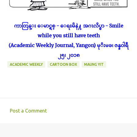
ကာတြန္း ေမာင္ရစ္ - ေရႊမိနဲ႔ အဂၤလိပ္စာ - Smile
while you still have teeth
(Academic Weekly Journal, Yangon) မုိးမခ၊ ဇန္န၀ါရီ
၂၅၊ ၂၀၁၈
ACADEMIC WEEKLY
CARTOON BOX
MAUNG YIT
Post a Comment
C
o
m