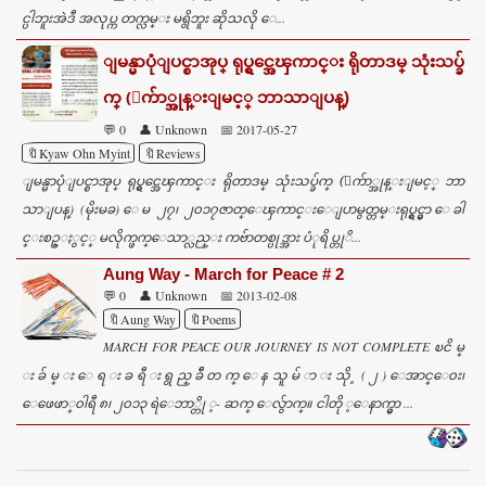
င္ပါဘူးအဲဒီ အလုပ္က တက္လမ္း မရွိဘူး ဆိုသလို ေ...
ျမန္မာပုံျပင္စာအုပ္ ရုပ္ရွင္အေၾကာင္း ရိုတာဒမ္ သုံးသပ္ခ်
က္ (ေက်ာ္အုန္းျမင့္ ဘာသာျပန္)
💬 0
👤 Unknown
📅 2017-05-27
🔖Kyaw Ohn Myint
🔖Reviews
ျမန္မာပုံျပင္စာအုပ္ ရုပ္ရွင္အေၾကာင္း ရိုတာဒမ္ သုံးသပ္ခ်က္ (ေက်ာ္အုန္းျမင့္ ဘာ
သာျပန္) (မိုးမခ) ေမ ၂၇၊ ၂၀၁၇ဇာတ္ေၾကာင္းေျပာမွတ္တမ္းရုပ္ရွင္မွာ ေခါ
င္းစဥ္ႏွင့္ မလိုက္ဖက္ေသာ္လည္း ကဗ်ာတစ္ပုဒ္အား ပံုရိပ္တုိ...
Aung Way - March for Peace # 2
💬 0
👤 Unknown
📅 2013-02-08
🔖Aung Way
🔖Poems
MARCH FOR PEACE OUR JOURNEY IS NOT COMPLETE ၿငိ မ္
း ခ် မ္ း ေ ရ း ခ ရီ း ရွ ည္ ခ်ီ တ က္ ေ န သူ မ် ာ း သို ့ ( ၂ ) ေအာင္ေ၀း၊
ေဖေဖာ္၀ါရီ ၈၊ ၂၀၁၃ ရဲေဘာ္တို ့- ဆက္ ေလွ်ာက္။ ငါတို ့ေနာက္မွာ ...