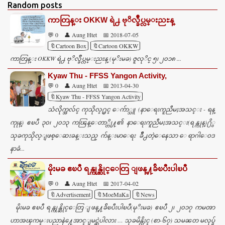
Random posts
m
ကာတြန္း OKKW ရဲ႕ ဗုိလ္ခ်ဳပ္လမ္းညႊန္
e
💬 0
👤 Aung Htet
📅 2018-07-05
n
🔖Cartoon Box
🔖Cartoon OKKW
t
ကာတြန္း OKKW ရဲ႕ ဗုိလ္ခ်ဳပ္လမ္းညႊန္ (မုိးမခ) ဇူလုိင္ ၅၊ ၂၀၁၈ ...
s
Kyaw Thu - FFSS Yangon Activity,
💬 0
👤 Aung Htet
📅 2013-04-30
🔖Kyaw Thu - FFSS Yangon Activity
သံလိုက္အလ်င္ ကုသိုလ္႐ွင္ ေက်ာ္သူ (နာေရးကူညီမႈအသင္း - ရန္
ကုုန္) ဧၿပီ ၃၀၊ ၂၀၁၃ ကၽြန္ေတာ္တို႔၏ နာေရးကူညီမႈအသင္း(ရန္ကုန္)႐ိွ
သုခကုသိုလ္ျဖစ္ေဆးခန္းသည္ က်န္းမာေရး ခ်ိဳ႕တဲ့ေနေသာ ေရာဂါေဝဒ
နာခံ...
မိုးမခ ဧၿပီ ရန္ကုန္ဆိုင္ေတြ ျဖန္႔ခ်ိၿပီးပါၿပီ
💬 0
👤 Aung Htet
📅 2017-04-02
🔖Advertisement
🔖MoeMaKa
🔖News
မိုးမခ ဧၿပီ ရန္ကုန္ဆိုင္ေတြ ျဖန္႔ခ်ိၿပီးပါၿပီ(မုိးမခ) ဧၿပီ ၂၊ ၂၀၁၇ ကမၻာ
ဟာအၾကမ္းပညာနဲ႔ေအာင္ျမင္ဆဲပါလား … သုခမိန္လိႈင္ (စာ-၆၇) သမၼတ မလုပ္ခ်