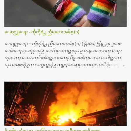
တ္ေတြနဲ႔ေဆးရံုမွာ ၂ ပတ္ေနထိုင္စရိတ္ သိန္း ၇၀ ေလာက္ ကုန္သြား
ပါတယ္။ သူငယ္ခ်င္းျဖစ္သူကို လာေတြ႔ရင္း ဟိုတယ္လို သန္႔ရွင္းသ
ပ္ရပ္တဲ့ ဝိတိုရိယေဆးရံုမွာ စီတီစကင္ နဲ႔ အမ္အာအိုင္1 စက္ခန္းကိုေ
တြ႔လို႔ေမးၾကည့္ေတာ့ တခါစမ္းရင္ က်ပ္တသိန္းေက်ာ္ က်သင့္
တယ္သိရပါတယ္။ တခါတေလ ကိုယ္လက္ေျခ၊ ဦးေႏွာက္ေတြ အေသး
ေမာင္လူေရး - ကိုကိုရဲ႕ ညီမေလးအခ်စ္ (၁)
စိတ္ၾကည့္လိုရင္ ဒီစက္ၾကီးေတြနဲ႔ စမ္းသပ္ရပါတယ္။ ခႏၱာကိုယ္အစိတ္ပို
င္း ကလီစာေတြကိုၾကည့္ရႈတဲ့ အာလထရာေဆာင္း2 စက္ေတြ
ေမာင္လူေရး - ကိုကိုရဲ႕ ညီမေလးအခ်စ္ (၁) (မိုုးမခ) ဇြန္ ၂၃၊ ၂၀၁၈
ကေတာ့ ေစ်းသိပ္မႀကီးလို႔ ျမန္မာျပည္ေဆးရံုတိုင္းရွိပါတယ္။
ေစ်းေရာင္းရင္းနဲ႔ ေက်ာင္းတက္တယ္။ ၉ တန္းေလာက္ ေရာ
တစ္ခါစမ္းရင္ က်ပ္တစ္ေသာင္းေလာက္ က်သင့္ပါတယ္။ စာေရးသူ လြ
က္ေတာ့ ေယာက္်ားစိတ္ကေလးကေန မိန္းမစိတ္ေလး ေပါက္လာတ
န္ခဲ့တဲ့ (၂)...
ယ္။ အေဖတို႔က လက္ဖက္ရည္နဲ႔ ထပ္တရာေရာင္းတယ္။ အဲဒါ ဝိုင္းကူ
တာေပါ့။ မိန္းကေလး အေပါင္းအသင္းလည္း မ်ားတယ္။ ငယ္ငယ္တု
န္းကေတာ့ အမေတြနဲ႔ ေနတာဆုိေတာ့ သနပ္ခါးေလးေတြ လိမ္း
တယ္။ ပန္းပန္တယ္။ မိန္းကေလး အဝတ္အစားေတြကိုလည္း ခုိးဝတ္တ
ယ္။ မိန္းမစိတ္ရွိေတာ့ ရွိေပမယ့္ ကိုယ့္ကိုယ္ကို မိန္းမစိတ္ေပါက္မွန္း
သိတာက ၉ တန္း၊ ၁၀ တန္းေလာက္ကမွ။ ညီအစ္ကို ေမာင္နွမ အားလံုး ၆
ေယာက္ရွိတယ္။ အစ္ကို ၃ ေယာက္၊ အစ္မ ႏွစ္ေယာက္။ အစ္ကိုေတြက
လည္း သူ႔ အေပါင္းအသင္းနဲ႔ သူဆိုေတာ့ အမေတြနဲ႔ဘဲ ေပါ
င္းတယ္။ ျပီးေတာ့ အေဖကလည္း ေယာက္်ားဆုိ ေယာ
က္်ားေလးလုိဘဲ ေနေစခ်င္တယ္။ အေဖ့ကို ေၾကာက္လည္း ေၾကာ
ရိုဟင္ဂ်ာျပႆနာ၊ လူ ့အခြင့္အေရးနွင့္ အမ်ိဳးသား ဂုဏ္သိကၡာ