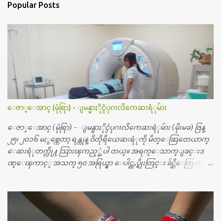
Popular Posts
ေဇာ္ေအာင္ (မုံရြာ) - ျမန္မာႏိုင္ငံပုဂၢလိကေဆးရံုမ်ား
ေဇာ္ေအာင္ (မုံရြာ) - ျမန္မာႏိုင္ငံပုဂၢလိကေဆးရံုမ်ား (မိုးမခ) ဇြန္
၂၅၊ ၂၀၁၆ မႏွစ္ကေတာ့ ရန္ကုန္ ဝိတိုရိယေဆးရံုကို မိတ္ေဆြတေယာက္
ေဆးရံုတက္လို႔ သြားၾကည့္ခဲ့ပါ တယ္။ အရက္ေသာက္ျခင္းဒ
ဏ္ေၾကာင့္ အသက္ ၅၀ အရြယ္မွာ ေပါင္ညႇပ္ရိုးတြင္း ခ်င္ဆီေတြ ကုန္ခ
မ္းသြားလို႔ အရိုးအစားထိုးကုသျခင္း လုပ္ပါတယ္။ အရိုးအထူးကု
ဆရာဝန္က ဝိတိုရိယေဟာ္တယ္လိုအခန္းမွာ တရက္ က်ပ္ ၃ ေသာင္းနဲ႔ေနေ
စၿပီး၊ အာရွေတာ္ဝင္ခြဲစိတ္ခန္းကို ငွားရမ္းခြဲစိတ္ အရိုးအစားထိုးကုပါတ
ယ္။ ေဆးစစ္၊ေဆးဝယ္၊ ခြဲစိတ္ကု၊ အရိုးအစားထိုးပစၥည္း စတဲ့စရိ