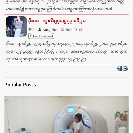
န္ မာမာေအး ဇန္န၀ါရီ ၁၊ ၂၀၁၄ ေသာတရွင္မ်ား က်န္းမာေတာ္မူၾကပါစရွင္ ၊
မာေအးခ်စ္တဲ့ေသာတရွင္ေတြ ဂီတ၀ါသနာရွင္ေတြအားလုံး မာေအးရဲ...
မိုးမခ - ထူးအိမ္သင္ႏွင့္ ၿမိဳ႕မ
💬 0
👤 Aung Htet
📅 2014-08-12
🔖For the record
မိုးမခ - ထူးအိမ္သင္ ႏွင့္ ၿမိဳ႕မၾသဂုတ္ ၁၂၊ ၂၀၁၄ ထူးအိမ္သင္ ၂၀၀၀ ခုနွစ္ ၿမိဳ႕မ
(၇၅) ႏွစ္ျပည့္ စိန္ရတု ပြဲတြင္ ေဖ်ာ္ေျဖေနစဥ္။ဓာတ္ပံုမွ်ေဝသူ - ဆရာ ဆူးငွ
က္ (စာေရးဆရာ၊ မႏၱေလး) ၾသဂုတ္လ (၁၄) တြင္ ကြ...
Popular Posts