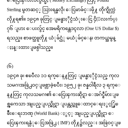
ေငြေၾကးလဲလွယ္မႈ ( Money Exchange) တြင္ Pound
Sterling မွတဆင့္ သြားရန္မလို၊ ေငြမာခ်င္းမို႔ တိုက္ရိုက္လဲ
လို႔ရ၏။ ၁၉၄၈ ခုတြင္ ျမန္မာႏိုင္ငံသံုးေငြ ၄ိ(ေလးက်ပ္)
၇၆ ျပား ေပးလွ်င္ အေမရိကန္တေဒၚလာ (One US Dollar $)
ရသည္။ စာဖတ္သူတို႔ ယံုခ်င္ယံု မယံုခ်င္ေန၊ တကယ္အမွန္
ႏႈန္းထားျဖစ္ပါသည္။
(၆)
၁၉၄၈ ခု၊ ဧၿပီလ ၁၁ ရက္ေန႔တြင္ ျမန္မာႏိုင္ငံသည္ ကုလ
သမဂၢအဖြဲ႕ဝင္ျဖစ္လာခဲ့ၿပီး၊ ၁၉၅၂ ခု၊ ဇန္နဝါရီလ ၃ ရက္ေ
န႔တြင္ ကုလသမဂၢ၏ ေငြေၾကးဆိုင္ရာ ေအဂ်င္စီမ်ားျဖ
စ္ၾကေသာ အျပည္ျပည္ဆိုင္ရာ ျပန္လည္ထူေထာင္ေရးႏွင့္ဖြံၿ
ဖိဳးေရးဘဏ္ (World Bank) ႏွင့္ အျပည္ျပည္ဆိုင္ရာ ေ
ငြေၾကးရန္ပံုေငြအဖြဲ႕ ( IMF) တို႔၌လည္း အဖြဲဝင္ျဖ