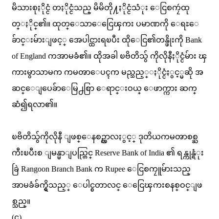
မိသားစုႏိုင္ငံ တႏိုင္ငံသည္ မိမိတို႔ႏိုင္ငံသံုး ေငြစကၠဴထု
တ္ႏိုင္၏။ ထုတ္ေသာေငြေၾကး ပမာဏကို ေရႊေ
ခ်ာင္းမ်ားျဖင့္ အေပါင္ထားရၿပီး ထိုေငြ၏တန္ဖိုးကို Bank
of England ကအာမခံ၏။ ထိုအခါ ၿဗိတိသွ် ကိုလိုနီႏိုင္ငံမ်ား ၾ
ကားမွာသာမက ကမၻာေပၚက မည္သည့္ႏိုင္ငံႏွင့္မဆို အ
ဆင္ေျပေခ်ာေမြ႕စြာ ေရာင္းဝယ္ ေဖာက္ကား ဆက္
ဆံ၍ရလာ၏။
ၿဗိတိသွ်ကိုလိုနီ ျဖစ္ေနစဥ္ကာလႏွင့္ ဒုတိယကမၻာစစ္ႀ
ကီးၿပီးစ ျမန္မာျပည္တြင္ Reserve Bank of India ၏ ရန္ကုန္ရံုး
ခြဲ Rangoon Branch Bank က Rupee ေငြစကၠူမ်ားသည္
အာမခံခ်က္ရွိသည့္ ေပါင္စတာလင္ ေငြေၾကးစနစ္ဝင္ျဖ
စ္သည္။
(၄)