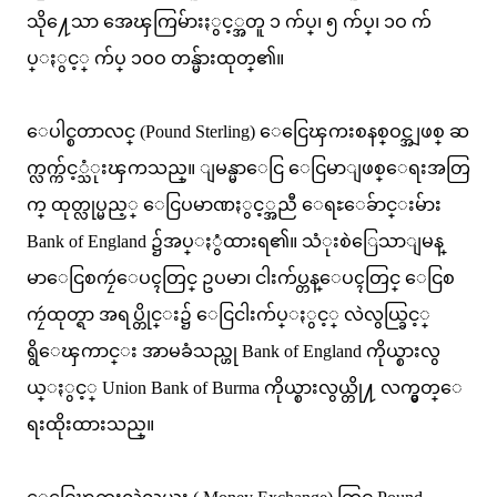
သို႔ေသာ အေၾကြမ်ားႏွင့္အတူ ၁ က်ပ္၊ ၅ က်ပ္၊ ၁ဝ က်
ပ္ႏွင့္ က်ပ္ ၁ဝဝ တန္မ်ားထုတ္၏။
ေပါင္စတာလင္ (Pound Sterling) ေငြေၾကးစနစ္ဝင္အျဖစ္ ဆ
က္လက္က်င့္သံုးၾကသည္။ ျမန္မာေငြ ေငြမာျဖစ္ေရးအတြ
က္ ထုတ္လုပ္မည့္ ေငြပမာဏႏွင့္အညီ ေရႊေခ်ာင္းမ်ား
Bank of England ၌အပ္ႏွံထားရ၏။ သံုးစဲြေသာျမန္
မာေငြစကၠဴေပၚတြင္ ဥပမာ၊ ငါးက်ပ္တန္ေပၚတြင္ ေငြစ
ကၠဴထုတ္ရာ အရပ္တိုင္း၌ ေငြငါးက်ပ္ႏွင့္ လဲလွယ္ခြင့္
ရွိေၾကာင္း အာမခံသည္ဟု Bank of England ကိုယ္စားလွ
ယ္ႏွင့္ Union Bank of Burma ကိုယ္စားလွယ္တို႔ လက္မွတ္ေ
ရးထိုးထားသည္။