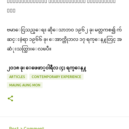
တရားမဝင္ေတာ့ဟု ေနာ္ထပ္တႀကိမ္ ေၾကညာျပန္သ
ည္။
ဗမာေငြသည္ေရႊ ဆိုေသာဘဝ ၁၉၆၂ ခု၊ မတ္လကစ၍ က်
ဆင္းခဲ့ရာ ၁၉၆၆ ခု၊ ေအာက္တိုဘလ ၁၇ ရက္ေန႔တြင္ အ
ဆံုးသတ္သြားေလၿပီ။
၂ဝ၁၈ ခု၊ ေဖေဖာ္ဝါရီလ (၄) ရက္ေန႔
ARTICLES
CONTEMPORARY EXPERIENCE
MAUNG AUNG MON
Post a Comment