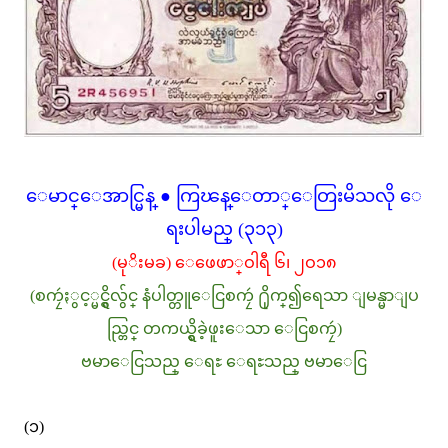
ေမာင္ေအာင္မြန္ ● ကြၽန္ေတာ္ေတြးမိသလို ေ
ရးပါမည္ (၃၁၃)
(မုိးမခ) ေဖေဖာ္ဝါရီ ၆၊ ၂ဝ၁၈
(စကၠဴႏွင့္မင္ရွိလွ်င္ နံပါတ္တူေငြစကၠဴ ႐ိုက္၍ရေသာ ျမန္မာျပ
ည္တြင္ တကယ္ရွိခဲ့ဖူးေသာ ေငြစကၠဴ)
ဗမာေငြသည္ ေရႊ ေရႊသည္ ဗမာေငြ
(၁)