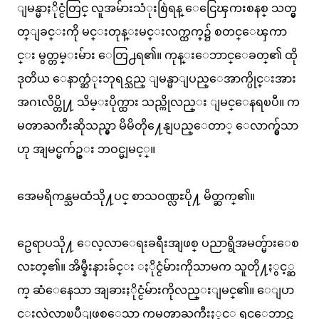
ျမန္မာႏိုင္ငံတြင္ လူအမ်ားသံုးစြဲရန္ ေငြေၾကးစနစ္ သတ္မွ
တ္ျခင္းကို မင္းတုန္းမင္းလက္ထက္၌ စတင္ေၾကာ
င္း မွတ္တမ္းမ်ား ေတြ႕ရ၏။ ကုန္းေဘာင္ေခတ္၏ ထို
ဒုတိယ ေနာက္ဆံုးဘုရင္သည္ ျမန္မာျပည္ေအာက္ပိုင္းအား
အဂၤလိပ္တို႔ သိမ္းပိုက္ထား သည္ကိုလည္း ျမင္ေနရၿပီ။ က
မၻာႀကီးဆိုသည္မွာ မိမိတို႔ေနျပည္ေတာ္ ေလာက္မွ်သာ
ဟု အျမင္မက်ဥ္း ဘဝင္မျမင့္။
အေမရိကန္သမထံသို႔ပင္ စာသဝဏ္လႊပို႔ မိတ္ဆက္၏။
ဥေရာပသို႔ ေလ့လာေရးခရီးအျဖစ္ ပညာရွိအမတ္မ်ားေစ
လႊတ္၏။ အိမ္နီးနားခ်င္း ႏိုင္ငံမ်ားကိုသာမက သူတို႔ႏွင့္ဆ
က္ ဆံေနေသာ အျခားႏိုင္ငံမ်ားကိုလည္းျမင္၏။ ေျပာ
င္းလဲလာၿပီျဖစ္ေသာ ကမၻာႀကီးႏွင့္ ရင္ေဘာင္တ