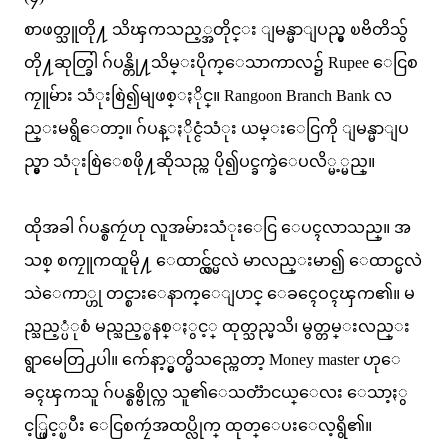
စာဖတ္သူတို႔ သိၾကသည့္အတိုင္း ျမန္မာျပည္မွ ၿဗိတိသွ်
တို႔ဆုတ္ခြါ ဂ်ပန္တို႔သိမ္းပိုက္ေသာကာလ၌ Rupee ေငြစ
ကၠူမ်ား သံုးစြဲ၍မျဖစ္ႏိုင္။ Rangoon Branch Bank လ
ည္းမရွိေတာ့။ ဂ်ပန္ႏိုင္ငံသံုး ယမ္းေငြကို ျမန္မာျပ
ည္မွာ သံုးစြဲေစဖို႔ဆိုသည္က ပို၍ပင္ခက္ခဲေပလိ္မ့္မည္။
ထိုအခါ ဂ်ပန္စကၠဴဟု လူအမ်ားသံုးေငြ ေပၚလာသည္။ အ
သစ္ စကၠူကထူမို႔ ေထာင္လွ်င္မလဲ မာလည္းမာ၍ ေထာင္မလဲ
သဲေကာ္ဟု တင္စားေနာက္ေျပာင္ ေခၚေဝၚၾက၏။ မ
ည္သည့္ပံုစံ မည္သည့္စနစ္ႏွင့္ ထုတ္သည္မသိ၊ မွတ္တမ္းလည္း
ရွာမေတြ႕ပါ။ က်ေနာ့္မွတ္မိသည္ကေတာ့ Money master ဟုေ
ခၚၾကသူ ဂ်ပန္စစ္ဗိုလ္က သူ၏ေသတၱာငယ္ေလး ေသာ့ႏွ
င့္ဖြင့္ၿပီး ေငြစကၠဴအထပ္လိုက္ ထုတ္ေပးေလ့ရွိ၏။