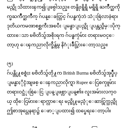
မည္ကို သိထားၾက၍ျဖစ္ပါသည္။ တန္ဖိုးရွိရွိ မရွိရွိ ႀကိဳက္ႀကို
က္မႀကိဳက္ႀကိဳက္ ဂ်ပန္ေခတ္တြင္ ဂ်ပန္စကၠဴဘဲ သံုးစြဲလာခဲ့ရာ၊
ဒုတိယကမၻာစစ္ႀကီးအၿပီး ျမန္မာျပည္ကို ျပန္လည္သိမ္းပိုက္
ထားေသာ ၿဗိတိသွ်အစိုးရက ဂ်ပန္စကၠဴမ်ား တရားမဝင္ေ
တာ့ဟု ေၾကညာလိုက္ခ်ိန္က်မွ နိဂံုးခ်ဳပ္သြားေတာ့သည္။
(၅)
ဂ်ပန္တို႔စစ္ရံႈး ၿဗိတိသွ်တို႔က British Burma ၿဗိတိသွ်အုပ္ခ်ဳပ္
ျမန္မာႏိုင္ငံအျဖစ္ ေၾကညာလိုက္ရာ Rupee ေငြစကၠူမ်ား
တရားဝင္သံုးစြဲေငြ ျပန္ျဖစ္လာျပန္၏။ လူးအမ်ားလက္ဝ
ယ္ ထိုေငြမ်ားေရာက္လာေရး မည္သို႔မည္ပံုေဆာင္ရြက္သည္ကို
ဤစာအုပ္တေနရာ၌ ေဖာ္ျပထား၍ ထပ္မေရးေတာ့ပါ။