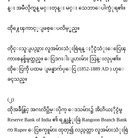
န္း အမီလိုက္ရန္ မင္းတုန္း မင္း သေဘာေပါက္ပံုရ၏။
ထို႔ေၾကာင့္ျဖစ္ေပလိမ့္မည္။
တိုင္းသူျပည္သား လူအမ်ားသံုးစြဲရန္ ႏိုင္ငံသံုးေငြေၾ
ကားစနစ္ခ်မွတ္သည္။ ေငြဒဂၤါးျပားမ်ား သြန္းလုပ္၏။
ထိုေငြကို ပထမ ျမန္မာက်ပ္ေငြ (1852-1889 AD ) ဟုေ
ခၚသည္။
(၂)
ထိုအခ်ိန္တြင္ အဂၤလိပ္သိမ္းပိုက္ ေဒသမ်ား၌ အိႏၵိယႏိုင္ငံမွ
Reserve Bank of India ၏ ရန္ကုန္ရံုးခြဲ Rangoon Branch Bank
က Rupee ေငြစကၠူမ်ား ထုတ္၍ လည္ပတ္ကာ လူအမ်ားသံုးစြဲ