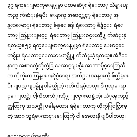
၃၇ ရက္ေျမာက္ေန႔မွာ ပထမဆံုး ရဲေဘာ္ သိန္းၾ
ကည္ က်ဆံုးခဲ့ရပီး၊ ေနာက္ အဆင့္ဆင့္ ရဲေဘာ္ အု
န္းေမာ္၊ ရဲေဘာ္ ခ်စ္ေဆြ၊ ရဲေဘာ္ စိန္ခ်င္း၊ ရဲေ
ဘာ္ ထြန္းျမင့္၊ ရဲေဘာ္ ထြန္းဝင္းတို႔ က်ဆံုးခဲ့
ရတယ္။ ၅၃ ရက္ေျမာက္ေန႔မွာ ရဲေဘာ္ ေမာင္ေ
မာင္စိုး၊ ရဲေဘာ္ေလးေမာင္တို႔ က်ဆံုးခဲ့ရတယ္။ အဲဒီေ
နာက္ အစာငတ္ခံတိုက္ပဲြ ေအာင္ျမင္ပီး အာဏာပိုင္ေတြဆီ
က ကိုကိုးကၽြန္း ႏိုင္ငံေရး အက်ဥ္းစခန္းကို ဖ်က္သိမ္း
ပီး ျပည္မ ျပန္ပို႔ပါမယ္ဆိုတဲ့ ဂတိကိုရခဲ့တယ္။ ဒီ ဂုဏ္ေရာ
င္ေျပာင္တဲ့၊ ငါ့ကိုစားသံုးဘို႔ ျငင္းဆန္ခဲ့တဲ့၊ ယံုၾကည္ခ်
က္အတြက္ အသက္ကို ပဓါနမထား ရဲရဲေတာက္ တိုက္ပဲြဝင္သြားခဲ့
တဲ့ အာဂ သူရဲေကာင္းေတြကို ငါ အေလးနီ ျပဳပါတယ္။
ေဌးဝင္း (ဂ်ာမဏီ)