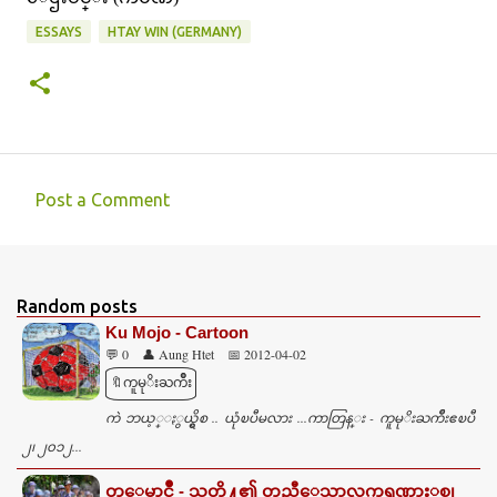
ESSAYS
HTAY WIN (GERMANY)
Post a Comment
C
o
m
Random posts
m
Ku Mojo - Cartoon
e
💬 0
👤 Aung Htet
📅 2012-04-02
n
🔖ကူမုိးႀကိဳး
t
ကဲ ဘယ့္ႏွယ္ရွိစ .. ယုံၿပီမလား ...ကာတြန္း - ကူမုိးႀကိဳးဧၿပီ
s
၂၊ ၂၀၁၂...
တူေမာင္ညဳိ - သူတို႔၏ တူညီေသာလကၡဏာႏွစ္ခု