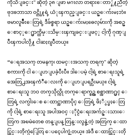
ကိုသိျခင္း” ဆိုတဲ့ ၃၈ ျဖာ မဂၤလာ တရားေတာ္နဲ႔ညီတဲ့
ဗုဒၶဘာသာ ဝင္တို႔ရဲ့ ယံုၾကည္ျခင္း ယဥ္ေက်းမႈဘဲ။
ဗမာလူမ်ဳိးေတြရဲ့ ဒီခ်စ္စရာ ယဥ္ေက်းမႈဓေလ့မ်ားကို အစဥ္
ေစာင့္ေ႐ွာက္ထိမ္းသိမ္းၾကျခင္းျဖင့္ ငါ့ကို ဂုဏ္ျ
ပဳၾကပါလို႔ ငါဆႏၵျပဳတယ္။
“ေရအသက္ တမနက္၊ ထမင္းအသက္ တရက္” ဆိုတဲ့
စကားကို ငါ ေျပာျပခဲ့ပီးပီ။ ဒါေပမဲ့ ငါ့ရဲ့ စာေရးသူရဲ့
အေတြ႕အၾကံဳေလးကို ေျပာျပရဦးမယ္။ ငါ့ရဲ့
စာေရးသူ ဘဝ တကၠသိုလ္ကို တက္ေရာက္စဥ္က စစ္အာဏာ႐ွင္ ေ
တြရဲ့ လက္ပါးေစ ေထာင္အာဏာပိုင္ ေတြရဲ့ ဖိႏိွပ္မႈေတြ
ကို ငါ့ရဲ့ စာေရးသူ အပါအဝင္ ႏိုင္ငံေရးအက်ဥ္းသားေ
တြက အၿမဲတေစ တန္ျပန္ တြန္းလွန္ခဲ့တဲ့ အတြက္ ေထာ
င္တြင္းတိုက္ပဲြေတြ ေပၚေပါက္ခဲ့တယ္။ အဲဒီ ေထာင္တြင္းတို