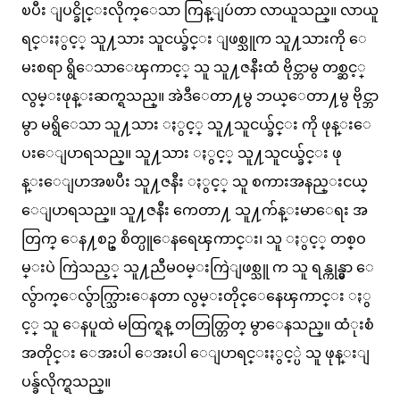
ၿပီး ျပင္ခိုင္းလိုက္ေသာ ကြန္ျပဴတာ လာယူသည္။ လာယူ
ရင္းႏွင့္ သူ႔သား သူငယ္ခ်င္း ျဖစ္သူက သူ႔သားကို ေ
မးစရာ ရွိေသာေၾကာင့္ သူ သူ႔ဇနီးထံ ဗိုင္ဘာမွ တစ္ဆင့္
လွမ္းဖုန္းဆက္ရသည္။ အဲဒီေတာ႔မွ ဘယ္ေတာ႔မွ ဗိုင္ဘာ
မွာ မရွိေသာ သူ႔သား ႏွင့္ သူ႔သူငယ္ခ်င္း ကို ဖုန္းေ
ပးေျပာရသည္။ သူ႔သား ႏွင့္ သူ႔သူငယ္ခ်င္း ဖု
န္းေျပာအၿပီး သူ႔ဇနီး ႏွင့္ သူ စကားအနည္းငယ္
ေျပာရသည္။ သူ႔ဇနီး ကေတာ႔ သူ႔က်န္းမာေရး အ
တြက္ ေန႔စဥ္ စိတ္ပူေနရေၾကာင္း၊ သူ ႏွင့္ တစ္ဝ
မ္းပဲ ကြဲသည့္ သူ႔ညီမဝမ္းကြဲျဖစ္သူ က သူ ရန္ကုန္မွာ ေ
လွ်ာက္ေလွ်ာက္သြားေနတာ လွမ္းတိုင္ေနေၾကာင္း ႏွ
င့္ သူ ေနပူထဲ မထြက္ရန္ တတြတ္တြတ္ မွာေနသည္။ ထံုးစံ
အတိုင္း ေအးပါ ေအးပါ ေျပာရင္းႏွင့္ပဲ သူ ဖုန္းျ
ပန္ခ်လိုက္ရသည္။