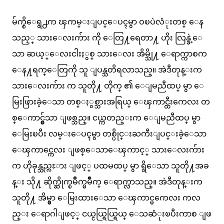
မ်က္စိေရွ႕က ၾကမ္းျပင္ေပၚမွာ ဝၿပဲလံုးတစ္ ေန
သည့္ သားေလးက်ား ကို ေတြ႔ရေတာ႔ ဟိုး လြန္ခဲ့ေ
သာ ဆယ့္ေလးငါးႏွစ္ သားေလး အိမ္သို႔ ေရာက္ကာစက
ေန႔ရက္ေတြကို သူ ျပန္သတိရလာသည္။ အဲဒီတုန္းက
သားေလးက်ား က သူတို႔ တိုက္ ၏ ေျမညီထပ္ မွာ ေ
မြးဖြားခဲ့ေသာ တစ္ႏွစ္သားအရြယ္ ေၾကာင္ထီးကေလး တ
စ္ေကာင္မွ်သာ ျဖစ္သည္။ ငယ္ကတည္းက ေျမညီထပ္ မွာ
ေမြးၿပီး လမ္းေပၚမွာ တစ္ပိုင္းႀကီးျပင္းခဲ့ေသာ
ေၾကာင္ကေလး ျဖစ္ေသာေၾကာင့္ သားေလးက်ား
က ဟိုခုန္သည္လႊား ျဖင့္ ပထမထပ္ မွာ ရွိေသာ သူတို႔အခ
န္း သို႔ ဆိုက္ဆိုက္ၿမိဳက္ၿမိဳက္ ေရာက္လာသည္။ အဲဒီတုန္းက
သူတို႔ အိမ္မွာ ေမြးထားေသာ ေၾကာင္မကေလး ကလ
ည္း ေရာဂါျဖင့္ ငယ္ငယ္ရြယ္ရြယ္ ေသဆံုးၿပီးကာစ ျဖ