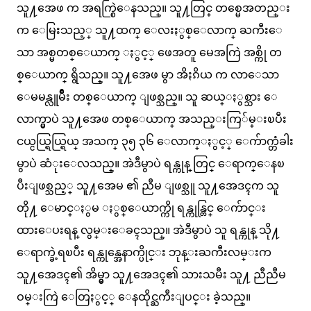
သူ႔အေဖ က အရက္စြဲေနသည္။ သူ႔တြင္ တစ္မေအတည္း
က ေမြးသည့္ သူ႔ထက္ ေလးႏွစ္ေလာက္ ႀကီးေ
သာ အစ္မတစ္ေယာက္ ႏွင့္ ဖေအတူ မေအကြဲ အစ္ကို တ
စ္ေယာက္ ရွိသည္။ သူ႔အေဖ မွာ အိႏၵိယ က လာေသာ
ေမမန္လူမ်ိဳး တစ္ေယာက္ ျဖစ္သည္။ သူ ဆယ္ႏွစ္သား ေ
လာက္မွာပဲ သူ႔အေဖ တစ္ေယာက္ အသည္းကြ်မ္းၿပီး
ငယ္ငယ္ရြယ္ရြယ္ အသက္ ၃၅ ၃၆ ေလာက္ႏွင့္ ေက်ာက္တံခါး
မွာပဲ ဆံုးေလသည္။ အဲဒီမွာပဲ ရန္ကုန္ တြင္ ေရာက္ေနၿ
ပီးျဖစ္သည့္ သူ႔အေမ ၏ ညီမ ျဖစ္သူ သူ႔အေဒၚက သူ
တို႔ ေမာင္ႏွမ ႏွစ္ေယာက္ကို ရန္ကုန္တြင္ ေက်ာင္း
ထားေပးရန္ လွမ္းေခၚသည္။ အဲဒီမွာပဲ သူ ရန္ကုန္ သို႔
ေရာက္ခဲ့ရၿပီး ရန္ကုန္အေနာက္ပိုင္း ဘုန္းႀကီးလမ္းက
သူ႔အေဒၚ၏ အိမ္မွာ သူ႔အေဒၚ၏ သားသမီး သူ႔ ညီညီမ
ဝမ္းကြဲ ေတြႏွင့္ ေနထိုင္ႀကီးျပင္း ခဲ့သည္။