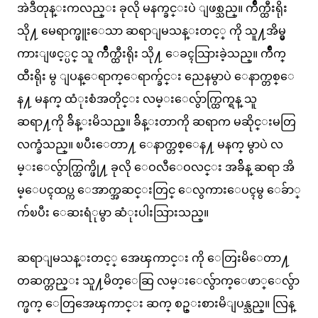
အဲဒီတုန္းကလည္း ခုလို မနက္ခင္းပဲ ျဖစ္သည္။ က်ိဳက္ထီးရိုး
သို႔ မေရာက္ဖူးေသာ ဆရာျမသန္းတင့္ ကို သူ႔အိမ္မွ
ကားျဖင့္ပင္ သူ က်ိဳက္ထီးရိုး သို႔ ေခၚသြားခဲ့သည္။ က်ိဳက္
ထီးရိုး မွ ျပန္ေရာက္ေရာက္ခ်င္း ညေနမွာပဲ ေနာက္တစ္ေ
န႔ မနက္ ထံုးစံအတိုင္း လမ္းေလွ်ာက္ထြက္ရန္ သူ
ဆရာ႔ကို ခ်ိန္းမိသည္။ ခ်ိန္းတာကို ဆရာက မဆိုင္းမတြ
လက္ခံသည္။ ၿပီးေတာ႔ ေနာက္တစ္ေန႔ မနက္ မွာပဲ လ
မ္းေလွ်ာက္ထြက္ဖို႔ ခုလို ေဝလီေဝလင္း အခ်ိန္ ဆရာ အိ
မ္ေပၚထပ္က ေအာက္အဆင္းတြင္ ေလွကားေပၚမွ ေခ်ာ္
က်ၿပီး ေဆးရံုမွာ ဆံုးပါးသြားသည္။
ဆရာျမသန္းတင့္ အေၾကာင္း ကို ေတြးမိေတာ႔
တဆက္တည္း သူ႔မိတ္ေဆြ လမ္းေလွ်ာက္ေဖာ္ေလွ်ာ
က္ဖက္ ေတြအေၾကာင္း ဆက္ စဥ္းစားမိျပန္သည္။ လြန္