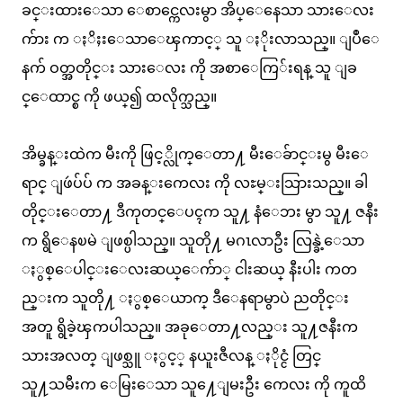
ခင္းထားေသာ ေစာင္ကေလးမွာ အိပ္ေနေသာ သားေလး
က်ား က ႏိႈးေသာေၾကာင့္ သူ ႏိုးလာသည္။ ျပဳေ
နက် ဝတ္အတိုင္း သားေလး ကို အစာေကြ်းရန္ သူ ျခ
င္ေထာင္စ ကို ဖယ္၍ ထလိုက္သည္။
အိမ္ခန္းထဲက မီးကို ဖြင့္လိုက္ေတာ႔ မီးေခ်ာင္းမွ မီးေ
ရာင္ ျဖဴပ်ပ် က အခန္းကေလး ကို လႊမ္းသြားသည္။ ခါ
တိုင္းေတာ႔ ဒီကုတင္ေပၚက သူ႔ နံေဘး မွာ သူ႔ ဇနီး
က ရွိေနၿမဲ ျဖစ္ပါသည္။ သူတို႔ မဂၤလာဦး လြန္ခဲ့ေသာ
ႏွစ္ေပါင္းေလးဆယ္ေက်ာ္ ငါးဆယ္ နီးပါး ကတ
ည္းက သူတို႔ ႏွစ္ေယာက္ ဒီေနရာမွာပဲ ညတိုင္း
အတူ ရွိခဲ့ၾကပါသည္။ အခုေတာ႔လည္း သူ႔ဇနီးက
သားအလတ္ ျဖစ္သူ ႏွင့္ နယူးဇီလန္ ႏိုင္ငံ တြင္
သူ႔သမီးက ေမြးေသာ သူ႔ေျမးဦး ကေလး ကို ကူထိ