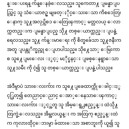
န္းေပးရန္ က်န္ေနခဲ့ေလသည္။ သူကေတာ႔ ျမန္မာျပ
ည္တြင္ သူ သံေယာဇဥ္ မျဖတ္ႏိုင္ေသးေသာ ကိစၥေတြ၊
ေနာက္ သူ႔အလုပ္ကိစၥ ေတြေၾကာင့္ မတ္လလယ္ ေလာ
က္ကတည္းက ျမန္မာျပည္ သို႔ တစ္ေယာက္တည္း ျပန္ခဲ့
ရေလသည္။ သူ႔ က်န္းမာေရး ကို စိတ္မခ်ေသာ သူ႔ဇနီးက
အတူ ျပန္လုိက္မည္ဟု ေျပာပါသည္။ သို႔ေသာ္ ေမြးကာ
စ သူ႔ေျမးေလး ႏွင့္ မႏိုင္မနင္း ျဖစ္ေနရွာေသာ
သူ႔သမီး ကို ငဲ့၍ သူ တစ္ေယာက္တည္း ျပန္ခဲ့ပါသည္။
အဲဒီမွာပဲ သားေလးက်ား က သူ႔ေျခေထာက္ကို ေခါင္းႏွ
င့္ပြတ္၍ တေညာင္ေညာင္ ေအာ္ေနေသာေၾကာင့္
သားေလးက်ား ႏွင့္အတူ သူ အိမ္ေရွ႕ဧည့္ခန္း ထဲသို႔
ထြက္ခဲ့ေလသည္။ အိမ္အလယ္ခန္း က အထြက္ ဧည့္ခန္းထဲ
က ကုလားထိုင္ေဘးမွာ ခ်ထားေသာ အစာဘူးကို ယူ၍ သူ