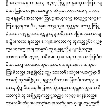
ရွိေသာေၾကာင့္ သူ ႏွင့္ ရြယ္တူတန္းတူ ေတြ ေျ
မးေတြပင္ တစ္ေယာက္မက သံုးေလးေယာက္ ေလာ
က္ ရေနၿပီး အသက္ေတြပင္ ဆယ္ႏွစ္ ဆယ့္တစ္ႏွစ္ေ
တြ ရေနၾကၿပီ ျဖစ္ေသာ္လည္း သူ႔မွာေတာ႔ လြန္
ခဲ့ေသာ ႏွစ္လ ေလာက္ကမွ သူ႔သမီး က ေမြးေသာ ေျ
မးဦးကေလး ရသည္။ ေျမးကေလး ကို ၾကည့္ၿပီး ႏွစ္ပ
တ္ေလာက္ အၾကာမွာပဲ သူ ရန္ကုန္ သို႔ ျပန္ခဲ့သည္။
သားအႀကီး ႏွင့္ သမီးအငယ္ အေၾကာင္း ေတြးမိၿ
ပီးေတာ႔ သားအလတ္ေကာင္ အေၾကာင္း ဆက္ေ
တြးမိသည္။ အမွန္ဆိုလွ်င္ သူ႔သားသမီး သံုးေယာက္ထဲမွာ ဒီ
သားကို သူ အခ်စ္ဆံုး ျဖစ္သည္။ ဒီသား ေမြးၿပီးကတည္း
က သူတို႔ မိသားစု စီးပြားတက္ခဲ့သည္။ ငယ္ငယ္ကတည္းက ဒီ
သားကိုပဲ သူ အရိပ္တၾကည့္ၾကည့္ ႏွင့္ ေနခဲ့သည္။
သားသမီး သံုးေယာက္ထဲမွာ အသက္သံုးဆယ္ ျပည့္သည္အထိ