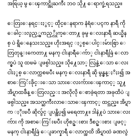
အရြယ္ မွ ေၾကာင္အိုႀကီး ဘဝ သို႔ ေရာက္ခဲ့ရသည္။
ေတြးေနရင္းႏွင့္ ထိုင္ေနရာက နံရံေပၚက နာရီ ကို
ေခါင္းလွည့္ၾကည့္လိုက္ေတာ႔ ခုမွ ေလးနာရီ ဆယ္မိန
စ္ ပဲ ရွိေနေသးသည္။ ဟိုးအရင္ ႏွစ္ေပါင္းမ်ားစြာ ေ
တြတုန္းကေတာ႔ မနက္ ငါးနာရီေက်ာ္ ငါးနာရီခြဲ ေလာ
က္မွပဲ သူ ထၿမဲ ျဖစ္ပါသည္။ သို႔ေသာ္ လြန္ခဲ့ေသာ ေလး
ငါးႏွစ္ ေလာက္ကစၿပီး မနက္ ေလးနာရီ ဆို မွန္မွန္ႏိႈး၍ အ
စာေကြ်းခိုင္းေသာ သားေလးက်ားေၾကာင့္ သူ႔
အိပ္ရာထခ်ိန္ ေတြလည္း အလိုလို ေစာခဲ့ရတာ အခုထိပဲ ျ
ဖစ္ပါသည္။ အသက္ႀကီးလာေသာေၾကာင့္ ထင္သည္။ အိပ္ရာ
က ႏိုးၿပီ ဆိုလွ်င္ ျပန္အိပ္၍ မရေတာ႔။ ဒါနဲ႔ပဲ သားေလး
က်ား ကို အစာေကြ်းၿပီး ဟိုစဥ္းစား ဒီစဥ္းစား ျဖင့္
မနက္ ငါးနာရီခြဲ ေျခာက္နာရီ ေလာက္အထိ အိပ္ရာထဲ ခဏလွဲ