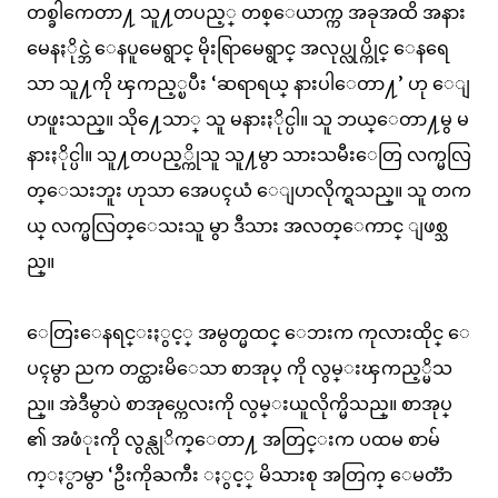
တစ္ခါကေတာ႔ သူ႔တပည့္ တစ္ေယာက္က အခုအထိ အနား
မေနႏိုင္ဘဲ ေနပူမေရွာင္ မိုးရြာမေရွာင္ အလုပ္လုပ္ကိုင္ ေနရေ
သာ သူ႔ကို ၾကည့္ၿပီး ‘ဆရာရယ္ နားပါေတာ႔’ ဟု ေျ
ပာဖူးသည္။ သို႔ေသာ္ သူ မနားႏိုင္ပါ။ သူ ဘယ္ေတာ႔မွ မ
နားႏိုင္ပါ။ သူ႔တပည့္ကိုသူ သူ႔မွာ သားသမီးေတြ လက္မလြ
တ္ေသးဘူး ဟုသာ အေပၚယံ ေျပာလိုက္ရသည္။ သူ တက
ယ္ လက္မလြတ္ေသးသူ မွာ ဒီသား အလတ္ေကာင္ ျဖစ္သ
ည္။
ေတြးေနရင္းႏွင့္ အမွတ္မထင္ ေဘးက ကုလားထိုင္ ေ
ပၚမွာ ညက တင္ထားမိေသာ စာအုပ္ ကို လွမ္းၾကည့္မိသ
ည္။ အဲဒီမွာပဲ စာအုပ္ကေလးကို လွမ္းယူလိုက္မိသည္။ စာအုပ္
၏ အဖံုးကို လွန္လုိက္ေတာ႔ အတြင္းက ပထမ စာမ်
က္ႏွာမွာ ‘ဦးကိုႀကီး ႏွင့္ မိသားစု အတြက္ ေမတၱာ