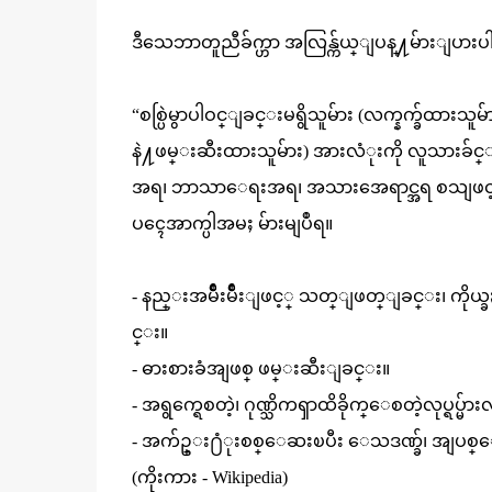
ဒီသေဘာတူညီခ်က္ဟာ အလြန္က်ယ္ျပန္႔မ်ားျပာ
“စစ္ပြဲမွာပါဝင္ျခင္းမရွိသူမ်ား (လက္နက္ခ်ထားသ
နဲ႔ဖမ္းဆီးထားသူမ်ား) အားလံုးကို လူသားခ်င္
အရ၊ ဘာသာေရးအရ၊ အသားအေရာင္အရ စသျဖင့္ အ
ပၚေအာက္ပါအမႈ မ်ားမျပဳရ။
- နည္းအမ်ဳိးမ်ဳိးျဖင့္ သတ္ျဖတ္ျခင္း၊ ကိုယ
င္း။
- ဓားစားခံအျဖစ္ ဖမ္းဆီးျခင္း။
- အရွက္ရေစတဲ့၊ ဂုဏ္သိကၡာထိခိုက္ေစတဲ့လုပ္ရပ္မ
- အက်ဥ္း႐ံုးစစ္ေဆးၿပီး ေသဒဏ္ခ်၊ အျပ
(ကိုးကား - Wikipedia)