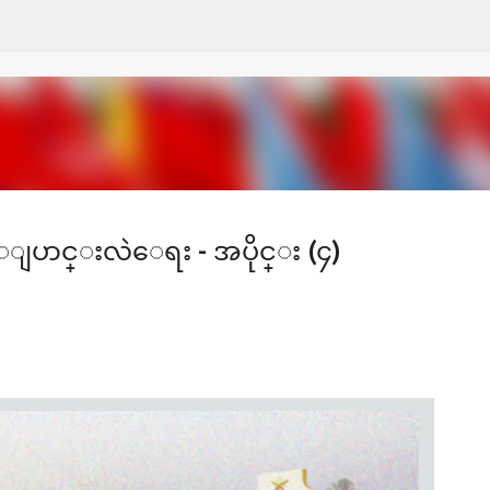
Skip to main content
ပာင္းလဲေရး - အပိုင္း (၄)