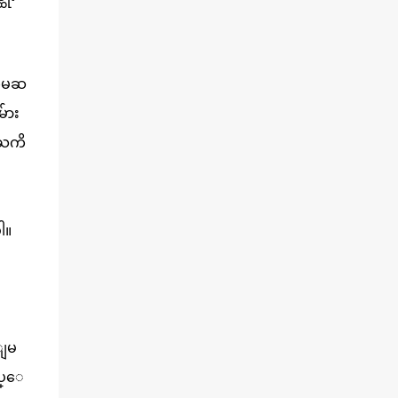
ပၚျပန္ တက္သြားၾကရသည့္ ပံုမ်ားကို အခ်ိန္အေ
တာ္ၾကာ ထုတ္လႊင့္ျပသခဲ့သည္။ တဆက္တည္း
တြင္ အယ္လ္ဂ်ာဇီးရား နိုင္ငံတကာ ရုပ္သံလႊင့္ဌာနက ရို
ဟင္ဂ်ာျပသနာကို ေလ့လာလုပ္ေဆာင္လွ်က္ရွိ
ိုမဆ
ေသာ ကုလသမဂၢမွအပါအ၀င္ ပုဂၢိဳလ္အခ်ိဳ ႔ကို
အင္တာဗ်ဴး လုပ္ျပီးတင္ျပသြားခဲ့သည္။ လူ႕အခြ
်ား
င့္အေရးေစာင့္ၾကည့္ေရး အဖြဲ႕ (Human
 ႀကိ
Rights Watch) မွ Brad Addam ...
ါ။
္ျမ
ဳပ္ေ