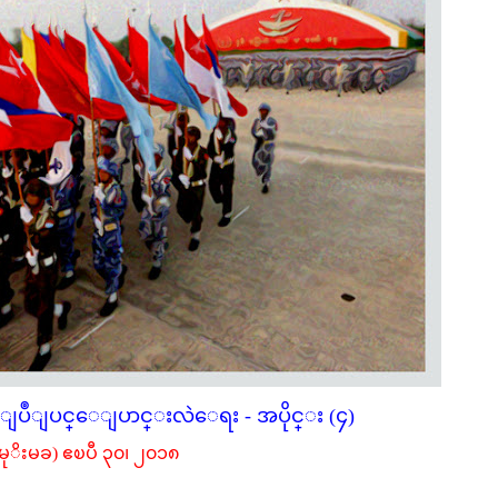
ျပဳျပင္ေျပာင္းလဲေရး - အပိုင္း (၄)
(မုိးမခ) ဧၿပီ ၃၀၊ ၂၀၁၈