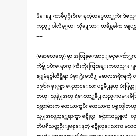
ဒီေန႔ ကာခ်ဳပ္ဦးစီးေနတဲ့တပ္မေတာ္ႀကီး ဒ
ကည့္ရ ပါလိမ့္မယ္။ သို႔ေသာ္ တခ်ိန္တခါက အျဖစ္
----
(မဆလေခတ္) မွာ အလြန္ေအာင္ျမင္ေက်ာ္ၾက
ကိမ္က် ၿပီးေနာက္ (ကိုးကိုးကြၽန္းကလည္း ျပ
န္ျမဴနစ္ပါတီရွိရာ ပဲခူး ႐ိုးမသို႔ မဆလအစိုးရက
၁၉၆၈ ခုႏွစ္မွာ ေညာင္ေလး ပင္ၿမိဳ႕နယ္ ပဲႏြယ
တယ္။ သူနဲ႔အတူ ရဲေဘာ္အခ်ဳိ႕ လည္းဖမ္းမိသြ
စစ္သားမ်ားက တေယာက္ၿပီး တေယာက္ ပစ္သတ္ပါတယ္
သူ႔အလွည့္အေရာက္မွာ စစ္ဗိုလ္က "ခင္ဗ်ားဘယ္
တိပရိသတ္တဦးျဖစ္ေနတဲ့ စစ္ဗိုလ္ေလးက မသတ္