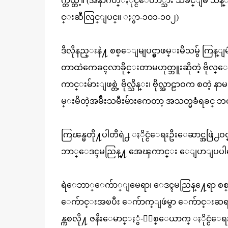
က္တယ္တဲ့။ (အနာဂတ္ႏိုင္ငံေတာ္သား သခင္ျမ သ
င္းဆီလြင္ျပင္။ ႏွာ-၁၀၁-၁၀၂)
ဒီလိုနည္းနဲ႔ စစ္ေျမျပင္မွာဖမ္းမိသမွ် ကြန္ျ
တာထဲကေခၚလာခိုင္းတာမဟုတ္ဘူးဆိုတဲ့ ဗိုလ္ေနဝ
ကာင္းမ်ားျဖစ္တဲ့ ဗိုလ္သိန္း၊ ဗိုလ္အာဠာဝက စတဲ့ 
မ္းမိတဲ့အမ်ဳိးသမီးမ်ားကေတာ့ အသတ္မခံရခင
ကြၽန္မတို႔ပါတီရဲ႕ ႏိုင္ငံေရးဦးေဆာင္အဖြဲ႕ဝင
ဘာ္ေဒၚမညြန္႔ အေၾကာင္း ေျပာျပပါ
ရဲေဘာ္ေက်ာ္ျမေရာ၊ ေဒၚမညြန္႔ေရာ စစ္ေတြဇာတ
ေက်ာင္းအၿပီး ေက်ာက္ျဖဴမွာ ေက်ာင္းဆရာအ
န္ကစလို႔ ဇနီးေမာင္ႏွံ-ႏွစ္ေယာက္ ႏိုင္ငံေရးက