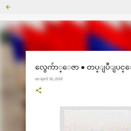
လွေက်ာ္ေဇာ ● တပ္ျပဳျပင္ေျ
on
April 30, 2018