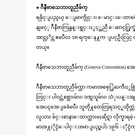
● ဂ်ီနီဗာသေဘာတူညီခ်က္
ရခိုင္ျပည္နယ္ ေျမာက္ပိုင္း၊ ေမာင္းေတာၿမိ
နျဖင့္ ဂ်ီနီဗာကြန္ဗန္းရွင္းႏွင့္အညီ ေဆာင္႐ြ
အာင္လႈိင္က ဧၿပီလ ၁၈ ရက္ေန႔က ျပင္ဦးလြင္ တပ
တယ္။
ဂ်ီနီဗာသေဘာတူညီခ်က္ (Geneva Convention
ဂ်ီနီဗာသေဘာတူညီခ်က္ဟာ ကမာၻစစ္္ပြဲႀကီးႏွစ္ပ
တြင္း ပါဝင္တဲ့စစ္သားမ်ား၊ ဒဏ္ရသူမ်ား၊ သံုးပန္
အေပၚအေျခခံၿပီး သူတို႔တေတြရသင့္ရထိုက္တဲ့ 
လူသား ခ်င္းစာနာေထာက္ထားမႈဆိုင္ရာ လိုက္နာ
မာၻ႔ႏိုင္ငံေပါင္း (ဗမာျပည္အပါ) ၁၉၆ ႏိုင္ငံ