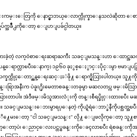
ီစည္းကမ္းေတြကို ေနာင္မွာဘယ္ေလာက္လိုက္နာေနသလဲဆိုတာ ေစာ
အပ်က္အခ်ဳိ႕ကိုေတာ့ ေျပာျပခ်င္ပါတယ္။
ားခဲ့တဲ့ လက္ဝဲစာေရးဆရာႀကီး သခင္ျမသန္းဟာ ေထာင္အႀကိ
န္ေရာက္လာၿပီးေနာက္) ၁၉၆၀ ခုႏွစ္ေႏွာင္းပိုင္းမွာ ဗမာျပည္
ို လက္နက္ကိုင္ေတာ္လွန္ေရးဆင္ႏႊဲဖို႔ ေရာက္ရွိသြားပါတယ္။ သူ႔ကို
္ကုန္းရြာအနီးက ပဲခူး႐ိုးမေတာစခန္းတခုမွာ မဆလတပ္က ဖမ္းမိသြာ
ားတာပါ။ အဲဒီဖမ္းမိသူအားလံုးကို တန္းစီရပ္ခိုင္းထားၿပီး 
။ သခင္ျမသန္းေဘးမွာရပ္ေနတဲ့ ကိုယ္ရံရဲေဘာ္ခဲနီကိုပစ္သတ္အၿပီ
သူလဲ" လုိ႔ေမးေတာ့ "ငါ သခင္ျမသန္း" လို႔ ေျဖလိုက္ေတာ့ သူ႔
ေတာ့ပဲ၊ ေညာင္ေလးပင္တပ္စခန္းကိုေခၚလာၿပီး ရဲစခန္းကိုအပ္