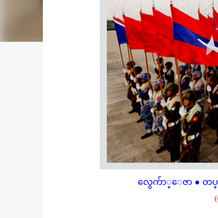
လွေက်ာ္ေဇာ ● တပ္