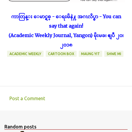
ကာတြန္း ေမာင္ရစ္ - ေရႊမိနဲ႔ အဂၤလိပ္စာ - You can
say that again!
(Academic Weekly Journal, Yangon) မိုးမခ၊ ဧျပီ ၂၀၊
၂၀၁၈
ACADEMIC WEEKLY
CARTOON BOX
MAUNG YIT
SHWE MI
Post a Comment
C
o
m
Random posts
m