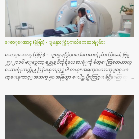
ေဇာ္ေအာင္ (မုံရြာ) - ျမန္မာႏိုင္ငံပုဂၢလိကေဆးရံုမ်ား
ေဇာ္ေအာင္ (မုံရြာ) - ျမန္မာႏိုင္ငံပုဂၢလိကေဆးရံုမ်ား (မိုးမခ) ဇြန္
၂၅၊ ၂၀၁၆ မႏွစ္ကေတာ့ ရန္ကုန္ ဝိတိုရိယေဆးရံုကို မိတ္ေဆြတေယာက္
ေဆးရံုတက္လို႔ သြားၾကည့္ခဲ့ပါ တယ္။ အရက္ေသာက္ျခင္းဒ
ဏ္ေၾကာင့္ အသက္ ၅၀ အရြယ္မွာ ေပါင္ညႇပ္ရိုးတြင္း ခ်င္ဆီေတြ ကုန္ခ
မ္းသြားလို႔ အရိုးအစားထိုးကုသျခင္း လုပ္ပါတယ္။ အရိုးအထူးကု
ဆရာဝန္က ဝိတိုရိယေဟာ္တယ္လိုအခန္းမွာ တရက္ က်ပ္ ၃ ေသာင္းနဲ႔ေနေ
စၿပီး၊ အာရွေတာ္ဝင္ခြဲစိတ္ခန္းကို ငွားရမ္းခြဲစိတ္ အရိုးအစားထိုးကုပါတ
ယ္။ ေဆးစစ္၊ေဆးဝယ္၊ ခြဲစိတ္ကု၊ အရိုးအစားထိုးပစၥည္း စတဲ့စရိ
တ္ေတြနဲ႔ေဆးရံုမွာ ၂ ပတ္ေနထိုင္စရိတ္ သိန္း ၇၀ ေလာက္ ကုန္သြား
ပါတယ္။ သူငယ္ခ်င္းျဖစ္သူကို လာေတြ႔ရင္း ဟိုတယ္လို သန္႔ရွင္းသ
ပ္ရပ္တဲ့ ဝိတိုရိယေဆးရံုမွာ စီတီစကင္ နဲ႔ အမ္အာအိုင္1 စက္ခန္းကိုေ
တြ႔လို႔ေမးၾကည့္ေတာ့ တခါစမ္းရင္ က်ပ္တသိန္းေက်ာ္ က်သင့္