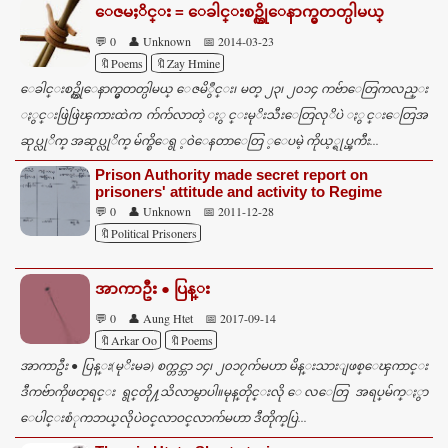
ေဇမႈိင္း = ေခါင္းစဥ္ကိုေနာက္မွတတ္ပါမယ္
e
💬 0
👤 Unknown
📅 2014-03-23
n
🔖Poems
🔖Zay Hmine
t
ေခါင္းစဥ္ကိုေနာက္မွတတ္ပါမယ္ ေဇမိွဳင္း၊ မတ္ ၂၃၊ ၂၀၁၄ ကဗ်ာေတြကလည္း
s
ႏွင္းဖြဲဖြဲၾကားထဲက က်က်လာတဲ့ ႏွင္းမုိးသီးေတြလုိပဲ ႏွင္းေတြအ
ဆုပ္လုိက္ အဆုပ္လုိက္ မ်က္စိေရွ ့၀ဲေနတာေတြ ့ေပမဲ့ ကိုယ့္ရုပ္ၾကီး...
Prison Authority made secret report on
prisoners' attitude and activity to Regime
💬 0
👤 Unknown
📅 2011-12-28
🔖Political Prisoners
အာကာဦး ● ပြန္​း
💬 0
👤 Aung Htet
📅 2017-09-14
🔖Arkar Oo
🔖Poems
အာကာဦး ● ပြန္​း(မုိးမခ) စက္တင္ဘာ ၁၄၊ ၂၀၁၇က်မဟာ မိန္​းသားျဖစ္​​ေၾကာင္​း
ဒီကဗ်ာကိုဖတ္​ရင္​း ရွင္​တို႔သိလာမွာပါ။မုန္​တိုင္​းလို​ ေလ​ေတြ အရပ္​မ်က္​ႏွာ​
ေပါင္​းစံုကဘယ္​လိုပဲဝင္​လာဝင္​လာက်မဟာ ဒီတိုက္​ပြဲ...