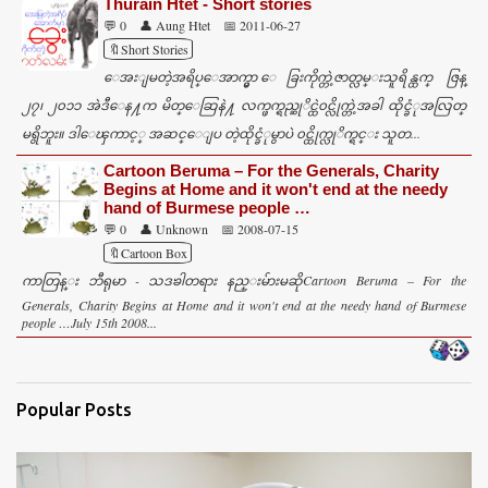
Thurain Htet - Short stories
💬 0
👤 Aung Htet
📅 2011-06-27
🔖Short Stories
ေအးျမတဲ့အရိပ္ေအာက္မွာ ေခြးကိုက္တဲ့ဇာတ္လမ္းသူရိန္ထက္ ဇြန္
၂၇၊ ၂၀၁၁ အဲဒီေန႔က မိတ္ေဆြနဲ႔ လက္ဖက္ရည္ဆုိင္ထဲ၀င္လိုက္တဲ့အခါ ထိုင္ခံုအလြတ္
မရွိဘူး။ ဒါေၾကာင့္ အဆင္ေျပ တဲ့ထိုင္ခံုမွာပဲ ၀င္ထိုက္လုိက္ရင္း သူတ...
Cartoon Beruma – For the Generals, Charity
Begins at Home and it won't end at the needy
hand of Burmese people …
💬 0
👤 Unknown
📅 2008-07-15
🔖Cartoon Box
ကာတြန္း ဘီရုမာ - သဒၶါတရား နည္းမ်ားမဆိုCartoon Beruma – For the
Generals, Charity Begins at Home and it won't end at the needy hand of Burmese
people …July 15th 2008...
Popular Posts