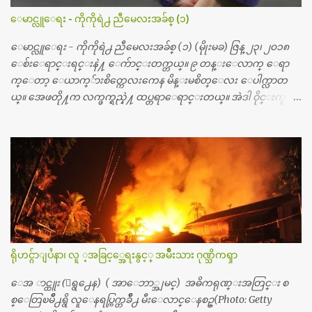
တယ္သိရပါတယ္။ တခါတေလ ကိုယ္လက္ေျခ၊ ဦးေႏွာက္ေတြ အေသး
ေမာင္လူေရး - ကိုကိုရဲ႕ ညီမေလးအခ်စ္ (၁)
စိတ္ၾကည့္လိုရင္ ဒီစက္ၾကီးေတြနဲ႔ စမ္းသပ္ရပါတယ္။ ခႏၱာကိုယ္အစိတ္ပို
င္း ကလီစာေတြကိုၾကည့္ရႈတဲ့ အာလထရာေဆာင္း2 စက္ေတြ
ေမာင္လူေရး - ကိုကိုရဲ႕ ညီမေလးအခ်စ္ (၁) (မိုုးမခ) ဇြန္ ၂၃၊ ၂၀၁၈
ကေတာ့ ေစ်းသိပ္မႀကီးလို႔ ျမန္မာျပည္ေဆးရံုတိုင္းရွိပါတယ္။
ေစ်းေရာင္းရင္းနဲ႔ ေက်ာင္းတက္တယ္။ ၉ တန္းေလာက္ ေရာ
တစ္ခါစမ္းရင္ က်ပ္တစ္ေသာင္းေလာက္ က်သင့္ပါတယ္။ စာေရးသူ လြ
က္ေတာ့ ေယာက္်ားစိတ္ကေလးကေန မိန္းမစိတ္ေလး ေပါက္လာတ
န္ခဲ့တဲ့ (၂)...
ယ္။ အေဖတို႔က လက္ဖက္ရည္နဲ႔ ထပ္တရာေရာင္းတယ္။ အဲဒါ ဝိုင္းကူ
တာေပါ့။ မိန္းကေလး အေပါင္းအသင္းလည္း မ်ားတယ္။ ငယ္ငယ္တု
န္းကေတာ့ အမေတြနဲ႔ ေနတာဆုိေတာ့ သနပ္ခါးေလးေတြ လိမ္း
တယ္။ ပန္းပန္တယ္။ မိန္းကေလး အဝတ္အစားေတြကိုလည္း ခုိးဝတ္တ
ယ္။ မိန္းမစိတ္ရွိေတာ့ ရွိေပမယ့္ ကိုယ့္ကိုယ္ကို မိန္းမစိတ္ေပါက္မွန္း
သိတာက ၉ တန္း၊ ၁၀ တန္းေလာက္ကမွ။ ညီအစ္ကို ေမာင္နွမ အားလံုး ၆
ေယာက္ရွိတယ္။ အစ္ကို ၃ ေယာက္၊ အစ္မ ႏွစ္ေယာက္။ အစ္ကိုေတြက
လည္း သူ႔ အေပါင္းအသင္းနဲ႔ သူဆိုေတာ့ အမေတြနဲ႔ဘဲ ေပါ
င္းတယ္။ ျပီးေတာ့ အေဖကလည္း ေယာက္်ားဆုိ ေယာ
က္်ားေလးလုိဘဲ ေနေစခ်င္တယ္။ အေဖ့ကို ေၾကာက္လည္း ေၾကာ
ရိုဟင္ဂ်ာျပႆနာ၊ လူ ့အခြင့္အေရးနွင့္ အမ်ိဳးသား ဂုဏ္သိကၡာ
က္ရတယ္။ ေယာက္်ားဘဝဆုိတာ ျမင့္ျမတ္တယ္ေပါ့။ ေယာ
က္်ားေလး စိတ္လည္း ရွိေအာင္ ဘာသာေရးလည္း လုိက္စားေအာင္
ေအ ာင္ထူး (ေရွ႕ေန) ( အာေဘာ္အျမင္) အဓိကရုဏ္းအတြင္း စ
တန္ခူးလဆုိ တစ္လလံုး ကိုရင္ ဝတ္ခုိင္းတယ္။ ေက်ာင္းမွာဆုိရင္ ေ
စ္ေတြၿမိဳ႕ရွိ လူေနရပ္ကြက္တခ်ိဳ႕ မီးေလာင္ေနစဥ္(Photo: Getty