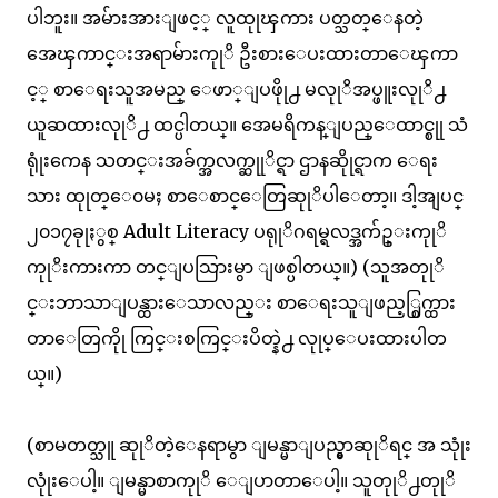
ပါဘူး။ အမ်ားအားျဖင့္ လူထုုၾကား ပတ္သတ္ေနတဲ့
အေၾကာင္းအရာမ်ားကုုိ ဦးစားေပးထားတာေၾကာ
င့္ စာေရးသူအမည္ ေဖာ္ျပဖိုု႕ မလုုိအပ္ဖူးလုုိ႕
ယူဆထားလုုိ႕ ထင္ပါတယ္။ အေမရိကန္ျပည္ေထာင္စုု သံ
ရုုံးကေန သတင္းအခ်က္အလက္ဆုုိင္ရာ ဌာနဆိုုင္ရာက ေရး
သား ထုုတ္ေ၀မႈ စာေစာင္ေတြဆုုိပါေတာ့။ ဒါ့အျပင္
၂၀၁၇ခုုႏွစ္ Adult Literacy ပရုုိဂရမ္ရလဒ္အက်ဥ္းကုုိ
ကုုိးကားကာ တင္ျပသြားမွာ ျဖစ္ပါတယ္။) (သူအတုုိ
င္းဘာသာျပန္ထားေသာလည္း စာေရးသူျဖည့္စြက္ထား
တာေတြကိုု ကြင္းစကြင္းပိတ္နဲ႕ လုုပ္ေပးထားပါတ
ယ္။)
(စာမတတ္သူ ဆုုိတဲ့ေနရာမွာ ျမန္မာျပည္မွာဆုုိရင္ အ သုုံး
လုုံးေပါ့။ ျမန္မာစာကုုိ ေျပာတာေပါ့။ သူတုုိ႕တုုိ