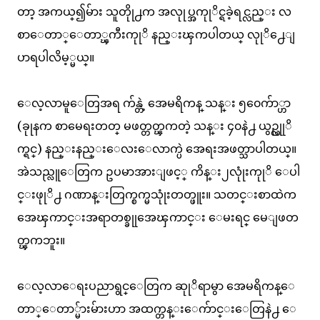
တာ့ အကယ္၍မ်ား သူတိုု႕က အလုုပ္အကုုိင္ရခဲ့ရင္လည္း လ
စာေတာ္ေတာ္ၾကီးကုုိ နည္းၾကပါတယ္ လုုိ႕ေျ
ပာရပါလိမ့္မယ္။
ေလ့လာမူေတြအရ က်န္တဲ့ အေမရိကန္ သန္း ၅၀ေက်ာ္ဟာ
(ခုုနက စာမေရးတတ္ မဖတ္တတ္ၾကတဲ့ သန္း ၄၀နဲ႕ ယွဥ္လုုိ
က္ရင္) နည္းနည္းေလးေလာက္ပဲ အေရးအဖတ္သာပါတယ္။
အဲသည္လူေတြက ဥပမာအားျဖင့္ ကိန္း၂လုုံးကုုိ ေပါ
င္းဖုုိ႕ ဂဏာန္းတြက္စက္မသုုံးတတ္ဖူး။ သတင္းစာထဲက
အေၾကာင္းအရာတစ္ခုုအေၾကာင္း ေမးရင္ မေျဖတ
တ္ၾကဘူး။
ေလ့လာေရးပညာရွင္ေတြက ဆုုိရာမွာ အေမရိကန္ေ
တာ္ေတာ္မ်ားမ်ားဟာ အထက္တန္းေက်ာင္းေတြနဲ႕ ေ