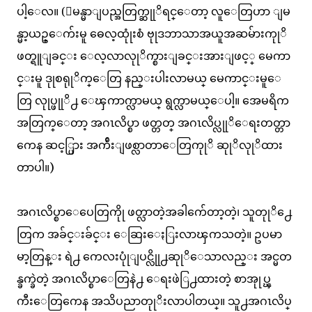
ပါ့ေလ။ (ျမန္မာျပည္အတြက္ဆုုိရင္ေတာ့ လူေတြဟာ ျမ
န္မာ့ယဥ္ေက်းမူ ဓေလ့ထုုံးစံ ဗုုဒဘာသာအယူအဆမ်ားကုုိ
ဖတ္ရူျခင္း ေလ့လာလုုိက္စားျခင္းအားျဖင့္ မေကာ
င္းမူ ဒုုစရုုိက္ေတြ နည္းပါးလာမယ္ မေကာင္းမူေ
တြ လုုပ္ဖုုိ႕ ေၾကာက္လာမယ္ ရွက္လာမယ္ေပါ့။ အေမရိက
အတြက္ေတာ့ အဂၤလိပ္စာ ဖတ္တတ္ အဂၤလိပ္လုုိေရးတတ္တာ
ကေန ဆင့္ပြား အက်ဴိးျဖစ္လာတာေတြကုုိ ဆုုိလုုိထား
တာပါ။)
အဂၤလိပ္စာေပေတြကိုု ဖတ္လာတဲ့အခါက်ေတာ့တဲ့၊ သူတုုိ႕ေ
တြက အခ်င္းခ်င္း ေဆြးေႏြးလာၾကသတဲ့။ ဥပမာ
မာ့တြန္း ရဲ႕ ကေလးပုုံျပင္လိုု႕ဆုုိေသာလည္း အင္မတ
န္ခက္ခဲတဲ့ အဂၤလိပ္စာေတြနဲ႕ ေရးဖဲြ႕ထားတဲ့ စာအုုပ္ၾ
ကီးေတြကေန အသိပညာတုုိးလာပါတယ္။ သူ႕အဂၤလိပ္