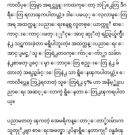
ကာလိပ္ေတြမွာ အရင္တုုန္းကထက္ေတာ့ ဘဲြ႕ေတြ ဒီဂ
ရီေတြ ရလာၾကပါတယ္တဲ့။ ဒါေပမယ့္ ေလ့လာမူေတြ
အရ အထက္တန္းပညာေရးစနစ္က လူတစ္ေယာက္ကုုိ စာေ
ကာင္းေကာင္းဖတ္ႏုုိင္ေအာင္ ဆုုိတဲ့ ရည္ရြယ္ခ်က္မ်ဴိး
နဲ႕ သင္ၾကားခဲ့တာ မရွိပါဘူးတဲ့။ အထက္တန္းပညာေရး ေ
အာင္ျမင္ခ့ဲသူ ေတြရဲ႕တ၀က္ေက်ာ္ေက်ာ္ဟာ သခ်ာၤ
နဲ႕စာဖတ္ျခင္း မွာ ေဘာင္ေတြ စည္းေတြ နဲ႕ ခ်
ထားတဲ့ အရည္အခ်င္းေတြနဲ႕ သာ ရွိေနၾကပါတယ္တဲ့။ ေ
ကာလိပ္ကေန ဘြ႕ဲရလာတဲ့ သူေတြရဲ႕ ၄% ဟာ အနိမ့္ဆုုံးပ
ညာေရး အဆင့္ေလာက္ပဲ ရွိေနတာ ေတြ႕ၾကရပါတ
ယ္။
ပညာမတတ္ ၾကတဲ့ အေမရိကန္ေတာ္ေတာ္မ်ားမ်ားက
သူတုုိ႕မွာ စာေရးအဖတ္မွာ ျပႆနာရွိေနတာကုုိ ၀န္မခံၾ