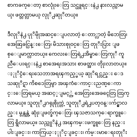
စာကခက္ေတာ့ စာလုုံးေတြ သင္ယူရင္းနဲ႕ နားလည္လာမ
ယ္၊ ဖတ္တတ္လာမယ္ လုုိ႕ဆုုိတယ္။
ဒီလုုိနဲ႕ ပုုိမိုုအဆင္ေျပလာတဲ့ ေတာ္လာတဲ့ မိဘေတြ၊
အေဆြခင္ပြန္းေတြ၊ မိသားစုု၀င္ေတြ တုုိးပြား ျဖ
စ္ေျမာက္လာတယ္။ ကေလးေတြရဲ႕အိမ္စာေတြကုုိ ကူ
ညီေပးရင္းနဲ႕ စာအေရးအသား စာဖတ္အား တိုုးလာတယ္။
ႏုုိင္ငံေရးသေဘာအရၾကည့္မယ္ ဆုုိရင္လည္း ေဒ
သဆုုိင္ရာ ကိစၥေတြမွာ အၾကံေကာင္းညဏ္ေကာ
င္းေတြရမယ္ အဆင့္ျမင့္တဲ့ အေတြးအေခၚေတြ ထြက္
လာမယ္။ သူတုုိ႕ဂရုုစိုုက္တဲ့ သူတုုိ႕ရဲ႕ပတ္၀န္းက်င္မွာလ
ည္း မွန္ကန္တဲ့ ဆုုံးျဖတ္ခ်က္ေတြ၊ ၾသဇာသက္ေရာက္မူေ
တြ ရွိလာမယ္။ သည္လုုိနဲ႕ အၾကမ္းဖက္မူေတြ နည္း
ပါးျခင္း၊ ကာကြယ္ႏုုိင္ျခင္း၊ က်မ္းမာေရးတုုိး