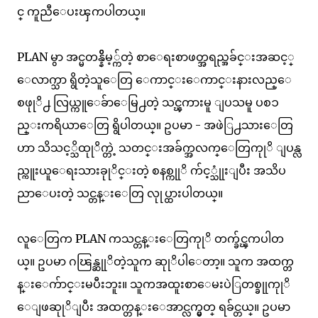
င္ ကူညီေပးၾကပါတယ္။
PLAN မွာ အင္မတန္နိိမ့္က်တဲ့ စာေရးစာဖတ္အရည္အခ်င္းအဆင့္
ေလာက္သာ ရွိတဲ့သူေတြ ေကာင္းေကာင္းနားလည္ေ
စဖုုိ႕ လြယ္ကူေခ်ာေမြ႕တဲ့ သင္ၾကားမူ ျပသမူ ပစၥ
ည္းကရိယာေတြ ရွိပါတယ္။ ဥပမာ - အဖဲြ႕သားေတြ
ဟာ သိသင့္သိထုုိက္တဲ့ သတင္းအခ်က္အလက္ေတြကုုိ ျပန္လ
ည္ကူးယူေရးသားခုုိင္းတဲ့ စနစ္ကုုိ က်င့္သုုံးျပီး အသိပ
ညာေပးတဲ့ သင္တန္းေတြ လုုပ္ထားပါတယ္။
လူေတြက PLAN ကသင္တန္းေတြကုုိ တက္ခ်င္ၾကပါတ
ယ္။ ဥပမာ ဂၽြန္ဆုုိတဲ့သူက ဆုုိပါေတာ့။ သူက အထက္တ
န္းေက်ာင္းမပီးဘူး။ သူကအထူးစာေမးပဲြတစ္ခုုကုုိ
ေျဖဆုုိျပီး အထက္တန္းေအာင္လက္မွတ္ ရခ်င္တယ္။ ဥပမာ