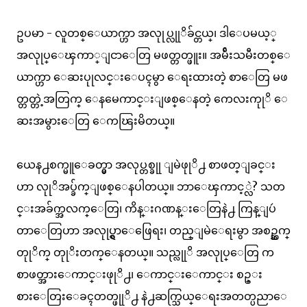
ဥပမာ - လူတစ္ေယာက္ဟာ အလုုပ္လုုိခ်င္တယ္၊ ဒါေပမယ့္
အလုုပ္ေၾကာ္ျငာေတြ မဖတ္တတ္ဖူး။ အမ်ဴိးသမီးတစ္ေ
ယာက္ဟာ ေဆးပုုလင္းေပၚမွာ ေရးထားတဲ့ စာေတြ မဖ
တ္တတ္တဲ့အတြက္ ေနမေကာင္းျဖစ္ေနတဲ့ ကေလးကုုိ ေ
ဆးအမွားေတြ ေကၽြးမိတယ္။
ယေန႕စက္မူေခတ္မွာ အလုပ္တစ္ခုု ျမဲဖုုိ႕ စာဖတ္ျခင္း
ဟာ လုုိအပ္ခ်က္ျဖစ္ေနပါတယ္။ ဘာေၾကာင့္လဲ? သတ
င္းအခ်က္အလက္ေတြ၊ ကိန္းဂဏန္းေတြနဲ႕ ကြန္ျပဴ
တာေတြဟာ အလုုပ္ရွာေဖြေရး၊ တည္ျမဲေရးမွာ အစဥ္ဆက္
တုုိက္ တုုိးတက္ေနတယ္။ သည္လုုိ အလုုပ္ေတြ က
စာဖတ္အားေကာင္းဖုုိ႕၊ ေကာင္းေကာင္း စဥ္း
စားေတြးေခၚတတ္ဖုုိ႕ နဲ႕ဆက္သြယ္ေရးအတတ္ပညာေ