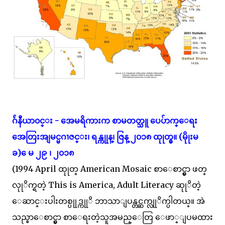
ဂ်ဴနီယာ၀င္း - အေမရိကားက စာမတတ္သူ ပေပ်ာက္ေရး
အေတြးအျမင္မဂၢဇင္း၊ ရန္ကုုန္၊ ဇြန္ ၂၀၁၈ ထုုတ္မွ။ (မိုုးမ
ခ) ေမ ၂၉ ၊ ၂၀၁၈
(1994 April ထုုတ္ American Mosaic စာေစာင္မွာ ဖတ္
လုုိက္ရတဲ့ This is America, Adult Literacy ဆုုိတဲ့
ေဆာင္းပါးတစ္ပုုဒ္ကုုိ ဘာသာျပန္တင္ဆက္လုုိက္ပါတယ္။ အဲ
သည္စာေစာင္မွာ စာေရးတဲ့သူအမည္ေတြ ေဖာ္ျပမထား