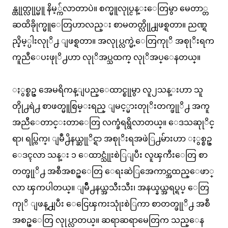
န္ထုုတ္လုုပ္မူ နိမ့္က်လာတာပဲ။ စက္မူလုုပ္ငန္းေတြမွာ မေတာ္တ
ဆထိခိုုက္မူေတြဟာလည္း စာမတတ္လိုု႕ျဖစ္ရတာ။ ညဏ္ရ
ည္နိမ့္ပါးလုုိ႕ ျဖစ္ရတာ။ အလုုပ္လက္မဲ့ေတြကုုိ အစုုိးရက
ကူညီေပးဖုုိ႕ဟာ လုုိအပ္သထက္ လုုိအပ္ေနတယ္။
ႏွစ္စဥ္ အေမရိကန္ျပည္ေထာင္စုုမွာ လူ၂သန္းဟာ သူ
တိုု႕ရဲ႕ စာဖတ္မူစြမ္းရည္ ျမင့္မားတုုိးတက္ဖုုိ႕ အကူ
အညီေတာင္းတာေတြ လက္ခံရရွိလာတယ္။ ေဒသဆုုိင္
ရာ၊ ရပ္ကြက္၊ ျမဳ႕ိနယ္ဆုုိင္ရာ အစုုိးရအဖဲြ႕မ်ားဟာ ႏွစ္စဥ္
ေဒၚလာ သန္း ၁ ေထာင္သုုံးစဲြျပီး လူၾကီးေတြ စာ
တတ္ဖုုိ႕ အစီအစဥ္ေတြ ေရးဆဲြအေကာင္အထည္ေဖာ္
လာ ၾကပါတယ္။ ျမိဳ႕နယ္အသီးသီး၊ အနယ္နယ္အရပ္ရပ္ ေတြ
ကုုိ ျဖန္႕ျပီး ေငြေၾကးသုုံးစဲြကာ စာတတ္ဖုုိ႕ အစီ
အစဥ္ေတြ လုုပ္လာတယ္။ ဆရာဆရာမေတြက သည္ေန