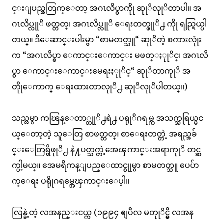
င္းျပည္အတြက္ေတာ့ အဂၤလိပ္စာကိုု ဆုုိလုုိတာပါ။ အ
ဂၤလိပ္လုုိ ဖတ္တတ္၊ အဂၤလိပ္လုုိ ေရးတတ္ဖုုိ႕ ကိုု ရည္ရြယ္ပါ
တယ္။ ဒီေဆာင္းပါးမွာ “စာမတတ္သူ“ ဆုုိတဲ့ စကားလုုံး
က “အဂၤလိပ္စာ ေကာင္းေကာင္း မဖတ္ႏုုိင္၊ အဂၤလိ
ပ္စာ ေကာင္းေကာင္းမေရးႏုုိင္“ ဆုုိတာကုုိ အ
တိုုေကာက္ ေရးထားတာလုုိ႕ ဆုုိလုုိပါတယ္။)
သည္လမွာ ကၽြန္ေတာ္တုုိ႕ရဲ႕ ပရုုိဂရမ္က အသက္အရြယ္မင
ယ္ေတာ့တဲ့ သူေတြ စာဖတ္တတ္၊ စာေရးတတ္တဲ့ အရည္အခ်
င္းေတြရွိဖုုိ႕ နဲ႔ပတ္သက္တဲ့အေၾကာင္းအရာကုုိ တင္ဆ
က္ပါ့မယ္။ အေမရိကန္ျပည္ေထာင္စုုမွာ စာမတတ္သူ ပေပ်ာ
က္ေရး ပရိုုဂရမ္အေၾကာင္းေပ့ါ။
လြန္ခဲ့တဲ့ လအနည္းငယ္က (၁၉၉၄ ဧျပီလ မတုုိင္မွီ လအန