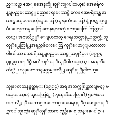
ည္းငယ္က အေျခအေနကိုု ဆုုိလုုိပါတယ္။) အေမရိက
န္ျပည္ေထာင္စုု ပညာေရးေကာင္စီ ကေန အေမရိကန္က အ
သက္မငယ္ေတာ့တဲ့သူေတြ (လူၾကီးေတြ) နဲ႕ပတ္သက္ျ
ပီး ေလ့လာမူေတြ ကေနရလာတဲ့ ရလဒ္ေတြ ထြက္လာပါ
တယ္။ အဂၤလိပ္လုုိ ေျပာတတ္ ေရးတတ္တာနဲ႕ပတ္သက္တဲ့ သူ
တုုိ႕ေတြရဲ႕အရည္အခ်င္းေတြ ကုုိေဖာ္ျပထားတာ
ပါ။ ဒါဟာ အေမရိကန္ျပည္ေထာင္စုုသမုုိင္း (၁၉၉၄
ခုုႏွစ္ မတုုိင္မွီအထိကုုိ ဆုုိလုုိပါတယ္။) မွာ အၾကီး
က်ယ္ဆုုံး သုုေတသနမွတ္တမ္းလိုု႕ ဆုုိႏုုိုုင္ပါတယ္။
သုုေတသနမွတ္တမ္း (၁၉၉၄) အရ အသက္အရြယ္အားျဖင့္ မ
ငယ္ေတာ့တဲ့ သူေတြရဲ႕ (လူၾကီးေတြ၏) ၅၀%ဟာ
အဂၤလိပ္လုုိ ေကာင္းေကာင္း မေရးႏုုိင္ မေျပာႏုုိ
င္ၾကပါဘူးတဲ့။ ဆုုိလုုိတာက လူဦးေရ သန္းေပါင္း