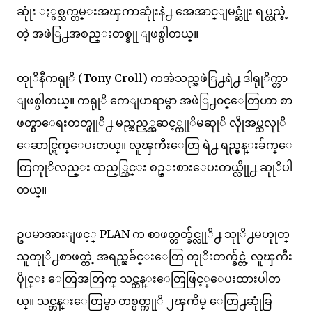
ဆုုံး ႏွစ္သက္တမ္းအၾကာဆုုံးနဲဲ႕ အေအာင္ျမင္ဆုုံး ရပ္တည္ခဲ့
တဲ့ အဖဲြ႕အစည္းတစ္ခုု ျဖစ္ပါတယ္။
တုုိနီကရုုိ (Tony Croll) ကအဲသည္အဖဲြ႕ရဲ႕ ဒါရုုိက္တာ
ျဖစ္ပါတယ္။ ကရုုိ ကေျပာရာမွာ အဖဲြ႕၀င္ေတြဟာ စာ
ဖတ္စာေရးတတ္ဖုုိ႕ မည္သည့္အဆင့္ကုုိမဆုုိ လိုုအပ္သလုုိ
ေဆာင္ရြက္ေပးတယ္။ လူၾကီးေတြ ရဲ႕ ရည္မွန္းခ်က္ေ
တြကုုိလည္း ထည့္သြင္း စဥ္းစားေပးတယ္လိုု႕ ဆုုိပါ
တယ္။
ဥပမာအားျဖင့္ PLAN က စာဖတ္တတ္ခ်င္လုုိ႕ သုုိ႕မဟုုတ္
သူတုုိ႕စာဖတ္တဲ့ အရည္အခ်င္းေတြ တုုိးတက္ခ်င္တဲ့ လူၾကီး
ပိုုင္း ေတြအတြက္ သင္တန္းေတြဖြင့္ေပးထားပါတ
ယ္။ သင္တန္းေတြမွာ တစ္ပတ္ကုုိ ၂ၾကိမ္ ေတြ႕ဆုုံခြ