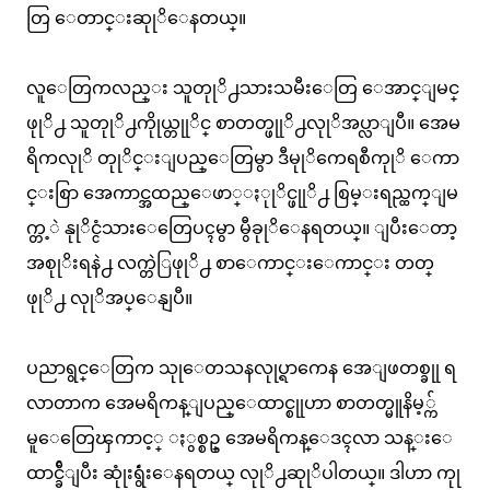
တြ ေတာင္းဆုုိေနတယ္။
လူေတြကလည္း သူတုုိ႕သားသမီးေတြ ေအာင္ျမင္
ဖုုိ႕ သူတုုိ႕ကိုုယ္တုုိင္ စာတတ္ဖုုိ႕လုုိအပ္လာျပီ။ အေမ
ရိကလုုိ တုုိင္းျပည္ေတြမွာ ဒီမုုိကေရစီကုုိ ေကာ
င္းစြာ အေကာင္အထည္ေဖာ္ႏုုိင္ဖုုိ႕ စြမ္းရည္ထက္ျမ
က္တ့ဲ နုုိင္ငံသားေတြေပၚမွာ မွီခုုိေနရတယ္။ ျပီးေတာ့
အစုုိးရနဲ႕ လက္တဲြဖုုိ႕ စာေကာင္းေကာင္း တတ္
ဖုုိ႕ လုုိအပ္ေနျပီ။
ပညာရွင္ေတြက သုုေတသနလုုပ္ရာကေန အေျဖတစ္ခုု ရ
လာတာက အေမရိကန္ျပည္ေထာင္စုုဟာ စာတတ္မူနိမ့္က်
မူေတြေၾကာင့္ ႏွစ္စဥ္ အေမရိကန္ေဒၚလာ သန္းေ
ထာင္ခ်ီျပီး ဆုုံးရွဴံးေနရတယ္ လုုိ႕ဆုုိပါတယ္။ ဒါဟာ ကုု