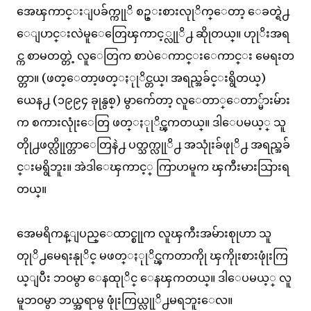
အေၾကာင္းျပခ်က္ကုုိ စဥ္းစားလုုိက္ေတာ့ ေခတ္ရဲ႕
ေျပာင္းလဲမူေတြေၾကာင့္လုုိ႕ ဆိုုတယ္။ ဟုုိးအရ
င္က စာမတတ္တဲ့ လူေတြက စာပဲေကာင္းေကာင္း မေရးတ
တ္တာ။ (ဖတ္ေတာ့ဖတ္ႏုုိင္တယ္၊ အရည္အခ်င္းရွိတယ္)
ယေန႕ (၁၉၉၄ ခုုနွစ္) မွာက်ေတာ့ လူေတာ္ေတာ္မ်ားမ်ား
က စကားလုုံးေတြ ဖတ္ႏုုိင္ၾကတယ္။ ဒါေပမယ့္ သူ
တိုု႕ဖတ္လိုုက္တာေတြနဲ႕ ပတ္သက္လုုိ႕ အသုုံးခ်ဖုုိ႕ အရည္အခ်
င္းမရွိဘူး။ အဲဒါေၾကာင့္ ကြာဟမူက ၾကီးမားသြားရ
တယ္။
အေမရိကန္ျပည္ေထာင္စုုက လူၾကီးအမ်ားစုုဟာ သူ
တုုိ႕မေရးနုုိင္ မဖတ္ႏုုိင္ၾကတာကိုု ၾကိုုးစားဖုုံးကြ
ယ္ျပီး ဘ၀မွာ ေနထုုိင္ ေနၾကတယ္။ ဒါေပမယ့္ လူ
မူဘ၀မွာ ဘယ္အရာမွ ဖုုံးကြယ္လုုိ႕မရဘူးေလ။