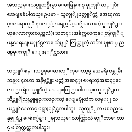
အဲသည္စမ္းသပ္မူတစ္မ်ဴိးမွာ ေမးခြန္း ၃ ခုုကုုိ ထပ္ျပီး
အေျခခံပါတယ္။ ဥပမာ - သူတုုိ႕ဖတ္လုုိက္တဲ့ အေၾကာ
င္းအရာကုုိ နားလည္တဲ့ အရည္အခ်င္းရွိသလား (သူတုုိ႕ ဘ
ယ္ေလာက္နားလည္သလဲ)၊ သတင္းအခ်က္အလက္ေတြကုုိ ျ
ပန္ေရးျပႏုုိင္သလား၊ သိပ္ကုုိ လြယ္ကူတဲ့ သခ်ာၤ ပုုစာ ၦ ည
ဏ္စမ္းကုုိ ေျဖႏုုိင္သလား။
သည္လုုိ စမ္းသပ္စစ္ေဆးလုုိက္ေတာ့မွ အေမရိကန္လူမ်ဴိး
သန္း ၄၀ဟာ အနိမ့္ဆုုံး ဖတ္တဲ့အဆင့္၊ ေရးတဲ့အဆင့္ေ
လာက္သာ ရွိတယ္ဆုုိတဲ့ အေျဖထြက္လာပါတယ္။ သူတုုိ႕က
သိပ္ကုုိလြယ္ကူရွင္းလင္းတဲ့ ေျမပုုံထဲက လမ္း၂ လ
မး္ကုုိေတာင္ မရွာႏုုိင္ၾကပါဘူး။ သူတုုိ႕က ပစၥည္း
နွစ္ခုုရဲ႕ ေစ်းႏွဴန္း ၂ခုုဘယ္ေလာက္ကြာလဲ ဆုုိတာေတာ
င္ မတြက္တတ္ၾကပါဘူး။