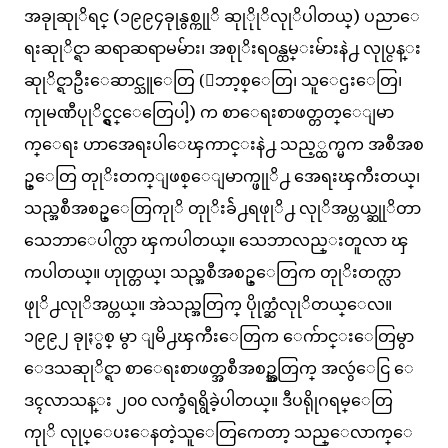
အခုုဆုုိရင္ (၁၉၉၄ခုုနွစ္ကုုိ ဆုုိုုိလုုိပါတယ္) ပညာေ
ရးဆုုိင္ရာ ဆရာဆရာမမ်ား၊ အစုုိးရ၀န္ထမ္းမ်ားနဲ႕ လုုပ္ငန္း
ဆုုိင္ရာဦးေဆာင္သူေတြ (ေဘာ့စ္ေတြ၊ သူေဌးေတြ၊
ကုုမဏီပုုိင္ရွင္ေတြေပါ့) က စာေရးစာဖတ္တတ္ေျမာ
က္ေရး ဟာအေရးပါေၾကာင္းနဲ႕ သည့္ထက္မက အစီအစ
ဥ္ေတြ တုုိးတက္ျဖစ္ေျမာက္ဖုုိ႕ အေရးၾကီးတယ္၊
သည္အစီအစဥ္ေတြကုုိ တုုိးခ်ဲ႕ရဖုုိ႕ လုုိအပ္တယ္ဆုုိတာ
သေဘာေပါက္လာ ၾကပါတယ္။ သေဘာလည္းတူလာ ၾ
ကပါတယ္။ ဟုုတ္တယ္၊ သည္အစီအစဥ္ေတြက တုုိးတက္လာ
ဖုုိ႕လုုိအပ္တယ္။ အဲသည္အတြက္ ပိုုက္ဆံလုုိတယ္ေလ။
၁၉၉၂ ခုုႏွစ္ မွာ ျမိ႕ၾကီးေတြက ေက်ာင္းေတြမွာ
ေဒသဆုုိင္ရာ စာေရးစာဖတ္အစီအစဥ္အတြက္ အလွဴေငြ ေ
ဒၚလာသန္း ၂၀၀ လက္ခံရရွိခဲ့ပါတယ္။ ဒီပရိုုဂရမ္ေတြ
ကုုိ လုုပ္ေပးေနတဲ့သူေတြကေတာ့ သည္ေလာက္ေ