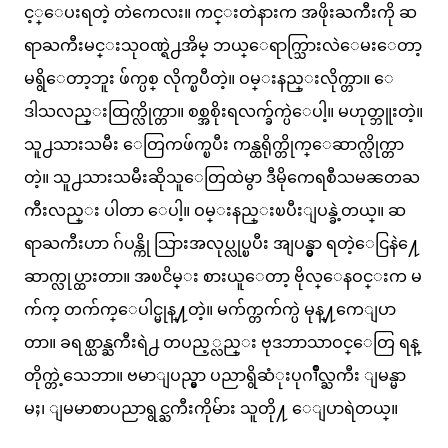
င့္ေပးရတဲ့ တဲကေလး။ ကင္းတဲနားက အဖိုးႀကီးကို ဆ
ရာႀကီးမင္းသုဝဏ္ရဲ႕အိမ္ ဘယ္ေရာက္သြားလဲေမးေတာ့
မရွိေတာ့ဘူး ဖ်က္ပစ္ လိုက္ၿပီတဲ့။ ဝမ္းနည္းလိုက္တာ။ ေ
ဒါသလည္းထြက္လိုက္တာ။ စစ္အစိုးရလက္ခ်က္ပဲေပါ့။ မဟုတ္ဘူးတဲ့။
သူ႕သားသမီး ေတြကဖ်က္ၿပီး ကန္ထရိုက္တိုက္ေဆာက္လိုက္တာ
တဲ့။ သူ႕သားသမီးဆိုသူေတြထဲမွာ ဒီမိုကေရစီသမၼတႀ
ကီးလည္း ပါတာ ေပါ့။ ဝမ္းနည္းၿပီးျပန္ခဲ့တယ္။ ဆ
ရာႀကီးဟာ ဂ်ပန္ကို သြားအလုပ္လုပ္ၿပီး အျပန္မွာ ရတဲ့ေငြနဲ႔ေ
ဆာက္လုပ္ထားတာ။ အၿငိမ္း စားယူေတာ့ ဗိုလ္ေနဝင္းက မ
က်က္ တက်က္ေပါင္မုန္႔တဲ့။ မက်က္တက်က္ပဲ မုန္႔ကေျပာ
တာ။ ခရစ္ယာန္ႀကီးရဲ႕ တပည့္လည္း ဗုဒဘာသာဝင္ေတြ ရန္
တိုက္တဲ့သေဘာ။ ဗမာျပည္မွာ ပညာရွိဆံုးပုဂၢိဳလ္ႀကီး ျမန္မာ
မႈ၊ ျမမာစာပညာရွင္ႀကီးကိုမ်ား သူတို႔ ေျပာရဲတယ္။