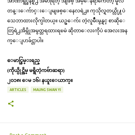
အာဏာရွင္စနစ္ရဲ႕ အမာရြတ္ အျဖစ္ အိမ္ေနရာကေတာ့ မူလ
တန္းေက်ာင္းေျမျဖစ္ေနေလရဲ႕။ ကုသိုလ္ရတယ္လို႔ပဲ
သေဘာထားလိုက္ပါတယ္။ ယဥ္ေက်း တဲ့လူမ်ဳိးမွန္ရင္ စာဆိုေ
တြရဲ႕အိမ္ကိုအမွတ္တရထားရၿမဲ ဆိုတာေလးကိုပဲ အေလးအန
က္ေျပာခ်င္တာပါ။
ေမာင္စြမ္းရည္
(ကိုယ္ပိုင္အိမ္ မရွိတဲ့ကဗ်ာဆရာ)
၂၀၁၈၊ ေမ ၁၆၊ နယူးေယာက္။
ARTICLES
MAUNG SWAN YI