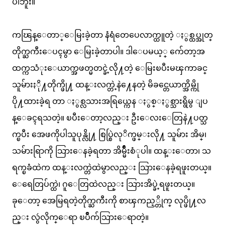
ပါဘူး။
ကၽြန္ေတာ္ေမြးခဲ့တာ နံရံတေပေလာက္ထူတဲ့ ႏွစ္ထပ္အုတ္
တိုက္ႀကီးေပၚမွာ ေမြးခဲ့တာပါ။ ဒါေပမယ့္ က်ေတာ့အ
ထက္ကသံုးေယာက္အဖတ္မတင္ခဲ့လို႔တဲ့ ေမြးၿပီးမၾကာခင္
သူမ်ားႏို႔တိုက္ဖို႔ ထန္းလက္တဲ့နဲ႔ေနတဲ့ မိခင္တေယာက္အိမ္ကို
ပို႔ထားခဲ့ရ တာ ႏွစ္လသားအရြယ္ကေန ႏွစ္ႏွစ္သားရွိမွ ျပ
န္ေခၚရသတဲ့။ ၿပီးေတာ့လည္း ဦးေလးေတြနဲ႔ပတ္သ
က္ၿပီး အေဖကိုပါသူပုန္လို႔ စြပ္စြဲလုိက္ဖမ္းလို႔ သူမ်ား အိမ္၊
သမ်ားရြာကို သြားေနခဲ့ရတာ အိမ္မ်ဳိးစံုပါ။ ထန္းေတာ၊ သ
ရက္ၿခံထဲက ထန္းလက္တဲထဲမွာလည္း သြားေနခဲ့ရဖူးတယ္။
ေရေတြပ်က္ထဲ၊ ဂူေတြထဲလည္း သြားအိပ္ခဲ့ရဖူးတယ္။
ခုေတာ့ အေမြရတဲ့တိုက္ႀကီးကို စာၾကည့္တိုက္ လုပ္ဖို႔လ
ည္း လွဴလိုက္ေရာ ၿပိဳက်သြားေရာတဲ့။