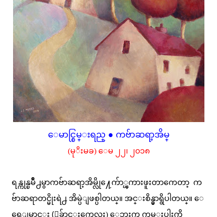
ေမာင္စြမ္းရည္ ● ကဗ်ာဆရာ့အိမ္
(မုိးမခ) ေမ ၂၂၊ ၂၀၁၈
ရန္ကုန္ၿမိဳ႕မွာကဗ်ာဆရာ့အိမ္လို႔ေက်ာ္ၾကားဖူးတာကေတာ့ က
ဗ်ာဆရာတင္မိုးရဲ႕ အိမ္ပဲျဖစ္ပါတယ္။ အင္းစိန္မွာရွိပါတယ္။ ေ
ရေျမာင္း (ေခ်ာင္းကေလး) ေဘးက ကမ္းပါးကို