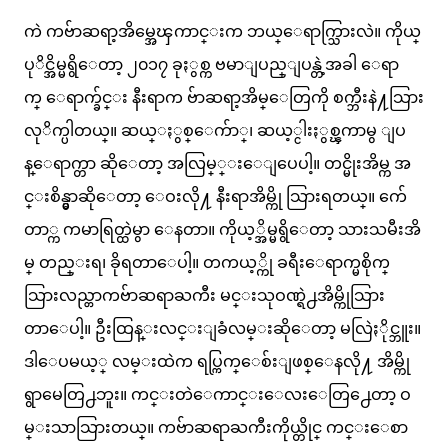
ကဲ ကဗ်ာဆရာ့အိမ္အေၾကာင္းက ဘယ္ေရာက္သြားလဲ။ ကိုယ္
ပုိင္အိမ္မရွိေတာ့ ၂၀၁၇ ခုႏွစ္က ဗမာျပည္ျပန္တဲ့အခါ ေရာ
က္ ေရာက္ခ်င္း နီးရာက ဗ်ာဆရာ့အိမ္ေတြကို စက္ဘီးနဲ႔သြား
လုိက္ပါတယ္။ ဆယ္ႏွစ္ေက်ာ္၊ ဆယ့္ငါးႏွစ္ၾကာမွ ျပ
န္ေရာက္တာ ဆိုေတာ့ အလြမ္္းေျပေပါ့။ တင္မိုးအိမ္က အ
င္းစိန္မွာဆိုေတာ့ ေဝးလို႔ နီးရာအိမ္ကို သြားရတယ္။ က်ေ
တာ္က ကမာရြတ္ထဲမွာ ေနတာ။ ကိုယ့္အိမ္မရွိေတာ့ သားသမီးအိ
မ္ တည္းရ၊ ခိုရတာေပါ့။ တကယ့္ကို ခရီးေရာက္မစိုက္
သြားလည္တာကဗ်ာဆရာႀကီး မင္းသုဝဏ္ရဲ႕အိမ္ကိုသြား
တာေပါ့။ ဦးထြန္းလင္းျခံလမ္းဆိုေတာ့ မလြဲႏိုင္ဘူး။
ဒါေပမယ့္ လမ္းထဲက ရပ္ကြက္ေစ်းျဖစ္ေနလို႔ အိမ္ကို
ရွာမေတြ႕ဘူး။ ကင္းတဲေကာင္းေလးေတြ႕ေတာ့ ဝ
မ္းသာသြားတယ္။ ကဗ်ာဆရာႀကီးကိုယ္တိုင္ ကင္းေစာ