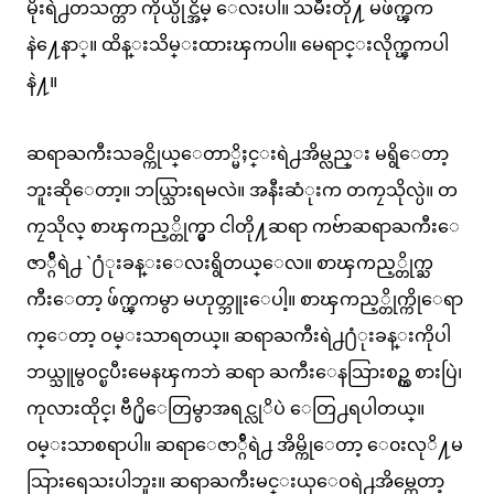
မိုးရဲ႕တသက္တာ ကိုယ္ပိုင္အိမ္ ေလးပါ။ သမီးတို႔ မဖ်က္ၾက
နဲ႔ေနာ္။ ထိန္းသိမ္းထားၾကပါ။ မေရာင္းလိုက္ၾကပါ
နဲ႔။
ဆရာႀကီးသခင္ကိုယ္ေတာ္မိႈင္းရဲ႕အိမ္လည္း မရွိေတာ့
ဘူးဆိုေတာ့။ ဘယ္သြားရမလဲ။ အနီးဆံုးက တကၠသိုလ္ပဲ။ တ
ကၠသိုလ္ စာၾကည့္တိုက္မွာ ငါတို႔ဆရာ ကဗ်ာဆရာႀကီးေ
ဇာ္ဂ်ီရဲ႕ `႐ံုးခန္းေလးရွိတယ္ေလ။ စာၾကည့္တိုက္ႀ
ကီးေတာ့ ဖ်က္ၾကမွာ မဟုတ္ဘူးေပါ့။ စာၾကည့္တိုက္ကိုေရာ
က္ေတာ့ ဝမ္းသာရတယ္။ ဆရာႀကီးရဲ႕႐ံုးခန္းကိုပါ
ဘယ္သူမွဝင္ၿပီးမေနၾကဘဲ ဆရာ ႀကီးေနသြားစဥ္က စားပြဲ၊
ကုလားထိုင္၊ ဗီ႐ိုေတြမွာအရင္လုိပဲ ေတြ႕ရပါတယ္။
၀မ္းသာစရာပါ။ ဆရာေဇာ္ဂ်ီရဲ႕ အိမ္ကိုေတာ့ ေ၀းလုိ႔မ
သြားရေသးပါဘူး။ ဆရာႀကီးမင္းယုေဝရဲ႕အိမ္ကေတာ့