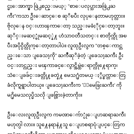
င္မႈေအာက္မွာ ဖြဲ႕စည္းမယ့္ ''စာေပလုပ္သားအဖြဲ႕ႀ
ကီး''ကသာ ဦးေဆာင္ေစ ဆုိၿပီး လုပ္ေနတာမဟုတ္လား။
ဗိုလ္ေန ဝင္းဟာၾကာေတာ့ သည္းမခံႏိုင္ေတာ့ဘူး။
ဆုိင္းမဆင့္ဗုံမဆင့္နဲ႔ ဟံသာဝတီသတင္း စာတိုက္ကို အၿ
ပီးအပိုင္ပိတ္လိုက္ေတာ့တာပါပဲ။ လူထုဦးလွက ''တစ္ေကာင္တ
ည္းေသာ ျခေသၤ့ကို'' ႀကိဳဆုိခဲ့တဲ့ ျခေသၤ့ႀကီး ဦး
ဝင္းတင္လည္း မၾကာခင္ေလွာင္အိမ္ထဲေရာက္လို႔ေရာက္၊
သံေျခခ်င္းခတ္လို႔ခတ္နဲ႔ မေသ႐ုံတမယ္ ႏွိပ္စက္တာေတြ
ခံလိုက္ရရွာပါတယ္။ ျခေသၤ့ႀကီးက 'ေျမေခြးႀကီး' ကို
မ႐ိုမေသလုပ္မိသလို ျဖစ္သြားခဲ့တာကိုး။
ဦးေလးလူထုဦးလွက ကမၻာေက်ာ္ပုံေျပာဆရာႀကီး
မဟုတ္ပါ လား။ သူ႔ေနရာနဲ႔သူ ေျပာစရာပုံျပင္ေတြက