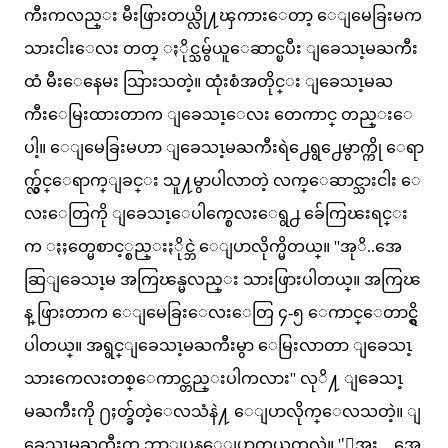
ကီးကလည္း မီးဖြားတယ္လို႔ၾကားေတာ့ ေျမေခြးမက
သားငါးေလး တတ္ ႏိုင္သမွ်ယူေဆာင္ၿပီး ျခေသၤ့မႀကီး
ထံ မီးေနေမး သြားသတဲ့။ ထုံးစံအတိုင္း ျခေသၤ့မႀ
ကီးေမြးထားတာက ျခေသၤ့ေလး တေကာင္ တည္းေ
ပါ့။ ေျမေခြးမဟာ ျခေသၤ့မႀကီးရဲ႕ေရွ႕ေမွာက္ကို ေရာ
က္လွ်င္ေရာက္ျခင္း သူ႔မွာပါလာတဲ့ လက္ေဆာင္သားငါး ေ
လးေတြကို ျခေသၤ့ေပါက္စေလးေရွ႕ ခ်ေကြၽးရင္း
က ႏႈတ္မေစာင့္စည္းႏိုင္ဘဲ ေျပာလိုက္မိတယ္။ ''အုိ..အေ
ဆြျခေသၤ့မ အကြၽန္မလည္း သားဖြားပါတယ္။ အကြၽ
န္ ဖြားတာက ေျမေခြးေလးေတြ ၄-၅ ေကာင္ေတာင္ရွိ
ပါတယ္။ အရွင္ျခေသၤ့မႀကီးမွာ ေမြးလာတာ ျခေသၤ့
သားကေလးတစ္ေကာင္တည္းပါကလား'' လုိ႔ ျခေသၤ့
မႀကီးကို ႐ႈတ္ခ်တဲ့ေလသံနဲ႔ ေျပာလိုက္ေလသတဲ့။ ျ
ခေသၤ့မႀကီးက ဘာျပန္ေျပာတယ္မွတ္သလဲ။ ''ေအး... အေ