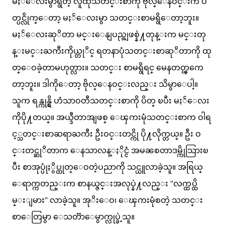
မႏၲေလးမွာရွိတဲ့ လူထုသတင္းစာကို ဗိုလ္ေနဝင္းက ပိ
တ္ပင္လိုက္ေတာ့ မႏၲေလးမွာ သတင္းစာမရွိေတာ့ဘူး။
မႏၲေလးဆုိတာ မင္းေနျပည္အျဖစ္နဲ႔တုန္းက မင္းတု
န္းမင္းႀကီးကိုယ္တုိင္ ရတနာပုံသတင္းစာဆုိတာကို ထု
တ္ေဝခဲ့တာမဟုတ္လား။ သတင္း စာမရွိရင္ မေနတတ္ၾကေ
တာ့ဘူး။ ဒါကိုေတာ့ ဗိုလ္ေနဝင္းလည္း သိမွာေပါ့။
သူက ရန္ကုန္ရွိ ဟံသာဝတီသတင္းစာကို ပိတ္ ၿပီး မႏၲေလး
ကိုပို႔တယ္။ အယ္ဒီတာအျဖစ္ ေၾကးမုံသတင္းစာက ဝါရ
င့္သတင္းစာဆရာႀကီး ဦးဝင္းတင္ကို ပို႔လိုက္တယ္။ ဦး ဝ
င္းတင္ဆုိတာက ေနသာလန္ႏိုင္ငံ အမၼစတာဒမ္ကိုသြားၿ
ပီး စာအုပ္ပုံႏွိပ္ထုတ္ေဝတဲ့ပညာကို သင္ယူလာခဲ့သူ။ အရြယ္
ေရာက္ကတည္းက စာနယ္ဇင္းအလုပ္နဲ႔လည္း ''လက္ထပ္ထိ
မ္းျမား'' လာခဲ့သူ။ အုိးေဝ၊ ေၾကးမုံစတဲ့ သတင္း
စာေတြမွာ ေသတၱာေမွာက္လုပ္ခဲ့သူ။