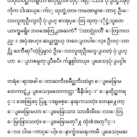
တပုံတပင္ႀကီးရွိတာ မဟုတ္လား။ တိုင္းရင္းသား ပုံျပင္စာအုပ္
ကိုက ငါးဆယ္ေက်ာ္ ထုတ္ခဲ့တာ။ ကမၻာမွာေတာင္ ဦးေ
လးလူထုဦးလွလို ပုံျပင္ စာအုပ္ေတြ ထုတ္ႏိုင္ခဲ့သူတေ
ယာက္မွမရွိ။ ဘဝအေတြ႕အႀကံဳ 'ေထာင္ပုံဝတၴဳ' ေတြကလ
ည္း အပုံအပင္။ ဆယ္သက္ဆယ္ ဘဝေျပာပါေလ့။ ဦးဝင္းတ
င္ကို ႀကိဳဆုိတဲ့ပြဲမွာပဲ ဦးေလးလူထုဦးလွေျပာတဲ့ ပုံျပင္
ဟာ ေျပာစမွတ္ျပဳၿပီး က်န္ရစ္ပါတယ္။ ျခေသၤ့ပုံျပင္ပါ။
တရံေရာအခါ ေတာႀကီးၿမိဳင္ႀကီးထဲမွာ ေျမေခြးမ
တေကာင္ရဲ႕ ျခေသၤ့မတေကာင္ဟာ ''ခ်ဳံနီးခ်င္း'' ေနထိုင္ၾကရ
င္း အေဆြခင္ ပြန္းအျဖစ္ေနၾကသတဲ့။ တေန႔ေတာ့
ေျမေခြးမဟာ ေျမေခြးသား သားမီးမီးေလးေတြ
ေမြးဖြားသတဲ့။ ေျမေခြးမတုိ႔ ထုံးစံအတုိင္း
ေလး ငါးေကာင္ေပါ့။ ေနာက္မ်ားမၾကာမီ ျခေသၤ့မႀ