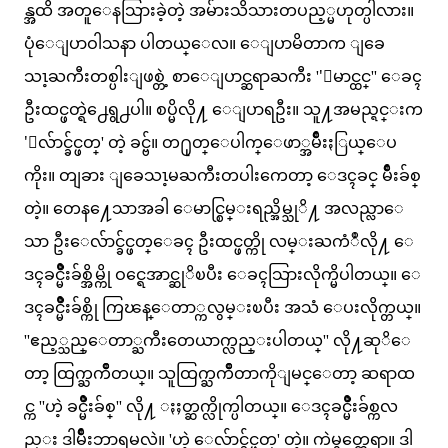
န္အထိ အတူေနသြားခဲ့တဲ့ အမ်ားသိသားတပည့္မဟုတ္ပါလား။
ပုံေျပာဝါသနာ ပါတယ္ေလ။ ေျပာမိတာက ျခေ
သၤ့ႀကီးတစ္ပါးျဖစ္တဲ့ စာေျပာင္ဆရာႀကီး ''ေမာင္ထင္'' ေခၚ
ဦးထင္ဖတ္ရဲ႕ေရွ႕ပါ။ စပ္မိလို႔ ေျပာရဦး။ သူ႔အမည္ရင္းက
'ေလ်ာင္ခ်င္ဖတ္' တဲ့ ခင္ဗ်။ တ႐ုတ္ေပါက္ေဖာ္အမ်ဳိးႏြယ္ေပ
ကိုး။ တျခား ျခေသၤ့မႀကီးတပါးကေတာ့ ေဒၚခင္ မ်ဳိးခ်စ္
တဲ့။ တေန႔ေသာအခါ ေမာင္စြမ္းရည္အိမ္သုိ႔ အလည္လာေ
သာ ဦးေလ်ာင္ခ်င္ဖတ္ေခၚ ဦးထင္ဖတ္ကို လမ္းႀကံဳလို႔ ေ
ဒၚခင္မ်ဳိးခ်စ္အိမ္ကို ဝင္ရေအာင္ဆုိၿပီး ေခၚသြားလိုက္မိပါတယ္။ ေ
ဒၚခင္မ်ဳိးခ်စ္ကို ကြၽန္ေတာ္ကလွမ္းၿပီး အသံ ေပးလိုက္တယ္။
''ဧည့္သည္ေတာ္ႀကီးတေယာက္လည္းပါတယ္'' လို႔ဆုိေ
တာ့ ထြက္ႀကိဳတယ္။ သူထြက္ႀကိဳတာကိုျမင္ေတာ့ ဆရာထ
င္က ''ဟဲ့ ခင္မ်ဳိးခ်စ္'' လို႔ ႏႈတ္ဆက္လိုက္ပါတယ္။ ေဒၚခင္မ်ဳိးခ်စ္ကလ
ည္း ဒါမ်ဳိးဘာရမလဲ။ 'ဟဲ့ ေလ်ာင္ခ်င္ဖတ္' တဲ့။ ကဲမွတ္ကေရာ။ ဒါ