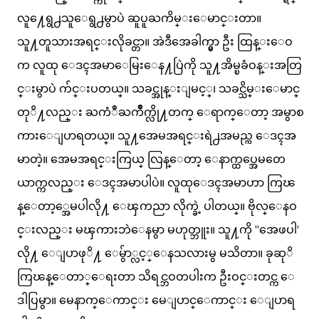
လူ႔ေရွ႕သူေရွ႕မွာပဲ ဆူပူႀကိမ္းေမာင္းတာ။
သူ႔တူသားအရင္းလိုခင္တာ။ အဲဒီအေခါက္မွာ ဦး ထြန္းေဝ
က လူထု ေဒၚအမာေမြးေန႔ပြဲကို သူ႔အိမ္ၿခံဝန္းအတြ
င္းမွာပဲ က်င္းပတယ္။ သခင္အုန္းျမင့္၊ သခင္သိမ္းေမာင္
တုိ႔လည္း ႀကံဳႀကိဳက္လို႔တက္ ေရာက္ေတာ့ အမွာစ
ကားေျပာရတယ္။ သူ႔အေမအရင္းရဲ႕အမည္က ေဒၚအ
မာတဲ့။ အေမအရင္းကြယ္ လြန္ေတာ့ ေနာက္ထပ္အေမတေ
ယာက္ကလည္း ေဒၚအမာပါပဲ။ လူထုေဒၚအမာဟာ ကြၽ
န္ေတာ့္အေမပါလို႔ ေၾကညာ လိုက္ခဲ့ ပါတယ္။ ဗိုလ္ေနဝ
င္းလည္း မၾကားဘဲေနမွာ မဟုတ္ဘူး။ သူ႔ကို ''အေဖပါ'
လို႔ ေျပာဖုိ႔ ေမွ်ာ္လင့္ေနသလားမွ မသိတာ။ ခုဆုိ
ကြၽန္ေတာ္ေရးတာ သိရင္ဘဝတပါးက ဦးဝင္းတင္က ေ
ဒါပြမွာ။ မေနာက္ေကာင္း မေျပာင္ေကာင္း ေျပာရ