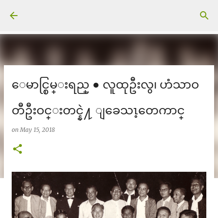
Skip to main content
ေမာင္စြမ္းရည္ ● လူထုဦးလွ၊ ဟံသာဝ
တီဦးဝင္းတင္နဲ႔ ျခေသၤ့တေကာင္
on
May 15, 2018