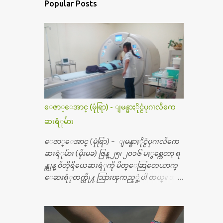
Popular Posts
ေဇာ္ေအာင္ (မုံရြာ) - ျမန္မာႏိုင္ငံပုဂၢလိကေ
ဆးရံုမ်ား
ေဇာ္ေအာင္ (မုံရြာ) - ျမန္မာႏိုင္ငံပုဂၢလိကေ
ဆးရံုမ်ား (မိုးမခ) ဇြန္ ၂၅၊ ၂၀၁၆ မႏွစ္ကေတာ့ ရ
န္ကုန္ ဝိတိုရိယေဆးရံုကို မိတ္ေဆြတေယာက္
ေဆးရံုတက္လို႔ သြားၾကည့္ခဲ့ပါ တယ္။ အရ
က္ေသာက္ျခင္းဒဏ္ေၾကာင့္ အသက္
၅၀ အရြယ္မွာ ေပါင္ညႇပ္ရိုးတြင္း ခ်င္ဆီေတြ ကုန္ခ
မ္းသြားလို႔ အရိုးအစားထိုးကုသျခင္း လုပ္ပါ