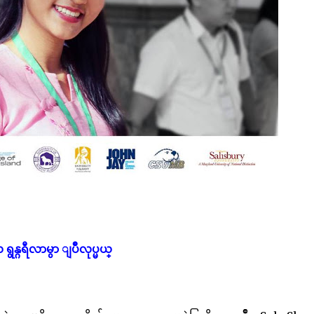
္ဂရီလာမွာ ျပဳလုပ္မယ္