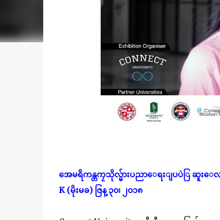
အေမရိကန္တကၠသိုလ္မ်ားပညာေရးျပပဲြ ဆူးေလ ရွန
K (မိုးမခ) ဇြန္ ၃၀၊ ၂၀၁၈