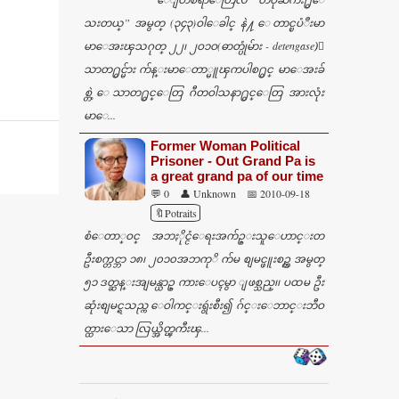
သးတယ္” အမွတ္ (၃၄၃)ဝါေခါင္ နဲ႔ ေတာင္ၿပံဳးမာ
မာေအးၾသဂုတ္ ၂၂၊ ၂ဝ၁ဝ(ဓာတ္ပုံမ်ား - detengase)ေ
သာတ႐ွင္မ်ား က်န္းမာေတာ္မူၾကပါစ႐ွင္ မာေအးခ်
စ္တဲ့ ေသာတ႐ွင္ေတြ ဂီတဝါသနာ႐ွင္ေတြ အားလုံး
မာေ...
Former Woman Political
Prisoner - Out Grand Pa is
a great grand pa of our time
💬 0
👤 Unknown
📅 2010-09-18
🔖Potraits
စံေတာ္ဝင္ အဘႏိုင္ငံေရးအက်ဥ္းသူေဟာင္းတ
ဦးစက္တင္ဘာ ၁၈၊ ၂၀၁၀အဘကုိ က်မ စျမင္ဖူးစဥ္က အမွတ္
၅၁ ဒတ္ဆန္းအျမန္ယာဥ္ ကားေပၚမွာ ျဖစ္သည္၊၊ ပထမ ဦး
ဆုံးစျမင္ရသည္က ေဝါကင္းရွဴးစီး၍ ဂ်င္းေဘာင္းဘီဝ
တ္ထားေသာ လြယ္အိတ္ၾကီးၾ...