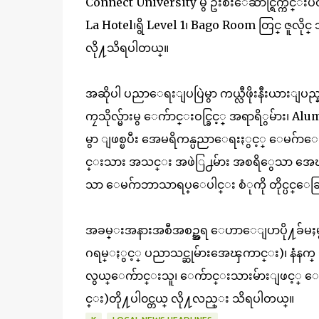
Connect University မွ ဦးစီးေဆာင္ရြက္က်င္းပတ
La Hotel၊ရွိ Level 1၊ Bago Room တြင္ ဇူလိုင
လို႔သိရပါတယ္။
အဆိုပါ ပညာေရးျပပြဲမွာ ကယ္လီဖိုးနီးယားျပ
ကၠသိုလ္မ်ားမွ ေက်ာင္းဝင္ခြင့္ အရာရိွမ်ာ
မွာ ျဖစ္ၿပီး အေမရိကန္ပညာေရးႏွင့္ ေမဂ်ာေရြး
င္းသား အသင္း အဖဲြ႕မ်ား အစရိွေသာ အေၾ
သာ ေမဂ်ာဘာသာရပ္ေပါင္း စံုကို တိုင္ပင္ေဆြ
အခမ္းအနားအစီအစဥ္အရ ေဟာေျပာပို႔ခ်မႈမွာ နံ
ဂရမ္ႏွင့္ ပညာသင္ဆုမ်ားအေၾကာင္း)၊ နံနက္ ၁၁:ဝ
လွယ္ေက်ာင္းသူ၊ ေက်ာင္းသားမ်ားျဖင့္ ေတြ
င္း)တို႔ပါ၀င္တယ္ လို႔လည္း သိရပါတယ္။