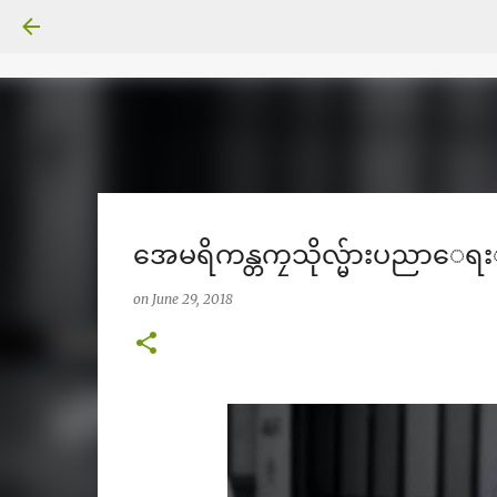
အေမရိကန္တကၠသိုလ္မ်ားပညာေရးျ
on
June 29, 2018