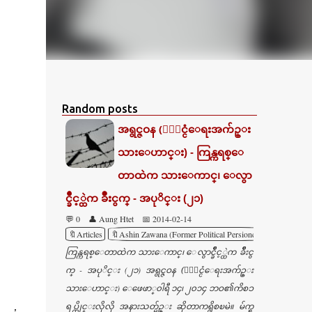
Random posts
အရွင္ဇဝန (ႏိုင္ငံေရးအက်ဥ္း
သားေဟာင္း) - ကြန္ကရစ္ေ
တာထဲက သားေကာင္၊ ေလွာ
င္ခ်ဳိင့္ထဲက ခ်ဳိးငွက္ - အပုိင္း (၂၁)
💬 0
👤 Aung Htet
📅 2014-02-14
🔖Articles
🔖Ashin Zawana (Former Political Persioner)
ကြန္ကရစ္ေတာထဲက သားေကာင္၊ ေလွာင္ခ်ဳိင့္ထဲက ခ်ဳိးငွ
က္ - အပုိင္း (၂၁) အရွင္ဇဝန (ႏိုင္ငံေရးအက်ဥ္း
သားေဟာင္း) ေဖေဖာ္၀ါရီ ၁၄၊ ၂၀၁၄ ဘဝ၏ကိစၥ
ရပ္တိုင္းလိုလို အနားသတ္မ်ဥ္း ဆိုတာကရွိစၿမဲ။ မ်က္ရ