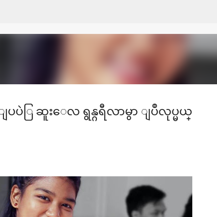
Skip to main content
ပပဲြ ဆူးေလ ရွန္ဂရီလာမွာ ျပဳလုပ္မယ္