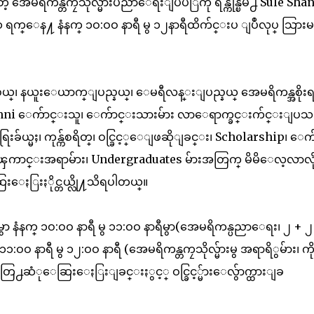
ဲ့ အေမရိကန္တကၠသိုလ္မ်ားပညာေရးျပပဲြကို ရန္ကုန္ၿမိဳ႕ Sule Sha
္ ၁ ရက္ေန႔ နံနက္ ၁ဝ:ဝဝ နာရီ မွ ၁၂နာရီထိက်င္းပ ျပဳလုပ္ သြား
ည္နယ္၊ နယူးေယာက္ျပည္နယ္၊ ေမရီလန္းျပည္နယ္ အေမရိကန္အစိုး
း၊ Alumni ေက်ာင္းသူ၊ ေက်ာင္းသားမ်ား လာေရာက္ခင္းက်င္းျပ
ခ်ယ္မႈ၊ ကုန္က်စရိတ္၊ ဝင္ခြင့္ေျဖဆိုျခင္း၊ Scholarship၊ ေက
ကာင္းအရာမ်ား၊ Undergraduates မ်ားအတြက္ မိမိေလ့လာလ
းေႏြးႏိုင္တယ္လို႔သိရပါတယ္။
နက္ ၁ဝ:ဝဝ နာရီ မွ ၁၁:ဝဝ နာရီမွာ(အေမရိကန္ပညာေရး၊ ၂ + ၂ ပ
ဝ နာရီ မွ ၁၂:ဝဝ နာရီ (အေမရိကန္တကၠသိုလ္မ်ားမွ အရာရိွမ်ား၊ ကို
႕ဆံုေဆြးေႏြးျခင္းႏွင့္ ဝင္ခြင့္မ်ားေလွ်ာက္ထားျခ