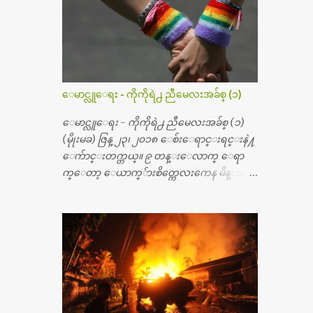
တယ္။ အရိုးအထူးကု ဆရာဝန္က ဝိတိုရိယေဟာ္တ
ယ္လိုအခန္းမွာ တရက္ က်ပ္ ၃ ေသာင္းနဲ႔ေနေ
စၿပီး၊ အာရွေတာ္ဝင္ခြဲစိတ္ခန္းကို ငွားရမ္းခြဲစိ
တ္ အရိုးအစားထိုးကုပါတယ္။ ေဆးစစ္၊ေဆး
ဝယ္၊ ခြဲစိတ္ကု၊ အရိုးအစားထိုးပစၥည္း စတဲ့စရိ
တ္ေတြနဲ႔ေဆးရံုမွာ ၂ ပတ္ေနထိုင္စရိတ္ သိ
ေမာင္လူေရး - ကိုကိုရဲ႕ ညီမေလးအခ်စ္ (၁)
န္း ၇၀ ေလာက္ ကုန္သြားပါတယ္။ သူငယ္ခ်င္းျ
ဖစ္သူကို လာေတြ႔ရင္း ဟိုတယ္လို သန္႔ရွင္း
ေမာင္လူေရး - ကိုကိုရဲ႕ ညီမေလးအခ်စ္ (၁)
သပ္ရပ္တဲ့ ဝိတိုရိယေဆးရံုမွာ စီတီစကင္ နဲ႔ အမ္အာ
(မိုုးမခ) ဇြန္ ၂၃၊ ၂၀၁၈ ေစ်းေရာင္းရင္းနဲ႔
အိုင္1 စက္ခန္းကိုေတြ႔လို႔ေမးၾကည့္ေ
ေက်ာင္းတက္တယ္။ ၉ တန္းေလာက္ ေရာ
တာ့ တခါစမ္းရင္ က်ပ္တသိန္းေက်ာ္ က်သင့္တ
က္ေတာ့ ေယာက္်ားစိတ္ကေလးကေန မိန္းမစိ
ယ္သိရပါတယ္။ တခါတေလ ကိုယ္လက္ေျခ၊
တ္ေလး ေပါက္လာတယ္။ အေဖတို႔က လက္ဖက္ရ
ဦးေႏွာက္ေတြ အေသးစိတ္ၾကည့္လိုရင္ ဒီစက္ၾ
ည္နဲ႔ ထပ္တရာေရာင္းတယ္။ အဲဒါ ဝိုင္းကူ
ကီးေတြနဲ႔ စမ္းသပ္ရပါတယ္။ ခႏၱာကိုယ္အစိတ္ပို
တာေပါ့။ မိန္းကေလး အေပါင္းအသင္းလ
င္း ကလီစာေတြကိုၾကည့္ရႈတဲ့ အာလထ
ည္း မ်ားတယ္။ ငယ္ငယ္တုန္းကေတာ့ အမေတြနဲ႔
ရာေဆာင္း2 စက္ေတြကေတာ့ ေစ်းသိပ္မႀ
ေနတာဆုိေတာ့ သနပ္ခါးေလးေတြ လိမ္း
ကီးလို႔ ျမန္မာျပည္ေဆးရံုတိုင္းရွိပါတယ္။
တယ္။ ပန္းပန္တယ္။ မိန္းကေလး အဝတ္အစားေ
တစ္ခါစမ္းရင္ က်ပ္တစ္ေသာင္းေလာက္ က်သ
တြကိုလည္း ခုိးဝတ္တယ္။ မိန္းမစိတ္ရွိေတာ့
င့္ပါတယ္။ စာေရးသူ လြန္ခဲ့တဲ့ (၂)...
ရွိေပမယ့္ ကိုယ့္ကိုယ္ကို မိန္းမစိတ္ေပါက္မွန္း