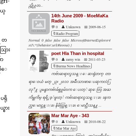
ngri-
ည္တို႔တ...
မယ္
14th June 2009 - MoeMaKa
Radio
💬 0
👤 Unknown
📅 2009-06-15
🔖Radio Program
ရ တ
Normal 0 false false false MicrosoftInternetExplorer4
st1\:*{behavior:url(#ieooui) }
သသြား
poet Hla Than in hospital
်ာ
💬 0
👤 zarny win
📅 2011-03-23
🔖Burma News Headlines
ိုေ
ကဗ်ာဆရာလွသန္း ေဆးရုံတက္ တာ
ရာေ၀ယံ မတ္ ၂၃၊ ၂၀၁၁ အမ်ဳိးသားစာေပဆုကလဲြ
လုိ႔ ျမန္မာကဗ်ာခ်စ္သူမ်ားက ေပးတ့ဲ ဆုေတြ အႀ
ကိမ္ႀကိမ္ ရရိွခ့ဲဖူးတ့ဲ ကဗ်ာဆရာလွသန္း (ခ) ၾက
ရို
ည္ေမာင္သန္း (ခ) နိမိတ္ထြန္း (ခ) ေမာင္သီးသန္႔ ...
ယ္စား
Mar Mar Aye - 343
💬 0
👤 Unknown
📅 2010-08-22
🔖Mar Mar Aye
“ေျပာစရာေတြလဲ တပုံႀကီး႐ွိေ