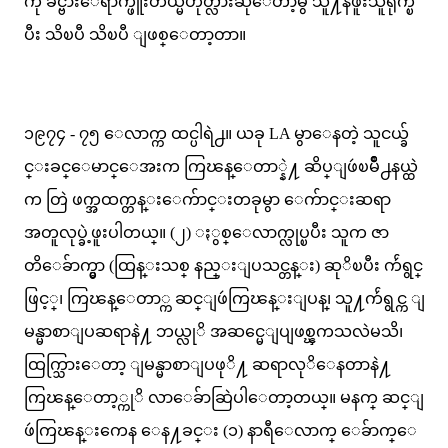
ကို ခင္ဗ်ားေရာက္ဖူးတယ္မဟုတ္လားဆိုေတာ့မွ သူ႔နဖူးသူရိုက္ၿ
ပီး သိၿပီ သိၿပီ ျဖစ္ေတာ့တာ။
၁၉၇၄ - ၇၅ ေလာက္က ထင္ပါရဲ႕။ ယခု LA မွာေနတဲ့ သူငယ္ခ်
င္းခင္ေမာင္ေအးက ကြၽန္ေတာ္နဲ႔ ဆိပ္ျဖဴၿမိဳ႕နယ္ထဲ
က တြဲ ဖက္အထက္တန္းေက်ာင္းတခုမွာ ေက်ာင္းဆရာ
အတူလုပ္ခဲ့ဖူးပါတယ္။ (၂) ႏွစ္ေလာက္လုပ္ၿပီး သူက ဇာ
တိေခ်ာက္မွာ (ထြန္းသစ္ နည္းျပသင္တန္း) ဆုိၿပီး က်ဴရွင္
ဖြင့္၊ ကြၽန္ေတာ္က ဆင္ျဖဴကြၽန္းျပန္၊ သူ႔က်ဴရွင္က ျ
မန္မာစာျပဆရာနဲ႔ ဘယ္လုိ အဆင္မေျပျဖစ္ၾကသလဲမသိ၊
ထြက္သြားေတာ့ ျမန္မာစာျပဖုိ႔ ဆရာလုိေနတာနဲ႔
ကြၽန္ေတာ့္ကုိ လာေခ်ာဆြဲပါေတာ့တယ္။ မနက္ ဆင္ျ
ဖဴကြၽန္းကေန ေန႔ခင္း (၁) နာရီေလာက္ ေခ်ာက္ေ