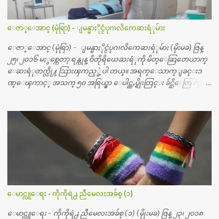
ေဇာ္ေအာင္ (မုံရြာ) - ျမန္မာႏိုင္ငံပုဂၢလိကေဆးရံုမ်ား
ေဇာ္ေအာင္ (မုံရြာ) - ျမန္မာႏိုင္ငံပုဂၢလိကေဆးရံုမ်ား (မိုးမခ) ဇြန္
၂၅၊ ၂၀၁၆ မႏွစ္ကေတာ့ ရန္ကုန္ ဝိတိုရိယေဆးရံုကို မိတ္ေဆြတေယာက္
ေဆးရံုတက္လို႔ သြားၾကည့္ခဲ့ပါ တယ္။ အရက္ေသာက္ျခင္းဒ
ဏ္ေၾကာင့္ အသက္ ၅၀ အရြယ္မွာ ေပါင္ညႇပ္ရိုးတြင္း ခ်င္ဆီေတြ ကုန္ခ
မ္းသြားလို႔ အရိုးအစားထိုးကုသျခင္း လုပ္ပါတယ္။ အရိုးအထူးကု
ဆရာဝန္က ဝိတိုရိယေဟာ္တယ္လိုအခန္းမွာ တရက္ က်ပ္ ၃ ေသာင္းနဲ႔ေနေ
စၿပီး၊ အာရွေတာ္ဝင္ခြဲစိတ္ခန္းကို ငွားရမ္းခြဲစိတ္ အရိုးအစားထိုးကုပါတ
ယ္။ ေဆးစစ္၊ေဆးဝယ္၊ ခြဲစိတ္ကု၊ အရိုးအစားထိုးပစၥည္း စတဲ့စရိ
တ္ေတြနဲ႔ေဆးရံုမွာ ၂ ပတ္ေနထိုင္စရိတ္ သိန္း ၇၀ ေလာက္ ကုန္သြား
ပါတယ္။ သူငယ္ခ်င္းျဖစ္သူကို လာေတြ႔ရင္း ဟိုတယ္လို သန္႔ရွင္းသ
ပ္ရပ္တဲ့ ဝိတိုရိယေဆးရံုမွာ စီတီစကင္ နဲ႔ အမ္အာအိုင္1 စက္ခန္းကိုေ
တြ႔လို႔ေမးၾကည့္ေတာ့ တခါစမ္းရင္ က်ပ္တသိန္းေက်ာ္ က်သင့္
တယ္သိရပါတယ္။ တခါတေလ ကိုယ္လက္ေျခ၊ ဦးေႏွာက္ေတြ အေသး
ေမာင္လူေရး - ကိုကိုရဲ႕ ညီမေလးအခ်စ္ (၁)
စိတ္ၾကည့္လိုရင္ ဒီစက္ၾကီးေတြနဲ႔ စမ္းသပ္ရပါတယ္။ ခႏၱာကိုယ္အစိတ္ပို
င္း ကလီစာေတြကိုၾကည့္ရႈတဲ့ အာလထရာေဆာင္း2 စက္ေတြ
ေမာင္လူေရး - ကိုကိုရဲ႕ ညီမေလးအခ်စ္ (၁) (မိုုးမခ) ဇြန္ ၂၃၊ ၂၀၁၈