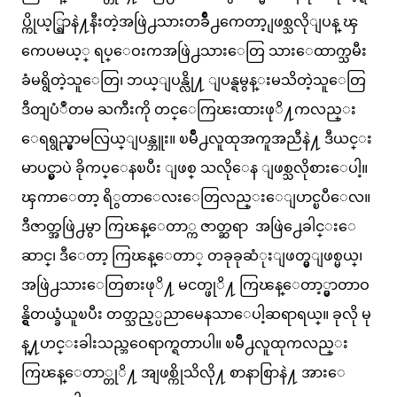
ပ္ကိုယ့္ရြာနဲ႔နီးတဲ့အဖြဲ႕သားတခ်ဳိ႕ကေတာ့ ျဖစ္သလိုျပန္ ၾ
ကေပမယ့္ ရပ္ေဝးကအဖြဲ႕သားေတြ သားေထာက္သမီး
ခံမရွိတဲ့သူေတြ၊ ဘယ္ျပန္လို႔ ျပန္ရမွန္းမသိတဲ့သူေတြ
ဒီတျပံဳတမ ႀကီးကို တင္ေကြၽးထားဖုိ႔ကလည္း
ေရရွည္မွာမလြယ္ျပန္ဘူး။ ၿမိဳ႕လူထုအကူအညီနဲ႔ ဒီယင္း
မာပင္မွာပဲ ခိုကပ္ေနၿပီး ျဖစ္ သလိုေန ျဖစ္သလိုစားေပါ့။
ၾကာေတာ့ ရိွတာေလးေတြလည္းေျပာင္ၿပီေလ။
ဒီဇာတ္အဖြဲ႕မွာ ကြၽန္ေတာ္က ဇာတ္ဆရာ အဖြဲ႕ေခါင္းေ
ဆာင္၊ ဒီေတာ့ ကြၽန္ေတာ္ တခုခုဆံုးျဖတ္မွျဖစ္မယ္၊
အဖြဲ႕သားေတြစားဖုိ႔ မငတ္ဖုိ႔ ကြၽန္ေတာ့္မွာတာဝ
န္ရွိတယ္ခံယူၿပီး တတ္သည့္ပညာမေနသာေပါ့ဆရာရယ္။ ခုလို မု
န္႔ဟင္းခါးသည္ဘဝေရာက္ရတာပါ။ ၿမိဳ႕လူထုကလည္း
ကြၽန္ေတာ္တုိ႔ အျဖစ္ကိုသိလို႔ စာနာစြာနဲ႔ အားေ