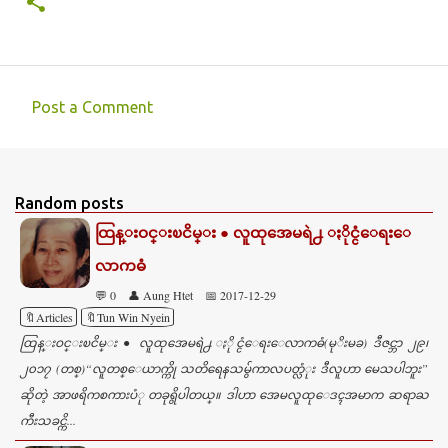
Post a Comment
C
o
m
Random posts
m
ထြန္းဝင္းၿငိမ္း ● လူထုအေမရဲ႕ ႏိုင္ငံေရးေ
e
လာကဓံ
n
💬 0
👤 Aung Htet
📅 2017-12-29
t
🔖Articles
🔖Tun Win Nyein
s
ထြန္းဝင္းၿငိမ္း ● လူထုအေမရဲ႕ ႏိုင္ငံေရးေလာကဓံ(မုိးမခ) ဒီဇင္ဘာ ၂၉၊
၂၀၁၇ (တစ္)“လူတစ္ေယာက္ကို သတိရေနသမွ်ကာလပတ္လံုး ဒီလူဟာ မေသပါဘူး”
ဆိုတဲ့ အာဖရိကစကားပံု တခုရွိပါတယ္။ ဒါဟာ အေမလူထုေဒၚအမာက ဆရာႀ
ကီးသခင္ကိ...