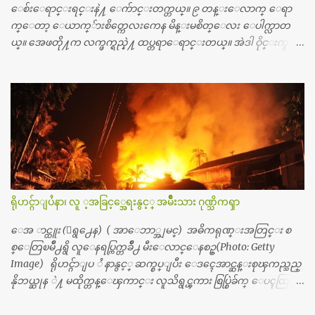
ကေတာ့ ေစ်းသိပ္မႀကီးလို႔ ျမန္မာျပည္ေဆးရံုတိုင္းရွိပါတယ္။
ေစ်းေရာင္းရင္းနဲ႔ ေက်ာင္းတက္တယ္။ ၉ တန္းေလာက္ ေရာ
တစ္ခါစမ္းရင္ က်ပ္တစ္ေသာင္းေလာက္ က်သင့္ပါတယ္။ စာေရးသူ လြ
က္ေတာ့ ေယာက္်ားစိတ္ကေလးကေန မိန္းမစိတ္ေလး ေပါက္လာတ
န္ခဲ့တဲ့ (၂)...
ယ္။ အေဖတို႔က လက္ဖက္ရည္နဲ႔ ထပ္တရာေရာင္းတယ္။ အဲဒါ ဝိုင္းကူ
တာေပါ့။ မိန္းကေလး အေပါင္းအသင္းလည္း မ်ားတယ္။ ငယ္ငယ္တု
န္းကေတာ့ အမေတြနဲ႔ ေနတာဆုိေတာ့ သနပ္ခါးေလးေတြ လိမ္း
တယ္။ ပန္းပန္တယ္။ မိန္းကေလး အဝတ္အစားေတြကိုလည္း ခုိးဝတ္တ
ယ္။ မိန္းမစိတ္ရွိေတာ့ ရွိေပမယ့္ ကိုယ့္ကိုယ္ကို မိန္းမစိတ္ေပါက္မွန္း
သိတာက ၉ တန္း၊ ၁၀ တန္းေလာက္ကမွ။ ညီအစ္ကို ေမာင္နွမ အားလံုး ၆
ေယာက္ရွိတယ္။ အစ္ကို ၃ ေယာက္၊ အစ္မ ႏွစ္ေယာက္။ အစ္ကိုေတြက
လည္း သူ႔ အေပါင္းအသင္းနဲ႔ သူဆိုေတာ့ အမေတြနဲ႔ဘဲ ေပါ
င္းတယ္။ ျပီးေတာ့ အေဖကလည္း ေယာက္်ားဆုိ ေယာ
က္်ားေလးလုိဘဲ ေနေစခ်င္တယ္။ အေဖ့ကို ေၾကာက္လည္း ေၾကာ
ရိုဟင္ဂ်ာျပႆနာ၊ လူ ့အခြင့္အေရးနွင့္ အမ်ိဳးသား ဂုဏ္သိကၡာ
က္ရတယ္။ ေယာက္်ားဘဝဆုိတာ ျမင့္ျမတ္တယ္ေပါ့။ ေယာ
က္်ားေလး စိတ္လည္း ရွိေအာင္ ဘာသာေရးလည္း လုိက္စားေအာင္
ေအ ာင္ထူး (ေရွ႕ေန) ( အာေဘာ္အျမင္) အဓိကရုဏ္းအတြင္း စ
တန္ခူးလဆုိ တစ္လလံုး ကိုရင္ ဝတ္ခုိင္းတယ္။ ေက်ာင္းမွာဆုိရင္ ေ
စ္ေတြၿမိဳ႕ရွိ လူေနရပ္ကြက္တခ်ိဳ႕ မီးေလာင္ေနစဥ္(Photo: Getty
ယာက္်ားေလးေတြက ကိုယ့္ကို ဘာပဲျဖစ္ျဖစ္ မၾကားတၾကား စ
Image) ရိုဟင္ဂ်ာျပ ႆ နာနွင့္ ဆက္စပ္ျပီး ေဒၚေအာင္ဆန္းစုၾကည္သည္
ရင္စတယ္။ အေျခာက္ ဘာညာေပါ့၊ အာ့့လုိေလးေတြ စတာေပါ့။
နိုဘယ္ဆုန ဲ႔ မထိုက္တန္ေၾကာင္း လူသိရွင္ၾကား စြပ္စြဲခ်က္ ေပၚထြက္လာ
ကိုယ္ကလည္း ရန္မျဖစ္ခ်င္ေတာ့ ျပန္မေျပာဘူး ေရွာင...
ခဲ့သည္။ ဇူလိုင္လ ၂၃ ရက္္ ေန႕ တြင္ အယ္လ္ဂ်ာဇီးရား နိုင္ငံတကာ ရုပ္သံလႊင့္
ဌာနမွ ရိုဟင္ဂ်ာလူထုမ်ား ဘ၀ပ်က္ေနၾကသည့္ ပံုမ်ား၊ စခန္းအတြ