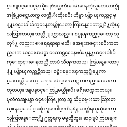
င္းျပင္ေပၚမွာ မိုးျဗဲဒယ္ႀကီးေမႊေနတဲ့လူတေယာက္ကို
အဖြဲ႕ဝင္တေယာက္က လက္ညိႇဳးထိုးၿပီး ဟိုမွာ ပန္တ်ာ ၾကည္လင္ မု
န္႔ဟင္းခါးခ်က္ေနတယ္ဆိုေတာ့ ကြၽန္ေတာ္တုိ႔အံ့ၾ
သသြားတယ္။ ဘယ္လိုျဖစ္တာလည္း စပ္စုၾကည့္ေတာ့ သူ
တုိ႔ လည္း ေရေရရာရာ မသိ။ အေရးအခင္းၿပီးကတ
ည္းက ယင္းမာပင္မွာ ေသာင္တင္ေနၿပီး မုန္႔ဟင္းခါးခ်
က္ေရာင္းေနတယ္ဆိုတာပဲ သိၾကတယ္။ ကြၽန္ေတာ္
နဲ႔ ပန္တ်ာၾကည္လင္သိတယ္။ ဝင္စံုစမ္းၾကည့္ဖို႔ေကာ
င္းတယ္ဆိုေတာ့ ဆရာေမာင္ေသာ္က ကလည္း သေဘာ
တူတယ္။ အျပန္ဝင္ေတြ႕မယ္ဆိုၿပီး ခရီးဆက္ၾကတယ္။
ပုလဲကအျပန္မွာ ဝင္ေတြ႕ေတာ့ သူ သိပ္ဝမ္းသာ သြားတ
ယ္။ နယ္ေပါင္းစုံ လူေပါင္းစံုနဲ႔ ဆက္ဆံရသူဆိုေတာ့
သူကြၽန္ေတာ့္ကို ႐ုတ္တရက္ မမွတ္မိဘူး။ ဆင္ျဖဴကြၽန္း