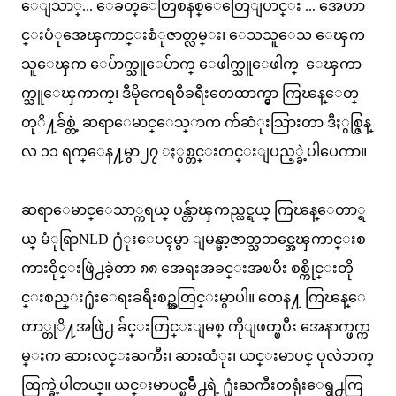
ေျသာ္... ေခတ္ေတြစနစ္ေတြေျပာင္း ... အေဟာ
င္းပံုအေၾကာင္းစံုဇာတ္လမ္း၊ ေသသူေသ ေၾက
သူေၾက ေပ်ာက္သူေပ်ာက္ ေဖါက္သူေဖါက္ ေၾကာ
က္သူေၾကာက္၊ ဒီမိုကေရစီခရီးတေထာက္မွာ ကြၽန္ေတ္
တုိ႔ခ်စ္တဲ့ ဆရာေမာင္ေသ္ာက က်ဆံုးသြားတာ ဒီႏွစ္ဇြန္
လ ၁၁ ရက္ေန႔မွာ၂၇ ႏွစ္တင္းတင္းျပည့္ခဲ့ပါပေကာ။
ဆရာေမာင္ေသာ္ကရယ္ ပန္တ်ာၾကည္လင္ရယ္ ကြၽန္ေတာ္ရ
ယ္ မံုရြာNLD ႐ံုးေပၚမွာ ျမန္မာ့ဇာတ္သဘင္အေၾကာင္းစ
ကားဝိုင္းဖြဲ႕ခဲ့တာ ၈၈ အေရးအခင္းအၿပီး စစ္ကိုင္းတို
င္းစည္း႐ုံးေရးခရီးစဥ္အတြင္းမွာပါ။ တေန႔ ကြၽန္ေ
တာ္တုိ႔အဖြဲ႕ ခ်င္းတြင္းျမစ္ ကိုျဖတ္ၿပီး အေနာက္ဖက္က
မ္းက ဆားလင္းႀကီး၊ ဆားထံုး၊ ယင္းမာပင္ ပုလဲဘက္
ထြက္ခဲ့ပါတယ္။ ယင္းမာပင္ၿမိဳ႕ရဲ့ ႐ုံးႀကီးတရုံးေရွ႕ကြ