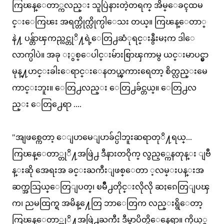
ကြၽန္ေတာ္ကလည္း သူပြဲနားတဲ့တရက္ အိမ္ေခၚထမ
င္းေကြၽး အရက္တိုက္လိုက္ပါေသး တယ္။ ကြၽန္ေတာ္
နဲ႔ ပန္တ်ာၾကည္လင္တုိ႔ရဲ့ေတြ႕ဆံုရင္းနွီးမႈက ဒါေ
လာက္ပါပဲ။ အခု ႏွစ္ေပါင္းမ်ားစြာၾကာမွ ယင္းမာပင္မွာ
မုန္႔ဟင္းခါးေရာင္းေနတယ္ၾကားရေတာ့ စိတ္လည္းမေ
ကာင္းဘူး။ ေတြ႕လည္း ေတြ႕ခ်င္တယ္။ ေတြ႕လ
ည္း ေတြ႕ေရာ ....
"အျဖစ္ကေတာ့ ေျပာမေျပာခ်င္ပါဘူးဆရာတုိ႔ရယ္...
ကြၽန္ေတာ္တုိ႔အဖြဲ႕ ဒီနားတဝိုက္ လွည့္ကေနတုန္း ျဗဳ
န္းဆို အေရးအ ခင္းႀကီးျဖစ္ေတာ ့လမ္းပန္းအ
ဆက္အသြယ္ေတြျပတ္၊ ၿမိဳ႕တိုင္းလိုလို ဆႏၵေတြျပၾ
က၊ ညမထြက္ရ အမိန္႔ေတြ ဘာေတြက လည္းရွိေတာ့
ကြၽန္ေတာ္တုိ႔အဖြဲ႕ႀကီး ဒီမွာပိတ္မိေနေရာ။ ကိုယ့္ရ