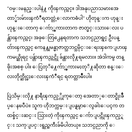
"ဝမ္းမနည္းပါနဲ႔ ကိုၾကည္လင္။ ဒါအနုပညာသမားအေ
တာ္မ်ားမ်ားၾကံဳရတတ္တဲ့ေလာကဓံပါ" ဟိုတုန္းက ဟုန္း
ဟုန္းေတာက္ ေက်ာ္ၾကားတာက ဇာတ္မင္းသားေလး ပ
န္တ်ာၾကည္လင္၊ အခုေတြ႕ေနရတာက သဘင္ပညာရွင္ ဦးပန္
တ်ာၾကည္လင္ ကေန႔ျမန္မာ့ဇာတ္သဘင္သမိုင္းေရးၾကေျပာၾ
ကမယ္ဆိုရင္ ပန္တ်ာၾကည္လင္ကို ခ်န္ထားလို႔ရမလား။ အဲဒါကမွ တန္
ဖိုးအစစ္ ပါ။ ေငြတုိ႔ေက်ာ္ၾကားမႈတုိ႔ဆိုတာ စန္းေ
လးတိုက္ဆိုင္မႈေလးၾကံဳရင္ ရတတ္တာမ်ဳိးပါ။
ပြဲသိမ္းလို႔ နာရီၾကည့္လိုက္ေတာ့ အေတာ္ေတာင္မိုးခ်ဳ
ပ္ေနၿပီပဲ။ သူက ဟိုဘက္ကမ္းျပန္ရမွာေလွခါးေပၚက တ
ထစ္ခ်င္းဆင္း သြားတဲ့ ကိုၾကည္လင္ ေက်ာျပင္ကိုၾကည့္ရ
င္း သက္ျပင္းရွည္ႀကီးခ်မိပါတယ္။ သဘင္ပညာကို ေ