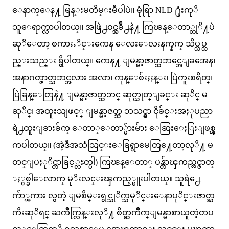
ေနာက္ေန႔ မြန္းမတိမ္းမီပါပဲ။ မုံရြာ NLD ႐ုံးကုိ
သူေရာက္လာပါတယ္။ အဖြဲ႕ဝင္အခ်ဳိ႕နဲ႔ ကြၽန္ေတာ္တုိ႔ပဲ
ဆုိေတာ့ စကားႉိင္းကေန ေလးေလးနက္နက္ သိပ္သပ္သ
ည္းသည္း ရွိပါတယ္။ ကေန႔ ျမန္မာ့ဇာတ္သဘင္အေျခအေန၊
အနာဂတ္ဇာတ္သဘင္အလား အလာ၊ ကုန္ေစ်းႏႈန္း၊ ပြဲကူးစရိတ္၊
ပြဲခြန္ေတြနဲ႔ ျမန္မာ့ဇာတ္သဘင္ ဆုတ္ယုတ္ျခင္း ဆုိင္ မ
ဆုိင္၊ အထူးသျဖင့္ ျမန္မာ့ဇတ္သ ဘသင္မွာ ငိုခ်င္းအႏုပညာ
ရဲ႕ထူးျခားခ်က္ ေတာ္ေတာ္မ်ားမ်ား ေဆြးေႏြးျဖစ္ၾ
ကပါတယ္။ (အဲ့ဒီအသံသြင္းေခြရွာမေတြ႔ေတာ့လုိ႔ မ
တင္ျပႏုိင္တာခြင့္လႊတ္ပါ) ကြၽန္ေတာ္ ပန္တ်ာၾကည္လင္ဇာတ္
ႏွစ္ခါေလာက္ မုိးလင္းၾကည့္ဖူးပါတယ္။ သူရဲ႕ေ
က်ာ္ၾကား လွတဲ့ ျမစိမ္းရွင္သုိက္သမုိင္းေနာပုိင္းဇာတ္ႀ
ကီးဆုိရင္ ႀကိဳက္လြန္းလုိ႔ စိတ္ႀကိဳက္ျမန္မာစာယူတဲ့တပ