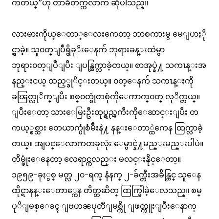
က်တယ္”ဟု တာခ်ီတက္ကလာက ဆိုပါသည္။
လားမားကိုယ္ေတာ္ေလးကေတာ့ ဘာစကားမွ မေျပာႏို
င္ရွာခဲ့။ သူ၀တ္ျပဳရွိခုိးေနက် ဘုရားခန္းထဲမွာ
ဘုရား၀တ္ျပဳျပီး ျပန္ထြက္လာခဲ့တယ္။ စာအုပ္နဲ႔ သကၤန္းအ
နည္းငယ္ ထည့္ခုိင္းတယ္။ ၀တ္ေနက် သကၤန္းကို
ခၽြတ္လုိက္ျပီး စစ္၀တ္စုံတစုံကိုေကာက္၀တ္ လုိက္တယ္။
ျပီးေတာ့ သားေမြးဦးထုပ္ရွည္ၾကီးကိုေဆာင္းျပီး တ
ကယ့္စစ္သား တေယာက္ပုံစံမ်ိဳးနဲ႔ နန္းေတာ္ထဲကေန ထြက္လာခဲ့
တယ္။ အျပင္ေလာကတခုလုံး ေမွာင္နဲ႔မည္းမည္းပါပဲ။
တိမ္ဖုံးေနေတာ့ လေရာင္ကလည္း မလင္းနိုင္ေတာ့။
၁၉၅၉-ခုႏွစ္ မတ္လ ၂၀-ရက္ နံနက္ ၂-ခ်က္တီးအခ်ိန္တြင္ သူေန
ထိုင္ရာနန္းေတာ္ကေန တိတ္တဆိတ္ ထြက္ခြါခဲ့ေလသည္။ စမ္
ပုိျမစ္ေခၚ ျဗဟၼပုတၱျမစ္ကို ျဖတ္ကူးျပီးေနာက္