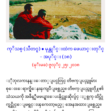
ကုိသစ္ (သီတဂူ) ● မုန္တုိင္းထဲက ဖေယာင္းတုိင္
- အပုိင္း (၁၈)
(မုိးမခ) ဇူလုိင္ ၂၅၊ ၂၀၁၈
ႏိုဘုလကၤနန္းေတာ္ျပင္ပတြင္ တိဗက္ျပည္သူမ်ား
စုေ၀းေရာက္ရွိေနၾကျပီျဖစ္သည္။ တိဗက္ျပည္သူတို႔၏
သံသယကို အခ်ိန္္မီမဖယ္ရွားေပးနိုင္ဘူးဆိုလွ်င္ ႏွစ္ဘက္ ထိပ္တို
က္ရင္ဆိုင္ေျဖရွင္းၾကေတာ့မည့္ အေနအထားျဖစ္သည္။