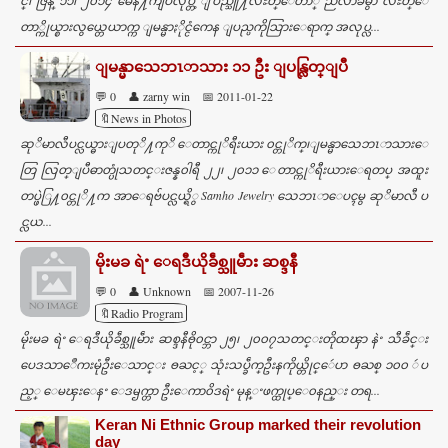
တာ္ကိုယ္စားလွယ္တေယာက္က ျမန္မာႏိုင္ငံကေန ျပည္ပကိုသြားေရာက္ အလုပ္လ...
ျမန္မာသေဘၤာသား ၁၁ ဦး ျပန္လြတ္ျပီ
💬 0
👤 zarny win
📅 2011-01-22
🔖News in Photos
ဆုိမာလီပင္လယ္ဓားျပတုိ႔ကုိ ေတာင္ကုိရီးယား ၀င္တုိက္၊ျမန္မာသေဘၤာသားေ
တြ လြတ္ျပီဓာတ္ပုံသတင္းဇန္န၀ါရီ ၂၂၊ ၂၀၁၁ ေတာင္ကုိရီးယားေရတပ္ အထူး
တပ္ဖဲြ႔၀င္တုိ႔က အာေရဗ်ပင္လယ္ရိွ Samho Jewelry သေဘၤာေပၚမွ ဆုိမာလီ ပ
င္လယ...
မိုးမခ ရဲႚ ေရဒီယိုခဵစ္သူမဵား ဆစ္ဒနီ
💬 0
👤 Unknown
📅 2007-11-26
🔖Radio Program
မိုးမခ ရဲႚ ေရဒီယိုခဵစ္သူမဵား ဆစ္ဒနီႎို၀င္ဘာ ၂၅၊ ၂၀၀၇သတင္းတိုထၾာ နဲႚ သီခဵင္း
ပေဒသာေဳကးမုံဦးေသာင္း ႎႀင့္ သုံးသပ္ခဵက္ဦးနကိုယ္တိုင္ေဴပာ ႎႀစ္ ၁၀၀ ဴပ
ည့္ ေမၾးေနႚ ေဒၝက္တာ ဦးေကာ၀ိဒရဲႚ မုန္ႚဖက္ထုပ္ေ၀နည္း တရ...
Keran Ni Ethnic Group marked their revolution
day