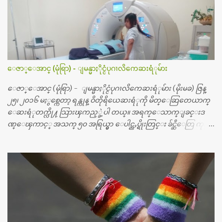
ေဇာ္ေအာင္ (မုံရြာ) - ျမန္မာႏိုင္ငံပုဂၢလိကေဆးရံုမ်ား
ေဇာ္ေအာင္ (မုံရြာ) - ျမန္မာႏိုင္ငံပုဂၢလိကေဆးရံုမ်ား (မိုးမခ) ဇြန္
၂၅၊ ၂၀၁၆ မႏွစ္ကေတာ့ ရန္ကုန္ ဝိတိုရိယေဆးရံုကို မိတ္ေဆြတေယာက္
ေဆးရံုတက္လို႔ သြားၾကည့္ခဲ့ပါ တယ္။ အရက္ေသာက္ျခင္းဒ
ဏ္ေၾကာင့္ အသက္ ၅၀ အရြယ္မွာ ေပါင္ညႇပ္ရိုးတြင္း ခ်င္ဆီေတြ ကုန္ခ
မ္းသြားလို႔ အရိုးအစားထိုးကုသျခင္း လုပ္ပါတယ္။ အရိုးအထူးကု
ဆရာဝန္က ဝိတိုရိယေဟာ္တယ္လိုအခန္းမွာ တရက္ က်ပ္ ၃ ေသာင္းနဲ႔ေနေ
စၿပီး၊ အာရွေတာ္ဝင္ခြဲစိတ္ခန္းကို ငွားရမ္းခြဲစိတ္ အရိုးအစားထိုးကုပါတ
ယ္။ ေဆးစစ္၊ေဆးဝယ္၊ ခြဲစိတ္ကု၊ အရိုးအစားထိုးပစၥည္း စတဲ့စရိ
တ္ေတြနဲ႔ေဆးရံုမွာ ၂ ပတ္ေနထိုင္စရိတ္ သိန္း ၇၀ ေလာက္ ကုန္သြား
ပါတယ္။ သူငယ္ခ်င္းျဖစ္သူကို လာေတြ႔ရင္း ဟိုတယ္လို သန္႔ရွင္းသ
ပ္ရပ္တဲ့ ဝိတိုရိယေဆးရံုမွာ စီတီစကင္ နဲ႔ အမ္အာအိုင္1 စက္ခန္းကိုေ
တြ႔လို႔ေမးၾကည့္ေတာ့ တခါစမ္းရင္ က်ပ္တသိန္းေက်ာ္ က်သင့္