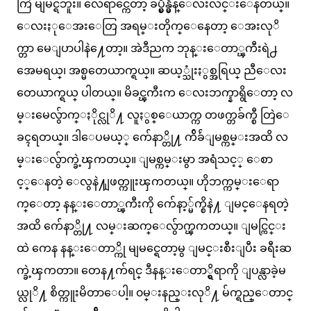
ကြဲ မျမင္ရဘူး။ လေရာင္ကေတာ့ ခပ္မွိန္မွိန္ေလးလင္းေနတယ္။
ေလးႏုေအးေတြ အရမ္းတိုက္ေနေတာ့ ေအးလုိ
က္တာ မေျပာပါနဲ႔ေတာ့။ အဲဒီညက ဘုန္းေတာ္ၾကီးရဲ႕
အေမရယ္၊ အစ္မတေယာက္ရယ္။ ဆယ့္သုံးႏွစ္အရြယ္ ညီေလး
တေယာက္ရယ္ ပါတယ္။ မိခင္ၾကီးက ေလးဘက္နာရွိေတာ့ လ
မ္းမေလွ်ာက္ႏိုင္လုိ႔ လူႏွစ္ေယာက္က တဖက္တခ်က္စီ တြဲေ
ခၚရတယ္။ ဒါေပမယ့္ က်ေနာ္တို႔ က်ိခ်ဴျမစ္ကမ္းအထိ လ
မ္းေလွ်ာက္ခဲ့ၾကတယ္။ ျမစ္ကမ္းမွာ အရံသင့္ ေစာ
င့္ေနတဲ့ ေလွနဲ႔ျဖတ္ကူးၾကတယ္။ ဟိုဘက္ကမ္းေရာ
က္ေတာ့ နန္းေတာ္ၾကီးကို က်ေနာ့္မ်က္စိနဲ႔ ျမင္ေနရတဲ့
အထိ က်ေနာ္တို႔ လမ္းဆက္ေလွ်ာက္ၾကတယ္။ ျမင္ကြင္း
ထဲ ကေန နန္းေတာ္ကို မျမင္ရေတာ့မွ ျမင္းစီးျပီး ခရီးဆ
က္ခဲ့ၾကတာ။ တေန႔က်ရင္ ဒီနန္းေတာ္ရွိရာကို ျပန္လာခဲ့မ
ယ္လုိ႔ စိတ္ကူးမိတာေပါ့။ ၀မ္းနည္းလုိ႔ မ်က္ရည္ေတာင္