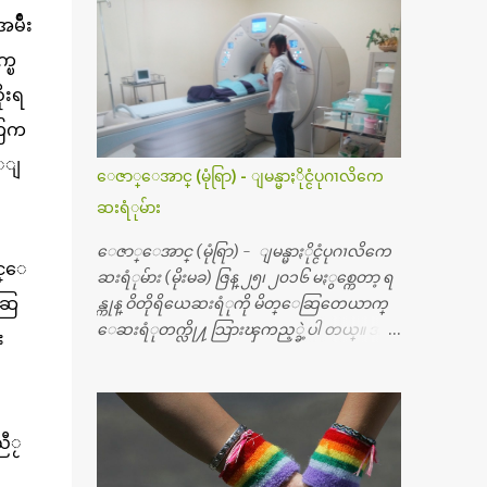
်ိဳး
္ၿ
ုးရ
တြက
 ေျ
ေဇာ္ေအာင္ (မုံရြာ) - ျမန္မာႏိုင္ငံပုဂၢလိကေ
ဆးရံုမ်ား
ေဇာ္ေအာင္ (မုံရြာ) - ျမန္မာႏိုင္ငံပုဂၢလိကေ
ခင္ေ
ဆးရံုမ်ား (မိုးမခ) ဇြန္ ၂၅၊ ၂၀၁၆ မႏွစ္ကေတာ့ ရ
ေဆြ
န္ကုန္ ဝိတိုရိယေဆးရံုကို မိတ္ေဆြတေယာက္
ေဆးရံုတက္လို႔ သြားၾကည့္ခဲ့ပါ တယ္။ အရ
း
က္ေသာက္ျခင္းဒဏ္ေၾကာင့္ အသက္
၅၀ အရြယ္မွာ ေပါင္ညႇပ္ရိုးတြင္း ခ်င္ဆီေတြ ကုန္ခ
မ္းသြားလို႔ အရိုးအစားထိုးကုသျခင္း လုပ္ပါ
တယ္။ အရိုးအထူးကု ဆရာဝန္က ဝိတိုရိယေဟာ္တ
ညီႂ
ယ္လိုအခန္းမွာ တရက္ က်ပ္ ၃ ေသာင္းနဲ႔ေနေ
စၿပီး၊ အာရွေတာ္ဝင္ခြဲစိတ္ခန္းကို ငွားရမ္းခြဲစိ