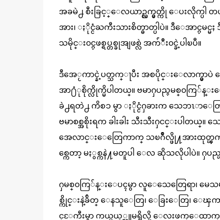
အခမဲ႕ စီးခြင့္ေလယာဥ္လက္မွတ္ကို ေပးလိုက
အား၊ ႏိုင္ငံႀကီးသားစိတ္ဓာတ္ပါပဲ။ ဒီေအာင္ႁမင္မ
သမိုင္း၀င္ႁဖစ္ရပ္တစ္ခုအျဖစ္လဲ အက်ံဳး၀င္ခဲ့ပါၿပီ။
ဒီအေႂကာင္နဲ့ပတ္သက္ႃပီး အစပိုင္းေလာက္မွာပဲ 
အာ႐ံုစိုက္လိုက္မိပါတယ္။ ဗမာႁပည္ႁမစ္၀ကြ
ခဲ႕ရတဲ႕ ကိစၥ မွာ ႏိုင္ငံႁခားက သေဘၤာေတ
ဗမာစစ္အစိုးရက ခါးခါး သီးသီးႁငင္းပါတယ္။ သေ
အေလာင္းေတြေကာက္ သၿဂိဳလ္ဖို႔အားထုတ္ၾကတ
စ္ကေတာ့ မႏွစ္ကနဲ႔မတူပါ ေလ ဆိုသလိုပါပဲ။ ႁပည္
ႁမစ္၀ကြ်န္းေပၚမွာ လူေသေတြေရာ၊ မေသ
စ္ကိုင္းနဲ့ခ်ိတ္ ေနသူေတြ၊ ေခြးေတြ၊ 
င္ႄကီးမွာ ကယ္မယ့္သူမရွိလို့ ေလးဖက္ေထာက္ ဒ