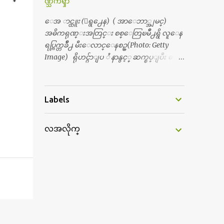
ဏ္သိကၡာ
ေယာက္၊ အစ္မ ႏွစ္ေယာက္။ အစ္ကိုေတြက
လည္း သူ႔ အေပါင္းအသင္းနဲ႔ သူဆိုေ
ေအ ာင္ထူး (ေရွ႕ေန) ( အာေဘာ္အျမင္)
တာ့ အမေတြနဲ႔ဘဲ ေပါင္းတယ္။ ျပီးေတာ့
အဓိကရုဏ္းအတြင္း စစ္ေတြၿမိဳ႕ရွိ လူေန
အေဖကလည္း ေယာက္်ားဆုိ ေယာ
ရပ္ကြက္တခ်ိဳ႕ မီးေလာင္ေနစဥ္(Photo: Getty
က္်ားေလးလုိဘဲ ေနေစခ်င္တယ္။ အေဖ့ကို
Image) ရိုဟင္ဂ်ာျပ ႆ နာနွင့္ ဆက္စပ္ျပီး ေ
ေၾကာက္လည္း ေၾကာက္ရတယ္။ ေယာ
ဒၚေအာင္ဆန္းစုၾကည္သည္ နိုဘယ္ဆုန ဲ႔ မထိုက္တ
က္်ားဘဝဆုိတာ ျမင့္ျမတ္တယ္ေပါ့။ ေယာ
န္ေၾကာင္း လူသိရွင္ၾကား စြပ္စြဲခ်က္ ေပၚထြ
က္်ားေလး စိတ္လည္း ရွိေအာင္ ဘာသာေရး
က္လာခဲ့သည္။ ဇူလိုင္လ ၂၃ ရက္္ ေန႕ တြင္ အယ္လ္ဂ်ာ
Labels
လည္း လုိက္စားေအာင္ တန္ခူးလဆုိ တစ္လ
ဇီးရား နိုင္ငံတကာ ရုပ္သံလႊင့္ဌာနမွ ရိုဟင္ဂ်ာလူထု
လံုး ကိုရင္ ဝတ္ခုိင္းတယ္။ ေက်ာင္းမွာဆုိ
မ်ား ဘ၀ပ်က္ေနၾကသည့္ ပံုမ်ား၊ စခန္းအ
ရင္ ေယာက္်ားေလးေတြက ကိုယ့္ကို ဘာ
လအလိုက္
တြင္းေနထိုင္ရာ တြင္လည္း အကူအညီမ်ား မရ
ပဲျဖစ္ျဖစ္ မၾကားတၾကား စရင္စတယ္။
ရွိ၍ စားရမဲ့ေသာက္ရမဲ့ ျဖစ္ေနပံုမ်ား၊ ဘဂၤ
အေျခာက္ ဘာညာေပါ့၊ အာ့့လုိေလးေတြ
လားေဒ႕ရွ္ နိုင္ငံဘက္သုိ႕ ေလွျဖင့္ကူးေျ
စတာေပါ့။ ကိုယ္ကလည္း ရန္မျဖစ္ခ်င္ေတာ့ ျပန္
ပးရန္ ၾကိဳးစားေသာ္လည္း အဆိုပါ နုိင္ငံရွိ
မေျပာဘူး ေရွာင...
အာဏာပိုင္မ်ားက လက္မခံပဲ ထမင္းထုပ္ တေယာ
က္ တထုပ္ ေ ပး၍ ေရထဲ သို႔ ျပန္ ေ မာင္း
ထုတ္လိုက္သျဖင့္ ေအာ္ဟစ္ငိုေၾကြးကာ ေလွေ
ပၚျပန္ တက္သြားၾကရသည့္ ပံုမ်ားကို အခ်ိန္အေ