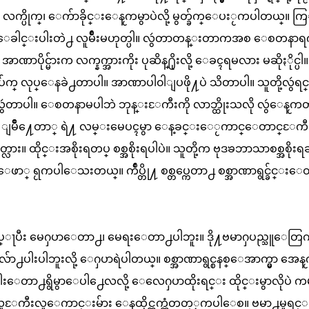
ိုပဲ လက္ပိုက္၊ ေက်ာခိုင္းေနႂကမွာပဲလို့ မွတ္ခ်က္ေပးႂကပါတယ္။ က
ေခါင္းပါးတဲ႕ လူမ်ိဳးမဟုတ္ပါ။ လွဴတာတန္းတာကအစ ေစတနာ
ာဏာပိုင္မ်ားက လက္နက္အားကိုး ပုဆိန္႐ိုးလို့ ေခၚရမလား မဆိုႏိုင္ပါ
က္ လုပ္ေနခဲ႕တာပါ။ အာဏာပါ၀ါျပဖို႔ပဲ သိတာပါ။ သူတို့လွဴရ
 လွဴတာပါ။ ေစတနာမပါဘဲ ဘုန္းႄကီးကို လာဘ္ထိုးသလို လွဴေနႂက
္တပ္ကပဲ ျမိဳ႔ေတာ္ ရဲ႔ လမ္းမေပၚမွာ ေန့ခင္းေႂကာင္ေတာင္ႄကီး
း။ ထိုင္းအစိုးရတပ္ စစ္အစိုးရပါပဲ။ သူတို့က ဗုဒၶဘာသာစစ္အစိုးရဆ
 ရႂကပါေသးတယ္။ က်ဳပ္တို႔ စစ္တပ္ကေတာ႕ စစ္အာဏာရွင္ခ်င္းေ
ထပ္ႃပီး မေႁပာေတာ႕၊ မေရးေတာ႕ပါဘူး။ ဒို႔ဗမာႁပည္သူေတ
႕ပါးပါဘူးလို့ ေႁပာရဲပါတယ္။ စစ္အာဏာရွင္စနစ္ေအာက္မွာ အေန
ါးပါးေတာ႕ရွိမွာေပါ႕ေလလို့ ေလေႁပာထိုးရင္း ထိုင္းမွာလိုပဲ
 လူႄကီးလူေကာင္းမ်ား ေနထိုင္ဆက္ဆံတတ္ႂကပါေစ။ ဗမာ႕မူရင္း