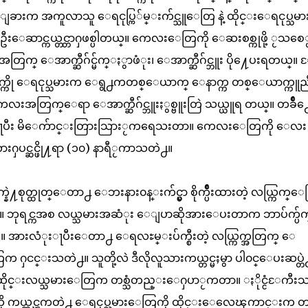
ံျခားက အကူလာသူ ေရငုပ္ကြ်မ္းက်င္သူေတြ နဲ့ ထိုင္းေရငုပ္သမ
ပီး ဦးေဆာင္ကယ္တင္တာႁဖစ္ပါတယ္။ ကေလးေတြကို ေဆးစစ္ကုဖို့ ႂသစ
 ေအာက္ဆီဂ်င္မ်က္ႏွာဖံုး၊ ေအာက္ဆီဂ်င္ဘူး ပို႔ေပးရတယ္။ ႄ
ို ေရငုပ္သမားက ေရွ႕ကတစ္ေယာက္ ေနာက္က တစ္ေယာက္ကူည
အတြက္ေရာ ေအာက္ဆီဂ်င္ဘူးႏွစ္ဗူးတြဲ သယ္ယူရ တယ္။ တခ်ိဳ႕
းႁပင္ထိႃပီး မိေက်ာင္းတြားသြားႂကရေသးတာ။ ကေလးေတြကို ေလ
ႂကားႁပင္ဆင္ဖို႔ရာ (၁၀) နာရီႂကာသတဲ႕။
စုတ္ထုတ္ေတာ႕ ေဘးနား၀န္းက်င္မွာ စိုက္ပ်ိဳးထားတဲ့ လယ္ကြက္ေ
တဲ႕။ ဘုရင္ကအစ လယ္သမားအဆံုး ေျပာဆိုအားေပးတာက ဘာပ်က္ပ်က
စတဲ့။ အားလံုးႃပီးေတာ႕ ေရလႊမ္းပ်က္စီးတဲ့ လယ္ကြက္အတြက္ ေ
င္းသတဲ႕။ သူတို့လဲ ဒီလိုလူသားကယ္တင္မႈမွာ ပါ၀င္ေပးဆပ္တ
ထိုင္းလယ္သမားေတြက တစ္သံတည္းေႁပာႂကတာ။ ႏိုင္ငံႄကီးသ
 ကယ္တင္ၾကတဲ႕ ေရငုပ္သမားေတြကို ထိုင္းေလေၾကာင္းက တစ