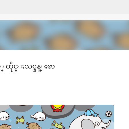
Skip to main content
 ထိုင္းသင္ခန္းစာ