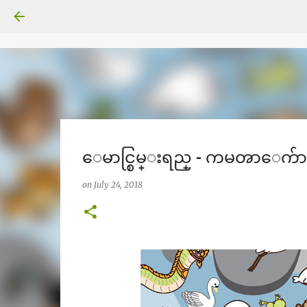
ေမာင္စြမ္းရည္ - ကမၻာေက်ာ္
on
July 24, 2018