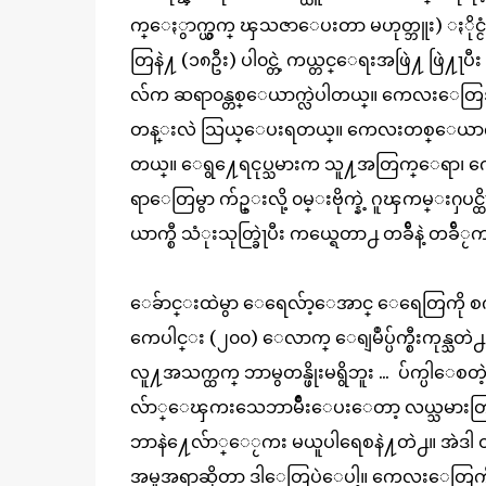
က္ေႏွာက္ယွက္ ၾသဇာေပးတာ မဟုတ္ဘူး) ႏိုင္င
တြနဲ႔ (၁၈ဦး) ပါ၀င္တဲ့ ကယ္တင္ေရးအဖြဲ႔ ဖြဲ႔ႃ
လ်က ဆရာ၀န္တစ္ေယာက္လဲပါတယ္။ ကေလးေတြအတြက္
တန္းလဲ သြယ္ေပးရတယ္။ ကေလးတစ္ေယာက္က
တယ္။ ေရွ႔ေရငုပ္သမားက သူ႔အတြက္ေရာ၊ ကေလး
ရာေတြမွာ က်ဥ္းလို့ ၀မ္းဗိုက္နဲ့ ဂူၾကမ္
ယာက္စီ သံုးသုတ္ခြဲႃပီး ကယ္ရေတာ႕ တခ်ီနဲ့ တခ်ီ
ေခ်ာင္းထဲမွာ ေရေလ်ာ့ေအာင္ ေရေတြကို စက္နဲ႔
ကေပါင္း (၂၀၀) ေလာက္ ေရျမဳပ္ပ်က္စီးကုန္သ
လူ႔အသက္ထက္ ဘာမွတန္ဖိုးမရွိဘူး ... ပ်က္ပါေ
လ်ာ္ေၾကးသေဘာမ်ိဳးေပးေတာ့ လယ္သမားတြက ႁင
ဘာနဲ႔ေလ်ာ္ေႂကး မယူပါရေစနဲ႔တဲ႕။ အဲဒါ 
အမူအရာဆိုတာ ဒါေတြပဲေပါ့။ ကေလးေတြကို