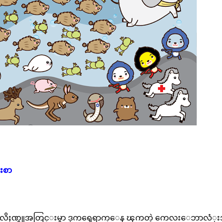
းစာ
င္ေခါင္းလိႈဏ္ဂူအတြင္းမွာ ဒုကၡေရာက္ေန ၾကတဲ့ ကေလးေဘာလံ