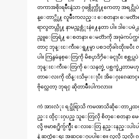
တကာအစိုးရမ်ိဳးနဲ့သာ ႁဖစ္လိုက္လို႔ကေတာ့ အရင္လ
န္ေတာ္တို႔ လူမ်ိဳးကလည္း ေစတနာ၊ ေမတၱာ
ရာလွတယ္လို႔ နာမည္တစ္လံုးနဲ႔ေနတာ ပါ။ ဒါေပမဲ႕ အ
ည္သူေတြရဲ႔ ေစတနာ၊ ေမတၱာကို အႃမဲကပ်က္ယပ်
တာင္ ဘုန္းႄကီးေရွ႔မွာ ပစၥတိုခါးထိုးၿပီး
ပါ။ ကြန္ႁမဴနစ္ေတြကို မိစၦာဒိ႒ိေခၚႃပီး စစ
ဘုန္းႄကီးေတြကို ေသနတ္နဲ့ ပစ္သက္ခဲ႕တာမဟုတ္လာ
တာေလးကို ထိန္းသိမ္းႃပီး အိေႁႏၵေဆာင္ေဖာ္
ဗိုလ္ကေတာ့ ဘုရင္ ဆိုတာမ်ိဳးပါကလား။
ကဲ အားလံုး ရပ္သိရြာသိ ကမၻာသိဆိုေတာ႕
ည္း ထိုင္းႁပည္ သူေတြလို စိတ္ေစတနာ မေလ်ာ
လို့ ဗမာစ႐ိုက္ပ်က္မ်ိဳး ေလးေတြ နည္းနည္းပ
နဲ့ ဆက္ဆံေရး အဆင္ေႁပပါေစ။ လူလို သူလို၊