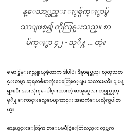
န္ေသာ္လည္း ႏွစ္မ်က္ႏွာမွ်
သာျဖစ္၍ တိုလြန္းသည္။ စာ
မ်က္ႏွာ ၄၂ - သုိ႔ ... တဲ့။
ေမာင္စြမ္းရည္ကူးယူခဲ့တာက ဒါပါပဲ။ ဒီမွာရပ္တယ္။ လူထုသတ
င္းစာမွာ ဆုရစာစီစာကုံးေတြေဖာ္ျပ သလားမသိ။ ျပန္
ရွာၿပီး အားလုံးစုေပါင္းထားတဲ့ စာအုပ္ကေလး တစ္အုပ္ထုတ္
ဖုိ႔ ေကာင္းလွေပေၾကာင္း အႀကံေပးလိုက္ရပါတ
ယ္။
စာနယ္ဇင္းေတြက စာေပၿပိဳင္ပြဲေတြလည္း လုပ္ၾက