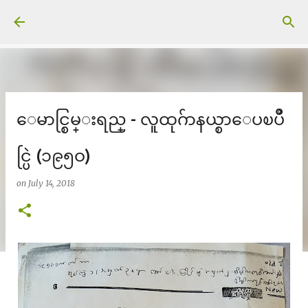
Skip to main content
ေမာင္စြမ္းရည္ - လူထုဂ်ာနယ္စာေပၿပိဳ
င္ပြဲ (၁၉၅ဝ)
on
July 14, 2018