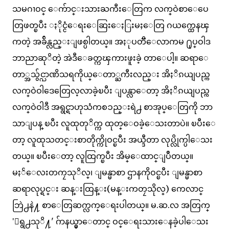
သမဂၢဝင္ ေက်ာင္းသားႀကီးေတြက လက္ဝဲစာေပေ
တြဖတ္ၿပီး ႏိုင္ငံေရးေဆြးေႏြးမႈေတြ ဂယက္ထေနၾ
ကတဲ့ အခ်ိန္လည္းျဖစ္ပါတယ္။ အႏုပတိၱေလာကမ ႐ုပ္ဝါဒ
ဘာညာဆုိတဲ့ အဲဒီေခတ္ကၾကားဖူးခဲ့ တာေပါ့။ ဆရာေ
တာ္အသွ်င္ဉာဏိသရကိုယ္ေတာ္ႀကီးလည္း အိႏိၵယျပည္က
လက္ဝဲဝါဒေတြေလ့လာခဲ့ၿပီး ျပန္လာေတာ့ အိႏိၵယျပည္က
လက္ဝဲဝါဒီ အရွင္ရာဟုသံကစၥည္းရဲ႕ စာအုပ္ေတြကို ဘာ
သာျပန္ ၿပီး လူထုတုိက္က ထုတ္ေဝခဲ့ေသးတာပဲ။ ၿပီးေ
တာ့ လူထုသတင္းစာတိုက္ကိုဝင္ၿပီး အယ္ဒီတာ လုပ္လိုက္ပါေသး
တယ္။ ၿပီးေတာ့ လူထြက္ၿပီး အိမ္ေထာင္ျပဳတယ္။
မႏၲေလးတကၠသုိလ္၊ ျမန္မာစာ ဌာနကိုဝင္ၿပီး ျမန္မာစာ
ဆရာလုပ္ရင္း ဆန္းထြန္း(မန္းကတၠသိုလ္) ကေလာင္
ဘြဲ႕နဲ႔ စာေတြဆက္လက္ေရးပါတယ္။ မ.ဆ.လ အတြက္
'ေရွ႕သုိ႔' ဂ်ာနယ္မွာေတာင္ ဝင္ေရးသားေနခဲ့ပါေသး