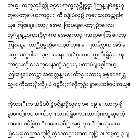
တယ္။ တကၠသုိလ္ကို ဝင္ေရာက္မလုပ္ကိုင္ခင္မွာ 'ကြန္ျမဴနစ္မဟု
တ္ေတာ့ေၾကာင္း' ကို ဝန္ခ်ပြဲလုပ္လိုက္ေသးတယ္ထင္ပါရ
ယ္။ ကြၽန္ေတာ့္ အေဖ၊ ကြၽန္ေတာ့္ဦးေလး
တုိ႔ရဲ႕စကားဝိုင္းက အေၾကာင္းအရာေတြ ေတာ့
ကြၽန္ေတာ္သိပ္မမွတ္မိေတာ့ပါဘူး။ ေျပာခ်င္တာက အဲဒီ ေ
ခတ္မွာ မက္စ္ဝါဒေလ့လာေရး လႈိင္းဂယက္ႀကီးရွိခဲ့ေၾ
ကာင္းကို ေခတ္ေနာက္ခံ ခင္းျပတာပဲျဖစ္ပါတယ္။
ကြၽန္ေတာ္သာ အထက္တန္းေက်ာင္းသားျဖစ္ေနရင္လ
ည္း ကိုသာႏိုးလို႔ပဲ ဝင္ၿပီးႏႊဲလိုက္ဦး မွာေသခ်ာပါတယ္။
ကိုသာႏိုးက အဲဒီၿပိဳင္ပြဲဝင္ခ်ိန္မွာရွိလွရင္ ၁၈-၁၉ ေလာက္ပဲ ရွိ
မွာေပါ့။ ၁ဝ ေက်ာင္းသားပဲရွိေသးတာကိုး။ သူဆုရတဲ့
စာေပ ၿပိဳင္ပြဲက ''စာေပၿပိဳင္ပြဲ အမွတ္ ၁ ''တဲ့။ ဆုေပး
ပြဲေၾကညာခ်က္ပါရွိ တဲ့သတင္းစာက အုပ္တြဲ ၁၊ အမွတ္ ၃ ျ