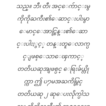
သည္။ ဘီ၊ တီ၊ အင္ေက်ာင္းမွ
ကိုကိုႀကီး၏ေဆာင္းပါးမွာ
ေမာင္ေအာင္ထြန္း၏ေဆာ
င္းပါးႏွင့္ တန္းတူေလာက္ပ
င္ျဖစ္ေသာေၾကာင့္
တတိယဆုအျဖစ္ပင္ ေရြးခ်ယ္လို
က္ကာ ဤ ပ႒မအႀကိမ္တြင္
တတိယဆု ၂ ဆုေပးလိုက္ပါသ