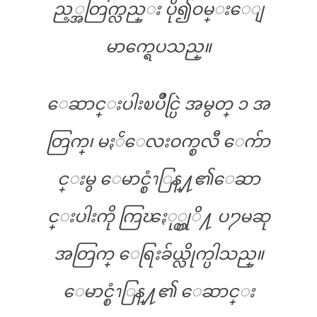
ည့္အတြက္လည္း ပို၍ဝမ္းေျ
မာက္ရေပသည္။
ေဆာင္းပါးၿပိဳင္ပြဲ အမွတ္ ၁ အ
တြက္၊ မႏၲေလးဝက္စလီ ေက်ာ
င္းမွ ေမာင္စံၫြန္႔၏ေဆာ
င္းပါးကို ကြၽႏု္ပ္တုိ႔ ပ႒မဆု
အတြက္ ေရြးခ်ယ္လိုက္ပါသည္။
ေမာင္စံၫြန္႔၏ ေဆာင္း