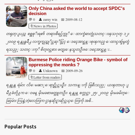
Only China asked the world to accept SPDC's
decision
💬 0
👤 zarny win
📅 2009-08-12
🔖News in Photos
တရုတ္ျပည္က စစ္အစုိးရ၏ တရားစီရင္ခ်က္ကုိ ေထာက္ခံဓာတ္ပုံသတင္းၾသဂုတ္ ၁၂၊
၂ဝဝ၉ ရန္ကုန္ၿမိဳ႕ လက္ဖက္ရည္ဆုိင္တဆုိင္တြင္ ေဒၚေအာင္ဆန္းစုၾကည္ ေထာင္ဒဏ္ခ်မွတ္ခံ
ရသည့္ သတင္းကုိ စိတ္၀င္တစား ဖတ္ရႈေနသူတဦး။ေဒၚေအာင္ဆန္း...
Burmese Police riding Orange Bike - symbol of
oppressing the monks ?
💬 0
👤 Unknown
📅 2009-09-26
🔖Letter from readers
ရန္ကုန္က ရဲမ်ား လိေမၼာ္ေရာင္ဆိုင္ကယ္စီး၊ သကၤန္းကို ခြစီးသည့္ ယၾတာဟု ျ
မိဳ႔ခံတို႔က ေ၀ဖန္ မိုးမခစာဖတ္သူတဦး၊ ရန္ကုန္ စက္တင္ဘာ ၂၅၊ ၂၀၀၉ မိုးမခမိတ္ေ
ဆြမ်ား လြန္ခဲ့တဲ့လေတြက ဌာနဆိုင္ရာဆိုင္ကယ္ေတြကို အစိ...
Popular Posts