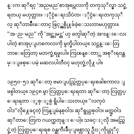
န္းက ဆုိရင္ 'အညမည'စာအုပ္ကေလးကို တကၠသုိလ္မွာ သင္ခဲ့
ရတယ္ မဟုတ္လား။ ႏိုင္ငံေရးသိပံၸ၊ ႏိုင္ငံေရးတကၠသုိ
လ္ ဆုိတာမ်ဳိးေတာင္ ဖြင့္လွစ္ပို႔ခ်ခဲ့ေသးတာမဟုတ္လား။
''အ-ည-မည'' ကို 'အင္ညျမင္ည' ဟု ဖတ္ပါဆုိတဲ့ အၫႊန္းေလး
ပါတဲ့ စာအုပ္ျပာကေလးကို မွတ္မိပါတယ္။ သင္တန္းေတြ
ဘာေတြေတာ့ မတက္ခဲ့ရဖူးပါ။ ကြၽန္ေတာ္က အစုိးရဝန္ထ
မ္းျဖစ္ေပမဲ့ မဆလပါတီဝင္ မဟုတ္ခဲ့လို႔ ပါ။
၁၉၅ဝ-၅၁ ဆုိေတာ့ ဗမာျပည္လြတ္လပ္ေရးစခါစကာလ ျ
ဖစ္ပါတယ္။ ၁၉၄၈ မွာ လြတ္လပ္ေရးရတာ ဆုိေတာ့ လြတ္လပ္
ေရးရတာ ႏွစ္ႏွစ္ပဲ ရွိပါေသးတယ္။ ''လက္ဝဲ
ဝါဒ''လို႔ေခၚတဲ့ ကြန္ျမဴနစ္ဝါဒ၊ ဆုိရွယ္လစ္ဝါဒ၊ မတ္က္စ္ဝါဒ
ဆုိတာေတြက ဂယက္ထတုန္း ေပါ့။ သခင္ႏုလို အမည္တြ
င္ခဲ့တဲ့ လြတ္လပ္ေရးရစ ဝန္ႀကီးခ်ဳပ္ျဖစ္လာသူ ဦးႏုကိုယ္တုိင္