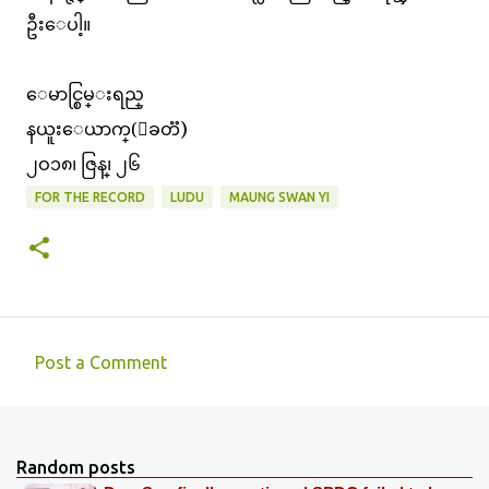
ဦးေပါ့။
ေမာင္စြမ္းရည္
နယူးေယာက္(ေခတၱ)
၂ဝ၁၈၊ ဇြန္၊ ၂၆
FOR THE RECORD
LUDU
MAUNG SWAN YI
Post a Comment
C
o
m
Random posts
m