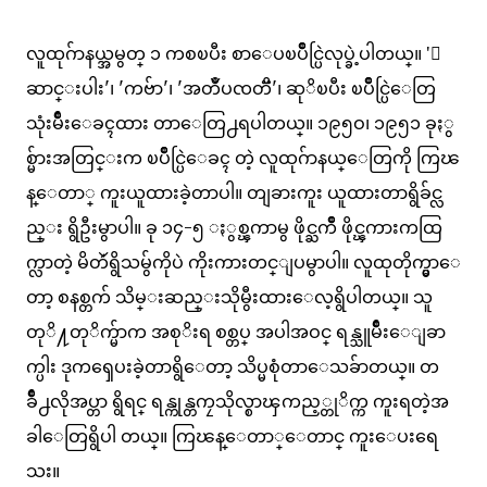
လူထုဂ်ာနယ္အမွတ္ ၁ ကစၿပီး စာေပၿပိဳင္ပြဲလုပ္ခဲ့ပါတယ္။ 'ေ
ဆာင္းပါး'၊ 'ကဗ်ာ'၊ 'အတၴဳပၸတိၱ'၊ ဆုိၿပီး ၿပိဳင္ပြဲေတြ
သုံးမ်ဳိးေခၚထား တာေတြ႕ရပါတယ္။ ၁၉၅ဝ၊ ၁၉၅၁ ခုႏွ
စ္မ်ားအတြင္းက ၿပိဳင္ပြဲေခၚ တဲ့ လူထုဂ်ာနယ္ေတြကို ကြၽ
န္ေတာ္ ကူးယူထားခဲ့တာပါ။ တျခားကူး ယူထားတာရွိခ်င္လ
ည္း ရွိဦးမွာပါ။ ခု ၁၄-၅ ႏွစ္ၾကာမွ ဖိုင္ႀကိဳ ဖိုင္ၾကားကထြ
က္လာတဲ့ မိတၴဴရွိသမွ်ကိုပဲ ကိုးကားတင္ျပမွာပါ။ လူထုတိုက္မွာေ
တာ့ စနစ္တက် သိမ္းဆည္းသိုမွီးထားေလ့ရွိပါတယ္။ သူ
တုိ႔တုိက္မ်ာက အစုိးရ စစ္တပ္ အပါအဝင္ ရန္သူမ်ဳိးေျခာ
က္ပါး ဒုကၡေပးခဲ့တာရွိေတာ့ သိပ္မစုံတာေသခ်ာတယ္။ တ
ခ်ဳိ႕လိုအပ္တာ ရွိရင္ ရန္ကုန္တကၠသိုလ္စာၾကည့္တုိက္က ကူးရတဲ့အ
ခါေတြရွိပါ တယ္။ ကြၽန္ေတာ္ေတာင္ ကူးေပးရေ
သး။