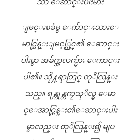
သာ ေဆာင္းပါးမ်ား
ျမင္းၿခံမွ ေက်ာင္းသားေ
မာင္ထြန္းျမင့္လြင္၏ ေဆာင္း
ပါးမွာ အခ်က္အလက္မ်ား ေကာင္း
ပါ၏။ သို႔ရာတြင္ တုိလြန္း
သည္။ ရန္ကုန္တကၠသုိလ္မွ ေမာ
င္ေအာင္ထြန္း၏ေဆာင္းပါး
မွာလည္း တုိလြန္း၍ မျပ