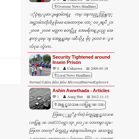
🔖Overseas News Headlines
ႏိုင္ငံရပ္ျခားျမန္မာမ်ားရဲ႔ ကမ္းၾကည့္ငွက္ကြန္ယက္္
အင္အားမ်ားတိုးခ်ဲ႔မိုးမခ အေထာက္ေတာ္ ၀၀၂ဧျပီ ၂၁၊
၂၀၀၈ ၂၀၀၈ မတ္လက စတင္လို႔ အေမရိကန္ျပည္ အေ
နာက္ျခမ္းမွ အေရွ႔ျခမ္းဆီသို႔ မိုင္ ၃၀၀၀ ေျခ
လ်င္ေလွ်ာက...
Security Tightened around
Insein Prison
💬 0
👤 Unknown
📅 2009-05-18
🔖Local News Headlines
Normal 0 false false false MicrosoftInternetExplorer4
Ashin Awwthada - Articles
💬 1
👤 Aung Htet
📅 2012-11-13
🔖အရွင္ၾသသဓ (ဟပ္မြန္းေဘး)
ကြၽႏ္ုပ္တုိ႔က်တဲ့ မ်က္ရည္အရွင္ၾသသဓ
(ဟပ္မြန္းေဘး)ႏုိ၀င္ဘာ ၁၃၊ ၂၀၁၂ ေလာကမွာ လူေ
တြဟာ ဘဝကုိ မ်က္ရည္နဲ႕ စခဲ့ၾကပါတယ္။ အသက္ရွင္သ
န္ လႈပ္ရွားေနစဥ္မွာလည္း မ်က္ရည္ေတြနဲ႕ ေနၾကရ