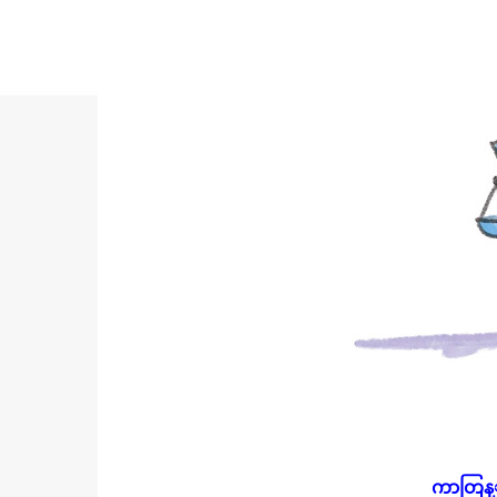
ကာတြန္