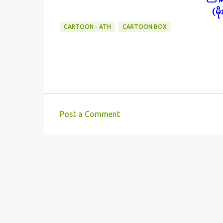
(မ
CARTOON - ATH
CARTOON BOX
Post a Comment
C
o
m
m
e
n
t