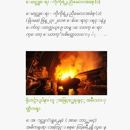
ေမာင္လူေရး - ကိုကိုရဲ႕ ညီမေလးအခ်စ္ (၁)
န္း ၇၀ ေလာက္ ကုန္သြားပါတယ္။ သူငယ္ခ်င္းျ
ဖစ္သူကို လာေတြ႔ရင္း ဟိုတယ္လို သန္႔ရွင္း
ေမာင္လူေရး - ကိုကိုရဲ႕ ညီမေလးအခ်စ္ (၁)
သပ္ရပ္တဲ့ ဝိတိုရိယေဆးရံုမွာ စီတီစကင္ နဲ႔ အမ္အာ
(မိုုးမခ) ဇြန္ ၂၃၊ ၂၀၁၈ ေစ်းေရာင္းရင္းနဲ႔
အိုင္1 စက္ခန္းကိုေတြ႔လို႔ေမးၾကည့္ေ
ေက်ာင္းတက္တယ္။ ၉ တန္းေလာက္ ေရာ
တာ့ တခါစမ္းရင္ က်ပ္တသိန္းေက်ာ္ က်သင့္တ
က္ေတာ့ ေယာက္်ားစိတ္ကေလးကေန မိန္းမစိ
ယ္သိရပါတယ္။ တခါတေလ ကိုယ္လက္ေျခ၊
တ္ေလး ေပါက္လာတယ္။ အေဖတို႔က လက္ဖက္ရ
ဦးေႏွာက္ေတြ အေသးစိတ္ၾကည့္လိုရင္ ဒီစက္ၾ
ည္နဲ႔ ထပ္တရာေရာင္းတယ္။ အဲဒါ ဝိုင္းကူ
ကီးေတြနဲ႔ စမ္းသပ္ရပါတယ္။ ခႏၱာကိုယ္အစိတ္ပို
တာေပါ့။ မိန္းကေလး အေပါင္းအသင္းလ
င္း ကလီစာေတြကိုၾကည့္ရႈတဲ့ အာလထ
ည္း မ်ားတယ္။ ငယ္ငယ္တုန္းကေတာ့ အမေတြနဲ႔
ရာေဆာင္း2 စက္ေတြကေတာ့ ေစ်းသိပ္မႀ
ေနတာဆုိေတာ့ သနပ္ခါးေလးေတြ လိမ္း
ကီးလို႔ ျမန္မာျပည္ေဆးရံုတိုင္းရွိပါတယ္။
တယ္။ ပန္းပန္တယ္။ မိန္းကေလး အဝတ္အစားေ
တစ္ခါစမ္းရင္ က်ပ္တစ္ေသာင္းေလာက္ က်သ
တြကိုလည္း ခုိးဝတ္တယ္။ မိန္းမစိတ္ရွိေတာ့
င့္ပါတယ္။ စာေရးသူ လြန္ခဲ့တဲ့ (၂)...
ရွိေပမယ့္ ကိုယ့္ကိုယ္ကို မိန္းမစိတ္ေပါက္မွန္း
သိတာက ၉ တန္း၊ ၁၀ တန္းေလာက္ကမွ။ ညီအ
ရိုဟင္ဂ်ာျပႆနာ၊ လူ ့အခြင့္အေရးနွင့္ အမ်ိဳးသား ဂု
စ္ကို ေမာင္နွမ အားလံုး ၆ ေယာက္ရွိတယ္။ အစ္ကို ၃
ဏ္သိကၡာ
ေယာက္၊ အစ္မ ႏွစ္ေယာက္။ အစ္ကိုေတြက
လည္း သူ႔ အေပါင္းအသင္းနဲ႔ သူဆိုေ
ေအ ာင္ထူး (ေရွ႕ေန) ( အာေဘာ္အျမင္)
တာ့ အမေတြနဲ႔ဘဲ ေပါင္းတယ္။ ျပီးေတာ့
အဓိကရုဏ္းအတြင္း စစ္ေတြၿမိဳ႕ရွိ လူေန