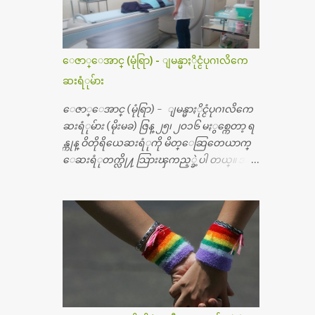
ေဇာ္ေအာင္ (မုံရြာ) - ျမန္မာႏိုင္ငံပုဂၢလိကေ
ဆးရံုမ်ား
ေဇာ္ေအာင္ (မုံရြာ) - ျမန္မာႏိုင္ငံပုဂၢလိကေ
ဆးရံုမ်ား (မိုးမခ) ဇြန္ ၂၅၊ ၂၀၁၆ မႏွစ္ကေတာ့ ရ
န္ကုန္ ဝိတိုရိယေဆးရံုကို မိတ္ေဆြတေယာက္
ေဆးရံုတက္လို႔ သြားၾကည့္ခဲ့ပါ တယ္။ အရ
က္ေသာက္ျခင္းဒဏ္ေၾကာင့္ အသက္
၅၀ အရြယ္မွာ ေပါင္ညႇပ္ရိုးတြင္း ခ်င္ဆီေတြ ကုန္ခ
မ္းသြားလို႔ အရိုးအစားထိုးကုသျခင္း လုပ္ပါ
တယ္။ အရိုးအထူးကု ဆရာဝန္က ဝိတိုရိယေဟာ္တ
ယ္လိုအခန္းမွာ တရက္ က်ပ္ ၃ ေသာင္းနဲ႔ေနေ
စၿပီး၊ အာရွေတာ္ဝင္ခြဲစိတ္ခန္းကို ငွားရမ္းခြဲစိ
တ္ အရိုးအစားထိုးကုပါတယ္။ ေဆးစစ္၊ေဆး
ဝယ္၊ ခြဲစိတ္ကု၊ အရိုးအစားထိုးပစၥည္း စတဲ့စရိ
တ္ေတြနဲ႔ေဆးရံုမွာ ၂ ပတ္ေနထိုင္စရိတ္ သိ