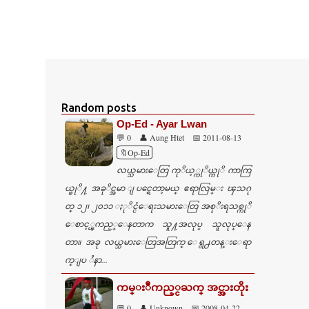
Random posts
Op-Ed - Ayar Lwan
💬 0
👤 Aung Htet
📅 2011-08-13
🔖Op-Ed
လယ္သမားေတြ ကုိယ့္ကုိယ္ကုိ ကာကြ
ယ္ဖုိ႔ အခုိင္အမာ ျပင္ရေတာ့မယ္ ဧရာလြမ္း ၾသဂု
တ္ ၁၂၊ ၂၀၁၁ ႏုိင္ငံေရးသမားေတြ အစုိးရသစ္ကုိ
ေစာင့္ၾကည့္ေနတာက သူ႔အလုပ္ သူလုပ္ေန
တာ။ အခု လယ္သမားေတြအတြက္ ေရွ႕တန္းေရာ
က္ျပ ႆနာ...
ကမ္းဳကည့္ငႀက္ အင္အားတိုး
💬 0
👤 Unknown
📅 2008-04-22