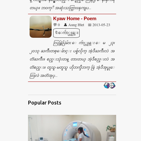
တယ္။ ဘဝကုိ အဆုံးသတ္သြားၾကျပ...
Kyaw Home - Poem
💬 0
👤 Aung Htet
📅 2013-05-23
🔖ေက်ာ္ဟုုန္း
လြန္ဆြဲပြဲမ်ား ေက်ာ္ဟုုန္း ေမ ၂၃၊
၂၀၁၃ ႀကိဳးတစ္ေခ်ာင္း ပစ္ခ်လိုက္ အဲ့ဒီႀကိဳးလဲ အ
တၱႀကိဳး။ စည္းသုံးတန္ တားတယ္ အဲ့ဒီစည္းလဲ အ
တၱစည္း။ တူသူ-မတူသူ ဟိုဘက္ဒီဘက္ ခြဲ အဲ့ဒီအုပ္စုေ
တြလဲ အတၱအုပ္...
Popular Posts