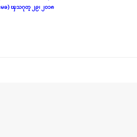
ိုးမခ) ၾသဂုတ္ ၂၉၊ ၂၀၁၈