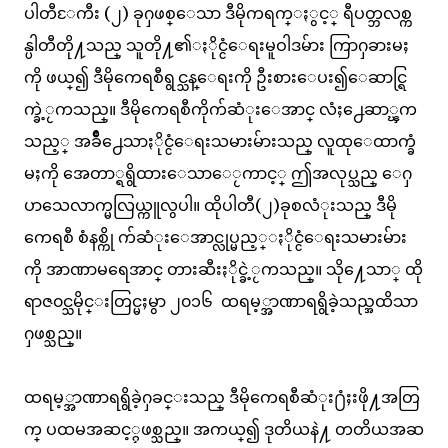
ပါတီႄကီး (၂) ခုႁဖစ္ေသာ ဒီမိုကရက္ႏွင့္ ရီပတ္ဘလစ္က
န္ပါတီတို႔သည္ သူတို႔၏ႏိုင္ငံေရးမူဝါဒမ်ား ကြာႁခားမႈ
ကို ဖယ္၍ ဒီမိုကေရစီရွင္သန္ေရးကို ဦးစားေပး၍ေဆာင္ရြ
က္ခဲ့ႂကသည္။ ဒီမိုကေရစီကိုက်ဆံုးေအာင္ လံႈ႕ေဆာ္ၾက
သည့္ အခ်ိဳ႕ေသာႏိုင္ငံေရးသမားမ်ားသည္ လူထုေထာက္ခံ
မႈကို အေတာ္ရရွိထားေသာေႂကာင့္ ဤအလုပ္သည္ ေႁ
ပာသေလာက္မလြယ္ကူလွပါ။ ထိုပါတီ(၂)ခုစလံုးသည္ ဒီမို
ကေရစီ စံနစ္ကို က်ဆံုးေအာင္လုပ္မည့္ႏိုင္ငံေရးသမားမ်ား
ကို အာဏာမရေအာင္ တားဆီးႏိုင္ခဲ့ႂကသည္။ သို႔ေသာ္ ထို
ရာဇ၀င္သမိုင္းတြင္မႈမွာ ၂၀၁၆ ထရမ့္အာဏာရရွိခဲ့သည္အထိသာ
ႁဖစ္သည္။
ထရမ့္အာဏာရရွိခဲ့ႁခင္းသည္ ဒီမိုကေရစီဆံုး႐ံႈးဖို႔အတြ
က္ ပထမအဆင့္ႁဖစ္သည္။ အကယ္၍ ဒုတိယနဲ႔ တတိယအဆ