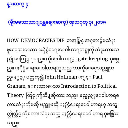
န္းဆက္ ၄
(မိုးမခဘာသာျပန္အခန္းဆက္) ၾသဂုတ္ ၃၊ ၂၀၁၈
HOW DEMOCRACIES DIE စာအုပ္တြင္ အႁခား၌မသံုး
ဖူးေသးေသာ ႏိုင္ငံေရးေဝါဟာရတစ္ခုကို သံုးထားသ
ည္ကို ေတြ႕ရသည္။ ထိုေဝါဟာရမွာ gate keeping ႁဖစ္သ
ည္။ ႏိုင္ငံေရးေဝါဟာရဟူသည္ ဘာကိုေခၚသည္ဟူသ
ည္ႏွင့္ ပတ္သက္၍ John Hoffman ႏွင့္ Paul
Graham ေရးသားေသာ Introduction to Political
Theory တြင္ ဤသို႔ဆိုထား သည္။ မည္သည့္ေဝါဟာရစ
ကားလံုးကိုမဆို မည္သူမဆို ႏိုင္ငံေရးေဝါဟာရဟု သတ္မွ
တ္လိုက္လွ်င္ ထိုစကားလံုး သည္ ႏိုင္ငံေရးေဝါဟာရ ႁဖစ္သြား
သည္။