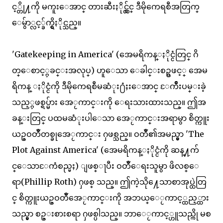
င့္တို႔ကို မကူးေအာင္ တားဆီးႏိုင္လွ်င္ ဒီမိုကေရစီအတြက္
ေမွ်ာ္လင့္ခ်က္ရွိႏိုင္သည္။
'Gatekeeping in America' (အေမရိကန္ႏိုင္ငံတြင္ ဂိ
တ္ေစာင့္ႁခင္းအလုပ္) ဟူေသာ ေခါင္းစဥ္ႁဖင့္ အေမ
ရိကန္ ႏိုင္ငံကို ဒီမိုကေရစီမဆံုး႐ံႈးေအာင္ ႄကိဳးပမ္းခဲ့
သည့္ႁဖစ္ရပ္မ်ား အေႂကာင္းကို ေရးသားထားသည္။ ဤအ
ခန္းတြင္ ပထမဆံုးပါေသာ အေႂကာင္းအရာမွာ စိတ္ကူး
ယဥ္ဝတၴဳတစ္ခုအေႂကာင္း ႁဖစ္သည္။ ဝတၴဳ၏အမည္မွာ 'The
Plot Against America' (အေမရိကန္ႏိုင္ငံကို ဆန္႔က်
င္ေသာႄကံစည္မႈ) ျဖစ္ႃပီး ဝတၴဳေရးသူမွာ ဖိလစ္ေ
ရာ(Phillip Roth) ႁဖစ္ သည္။ ဤကဲ့သို႔ေသာစာအုပ္ထဲတြ
င္ စိတ္ကူးယဥ္ဝတၴဳအေႂကာင္းကို အဘယ္ေႂကာင့္ထည့္ထား
သည္မွာ စဥ္းစားစရာ ႁဖစ္ပါသည္။ ဘာေႂကာင့္ဟူသည္ကို မစ