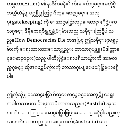
ဟစ္တလာ(Hitler) ၏ နာဇီဂ်ာမနီ၏ က်ဴးေက်ာ္ႁခင္းမတိုင္မီ
ဘယ္လ္ဂ်ီယံနဲ႔ ဖင္လန္တို႔တြင္ ဂိတ္ေစာင့္ႁခင္း အလု
ပ္(gatekeeping) ကို ေအာင္ႁမင္စြာလုပ္ေဆာင္ႏိုင္ခဲ့ႂက
သႁဖင့္ ဒီမိုကေရစီရွင္သန္ခဲ့ပံုမ်ားသည္ သမိုင္းတြင္ရွိပါသ
ည္။ How Democracies Die စာအုပ္တြင္ ဤသမိုင္းႁဖစ္ရပ္
မ်ားကို ေရးသားထားေသာ္လည္း ဘာသာႁပန္သူ (ေဒါက္တာခ
င္ေမာင္ဝင္း)သည္ ပါတီႏိုင္ငံေရးပရိယာယ္မ်ားကို နားမလ
ည္သႁဖင့္ ထိုအႁဖစ္အပ်က္မ်ားကို ဘာသာႁပန္ ေပးႏိုင္စြမ္းမရွိ
ပါ။
ဤကဲ့သို႔ ေအာင္ႁမင္စြာ ဂိတ္ေစာင့္ႁခင္းအလုပ္ကို ေရွး
အခါကသာမက မ်ားမႂကာမီကာကလည္း(Austria) ၾသ
စႄတီး ယား တြင္ ေအာင္ႁမင္စြာစြမ္းေဆာင္ႏိုင္ပါသည္။ ႂ
သစႄတီးယားသည္ ႂသစေႂတးလ်(Australia) မဟု