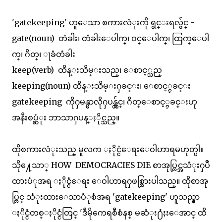
'gatekeeping' ဟူေသာ စကားလံုးကို ရွင္းရလွ်င္ -
gate(noun) တံခါး၊ တံခါးေပါက္၊ ဝင္ေပါက္၊ ထြက္ေပါ
က္၊ ဂိတ္၊ ႃခံတံခါး
keep(verb) ထိန္းသိမ္းသည္၊ ေစာင့္သည္
keeping(noun) ထိန္းသိမ္းႁခင္း၊ ေစာင့္ႁခင္း
gatekeeping ကိုႁမန္မာလိုႁပန္လွ်င္၊ ဂိတ္ေစာင့္ႁခင္းဟု
အနီးစပ္ဆံုး ဘာသာႁပန္ႏိုင္သည္။
ထိုစကားလံုးသည္ မူလက ႏိုင္ငံေရးေဝါဟာရမဟုတ္ပါ။
သို႔ေသာ္ HOW DEMOCRACIES DIE စာအုပ္တြင္အသံုးႁပဳ
ထားပံုအရ ႏိုင္ငံေရး ေဝါဟာရႁဖစ္သြားပါသည္။ ထိုစာအု
ပ္တြင္ သံုးထားေသာပံုစံအရ 'gatekeeping' ဟူသည္မွာ
ႏိုင္ငံတစ္ႏိုင္ငံတြင္ 'ဒီမိုကေရစီစံနစ္ မဆံုး႐ံႈးေအာင္ ထိ