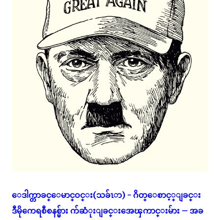
ေဒါက္တာခင္ေမာင္ဝင္း(သခ်ၤာ) - ဂိတ္ေစာင့္ျခင္း
ဒီမိုကေရစီစနစ္မ်ား က်ဆံုးျခင္းအေၾကာင္းမ်ား – အခ