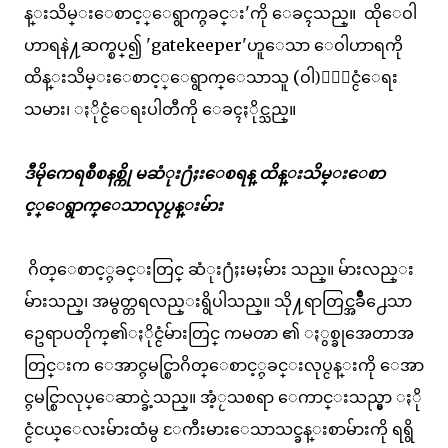
န္းသိမ္းေစာင့္ေရွာက္ႁခင္း'ကို ေခၚသည္။ ထိုေဝါ
ဟာရနဲ႔ဆက္စပ္၍ 'gatekeeper'ဟူေသာ ေဝါဟာရကို
ထိန္းသိမ္းေစာင့္ေရွာက္ေသာသူ (ဝါ)ႏိုင္ငံေရး
သမား၊ ႏိုင္ငံေရးပါတီကို ေခၚႏိုင္သည္။
ဒီမိုကေရစီစနစ္ကို မဆံုး႐ံႈးေစရန္ ထိန္းသိမ္းေစာ
င့္ေရွာက္ေသာလုပ္ငန္းမ်ား
ဂိတ္ေစာင့္ႁခင္းတြင္ ဆံုး႐ံႈးမႈမ်ား သည္။ မ်ားလည္း
မ်ားသည္၊ အမွတ္တရလည္းရွိပါသည္။ သို႔ရာတြင္အခ်ိဳ႕ေသာ
ဥေရာပတိုက္၏ႏိုင္ငံမ်ားတြင္ ကမၻာ ၏ ႏွစ္ခုအေတာအ
တြင္းက ေအာင္ႁမင္စြာဂိတ္ေစာင့္ႁခင္းလုပ္ငန္းကို ေအာ
င္ႁမင္စြာလုပ္ေဆာင္ခဲ့သည္။ အံ့ႂသစရာ ေကာင္းသည္မွာ ႏို
င္ငံငယ္ေလးမ်ားထံမွ ႄကီးမားေသာသင္ခန္းစာမ်ားကို ရရွိ