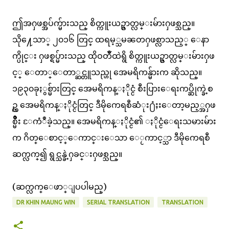
ဤအႁဖစ္အပ်က္မ်ားသည္ စိတ္ကူးယဥ္ဇာတ္လမ္းမ်ားႁဖစ္သည္။
သို႔ေသာ္ ၂၀၁၆ တြင္ ထရမ့္သမၼတႁဖစ္လာသည့္ ေနာ
က္ပိုင္း ႁဖစ္ရပ္မ်ားသည္ ထိုဝတၴဳထဲရွိ စိတ္ကူးယဥ္ဇာတ္လမ္းမ်ားႁဖ
င့္ ေတာ္ေတာ္ဆင္တူသည္ဟု အေမရိကန္မ်ားက ဆိုသည္။
၁၉၃၀ခုႏွစ္မ်ားတြင္ အေမရိကန္ႏိုင္ငံ စီးပြားေရးကပ္ဆိုက္ခဲ့စ
ဥ္က အေမရိကန္ႏိုင္ငံတြင္ ဒီမိုကေရစီဆံုး႐ံႈးေတာ့မည့္အႁဖ
စ္မ်ိဳး ႄကံဳခဲ့သည္။ အေမရိကန္ႏိုင္ငံ၏ ႏိုင္ငံေရးသမားမ်ား
က ဂိတ္ေစာင့္ေကာင္းေသာ ေႂကာင့္သာ ဒီမိုကေရစီ
ဆက္လက္၍ ရွင္သန္ခဲ့ႁခင္းႁဖစ္သည္။
(ဆက္လက္ေဖာ္ျပပါမည္)
DR KHIN MAUNG WIN
SERIAL TRANSLATION
TRANSLATION