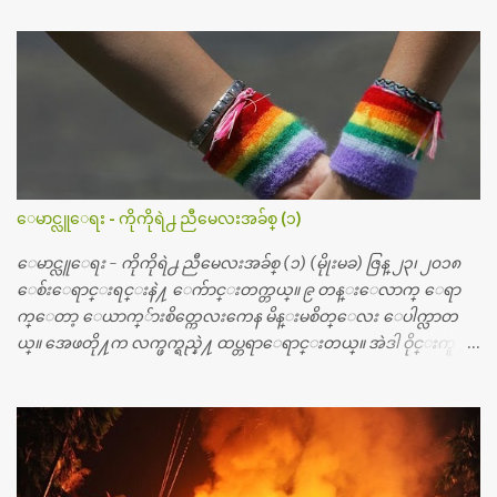
ဆရာဝန္က ဝိတိုရိယေဟာ္တယ္လိုအခန္းမွာ တရက္ က်ပ္ ၃ ေသာင္းနဲ႔ေနေ
စၿပီး၊ အာရွေတာ္ဝင္ခြဲစိတ္ခန္းကို ငွားရမ္းခြဲစိတ္ အရိုးအစားထိုးကုပါတ
ယ္။ ေဆးစစ္၊ေဆးဝယ္၊ ခြဲစိတ္ကု၊ အရိုးအစားထိုးပစၥည္း စတဲ့စရိ
တ္ေတြနဲ႔ေဆးရံုမွာ ၂ ပတ္ေနထိုင္စရိတ္ သိန္း ၇၀ ေလာက္ ကုန္သြား
ပါတယ္။ သူငယ္ခ်င္းျဖစ္သူကို လာေတြ႔ရင္း ဟိုတယ္လို သန္႔ရွင္းသ
ပ္ရပ္တဲ့ ဝိတိုရိယေဆးရံုမွာ စီတီစကင္ နဲ႔ အမ္အာအိုင္1 စက္ခန္းကိုေ
တြ႔လို႔ေမးၾကည့္ေတာ့ တခါစမ္းရင္ က်ပ္တသိန္းေက်ာ္ က်သင့္
တယ္သိရပါတယ္။ တခါတေလ ကိုယ္လက္ေျခ၊ ဦးေႏွာက္ေတြ အေသး
ေမာင္လူေရး - ကိုကိုရဲ႕ ညီမေလးအခ်စ္ (၁)
စိတ္ၾကည့္လိုရင္ ဒီစက္ၾကီးေတြနဲ႔ စမ္းသပ္ရပါတယ္။ ခႏၱာကိုယ္အစိတ္ပို
င္း ကလီစာေတြကိုၾကည့္ရႈတဲ့ အာလထရာေဆာင္း2 စက္ေတြ
ေမာင္လူေရး - ကိုကိုရဲ႕ ညီမေလးအခ်စ္ (၁) (မိုုးမခ) ဇြန္ ၂၃၊ ၂၀၁၈
ကေတာ့ ေစ်းသိပ္မႀကီးလို႔ ျမန္မာျပည္ေဆးရံုတိုင္းရွိပါတယ္။
ေစ်းေရာင္းရင္းနဲ႔ ေက်ာင္းတက္တယ္။ ၉ တန္းေလာက္ ေရာ
တစ္ခါစမ္းရင္ က်ပ္တစ္ေသာင္းေလာက္ က်သင့္ပါတယ္။ စာေရးသူ လြ
က္ေတာ့ ေယာက္်ားစိတ္ကေလးကေန မိန္းမစိတ္ေလး ေပါက္လာတ
န္ခဲ့တဲ့ (၂)...
ယ္။ အေဖတို႔က လက္ဖက္ရည္နဲ႔ ထပ္တရာေရာင္းတယ္။ အဲဒါ ဝိုင္းကူ
တာေပါ့။ မိန္းကေလး အေပါင္းအသင္းလည္း မ်ားတယ္။ ငယ္ငယ္တု
န္းကေတာ့ အမေတြနဲ႔ ေနတာဆုိေတာ့ သနပ္ခါးေလးေတြ လိမ္း
တယ္။ ပန္းပန္တယ္။ မိန္းကေလး အဝတ္အစားေတြကိုလည္း ခုိးဝတ္တ
ယ္။ မိန္းမစိတ္ရွိေတာ့ ရွိေပမယ့္ ကိုယ့္ကိုယ္ကို မိန္းမစိတ္ေပါက္မွန္း
သိတာက ၉ တန္း၊ ၁၀ တန္းေလာက္ကမွ။ ညီအစ္ကို ေမာင္နွမ အားလံုး ၆