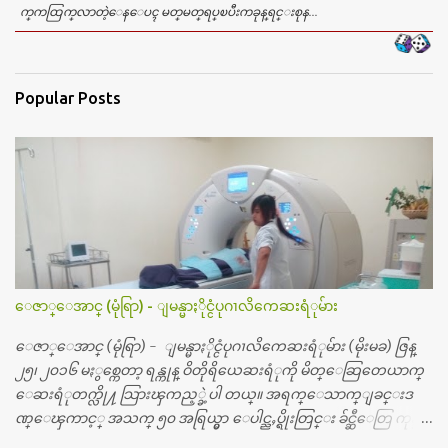
က္​ကထြက္​လာတဲ့​ေန​ေပၚ မတ္​မတ္​ရပ္​ၿပီးကခုန္​ရင္​းစုန...
Popular Posts
ေဇာ္ေအာင္ (မုံရြာ) - ျမန္မာႏိုင္ငံပုဂၢလိကေဆးရံုမ်ား
ေဇာ္ေအာင္ (မုံရြာ) - ျမန္မာႏိုင္ငံပုဂၢလိကေဆးရံုမ်ား (မိုးမခ) ဇြန္
၂၅၊ ၂၀၁၆ မႏွစ္ကေတာ့ ရန္ကုန္ ဝိတိုရိယေဆးရံုကို မိတ္ေဆြတေယာက္
ေဆးရံုတက္လို႔ သြားၾကည့္ခဲ့ပါ တယ္။ အရက္ေသာက္ျခင္းဒ
ဏ္ေၾကာင့္ အသက္ ၅၀ အရြယ္မွာ ေပါင္ညႇပ္ရိုးတြင္း ခ်င္ဆီေတြ ကုန္ခ
မ္းသြားလို႔ အရိုးအစားထိုးကုသျခင္း လုပ္ပါတယ္။ အရိုးအထူးကု