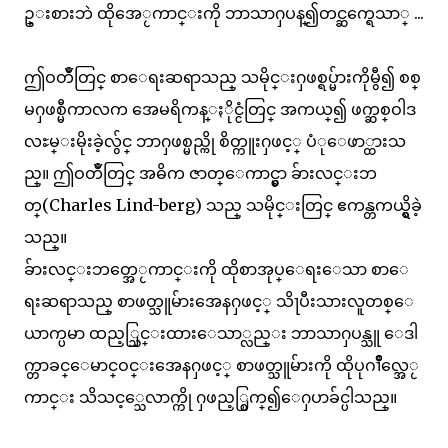
ဥ္းစားဘဲ ထိုအေႂကာင္းကို ဘာသာႁပန္၍တင္ဆက္ရေသာ္ ...
ဤဝတၴဳတြင္ စာေရးဆရာသည္ သမိုင္းႁဖစ္ရပ္မ်ားကိုမွီ၍ စစ္
မႁဖစ္မီကာလက အေမရိကန္ႏိုင္ငံတြင္ အကယ္၍ ဖက္ဆစ္ဝါဒ
လႊမ္းမိုးခဲ့လွ်င္ ဘာႁဖစ္မည္ကို စိတ္ကူးႁဖင့္ ပံုေဖာ္ထားသ
ည္။ ဤဝတၴဳတြင္ အဓိက ဇာတ္ေကာင္မွာ ခ်ားလင္းဘ
တ္(Charles Lind-berg) သည္ သမိုင္းတြင္ ဧကန္တကယ္ရွိခဲ့
သည္။
ခ်ားလင္းဘတ္အေႂကာင္းကို ထိုစာအုပ္ေရးေသာ စာေ
ရးဆရာသည္ စာဖတ္သူမ်ားအေနႁဖင့္ သိႃပီးသားလူတစ္ေ
ယာက္ပမာ ထည့္သြင္းထားေသာ္လည္း ဘာသာႁပန္သူ ေဒါ
က္တာခင္ေမာင္ဝင္းအေနႁဖင့္ စာဖတ္သူမ်ားကို ထိုပုဂၢိဳလ္အေႂ
ကာင္း သိသင့္သေလာက္ကို ႁဖည့္စြက္၍ေႁပာခ်င္ပါသည္။