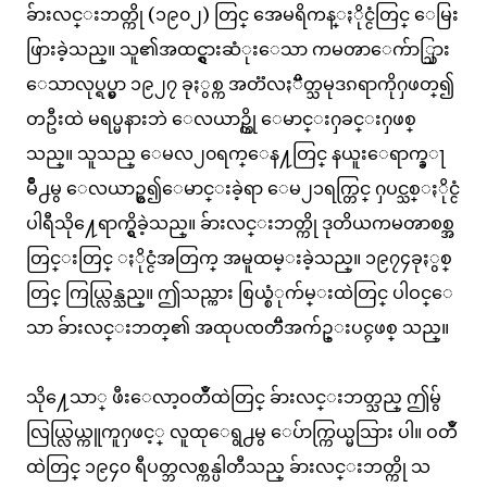
ခ်ားလင္းဘတ္ကို (၁၉၀၂) တြင္ အေမရိကန္ႏိုင္ငံတြင္ ေမြး
ဖြားခဲ့သည္။ သူ၏အထင္ရွားဆံုးေသာ ကမၻာေက်ာ္သြား
ေသာလုပ္ရပ္မွာ ၁၉၂၇ ခုႏွစ္က အတၱလႏၱိတ္သမုဒၵရာကိုႁဖတ္၍
တဦးထဲ မရပ္မနားဘဲ ေလယာဥ္ကို ေမာင္းႁခင္းႁဖစ္
သည္။ သူသည္ ေမလ၂၀ရက္ေန႔တြင္ နယူးေရာက္ခ္ႃ
မိဳ႕မွ ေလယာဥ္စ၍ေမာင္းခဲ့ရာ ေမ၂၁ရက္တြင္ ႁပင္သစ္ႏိုင္ငံ
ပါရီသို႔ေရာက္ရွိခဲ့သည္။ ခ်ားလင္းဘတ္ကို ဒုတိယကမၻာစစ္အ
တြင္းတြင္ ႏိုင္ငံအတြက္ အမူထမ္းခဲ့သည္။ ၁၉၇၄ခုႏွစ္
တြင္ ကြယ္လြန္သည္။ ဤသည္ကား စြယ္စံုက်မ္းထဲတြင္ ပါဝင္ေ
သာ ခ်ားလင္းဘတ္၏ အထုပၸတိၱအက်ဥ္းပင္ႁဖစ္ သည္။
သို႔ေသာ္ ဖီးေလာ့ဝတၴဳထဲတြင္ ခ်ားလင္းဘတ္သည္ ဤမွ်
လြယ္လြယ္ကူကူႁဖင့္ လူထုေရွ႕မွ ေပ်ာက္ကြယ္မသြား ပါ။ ဝတၴဳ
ထဲတြင္ ၁၉၄၀ ရီပတ္ဘလစ္ကန္ပါတီသည္ ခ်ားလင္းဘတ္ကို သ