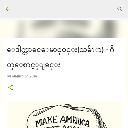
Skip to main content
ေဒါက္တာခင္ေမာင္ဝင္း(သခ်ၤာ) - ဂိ
တ္ေစာင့္ျခင္း
on
August 02, 2018