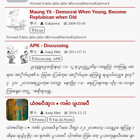
Normal 0 false false false MicrosoftInternetExplorer4
Maung Yit - Democrat When Young, Become
Replubican when Old
💬 0
👤 Unknown
📅 2009-03-05
🔖Essay
Normal 0 false false false MicrosoftInternetExplorer4
APK - Discussing.
💬 0
👤 Aung Htet
📅 2011-07-31
🔖Discussing. APK
ျပည္သူ႔ေခတ္ဂ်ာနယ္ (၁) ႏွစ္ျပည့္အထိမ္းအမွတ္ပြဲ ကာတြန္းဆ
ရာေအာ္ပီက်ယ္၏ ေဆြးေႏြးခ်က္ေအာ္ပီက်ယ္ေဖ့ဘြတ္ခ္မွ ရယူပါသည္။ ဇူလုိ
င္ ၃၁၊ ၂၀၁၁အရင္တပတ္ေလာက္က မနက္ပိုင္း ေရေႏြးၾကမ္းဝိုင္းေလးမွာ
ကြၽန္ေတာ္က “အစိုးရသစ္လ...
ယံဇၿငိဏ္​း ● ကဗ်ာ ျပားၿပီ
💬 0
👤 Aung Htet
📅 2018-12-12
🔖Poems
🔖Yan Za Nyein
ယံဇၿငိဏ္​း ● ကဗ်ာ ျပားၿပီ(မုိးမခ) ဒီဇင္ဘာ ၁၂၊ ၂၀၁၈လင္​းသန္​႔​ေရလြန္​း
အိမ္​​ေရသွ်င္​ဇိုင္​း​ေရကဗ်ာ ျပားၿပီ ငါ့ကဗ်ာ​ေတြ​ေတာ့ ျပားကုန္​ၿပီ။အ​ေနာ