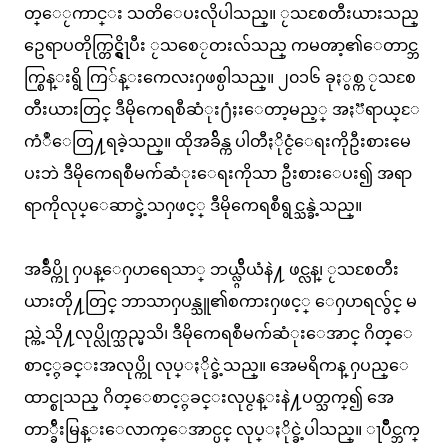
တ္ေႂကာင္း သတိေပးလိုပါသည္။ ႂသစႄတီးယားသည္
ဥေရာပတိုက္တြင္ရွိႃပီး ႂသစေႂတးလ်သည္ ကမၻာ့၏ေတာင္ဘ
က္စြန္းရွိ ကြ်န္းကေလးႁဖစ္ပါသည္။ ၂၀၁၆ ခုႏွစ္က ႂသစႄ
တီးယားတြင္ ဒီမိုကေရစီဆံုး႐ံႈးေတာ့မည့္ အႏၱရာယ္ႄ
ကံဳေတြ႔ရခဲ့သည္။ ထိုအခ်ိန္က ပါတီႏိုင္ငံေရးကိုဦးစားမေ
ပးဘဲ ဒီမိုကေရစီမက်ဆံုးေရးကိုသာ ဦးစားေပး၍ အရာ
ရာကိုလုပ္ေဆာင္ခဲ့သႁဖင့္ ဒီမိုကေရစီရွင္သန္ခဲ့သည္။
အခ်ဳပ္ကို ႁပန္ေႁပာရေသာ္ ဘယ္လ္ဂ်ီယံနဲ႔ ဖင္လန္၊ ႂသစႄတီး
ယားတို႔တြင္ ဘာသာႁပန္သူ၏စကားႁဖင့္ ေႁပာရလွ်င္ မ
ည္ကဲ့သို႔လုပ္လိုက္သည္မသိ၊ ဒီမိုကေရစီမက်ဆံုးေအာင္ ဂိတ္ေ
စာင့္ႁခင္းအလုပ္ကို လုပ္ႏိုင္ခဲ့သည္။ အေမရိကန္ ႁပည္ေ
ထာင္စုသည္ ဂိတ္ေစာင့္ႁခင္းလုပ္ငန္းနဲ႔ပတ္သက္၍ အေ
တာ္ခ်ီးမြန္းေလာက္ေအာင္ပင္ လုပ္ႏိုင္ခဲ့ပါသည္။ ႃပိဳင္ဘက္