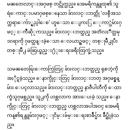
မၼတေလာင္းအႁဖစ္ တင္လိုက္သည္။ အေမရိကန္လူထု၏ သူ
ရဲေကာင္းပမာႁဖစ္ေနေသာ ခ်ားလင္းဘတ္ကို 'လစ္ဒီအသ
က္တရာေက်ာ္ရွည္ပါေစ' ဟူေသာ ေျကးြ ေႂကာ္သံမ်ားႁ
ဖင့္ ႄကိဳဆိုႂကသည္။ ခ်ားလင္းဘတ္သည္ အတၱလႏၱိတ္သမု
ဒၵရာကို ႁဖတ္သန္းခဲ့ေသာ ေလယာဥ္ႁဖင့္ တစ္ႃမိဳ႕ႃပီး
တစ္ႃမိဳ႕ မဲဆြယ္စည္း႐ံုးေရးခရီးထြက္ခဲ့သည္။
သမၼတေရြးေကာက္ပြဲတြင္ ခ်ားလင္းဘတ္သည္ ရုစဘဲ့ကို
အႏိုင္ရခဲ့သည္။ ေနာက္ပိုင္းတြင္ ခ်ားလင္းဘတ္ အႁဖစ္မွန္
မ်ား ေပၚလာသည္။ ခ်ားလင္းဘတ္သည္ နာဇီပါတီကို ေထာ
က္ခံသူႁဖစ္သည္။ သူ႕ကို ဟစ္တလာက အားေပးခဲ့ သည္။ ေနာ
က္ပိုင္းတြင္ ခ်ားလင္းဘတ္သည္ ဟစ္တလာအပါအဝင္ အေမရိ
ကန္၏ရန္သူမ်ားႁဖင့္ ႃငိမ္းခ်မ္းေရးစာခ်ဳပ္မ်ား ခ်ဳပ္ဆိုခဲ့သ
ည္။