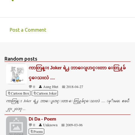
Post a Comment
C
o
m
Random posts
m
ကာတြန္း Joker ရဲ႕ ဘာေျပာင္းတာ ေတြ႔ခ်
e
င္ေသးလဲ ....
n
💬 0
👤 Aung Htet
📅 2018-04-27
t
🔖Cartoon Box
🔖Cartoon Joker
s
ကာတြန္း Joker ရဲ႕ ဘာေျပာင္းတာ ေတြ႔ခ်င္ေသးလဲ .... (မုိးမခ) ဧၿပီ
၂၇၊ ၂၀၁၇ ...
Di Da - Poem
💬 0
👤 Unknown
📅 2009-03-06
🔖Poems