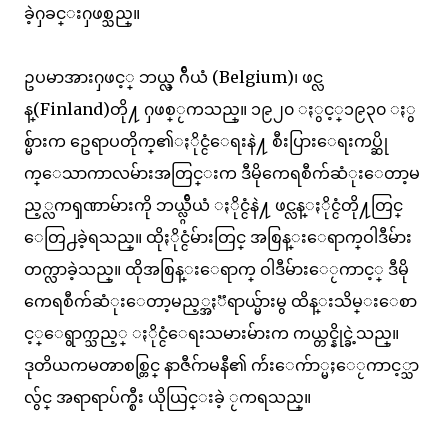
ခဲ့ႁခင္းႁဖစ္သည္။
ဥပမာအားႁဖင့္ ဘယ္လ္ ဂ်ီယံ (Belgium)၊ ဖင္လ
န္(Finland)တို႔ ႁဖစ္ႂကသည္။ ၁၉၂၀ ႏွင့္၁၉၃၀ ႏွ
စ္မ်ားက ဥေရာပတိုက္၏ႏိုင္ငံေရးနဲ႔ စီးပြားေရးကပ္ဆို
က္ေသာကာလမ်ားအတြင္းက ဒီမိုကေရစီက်ဆံုးေတာ့မ
ည့္လကၡဏာမ်ားကို ဘယ္လ္ဂ်ီယံ ႏိုင္ငံနဲ႔ ဖင္လန္ႏိုင္ငံတို႔တြင္
ေတြ႕ခဲ့ရသည္။ ထိုႏိုင္ငံမ်ားတြင္ အစြန္းေရာက္ဝါဒီမ်ား
တက္လာခဲ့သည္။ ထိုအစြန္းေရာက္ ဝါဒီမ်ားေႂကာင့္ ဒီမို
ကေရစီက်ဆံုးေတာ့မည့္အႏၱရာယ္မ်ားမွ ထိန္းသိမ္းေစာ
င့္ေရွာက္သည့္ ႏိုင္ငံေရးသမားမ်ားက ကယ္တင္နိုင္ခဲ့သည္။
ဒုတိယကမၻာစစ္တြင္ နာဇီဂ်ာမနီ၏ က်ဴးေက်ာ္မႈေႂကာင့္သာ
လွ်င္ အရာရာပ်က္စီး ယိုယြင္းခဲ့ ႂကရသည္။