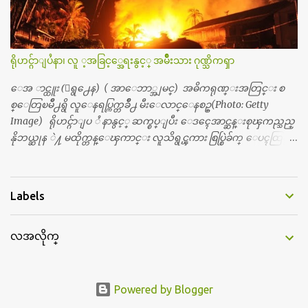
ေယာက္ရွိတယ္။ အစ္ကို ၃ ေယာက္၊ အစ္မ ႏွစ္ေယာက္။ အစ္ကိုေတြက
လည္း သူ႔ အေပါင္းအသင္းနဲ႔ သူဆိုေတာ့ အမေတြနဲ႔ဘဲ ေပါ
င္းတယ္။ ျပီးေတာ့ အေဖကလည္း ေယာက္်ားဆုိ ေယာ
က္်ားေလးလုိဘဲ ေနေစခ်င္တယ္။ အေဖ့ကို ေၾကာက္လည္း ေၾကာ
ရိုဟင္ဂ်ာျပႆနာ၊ လူ ့အခြင့္အေရးနွင့္ အမ်ိဳးသား ဂုဏ္သိကၡာ
က္ရတယ္။ ေယာက္်ားဘဝဆုိတာ ျမင့္ျမတ္တယ္ေပါ့။ ေယာ
က္်ားေလး စိတ္လည္း ရွိေအာင္ ဘာသာေရးလည္း လုိက္စားေအာင္
ေအ ာင္ထူး (ေရွ႕ေန) ( အာေဘာ္အျမင္) အဓိကရုဏ္းအတြင္း စ
တန္ခူးလဆုိ တစ္လလံုး ကိုရင္ ဝတ္ခုိင္းတယ္။ ေက်ာင္းမွာဆုိရင္ ေ
စ္ေတြၿမိဳ႕ရွိ လူေနရပ္ကြက္တခ်ိဳ႕ မီးေလာင္ေနစဥ္(Photo: Getty
ယာက္်ားေလးေတြက ကိုယ့္ကို ဘာပဲျဖစ္ျဖစ္ မၾကားတၾကား စ
Image) ရိုဟင္ဂ်ာျပ ႆ နာနွင့္ ဆက္စပ္ျပီး ေဒၚေအာင္ဆန္းစုၾကည္သည္
ရင္စတယ္။ အေျခာက္ ဘာညာေပါ့၊ အာ့့လုိေလးေတြ စတာေပါ့။
နိုဘယ္ဆုန ဲ႔ မထိုက္တန္ေၾကာင္း လူသိရွင္ၾကား စြပ္စြဲခ်က္ ေပၚထြက္လာ
ကိုယ္ကလည္း ရန္မျဖစ္ခ်င္ေတာ့ ျပန္မေျပာဘူး ေရွာင...
ခဲ့သည္။ ဇူလိုင္လ ၂၃ ရက္္ ေန႕ တြင္ အယ္လ္ဂ်ာဇီးရား နိုင္ငံတကာ ရုပ္သံလႊင့္
ဌာနမွ ရိုဟင္ဂ်ာလူထုမ်ား ဘ၀ပ်က္ေနၾကသည့္ ပံုမ်ား၊ စခန္းအတြ
င္းေနထိုင္ရာ တြင္လည္း အကူအညီမ်ား မရရွိ၍ စားရမဲ့ေသာက္ရမဲ့ ျဖ
Labels
စ္ေနပံုမ်ား၊ ဘဂၤလားေဒ႕ရွ္ နိုင္ငံဘက္သုိ႕ ေလွျဖင့္ကူးေျပးရန္
ၾကိဳးစားေသာ္လည္း အဆိုပါ နုိင္ငံရွိအာဏာပိုင္မ်ားက လက္မခံပဲ ထမင္း
လအလိုက္
ထုပ္ တေယာက္ တထုပ္ ေ ပး၍ ေရထဲ သို႔ ျပန္ ေ မာင္းထုတ္လိုက္သျ
ဖင့္ ေအာ္ဟစ္ငိုေၾကြးကာ ေလွေပၚျပန္ တက္သြားၾကရသည့္ ပံု
မ်ားကို အခ်ိန္အေတာ္ၾကာ ထုတ္လႊင့္ျပသခဲ့သည္။ တဆက္တည္းတြင္ အယ္လ္
ဂ်ာဇီးရား နိုင္ငံတကာ ရုပ္သံလႊင့္ဌာနက ရိုဟင္ဂ်ာျပသနာကို ေလ့လာလု
Powered by Blogger
ပ္ေဆာင္လွ်က္ရွိ ေသာ ကုလသမဂၢမွအပါအ၀င္ ပုဂၢိဳလ္အခ်ိဳ ႔ကို အင္တာဗ်ဴး လု