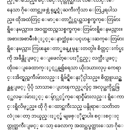
ည့္ေစသည္။ စင္းစင္းငုတ္တုတ္ႀကီး လဲေလ်ာင္းေ
နေသာ ဂိုေထာင္တျဖစ္လဲ ရုပ္ရွင္ရံုႀကီးကိုသာ ေတြ႕ရပါသ
ည္။ ထိုအထဲတြင္ ေမာ္ေတာ္ဆိုင္ကယ္အသစ္စက္စက္ေတြမ်ား
ရွိေနမည္လား။ အဝတ္အထည္အသစ္စက္စက္ေတြမ်ားရွိေနမည္လား။
အစားအစာမ်ိဳးစံုႏွင့္ေနာက္ဆုံးေပၚဟန္းဆက္ေတြမ်ား
ရွိေနမည္လား ကြၽန္ေတာ္မခန္႔မွန္းတတ္ပါ။ စိတ္တင္းက်ပ္မႈ
ကို အခ်ိန္တိုျဖင့္ ေျဖေလ်ာ့ေပးႏိုင္သည့္ လက္သီးျဖင့္
ထိုး၊ေျခေထာက္ႏွင့္ကန္၍ရေသာ ယိုးဒယားလုပ္ ကေရာ
င္းအိတ္ရွည္ႀကီးမ်ားလည္း ရွိခ်င္ရွိေနႏိုင္ပါသည္။ စိတ္ကူးယဥ္ဆ
န္ဆန္ျဖင့္ ပိုပို သာသာေျပာၾကည့္ရလ်ွင္ အလုပ္အကိုင္အခြ
င့္အလမ္းမ်ားႏွင့္ ေမ်ွာ္လင့္ခ်က္ေရာင္နီမ်ားလည္း ရွိေကာ
င္းရွိလိမ့္မည္။ ထို ဂို ေထာင္ႀကီးသည္ ပန္ဒိုရာေသတၲာတ
လံုးေတာ့ ဘယ္နည္းႏွင့္မွ် မျဖစ္ႏိုင္ရွာပါ။ စင္းစင္းငု
တ္တုတ္ႀကီးျဖင့္ ေသာ့ ခေလာက္ အထပ္ထပ္ခတ္ထားေသာ ဂိုေ