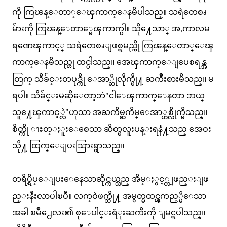
ကို ကြၽန္ေတာ္ေၾကာက္ေနမိပါသည္။ သရဲတေစၧ
မ်ားကို ကြၽန္ေတာ္မေၾကာက္ပါ။ သို႔ေသာ္ အ,ကာလမ
ရဏေၾကာင့္ သရဲတေစၧျဖစ္ရမည္ကို ကြၽန္ေတာ္ေၾ
ကာက္ေနမိသည္ဟု ထင္ပါသည္။ အေၾကာက္ေျပေစရန္အ
တြက္ သီခ်င္းတပုဒ္ကို ေအာ္ဆိုလိုက္ဖို႔ ႀကိဳးစားမိသည္။ မ
ရပါ။ သီခ်င္းမဆိုေတာ့ဘဲ"ငါေၾကာက္ေနတာ ဘယ္
သူ႔ေၾကာင့္လဲ"ဟုသာ အႀကိမ္ႀကိမ္ေအာ္ဟစ္လိုက္မိသည္။
စိတ္ကို ၫႊတ္ႏူးေစေသာ ဆိတ္ဖလူးပန္းရနံ႔သည္ အေဝး
သို႔ ထြက္ေျပးသြားရွာသည္။
တရိပ္ရိပ္ေျပးေနေသာဆိုင္ကယ္သည္ အိမ္ႏွင့္တျဖည္းျဖ
ည္းနီးလာပါၿပီ။ လက္ဝဲဖက္သို႔ အမွတ္မထင္ၾကည့္မိေသာ
အခါ ၿမိဳ႕ေလး၏ စုေပါင္းရံုးႀကီးကို ျမင္ရပါသည္။