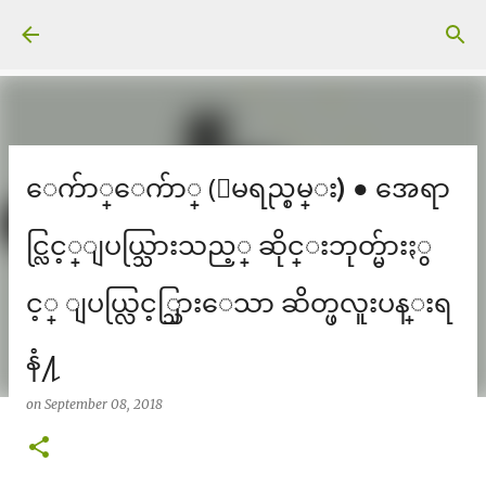
Skip to main content
ေက်ာ္ေက်ာ္ (ျမရည္စမ္း) ● အေရာ
င္လြင့္ျပယ္သြားသည့္ ဆိုင္းဘုတ္မ်ားႏွ
င့္ ျပယ္လြင့္သြားေသာ ဆိတ္ဖလူးပန္းရ
နံ႔
on
September 08, 2018