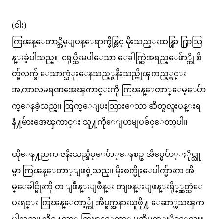
(ငါး)
ကြၽန္ေတာ္အိမ္ျပန္ေရာက္ခ်ိန္တြင္ မိုးသည္းထန္စြာ ႐ြာသြ
န္းခဲ့ပါသည္။ ငရုပ္သီးမပါေသာ ေခါက္ဆြဲအရည္ေဖ်ာ္ကို စိ
တ္ခ်လက္ခ် ေသာက္သံုးေနသည့္ဇနီးသည္ကိုၾကည့္ရင္း
အ,ကာလမရဏအေၾကာင္းကို ကြၽန္ေတာ္ေမ့ေပ်ာ
က္ေနခဲ့သည္။ ထြက္ေျပးသြားေသာ ဆိတ္ဖလူးပန္းရ
နံ႔မ်ားအေၾကာင္း သူ႔ကိုေျပာမျပခ်င္ေတာ့ပါ။
ထိုေန႔ညက ဇနီးသည္အိပ္ေပ်ာ္ေနစဥ္ အိပ္မေပ်ာ္ႏိုင္သူ
မွာ ကြၽန္ေတာ္ျဖစ္ခဲ့သည္။ မိုးစက္မိုးေပါက္မ်ားက အိ
မ္ေခါင္မိုးကို တ ျဖဳန္းျဖဳန္း တျဖန္းျဖန္းရို္္က္ခတ္သံေ
ပးရင္း ကြၽန္ေတာ့္ကို အိပ္စက္အနားယူဖို႔ ေဆာ္ၾသၾက
ပါသည္။ သို႔ေသာ္ ကြၽန္ေတာ္ မအိပ္စက္ႏိုင္ေသး။