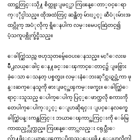
ထာင္အတြင္းသို႔ စိတ္ကူးျဖင့္သာ ကြၽန္ေတာ္ဝင္ေရာ
က္ႏိုင္ပါသည္။ ထိုအထဲတြင္ ဆန္အိတ္ မ်ားႏွင့္ ဆီပံုးမ်ားအ
ထပ္လိုက္ အပံုလိုက္ ရွိေနပါက လမ္းမေပၚဆြဲတင္၍
ပံ့သကူပစ္လိုက္ခ်င္မိသည္။
ေခါက္ဆြဲသည္က ဗဟုသုတမ်ွေဝေပးေနသည္။ မႏၲေလးၿ
မိဳ႕လယ္ေခါင္ ေန႔ခင္းေၾကာင္ေတာင္၌ ျဖစ္ပြား
ခဲ့ေသာ ေသနတ္ ပစ္ခတ္မႈ။ လမ္းနံေဘးဆုိင္ကယ္ရပ္တံ့ကာ ဖု
န္းဆက္ေနသူကို ဓားျဖင့္အၾကမ္းဖက္မႈ။ ေခါက္ဆြဲေ
ရာင္းသူသည္ ေပါက္ေပါက္ ပြင့္ေဖာက္သလို စကားကို
တေပါက္ေပါက္ႏွင့္ ေျပာဆိုရင္း ျပင္ေနလက္စေ
ခါက္ဆြဲပန္းကန္အတြင္း ဘယာေၾကာ္အကြင္းကို ေခ်မြ
ကာထည့္လိုက္သည္။ ကြၽန္ေတာ္ကလည္း ငရုပ္သီးေ
လွ်ာ႔ဖိုႏွင့္ဘယာေၾကာ္အပိုထည့္ေပးဖို႔ ေျပာလိုက္ပါ