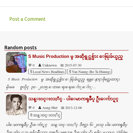
Post a Comment
C
o
m
Random posts
m
S Music Production မွ အဆိုရွင္သစ္မ်ား ေရြးခ်ယ္မည္
e
💬 0
👤 Unknown
📅 2015-07-30
n
🔖Local News Headlines
🔖Yan Naung (Bo Ta Htaung)
t
S Music Production မွ အဆိုရွင္သစ္မ်ား ေရြးခ်ယ္မည္ ရန္ေနာင္(ဗိုလ္တေထာင္)
s
မိုးမခ ဇူလိုင္ ၃၀ - ၂၀၁၅ ေတးေရး ေရႊေဂ်ာ္ေဂ်ာ္ ...
သန္း၀င္းလႈိင္ - ပါေမာကၡခ်ဳပ္ ဦးေက်ာ္ရင္
💬 0
👤 Aung Htet
📅 2013-12-06
🔖သန္း၀င္းလႈိင္
ပါေမာကၡခ်ဳပ္ ဦးေက်ာ္ရင္ သန္းဝင္းလႈိင္ ဒီဇင္ဘာ ၆၊ ၂၀၁၃ ပါေမာကၡခ်ဳပ္
ဦးေက်ာ္ရင္သည္ ရခိုင္အမ်ိဳးသား တစ္ဦးျဖစ္သည္။ ဦးေက်ာ္ရင္ကို ရခိုင္ျပည္နယ္ သံတြဲၿ