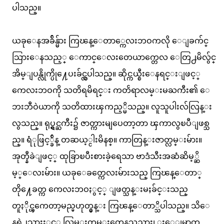
ပါသည္။
ယခုေနအခ်ိန္မ်ား ကြၽန္ေတာ္ကေလးဘဝကလို ေျခက်င္
သြားေနသည့္ ေကာင္ေလးတေယာက္တေလ ေတြ႕မိလ်ွင္
အိမ္ျပန္လိုက္ပို႔ေပးခ်င္လွပါသည္။ ဆိုင္ကယ္စီးေနရင္းျဖင့္
ကေလးဘဝကို သတိရမိရင္း ကတၲရာလမ္းမႀကီး၏ ေ
ဘးဘီဝဲယာကို သတိထားၾကည့္မိသည္။ လူသူပါးလ်လြန္း
လွသည္။ ရုပ္ရွင္ႀကီး၌ ဇာတ္ကားမျပေတာ့တာ ၾကာလွၿပီျဖစ္သ
ည္။ ရံုဖြင့္ခ်ိန္ တဆယ့္ငါးမိနစ္။ ကာတြန္းဇာတ္လမ္းမ်ား။
အုတ္နီခဲျဖင့္ ထုခြာၿပီးစားခဲ့ရေသာ ဗာဒံသီးအဆံဆိမ့္ဆိ
မ့္ေလးမ်ား။ ယခုေခတ္ကေလးမ်ားသည္ ကြၽန္ေတာ္
တို႔ေခတ္က ကေလးဘဝႏွင့္ ျဖတ္သန္းမႈခ်င္းသည္
တူႏိုင္ၾကေတာ့မည္မဟုတ္မွန္း ကြၽန္ေတာ္သိပါသည္။ သိေ
နရဲ႕သားႏွင့္ လြမ္းတမ္းတေနသည္လား၊ ႏွေျမာတ