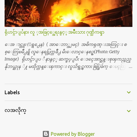
ေယာက္ရွိတယ္။ အစ္ကို ၃ ေယာက္၊ အစ္မ ႏွစ္ေယာက္။ အစ္ကိုေတြက
လည္း သူ႔ အေပါင္းအသင္းနဲ႔ သူဆိုေတာ့ အမေတြနဲ႔ဘဲ ေပါ
င္းတယ္။ ျပီးေတာ့ အေဖကလည္း ေယာက္်ားဆုိ ေယာ
က္်ားေလးလုိဘဲ ေနေစခ်င္တယ္။ အေဖ့ကို ေၾကာက္လည္း ေၾကာ
ရိုဟင္ဂ်ာျပႆနာ၊ လူ ့အခြင့္အေရးနွင့္ အမ်ိဳးသား ဂုဏ္သိကၡာ
က္ရတယ္။ ေယာက္်ားဘဝဆုိတာ ျမင့္ျမတ္တယ္ေပါ့။ ေယာ
က္်ားေလး စိတ္လည္း ရွိေအာင္ ဘာသာေရးလည္း လုိက္စားေအာင္
ေအ ာင္ထူး (ေရွ႕ေန) ( အာေဘာ္အျမင္) အဓိကရုဏ္းအတြင္း စ
တန္ခူးလဆုိ တစ္လလံုး ကိုရင္ ဝတ္ခုိင္းတယ္။ ေက်ာင္းမွာဆုိရင္ ေ
စ္ေတြၿမိဳ႕ရွိ လူေနရပ္ကြက္တခ်ိဳ႕ မီးေလာင္ေနစဥ္(Photo: Getty
ယာက္်ားေလးေတြက ကိုယ့္ကို ဘာပဲျဖစ္ျဖစ္ မၾကားတၾကား စ
Image) ရိုဟင္ဂ်ာျပ ႆ နာနွင့္ ဆက္စပ္ျပီး ေဒၚေအာင္ဆန္းစုၾကည္သည္
ရင္စတယ္။ အေျခာက္ ဘာညာေပါ့၊ အာ့့လုိေလးေတြ စတာေပါ့။
နိုဘယ္ဆုန ဲ႔ မထိုက္တန္ေၾကာင္း လူသိရွင္ၾကား စြပ္စြဲခ်က္ ေပၚထြက္လာ
ကိုယ္ကလည္း ရန္မျဖစ္ခ်င္ေတာ့ ျပန္မေျပာဘူး ေရွာင...
ခဲ့သည္။ ဇူလိုင္လ ၂၃ ရက္္ ေန႕ တြင္ အယ္လ္ဂ်ာဇီးရား နိုင္ငံတကာ ရုပ္သံလႊင့္
ဌာနမွ ရိုဟင္ဂ်ာလူထုမ်ား ဘ၀ပ်က္ေနၾကသည့္ ပံုမ်ား၊ စခန္းအတြ
င္းေနထိုင္ရာ တြင္လည္း အကူအညီမ်ား မရရွိ၍ စားရမဲ့ေသာက္ရမဲ့ ျဖ
Labels
စ္ေနပံုမ်ား၊ ဘဂၤလားေဒ႕ရွ္ နိုင္ငံဘက္သုိ႕ ေလွျဖင့္ကူးေျပးရန္
ၾကိဳးစားေသာ္လည္း အဆိုပါ နုိင္ငံရွိအာဏာပိုင္မ်ားက လက္မခံပဲ ထမင္း
လအလိုက္
ထုပ္ တေယာက္ တထုပ္ ေ ပး၍ ေရထဲ သို႔ ျပန္ ေ မာင္းထုတ္လိုက္သျ
ဖင့္ ေအာ္ဟစ္ငိုေၾကြးကာ ေလွေပၚျပန္ တက္သြားၾကရသည့္ ပံု
မ်ားကို အခ်ိန္အေတာ္ၾကာ ထုတ္လႊင့္ျပသခဲ့သည္။ တဆက္တည္းတြင္ အယ္လ္
ဂ်ာဇီးရား နိုင္ငံတကာ ရုပ္သံလႊင့္ဌာနက ရိုဟင္ဂ်ာျပသနာကို ေလ့လာလု
Powered by Blogger