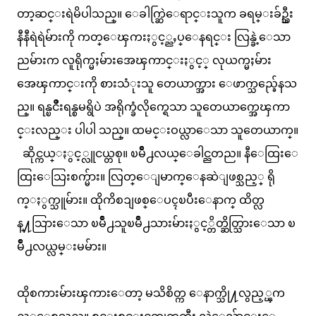
တာ့ဆင္းရဲမိပါသည္။ ေခါက္ဆြဲေရာင္းသူက ခရမ္းခ်ဥ္သီး
နီနီရဲရဲမ်ားကို ကတ္ေၾကးႏွင့္ညႇပ္ေနရင္း လြန္ခဲ့ေသာ
ညမ်ားက လူရိုက္မႈမ်ားအေၾကာင္းႏွင့္ လုယက္မႈမ်ား
အေၾကာင္းကို စားသံုးသူ တေယာက္အား ေဖာက္သည္ခ်ေနသ
ည္။ ရန္ၿငိဳးရန္စမရွိပဲ အရိုက္ခံလိုက္ရေသာ သူတေယာက္အေၾကာ
င္းလည္း ပါပါ သည္။ ထမင္းဝယ္လာေသာ သူတေယာက္။
ဆိုင္ကယ္ႏွင့္လူငယ္တစု။ ၿမိဳ႕လယ္ေခါင္ညတည။ နီေထြးေ
ထြးေသြးစက္မ်ား။ လြတ္ေျမာက္ေနဆဲျဖစ္သည့္ ရို
က္ႏွက္သူမ်ား။ ထိုကိစၥျဖစ္ေပၚၿပီးေနာက္ ထိတ္လ
န္႔သြားေသာ ၿမိဳ႕သူၿမိဳ႕သားမ်ားႏွင့္တိတ္ဆိတ္သြားေသာ ၿ
မိဳ႕လယ္လမ္းမမ်ား။
ထိုစကားမ်ားၾကားေတာ့ မသိစိတ္က ေနာက္သို႔လွည့္ၾက