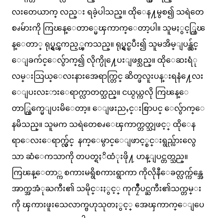
လးတေယာက္ လည္း ရခဲ့ပါသည္။ ထိုေန႔မွစ၍ သရဲတေ
စၧမ်ားကို ကြၽန္ေတာ္မေၾကာက္ေတာ့ပါ။ သူမႏွင့္ကြၽ
န္ေတာ္ ရုပ္ရွင္ၾကည့္ၾကသည္။ ရုပ္ရွင္ၿပီး၍ သူမအိမ္ျပန္လ်ွင္
ေျခက်င္ေလ်ွာက္၍ လိုက္ပို႔ေပးျဖစ္သည္။ ထိုေဆးရံု
လမ္းသြယ္ေလးနားအေရာက္တြင္ ဆိတ္ဖလူးပန္းရနံ႔ေလး
ေျပးလႊားေရာက္လာတတ္သည္။ ငယ္ငယ္ကလို ကြၽန္ေ
တာ္ထြက္မေျပးမိေတာ့။ ေျဖးညႇင္းစြာပင္ ေလ်ွာက္ေ
နမိသည္။ သူမက သရဲတေစၧေၾကာက္တတ္သျဖင့္ ထိုေန
ရာေလးေရာက္လ်ွင္ နက္ေမွာင္ေျဖာင့္စင္းရွည္လ်ားလွေ
သာ ဆံေကသာကို တပတ္ရႈိထံုးဖို႔ ဟန္ျပင္တတ္သည္။
ကြၽန္ေတာ္က စကားမရွိစကားရွာကာ ကိုလိုနီေခတ္လက္က်န္အေ
အာက္အအံုႀကီး၏ သမိုင္းႏွင့္ ကုကၠိဳပင္ႀကီး၏သက္တမ္း
ကို ၾကားဖူးသေလာက္ဗဟုသုတႏွင့္ အေၾကာက္ေျပေ