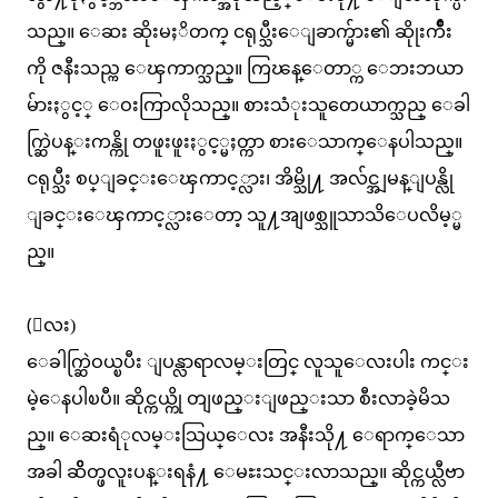
သည္။ ေဆး ဆိုးမႈိတက္ ငရုပ္သီးေျခာက္မ်ား၏ ဆိုုးက်ိဳး
ကို ဇနီးသည္က ေၾကာက္သည္။ ကြၽန္ေတာ္က ေဘးဘယာ
မ်ားႏွင့္ ေဝးကြာလိုသည္။ စားသံုးသူတေယာက္သည္ ေခါ
က္ဆြဲပန္းကန္ကို တဖူးဖူးႏွင့္မႈတ္ကာ စားေသာက္ေနပါသည္။
ငရုပ္သီး စပ္ျခင္းေၾကာင့္လား၊ အိမ္သို႔ အလ်င္အျမန္ျပန္လို
ျခင္းေၾကာင့္လားေတာ့ သူ႔အျဖစ္သူသာသိေပလိမ့္မ
ည္။
(ေလး)
ေခါက္ဆြဲဝယ္ၿပီး ျပန္လာရာလမ္းတြင္ လူသူေလးပါး ကင္း
မဲ့ေနပါၿပီ။ ဆိုင္ကယ္ကို တျဖည္းျဖည္းသာ စီးလာခဲ့မိသ
ည္။ ေဆးရံုလမ္းသြယ္ေလး အနီးသို႔ ေရာက္ေသာ
အခါ ဆိိတ္ဖလူးပန္းရနံ႔ ေမႊးသင္းလာသည္။ ဆိုင္ကယ္လီဗာ