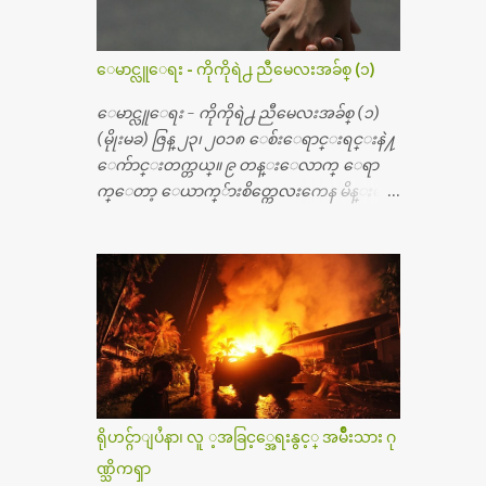
တ္ အရိုးအစားထိုးကုပါတယ္။ ေဆးစစ္၊ေဆး
ဝယ္၊ ခြဲစိတ္ကု၊ အရိုးအစားထိုးပစၥည္း စတဲ့စရိ
တ္ေတြနဲ႔ေဆးရံုမွာ ၂ ပတ္ေနထိုင္စရိတ္ သိ
ေမာင္လူေရး - ကိုကိုရဲ႕ ညီမေလးအခ်စ္ (၁)
န္း ၇၀ ေလာက္ ကုန္သြားပါတယ္။ သူငယ္ခ်င္းျ
ဖစ္သူကို လာေတြ႔ရင္း ဟိုတယ္လို သန္႔ရွင္း
ေမာင္လူေရး - ကိုကိုရဲ႕ ညီမေလးအခ်စ္ (၁)
သပ္ရပ္တဲ့ ဝိတိုရိယေဆးရံုမွာ စီတီစကင္ နဲ႔ အမ္အာ
(မိုုးမခ) ဇြန္ ၂၃၊ ၂၀၁၈ ေစ်းေရာင္းရင္းနဲ႔
အိုင္1 စက္ခန္းကိုေတြ႔လို႔ေမးၾကည့္ေ
ေက်ာင္းတက္တယ္။ ၉ တန္းေလာက္ ေရာ
တာ့ တခါစမ္းရင္ က်ပ္တသိန္းေက်ာ္ က်သင့္တ
က္ေတာ့ ေယာက္်ားစိတ္ကေလးကေန မိန္းမစိ
ယ္သိရပါတယ္။ တခါတေလ ကိုယ္လက္ေျခ၊
တ္ေလး ေပါက္လာတယ္။ အေဖတို႔က လက္ဖက္ရ
ဦးေႏွာက္ေတြ အေသးစိတ္ၾကည့္လိုရင္ ဒီစက္ၾ
ည္နဲ႔ ထပ္တရာေရာင္းတယ္။ အဲဒါ ဝိုင္းကူ
ကီးေတြနဲ႔ စမ္းသပ္ရပါတယ္။ ခႏၱာကိုယ္အစိတ္ပို
တာေပါ့။ မိန္းကေလး အေပါင္းအသင္းလ
င္း ကလီစာေတြကိုၾကည့္ရႈတဲ့ အာလထ
ည္း မ်ားတယ္။ ငယ္ငယ္တုန္းကေတာ့ အမေတြနဲ႔
ရာေဆာင္း2 စက္ေတြကေတာ့ ေစ်းသိပ္မႀ
ေနတာဆုိေတာ့ သနပ္ခါးေလးေတြ လိမ္း
ကီးလို႔ ျမန္မာျပည္ေဆးရံုတိုင္းရွိပါတယ္။
တယ္။ ပန္းပန္တယ္။ မိန္းကေလး အဝတ္အစားေ
တစ္ခါစမ္းရင္ က်ပ္တစ္ေသာင္းေလာက္ က်သ
တြကိုလည္း ခုိးဝတ္တယ္။ မိန္းမစိတ္ရွိေတာ့
င့္ပါတယ္။ စာေရးသူ လြန္ခဲ့တဲ့ (၂)...
ရွိေပမယ့္ ကိုယ့္ကိုယ္ကို မိန္းမစိတ္ေပါက္မွန္း
သိတာက ၉ တန္း၊ ၁၀ တန္းေလာက္ကမွ။ ညီအ
ရိုဟင္ဂ်ာျပႆနာ၊ လူ ့အခြင့္အေရးနွင့္ အမ်ိဳးသား ဂု
စ္ကို ေမာင္နွမ အားလံုး ၆ ေယာက္ရွိတယ္။ အစ္ကို ၃
ဏ္သိကၡာ
ေယာက္၊ အစ္မ ႏွစ္ေယာက္။ အစ္ကိုေတြက