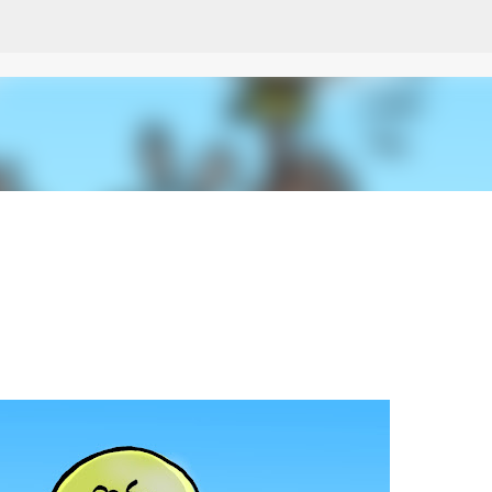
Skip to main content