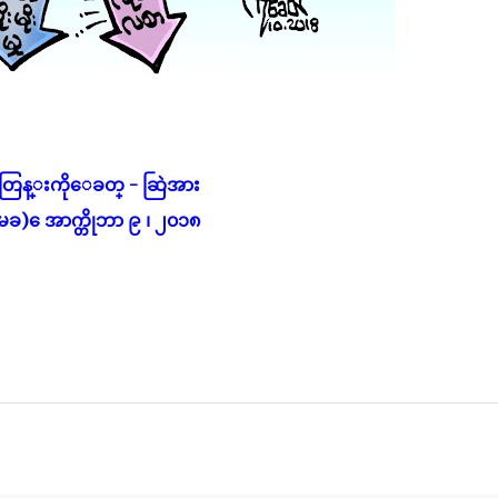
ြန္းကိုေခတ္ - ဆြဲအား
ုးမခ) ေအာက္တိုဘာ ၉ ၊ ၂၀၁၈