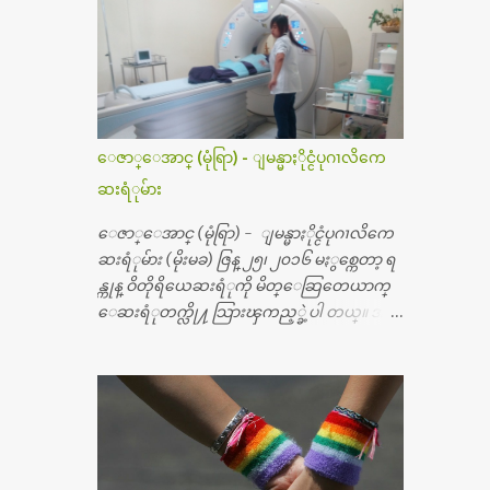
ေဇာ္ေအာင္ (မုံရြာ) - ျမန္မာႏိုင္ငံပုဂၢလိကေ
ဆးရံုမ်ား
ေဇာ္ေအာင္ (မုံရြာ) - ျမန္မာႏိုင္ငံပုဂၢလိကေ
ဆးရံုမ်ား (မိုးမခ) ဇြန္ ၂၅၊ ၂၀၁၆ မႏွစ္ကေတာ့ ရ
န္ကုန္ ဝိတိုရိယေဆးရံုကို မိတ္ေဆြတေယာက္
ေဆးရံုတက္လို႔ သြားၾကည့္ခဲ့ပါ တယ္။ အရ
က္ေသာက္ျခင္းဒဏ္ေၾကာင့္ အသက္
၅၀ အရြယ္မွာ ေပါင္ညႇပ္ရိုးတြင္း ခ်င္ဆီေတြ ကုန္ခ
မ္းသြားလို႔ အရိုးအစားထိုးကုသျခင္း လုပ္ပါ
တယ္။ အရိုးအထူးကု ဆရာဝန္က ဝိတိုရိယေဟာ္တ
ယ္လိုအခန္းမွာ တရက္ က်ပ္ ၃ ေသာင္းနဲ႔ေနေ
စၿပီး၊ အာရွေတာ္ဝင္ခြဲစိတ္ခန္းကို ငွားရမ္းခြဲစိ