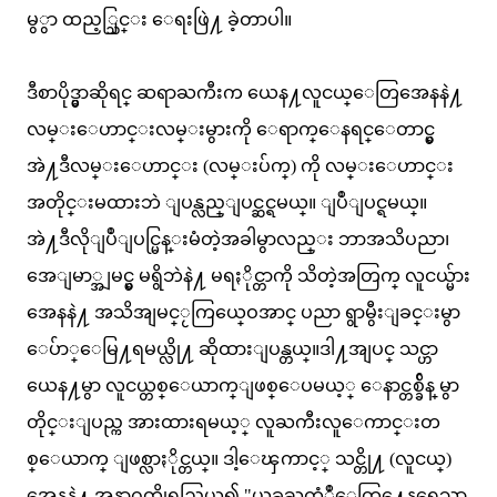
မွွာ ထည့္သြင္း ေရးဖြဲ႔ ခဲ့တာပါ။
ဒီစာပိုဒ္မွာဆိုရင္ ဆရာႀကီးက ယေန႔လူငယ္ေတြအေနနဲ႔
လမ္းေဟာင္းလမ္းမွားကို ေရာက္ေနရင္ေတာင္မွ
အဲ႔ဒီလမ္းေဟာင္း (လမ္းပ်က္) ကို လမ္းေဟာင္း
အတိုင္းမထားဘဲ ျပန္လည္ျပင္ဆင္ရမယ္။ ျပဳျပင္ရမယ္။
အဲ႔ဒီလိုျပဳျပင္မြန္းမံတဲ့အခါမွာလည္း ဘာအသိပညာ၊
အေျမာ္အျမင္မွ မရွိဘဲနဲ႔ မရႏိုင္တာကို သိတဲ့အတြက္ လူငယ္မ်ား
အေနနဲ႔ အသိအျမင္ႂကြယ္ဝေအာင္ ပညာ ရွာမွီးျခင္းမွာ
ေပ်ာ္ေမြ႔ရမယ္လို႔ ဆိုထားျပန္တယ္။ဒါ႔အျပင္ သင္ဟာ
ယေန႔မွာ လူငယ္တစ္ေယာက္ျဖစ္ေပမယ့္ ေနာင္တစ္ခ်ိန္ မွာ
တိုင္းျပည္က အားထားရမယ့္ လူႀကီးလူေကာင္းတ
စ္ေယာက္ ျဖစ္လာႏိုင္တယ္။ ဒါ့ေၾကာင့္ သင္တို႔ (လူငယ္)
အေနနဲ႔ အနာဂတ္ကိုရည္ရြယ္၍ "ယခုႀကံဳေတြ႔ေနရေသာ