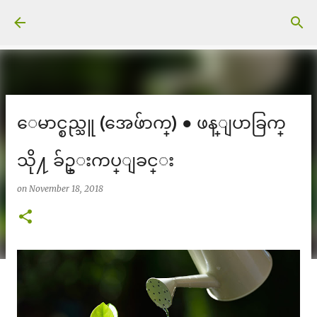
Skip to main content
ေမာင္စည္သူ (အေဖ်ာက္) ● ဖန္ျပာခြက္
သို႔ ခ်ဥ္းကပ္ျခင္း
on
November 18, 2018