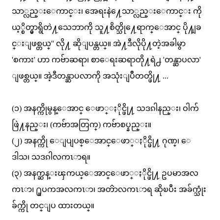
သာ္လည္းေကာင္း၊ အေရးနဲ႔ေသာ္လည္းေကာင္း ကို
ယ့္စိတ္မွာရွိတဲ႔သေဘာကို သူ႔စိတ္သို႔ေရာက္ေအာင္ ပို႔ျခ
င္းျဖစ္တယ္'' လို႔ ဆိုျပန္တယ္။ အဲ႔ဒီလိုပို႔တဲ့အခါမွာ
'စကား' ဟာ ကဗ်ာဆရာ၊ စာေရးဆရာတို႔ရဲ႕ 'တန္ဆာပလာ'
ျဖစ္တယ္။ အဲ့ဒီတန္ဆာပလာကို အသုံးျပဳတတ္ဖို႔ ...
(၁) အနက္ကိုမွန္ေအာင္ ေဖာ္ႏိုင္ဖို႔ သဒၵါနည္း၊ ဝါက်
ဖြဲ႔နည္း၊ (ကဗ်ာအတြက္) ကဗ်ာစပ္နည္း။
(၂) အနက္ကို ေျပျပစ္ေအာင္ေဖာ္ႏိုင္ဖို႔ ဂုဏ္၊ ေ
ဒါသ၊ သဒၵါလကၤာရ။
(၃) အနက္ဆန္းၾကယ္ေအာင္ေဖာ္ႏိုင္ဖို႔ ဥပမာအလ
ကၤာ၊ ႐ူပကအလကၤာ၊ အတၳာလကၤာရ ဆိုၿပီး အခ်က္သုံး
ခ်က္ကို တင္ျပ ထားတယ္။