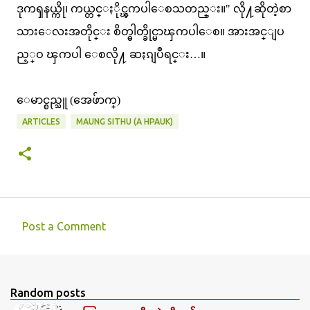
ဒုကၡနယ္ကို၊ ကယ္တင္ႏိုင္ၾကပါေစသတည္း။" လို႔ဆိုတဲ့စာ
သားေလးအတိုင္း စိတ္ဓါတ္ခိုင္မာၾကပါေစ။ အားအင္ျပ
ည့္ဝ ၾကပါ ေစလို႔ ဆႏၵျပဳရင္း…။
ေမာင္စည္သူ (အေဖ်ာက္)
ARTICLES
MAUNG SITHU (A HPAUK)
Post a Comment
C
o
m
Random posts
m