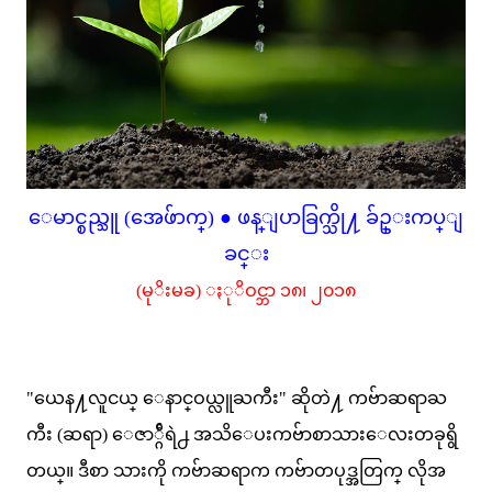
ေမာင္စည္သူ (အေဖ်ာက္) ● ဖန္ျပာခြက္သို႔ ခ်ဥ္းကပ္ျ
ခင္း
(မုိးမခ) ႏုိဝင္ဘာ ၁၈၊ ၂၀၁၈
"ယေန႔လူငယ္ ေနာင္ဝယ္လူႀကီး" ဆိုတဲ႔ ကဗ်ာဆရာႀ
ကီး (ဆရာ) ေဇာ္ဂ်ီရဲ႕ အသိေပးကဗ်ာစာသားေလးတခုရွိ
တယ္။ ဒီစာ သားကို ကဗ်ာဆရာက ကဗ်ာတပုဒ္အတြက္ လိုအ