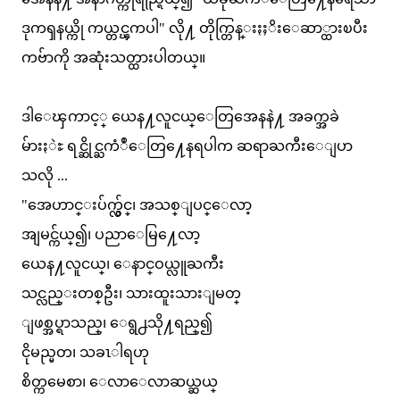
ဒုကၡနယ္ကို ကယ္တင္ၾကပါ" လို႔ တိုက္တြန္းႏႈိးေဆာ္ထားၿပီး
ကဗ်ာကို အဆုံးသတ္ထားပါတယ္။
ဒါေၾကာင့္ ယေန႔လူငယ္ေတြအေနနဲ႔ အခက္အခဲ
မ်ားႏဲႊ ရင္ဆိုင္ႀကံဳေတြ႔ေနရပါက ဆရာႀကီးေျပာ
သလို ...
"အေဟာင္းပ်က္လွ်င္၊ အသစ္ျပင္ေလာ့
အျမင္က်ယ္၍၊ ပညာေမြ႔ေလာ့
ယေန႔လူငယ္၊ ေနာင္ဝယ္လူႀကီး
သင္လည္းတစ္ဦး၊ သားထူးသားျမတ္
ျဖစ္အပ္ရာသည္၊ ေရွ႕သို႔ရည္၍
ငိုမည္မတ၊ သခၤါရဟု
စိတ္ကမေစာ၊ ေလာေလာဆယ္ဆယ္