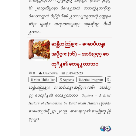
ေမာင္ဥကၠလာ - ႏွစ္ရုပ္လုပ္တဲ့ အရႈပ္မ်ား (မိုးမခ) ဇူလိုင္
၆၊ ၂၀၁၇က်ဳပ္ဘဝမွာ ဒီေန႔အထိ တသက္နဲ႔တကိုယ္
ဒီေလာက္အထိ ဒီႏိုင္ငံ၊ ဒီၿမိဳ ႔သား ျဖစ္ရတာကို ဂုဏ္ယူမ
ဆံုး မျဖစ္ခဲ့။ အထူးအားျဖင့္ အခုဆိုရင္ ဒီၿမိဳ
႔သား...
မာန္သီဟထြန္း – ေဆပီယန္စ္၊
အပိုင္း (၁၆) – အာဒံႏွင့္ ဧဝ
တုိ႔၏ တေန႔တာဘဝ
💬 0
👤 Unknown
📅 2019-02-23
🔖Man Thiha Tun
🔖Sapiens
🔖Serial Program
🔖Serial Translation
မာန္သီဟထြန္း – ေဆပီယန္စ္၊ အပိုင္း (၁၆) – အာဒံႏွ
င့္ ဧဝတုိ႔၏ တေန႔တာဘဝ Sapiens – A Brief
History of Humankind by Yuval Noah Harari (မိုးမခ)
ေဖေဖာ္၀ါရီ ၂၃၊ ၂၀၁၉ စာေရးသူ၏ ေဖ့စ္ဘြတ္မွ ခြ
င့္ျပ...