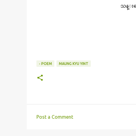
သန္းေ
- POEM
MAUNG KYU YINT
Post a Comment
C
o