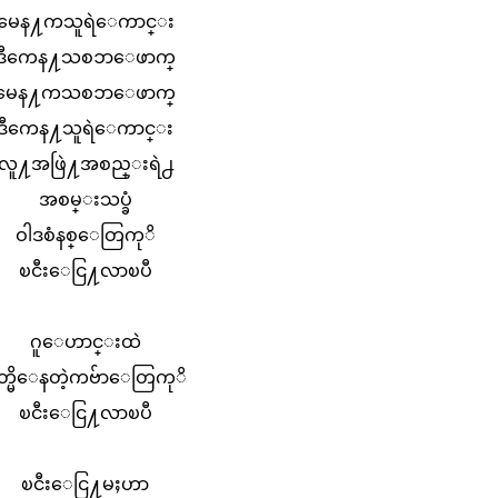
မေန႔ကသူရဲေကာင္း
ဒီကေန႔သစၥာေဖာက္
မေန႔ကသစၥာေဖာက္
ဒီကေန႔သူရဲေကာင္း
လူ႔အဖြဲ႔အစည္းရဲ႕
အစမ္းသပ္ခံ
ဝါဒစံနစ္ေတြကုိ
ၿငီးေငြ႔လာၿပီ
ဂူေဟာင္းထဲ
ိတ္မိေနတဲ့ကဗ်ာေတြကုိ
ၿငီးေငြ႔လာၿပီ
ၿငီးေငြ႔မႈဟာ