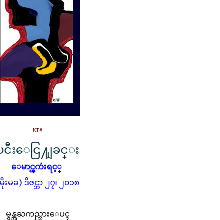
KT#
ၿငီးေငြ႔ျခင္း
ေမာင္ၾကဴးရင့္
မိုးမခ) ဒီဇင္ဘာ ၂၇၊ ၂၀၁၈
မွန္အႀကည္သားေပၚ