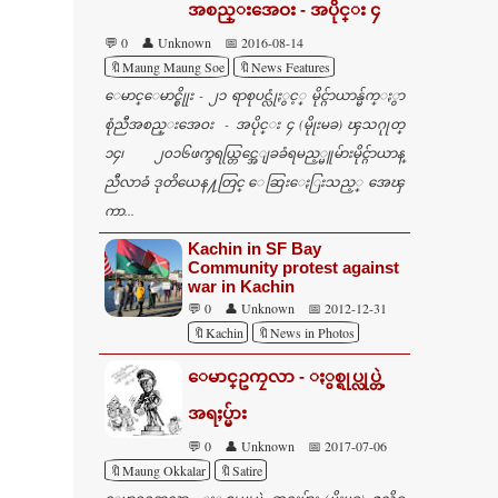
အစည္းအေဝး - အပိုင္း ၄
💬 0
👤 Unknown
📅 2016-08-14
🔖Maung Maung Soe
🔖News Features
ေမာင္ေမာင္စိုုး - ၂၁ ရာစုပင္လုံႏွင့္ မိုင္ဂ်ာယာန္မ်က္ႏွာ
စုံညီအစည္းအေဝး - အပိုင္း ၄ (မိုုးမခ) ၾသဂုုတ္
၁၄၊ ၂၀၁၆ဖက္ဒရယ္တြင္အေျခခံရမည့္မူမ်ားမိုင္ဂ်ာယာန္
ညီလာခံ ဒုတိယေန႔တြင္ ေဆြးေႏြးသည့္ အေၾ
ကာ...
Kachin in SF Bay
Community protest against
war in Kachin
💬 0
👤 Unknown
📅 2012-12-31
🔖Kachin
🔖News in Photos
ေမာင္ဥကၠလာ - ႏွစ္ရုပ္လုပ္တဲ့
အရႈပ္မ်ား
💬 0
👤 Unknown
📅 2017-07-06
🔖Maung Okkalar
🔖Satire