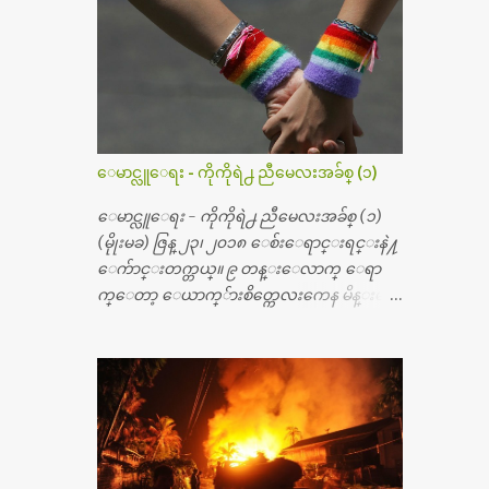
မ္းသြားလို႔ အရိုးအစားထိုးကုသျခင္း လုပ္ပါ
တယ္။ အရိုးအထူးကု ဆရာဝန္က ဝိတိုရိယေဟာ္တ
ယ္လိုအခန္းမွာ တရက္ က်ပ္ ၃ ေသာင္းနဲ႔ေနေ
စၿပီး၊ အာရွေတာ္ဝင္ခြဲစိတ္ခန္းကို ငွားရမ္းခြဲစိ
တ္ အရိုးအစားထိုးကုပါတယ္။ ေဆးစစ္၊ေဆး
ဝယ္၊ ခြဲစိတ္ကု၊ အရိုးအစားထိုးပစၥည္း စတဲ့စရိ
တ္ေတြနဲ႔ေဆးရံုမွာ ၂ ပတ္ေနထိုင္စရိတ္ သိ
ေမာင္လူေရး - ကိုကိုရဲ႕ ညီမေလးအခ်စ္ (၁)
န္း ၇၀ ေလာက္ ကုန္သြားပါတယ္။ သူငယ္ခ်င္းျ
ဖစ္သူကို လာေတြ႔ရင္း ဟိုတယ္လို သန္႔ရွင္း
ေမာင္လူေရး - ကိုကိုရဲ႕ ညီမေလးအခ်စ္ (၁)
သပ္ရပ္တဲ့ ဝိတိုရိယေဆးရံုမွာ စီတီစကင္ နဲ႔ အမ္အာ
(မိုုးမခ) ဇြန္ ၂၃၊ ၂၀၁၈ ေစ်းေရာင္းရင္းနဲ႔
အိုင္1 စက္ခန္းကိုေတြ႔လို႔ေမးၾကည့္ေ
ေက်ာင္းတက္တယ္။ ၉ တန္းေလာက္ ေရာ
တာ့ တခါစမ္းရင္ က်ပ္တသိန္းေက်ာ္ က်သင့္တ
က္ေတာ့ ေယာက္်ားစိတ္ကေလးကေန မိန္းမစိ
ယ္သိရပါတယ္။ တခါတေလ ကိုယ္လက္ေျခ၊
တ္ေလး ေပါက္လာတယ္။ အေဖတို႔က လက္ဖက္ရ
ဦးေႏွာက္ေတြ အေသးစိတ္ၾကည့္လိုရင္ ဒီစက္ၾ
ည္နဲ႔ ထပ္တရာေရာင္းတယ္။ အဲဒါ ဝိုင္းကူ
ကီးေတြနဲ႔ စမ္းသပ္ရပါတယ္။ ခႏၱာကိုယ္အစိတ္ပို
တာေပါ့။ မိန္းကေလး အေပါင္းအသင္းလ
င္း ကလီစာေတြကိုၾကည့္ရႈတဲ့ အာလထ
ည္း မ်ားတယ္။ ငယ္ငယ္တုန္းကေတာ့ အမေတြနဲ႔
ရာေဆာင္း2 စက္ေတြကေတာ့ ေစ်းသိပ္မႀ
ေနတာဆုိေတာ့ သနပ္ခါးေလးေတြ လိမ္း
ကီးလို႔ ျမန္မာျပည္ေဆးရံုတိုင္းရွိပါတယ္။
တယ္။ ပန္းပန္တယ္။ မိန္းကေလး အဝတ္အစားေ
တစ္ခါစမ္းရင္ က်ပ္တစ္ေသာင္းေလာက္ က်သ
တြကိုလည္း ခုိးဝတ္တယ္။ မိန္းမစိတ္ရွိေတာ့