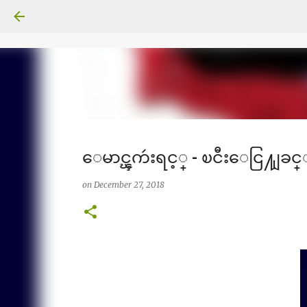
ေမာင္ၾကဴးရင့္ - ၿငီးေငြ႔ျခင
on
December 27, 2018