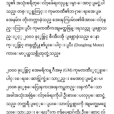
သူ၏ အသုံးစရိတ္ေလ်ာ့ခ်ေရးလုပ္ငန္းမွာ ေအာင္ျမင္ခဲ့ပါ
သည္၊ တစ္ႏွစ္အတြင္း ကုမၸဏီ၏ဘ႑ာေရးအေျခ
အေနမ်ား တိုးတက္လာခဲ့သည္ အေၾကြးမ်ား၏ဖိအားေလ်ာ့န
ည္းသြားျပီး ကုမၸဏီကအျမတ္အစြန္းရသည္ဟု ျဖစ္လာသ
ည္ႏွင့္ ၂၀၀၁ ခုႏွစ္တြင္ စီ၊အီး၊အို ျဖစ္လာခဲ့သည္၊ ေနာ
က္ႏွစ္တြင္ တရုတ္တို႔၏ပူးေပါင္းျပီး (Dongfeng Motor)
ကားေမာ္ဒယ္အသစ္ကိုထုတ္ခဲ့သည္။
၂၀၀၀ ခုႏွစ္တြင္ အေမရိကန္ ဂ်ီအမ္ (GM) ကုမၸဏီႏွင့္ပူးေ
ပါင္းေရးေဆာင္ရြက္ခဲ့ေသာ္လည္း မေအာင္ျမင္ခဲ့ေပ၊
၂၀၀၈ ခုႏွစ္ေငြေၾကးအၾကပ္အတည္းၾကံဳေသာ
အခါအသုံးအစြဲေလ်ာ့ခ်ေရးကိုပါ ဦးစားေပးလုပ္ေဆာင္ခဲ့
သည္၊ ဘက္ထရီျဖင့္ေျပးေသာလွ်ပ္စစ္ကားကို အျမတ္မျမင္ရေ
သးေသာ္လည္း ေရးႏိုးက ဤပေရာဂ်က္ကို ဦးေဆာင္ လ်