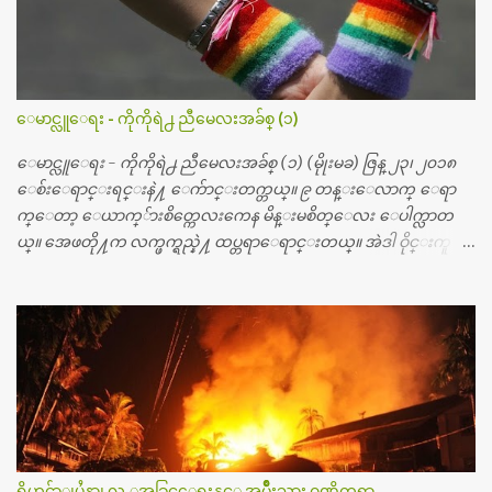
တ္ေတြနဲ႔ေဆးရံုမွာ ၂ ပတ္ေနထိုင္စရိတ္ သိန္း ၇၀ ေလာက္ ကုန္သြား
ပါတယ္။ သူငယ္ခ်င္းျဖစ္သူကို လာေတြ႔ရင္း ဟိုတယ္လို သန္႔ရွင္းသ
ပ္ရပ္တဲ့ ဝိတိုရိယေဆးရံုမွာ စီတီစကင္ နဲ႔ အမ္အာအိုင္1 စက္ခန္းကိုေ
တြ႔လို႔ေမးၾကည့္ေတာ့ တခါစမ္းရင္ က်ပ္တသိန္းေက်ာ္ က်သင့္
တယ္သိရပါတယ္။ တခါတေလ ကိုယ္လက္ေျခ၊ ဦးေႏွာက္ေတြ အေသး
ေမာင္လူေရး - ကိုကိုရဲ႕ ညီမေလးအခ်စ္ (၁)
စိတ္ၾကည့္လိုရင္ ဒီစက္ၾကီးေတြနဲ႔ စမ္းသပ္ရပါတယ္။ ခႏၱာကိုယ္အစိတ္ပို
င္း ကလီစာေတြကိုၾကည့္ရႈတဲ့ အာလထရာေဆာင္း2 စက္ေတြ
ေမာင္လူေရး - ကိုကိုရဲ႕ ညီမေလးအခ်စ္ (၁) (မိုုးမခ) ဇြန္ ၂၃၊ ၂၀၁၈
ကေတာ့ ေစ်းသိပ္မႀကီးလို႔ ျမန္မာျပည္ေဆးရံုတိုင္းရွိပါတယ္။
ေစ်းေရာင္းရင္းနဲ႔ ေက်ာင္းတက္တယ္။ ၉ တန္းေလာက္ ေရာ
တစ္ခါစမ္းရင္ က်ပ္တစ္ေသာင္းေလာက္ က်သင့္ပါတယ္။ စာေရးသူ လြ
က္ေတာ့ ေယာက္်ားစိတ္ကေလးကေန မိန္းမစိတ္ေလး ေပါက္လာတ
န္ခဲ့တဲ့ (၂)...
ယ္။ အေဖတို႔က လက္ဖက္ရည္နဲ႔ ထပ္တရာေရာင္းတယ္။ အဲဒါ ဝိုင္းကူ
တာေပါ့။ မိန္းကေလး အေပါင္းအသင္းလည္း မ်ားတယ္။ ငယ္ငယ္တု
န္းကေတာ့ အမေတြနဲ႔ ေနတာဆုိေတာ့ သနပ္ခါးေလးေတြ လိမ္း
တယ္။ ပန္းပန္တယ္။ မိန္းကေလး အဝတ္အစားေတြကိုလည္း ခုိးဝတ္တ
ယ္။ မိန္းမစိတ္ရွိေတာ့ ရွိေပမယ့္ ကိုယ့္ကိုယ္ကို မိန္းမစိတ္ေပါက္မွန္း
သိတာက ၉ တန္း၊ ၁၀ တန္းေလာက္ကမွ။ ညီအစ္ကို ေမာင္နွမ အားလံုး ၆
ေယာက္ရွိတယ္။ အစ္ကို ၃ ေယာက္၊ အစ္မ ႏွစ္ေယာက္။ အစ္ကိုေတြက
လည္း သူ႔ အေပါင္းအသင္းနဲ႔ သူဆိုေတာ့ အမေတြနဲ႔ဘဲ ေပါ
င္းတယ္။ ျပီးေတာ့ အေဖကလည္း ေယာက္်ားဆုိ ေယာ
က္်ားေလးလုိဘဲ ေနေစခ်င္တယ္။ အေဖ့ကို ေၾကာက္လည္း ေၾကာ
ရိုဟင္ဂ်ာျပႆနာ၊ လူ ့အခြင့္အေရးနွင့္ အမ်ိဳးသား ဂုဏ္သိကၡာ