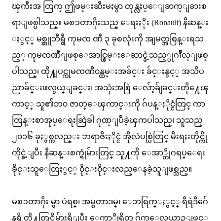
ၾကီးအ တြက္ ဤဖမ္းဆီးမႈမွာ တုန္လႈပ္ေျခာက္ျခားစ
ရာျဖစ္ပါသည္။ မစၥတာဂိုးသည္ ေရးႏိုး (Ronault) နီဆန္း
ႏွင့္ မစ္ဆူဘီရွီ ကုမၸ ဏီ ၃ ခုစလုံးကို အျမတ္အစြန္းရသ
ည့္ ကုမၸဏီျဖစ္ေအာင္စြမ္းေဆာင္ခဲ့သည့္ပုဂၢိဳလ္ျဖစ္
ပါသည္၊ ထို႔ျပင္ကုမၸဏီ၀န္ထမ္းအခ်င္း ခ်င္းနွင့္ အသိပ
ညာခ်င္းဖလွယ္ျခင္း၊ အသုံးအစြဲ ေလ်ာ့ခ်ျခင္းတို႔ေၾ
ကာင့္ သူ၏ဘ၀ ဇာတ္ေၾကာင္းကို ဂ်ပန္ႏိုင္ငံတြင္ ကာ
တြန္းစာအုပ္ေရးဆြဲခါ ဂုဏ္ျပဳခဲ့ၾကပါသည္၊ သူသည္
၂၀၁၆ ခုႏွစ္ကလည္း ဘရာဇီးႏိုင္ငံ အိုလံပစ္ပြဲတြင္ မီးရႈးတိုင္ကို
ကိုင္ခဲ့ျပီး နီဆန္းစက္ရုံမ်ားတြင္ သူ႔ကို ေအာ္တိုဂရပ္ေရး
ခိုင္းသူေတြႏွင့္ ၀ိုင္း၀ိုင္းလည္ေနခဲ့သူျဖစ္သည္။
မစၥတာဂိုး မွာ ပဲရစ္၊ အမ္စတာဒမ္၊ ေဘရြက္ႏွင့္ ရီရဲဒီဂ်ေ
နရို တို႔တြင္အိမ္မ်ားရွိျပီး ေကာ္ပိုရိတ္ ဂ်က္ေလယာဥ္ျဖင့္