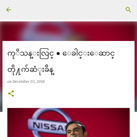
Skip to main content
ကုိသန္းလြင္ ● ေခါင္းေဆာင္
တို႔က်ဆံုးခ်ိန္
on
December 03, 2018