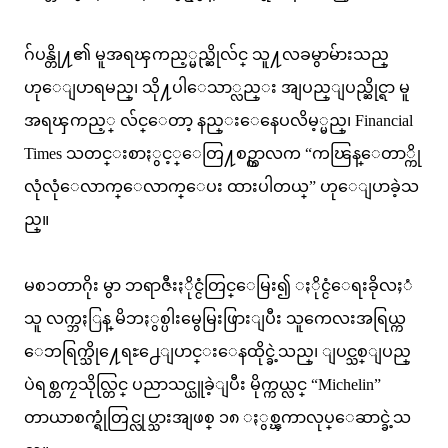
ဂ်ပန္တို႔၏ မူအရၾကည့္မည္ဆိုလ်င္ သူ႔လခမွာမ်ားသည္
ဟုေျပာရမည္၊ သို႔ပါေသာ္လည္း အျပည္ျပည္ဆိုင္ရာ မူ
အရၾကည့္ လ်င္ေတာ့ နည္းေနေပလိမ့္မည္၊ Financial
Times သတင္းစာႏွင့္ေတြ႔စဥ္ကာလက “ကၽြန္ေတာ္ကို
လုံလုံေလာက္ေလာက္ေပး ထားပါတယ္” ဟုေျပာခဲ့သ
ည္။
မစၥတာဂိုး မွာ ဘရာဇီးႏိုင္ငံတြင္ေမြး၍ ႏိုင္ငံေရးခိုလႈံ
သူ လက္ဘႏြန္ မိဘႏွစ္ပါးမွေမြးဖြားျပီး သူကေလးအရြယ္က
ေဘရြက္သို႔ေရႊ႕ေျပာင္းေနထိုင္ခဲ့သည္၊ ျပင္သစ္ျပည္
ပဲရစ္တကၠသိုလ္တြင္ ပညာသင္ယူခဲ့ျပီး မိုက္ကယ္လင္ “Michelin”
တာယာစက္ရုံတြင္လုပ္သားအျဖစ္ ၁၈ ႏွစ္ၾကာလုပ္ေဆာင္ခဲ့သ