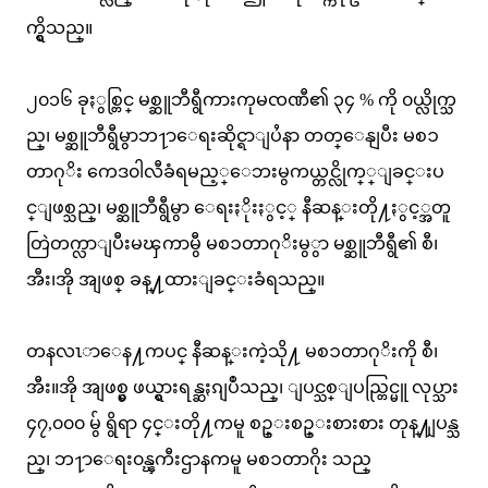
က္ရွိသည္။
၂၀၁၆ ခုႏွစ္တြင္ မစ္ဆူဘီရွီကားကုမၸဏီ၏ ၃၄ % ကို ၀ယ္လိုက္သ
ည္၊ မစ္ဆူဘီရွီမွာဘ႑ာေရးဆိုင္ရာျပႆနာ တတ္ေနျပီး မစၥ
တာဂုိး ကေဒ၀ါလီခံရမည့္ေဘးမွကယ္တင္လိုက္္ျခင္းပ
င္ျဖစ္သည္၊ မစ္ဆူဘီရွီမွာ ေရးႏိုးႏွင့္ နီဆန္းတို႔ႏွင့္အတူ
တြဲတက္လာျပီးမၾကာမွီ မစၥတာဂုိးမွွာ မစ္ဆူဘီရွီ၏ စီ၊
အီး၊အို အျဖစ္ ခန္႔ထားျခင္းခံရသည္။
တနလၤာေန႔ကပင္ နီဆန္းကဲ့သို႔ မစၥတာဂုိးကို စီ၊
အီး။အို အျဖစ္မွ ဖယ္ရွားရန္ဆႏၵျပဳသည္၊ ျပင္သစ္ျပည္တြင္မူ လုပ္သား
၄၇,၀၀၀ မွ် ရွိရာ ၄င္းတို႔ကမူ စဥ္းစဥ္းစားစား တုန္႔ျပန္သ
ည္၊ ဘ႑ာေရး၀န္ၾကီးဌာနကမူ မစၥတာဂိုး သည္