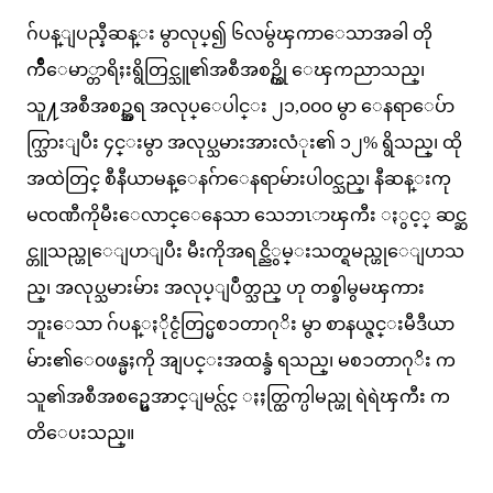
ဂ်ပန္ျပည္နီဆန္း မွာလုပ္၍ ၆လမွ်ၾကာေသာအခါ တို
က်ိဳေမာ္တာရိႈးရွိတြင္သူ၏အစီအစဥ္ကို ေၾကညာသည္၊
သူ႔အစီအစဥ္အရ အလုပ္ေပါင္း ၂၁,၀၀၀ မွာ ေနရာေပ်ာ
က္သြားျပီး ၄င္းမွာ အလုပ္သမားအားလံုး၏ ၁၂% ရွိသည္၊ ထို
အထဲတြင္ စီနီယာမန္ေနဂ်ာေနရာမ်ားပါ၀င္သည္၊ နီဆန္းကု
မၸဏီကိုမီးေလာင္ေနေသာ သေဘၤာၾကီး ႏွင့္ ဆင္ဆ
င္တူသည္ဟုေျပာျပီး မီးကိုအရင္ညိွမ္းသတ္ရမည္ဟုေျပာသ
ည္၊ အလုပ္သမားမ်ား အလုပ္ျပဳတ္သည္ ဟု တစ္ခါမွမၾကား
ဘူးေသာ ဂ်ပန္ႏိုင္ငံတြင္မစၥတာဂုိး မွာ စာနယ္ဇင္းမီဒီယာ
မ်ား၏ေ၀ဖန္မႈကို အျပင္းအထန္ခံ ရသည္၊ မစၥတာဂုိး က
သူ၏အစီအစဥ္မေအာင္ျမင္လ်င္ ႏႈတ္ထြက္ပါမည္ဟု ရဲရဲၾကီး က
တိေပးသည္။