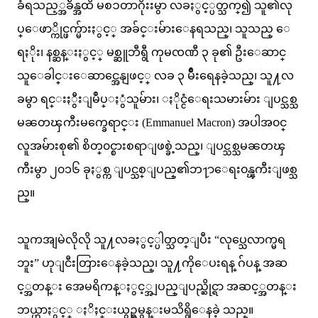
ခံရသည့္အခ်ိန္အထိ မစၥတာဂိုးးမွာ လခႏွင့္ပတ္သက္၍ သူ၏လု
ပ္ေဖာ္ကိုင္ဖက္မ်ားႏွင့္ အခ်င္းမ်ားေနရသည္၊ သူသည္ ေ
ရႏိုး၊ နစ္ဆန္းႏွင့္ မစ္ဆူဘီရွီ ကုမၸဏီ ၃ ခု၏ ဦးေဆာင္
သူေခါင္းေဆာင္အေနျဖင့္ လခ ၃ မ်ိဳးရေနခဲ့သည္၊ သူ႔လ
ခမွာ ရင္းႏွီးျမဳပ္ႏွံသူမ်ား၊ ႏိုင္ငံေရးသမားမ်ား ျပင္သစ္သ
မၼတၾကီးမက္ခေရာင္း (Emmanuel Macron) အပါအ၀င္
လူအမ်ားစု၏ စိတ္၀င္စားစရာျဖစ္ခဲ့သည္၊ ျပင္သစ္သမၼတၾ
ကီးမွာ ၂၀၁၆ ခုႏွစ္က ျပင္သစ္ျပည္၏ဘ႑ာေရး၀န္ၾကီးျဖစ္သ
ည္။
သူကအျမဲလိုလို သူ႔လခႏွင့္ပါတ္သတ္ျပီး “လုပ္သေလာက္မရ
ဘူး” ဟုျငီးတြားေနခဲ့သည္၊ သူ႔ကိုေပးရန္ ဂ်ပန္ အဆ
င့္အတန္း အေမရိကန္ႏွင့္အျပည္ျပည္ဆိုင္ရာ အဆင့္အတန္း
ဘယ္ဟာႏွင့္ ႏိႈင္းယွဥ္ရမွန္းမသိရွိေနခဲ့ သည္။