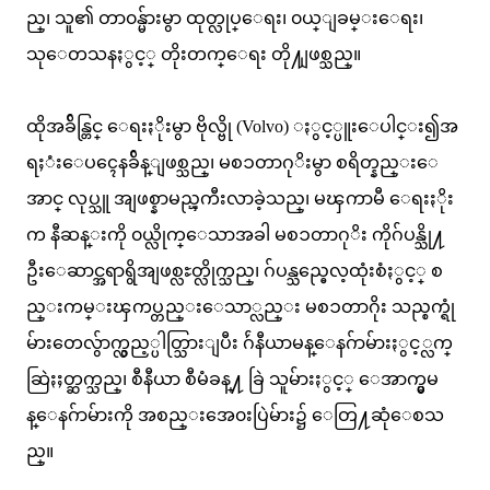
ည္၊ သူ၏ တာ၀န္မ်ားမွာ ထုတ္လုပ္ေရး၊ ၀ယ္ျခမ္းေရး၊
သုေတသနႏွင့္ တိုးတက္ေရး တို႔ျဖစ္သည္။
ထိုအခ်ိန္တြင္ ေရးႏိုးမွာ ဗိုလ္ဗို (Volvo) ႏွင့္ပူးေပါင္း၍အ
ရႈံးေပၚေနခ်ိန္ျဖစ္သည္၊ မစၥတာဂုိးမွာ စရိတ္နည္းေ
အာင္ လုပ္သူ အျဖစ္နာမည္ၾကီးလာခဲ့သည္၊ မၾကာမီ ေရးႏိုး
က နီဆန္းကို ၀ယ္လိုက္ေသာအခါ မစၥတာဂုိး ကိုဂ်ပန္သို႔
ဦးေဆာင္အရာရွိအျဖစ္လႊတ္လိုက္သည္၊ ဂ်ပန္သည္ဓေလ့ထုံးစံႏွင့္ စ
ည္းကမ္းၾကပ္တည္းေသာ္လည္း မစၥတာဂိုး သည္စက္ရုံ
မ်ားတေလွ်ာက္လွည့္ပါတ္သြားျပီး ဂ်ဴနီယာမန္ေနဂ်ာမ်ားႏွင့္လက္
ဆြဲႏႈတ္ဆက္သည္၊ စီနီယာ စီမံခန္႔ ခြဲ သူမ်ားႏွင့္ ေအာက္မွမ
န္ေနဂ်ာမ်ားကို အစည္းအေ၀းပြဲမ်ား၌ ေတြ႔ဆုံေစသ
ည္။