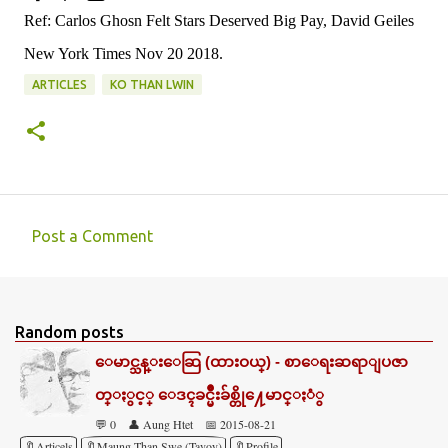
Ref: Carlos Ghosn Felt Stars Deserved Big Pay, David Geiles
New York Times Nov 20 2018.
ARTICLES
KO THAN LWIN
Post a Comment
C
o
m
Random posts
m
ေမာင္သန္းေဆြ (ထားဝယ္) - စာေရးဆရာျပဇာ
e
တ္ႏွင့္ ေဒၚခင္မ်ိဳးခ်စ္တို႔ေမာင္ႏံွ
n
💬 0
👤 Aung Htet
📅 2015-08-21
t
🔖Articels
🔖Maung Than Swe (Tavoy)
🔖Profile