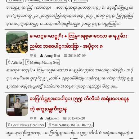
s
ေမာင္သန္းေဆြ (ထားဝယ္) - စာေရးဆရာျပဇာတ္ႏွင့္ ေဒၚခင္မ်ိဳးခ်စ္တို႔ေမာ
င္ႏံွၾသဂတ္စ္ ၂၁၊ ၂၀၁၅အေတြးအျမင္၊အမွတ္ ၂၀၉၊ ၂၀၀၉ ခုႏွစ္၊ ဩဂုတ္လတြ
င္ ေဖာ္ျပခဲ့သည့္ ေဆာင္းပါးျဖစ္ပါသည္။ ၂၀၀၉ ခုႏွစ္၊ မတ္လတြင္က်င...
ေမာင္ေမာင္စုိး ● လြမ္းရစ္ေဝေသာ ေန႔မ်ား
ညမ်ား ဘဝေပါင္းမ်ားစြာ - အပိုင္း ၈
💬 0
👤 Aung Htet
📅 2016-07-09
🔖Articles
🔖Maung Maung Soe
ေမာင္ေမာင္စုိး ● လြမ္းရစ္ေဝေသာ ေန႔မ်ား ညမ်ား ဘဝေပါင္းမ်ားစြာ - အပို
င္း ၈(မုိးမခ) ဇူလုိင္ ၉၊ ၂၀၁၆ ● ၁၉၇၀မိမိကြမ္းျခံကုန္းေက်ာင္းတြင္ ရွစ္တ
န္းစာေမးပြဲမေျဖခင္မွီ မိဘမ်ားက အလုပ္ေျပာင္းရသည္။ မိခင္ျဖ...
ေငြက်ပ္သန္းေပါင္း (၅၅) ဘီလီယံ အရံႈးေပၚေန
တဲ့ စက္မႈဝန္ႀကီးဌာန
💬 0
👤 Unknown
📅 2015-05-20
🔖Local News Headlines
🔖Yan Naung (Bo Ta Htaung)
ရန္ေနာင္(ဗိုလ္တေထာင္) - ေငြက်ပ္သန္းေပါင္း (၅၅) ဘီလီယံ အရံႈးေပၚေနတဲ့ စ