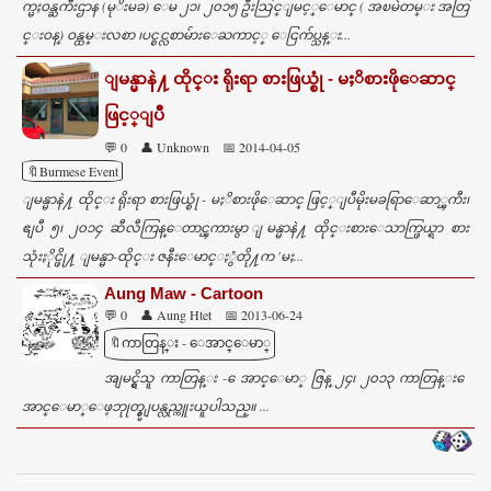
က္မႈဝန္ႀကီးဌာန (မုိးမခ) ေမ ၂၁၊ ၂၀၁၅ ဦးသြင္ျမင့္ေမာင္ ( အၿမဲတမ္း အတြ
င္းဝန္) ဝန္ထမ္းလစာ ၊ပင္စင္လစာမ်ားေႀကာင့္ ေငြက်ပ္သန္း...
ျမန္မာနဲ႔ ထိုင္း ရိုးရာ စားဖြယ္စုံ - မႈိစားဖိုေဆာင္
ဖြင့္ျပီ
💬 0
👤 Unknown
📅 2014-04-05
🔖Burmese Event
ျမန္မာနဲ႔ ထိုင္း ရိုးရာ စားဖြယ္စုံ - မႈိစားဖိုေဆာင္ ဖြင့္ျပီမိုးမခရြာေဆာ္ၾကီး၊
ဧျပီ ၅၊ ၂၀၁၄ ဆီလီကြန္ေတာင္ၾကားမွာ ျမန္မာနဲ႔ ထိုင္းစားေသာက္ဖြယ္ရာ စား
သုံးႏိုင္ဖို႔ ျမန္မာ-ထိုင္း ဇနီးေမာင္ႏွံတို႔က 'မႈ...
Aung Maw - Cartoon
💬 0
👤 Aung Htet
📅 2013-06-24
🔖ကာတြန္း - ေအာင္ေမာ္
အျမင္ရွိသူ ကာတြန္း - ေအာင္ေမာ္ ဇြန္ ၂၄၊ ၂၀၁၃ ကာတြန္း ေ
အာင္ေမာ္ေဖ့ဘုုတ္ခ္မွ ျပန္လည္ကူးယူပါသည္။ ...