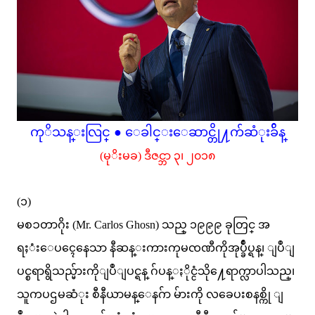
ကုိသန္းလြင္ ● ေခါင္းေဆာင္တို႔က်ဆံုးခ်ိန္
(မုိးမခ) ဒီဇင္ဘာ ၃၊ ၂၀၁၈
(၁)
မစၥတာဂိုး (Mr. Carlos Ghosn) သည္ ၁၉၉၉ ခုတြင္ အ
ရႈံးေပၚေနေသာ နီဆန္းကားကုမၸဏီကိုအုပ္ခ်ဳပ္ရန္၊ ျပဳျ
ပင္စရာရွိသည္မ်ားကိုျပဳျပင္ရန္ ဂ်ပန္ႏိုင္ငံသို႔ေရာက္လာပါသည္၊
သူကပဌမဆံုး စီနီယာမန္ေနဂ်ာ မ်ားကို လခေပးစနစ္ကို ျ