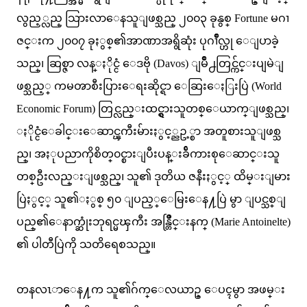
လွည့္လည္ သြားလာေနသူျဖစ္သည္ ၂၀၀၃ ခုနွစ္ Fortune မဂၢ
ဇင္းက ၂၀၀၇ ခုႏွစ္၏အာဏာအရွိဆုံး ပုဂၢိဳလ္ဟု ေျပာခဲ့
သည္၊ ဆြစ္ဇာ လန္ႏိုင္ငံ ေဒဗို (Davos) ျမိဳ႕တြင္က်င္းပျမဲျ
ဖစ္သည့္ ကမၻာစီးပြားေရးဆိုင္ရာ ေဆြးေႏြးပြဲ (World
Economic Forum) တြင္လည္းထင္ရွားသူတစ္ေယာက္ျဖစ္သည္၊
ႏိုင္ငံေခါင္းေဆာင္ၾကီးမ်ားႏွင့္ညဥ့္စာ အတူစားသူျဖစ္သ
ည္၊ အႏုပညာကိုစိတ္၀င္စားျပီးပန္းခ်ီကားစုေဆာင္းသူ
တစ္ဦးလည္းျဖစ္သည္၊ သူ၏ ဒုတိယ ဇနီးႏွင့္ ထိမ္းျမား
ပြဲႏွင့္ သူ၏ႏွစ္ ၅၀ ျပည့္ေမြးေန႔ပြဲ မွာ ျပင္သစ္ျ
ပည္၏ေနာက္ဆုံးဘုရင္မၾကီး အန္တြိဳင္းနက္ (Marie Antoinelte)
၏ ပါတီပြဲကို သတိရေစသည္။
တနလၤာေန႔က သူ၏ဂ်က္ေလယာဥ္ ေပၚမွာ အဖမ္း