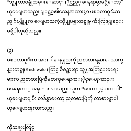
“သူ႔တာ၀န္ကိုထမ္းေဆာင္ႏိုင္သည့္ ေနရာမွာမရွိေတာ့”
ဟုေျပာသည္၊ ျပင္သစ္၏အေနအထားမွာ မစၥတာဂုိးသ
ည္ ဂ်ပန္တို႔က ေျပာသကဲ့သို႔ျပစ္မႈတစ္ခုမွ က်ဴးလြန္ျခင္း
မရွိပါဟုဆိုသည္။
(၃)
မစၥတာဂုိးက အဂၤ ါေန႔ညကို ညစာစားရန္စားေသာက္ခ
န္းတစ္ခု(Kushiwaka) တြင္ စီစဥ္ထားရာ သူ႔အတြင္းေရး
မႈးက ညစာစားပြဲကိုမတက္ေရာက္ႏိုင္ေၾကာင္း
အေၾကာင္းၾကားလာသည္၊ သူက “ေထာင္ဖမ္းတာပါ”
ဟုေျပာျပီး တခ်ိန္မွာေတာ့ ညစာစားပြဲကို လာစားမွာပါ
ဟုေျပာၾကားသည္။
ကိုသန္းလြင္