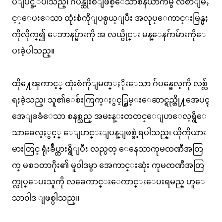
ပဳျပင္ခ့ဲပါသည္၊ ဂ်ပန္ထုံးစံျဖစ္ေသာစီနီယာက်မွ လစာျမႇ
င့္ေပးေသာ ထုံးစံကိုျပစ္ပယ္ျပီး အလုပ္ေကာင္းမြန္မႈ
ကိုလိုက္၍ ေဘာနပ္မ်ားကို အ လယ္ပိုင္း မန္ေနဂ်ာမ်ားကိုေ
ပးခဲ့ပါသည္။
ထို႔ေၾကာင့္ ထုံးစံကိုျမတ္ႏိုးေသာ ဂ်ပန္ဓေလ့ကို လစ္လ်ဴ
ရႈခဲ့သည္၊ သူ၏ေစ်းကြက္ႏွင့္စြမ္းေဆာင္ရည္တို႔အေပၚ
အေျခခံေသာ စနစ္သည္ အမႊန္းတတင္ေျပာေလ့ရွိေ
သာဓေလ့ႏွင့္ ေျပာင္းျပန္ျဖစ္ခဲ့ရပါသည္၊ ယိုကိုယား
မားတြင္ ရုံးခ်ဳပ္ထားရွိျပီး လည္ပတ္ ေနေသာကုမၸဏီအတြ
က္ မစၥတာဂိုး၏ မူ၀ါဒမွာ အေကာင္းဆုံး ကုမၸဏီအတြ
က္လုပ္ေပးသူကို လခေကာင္းေကာင္းေပးရမည္ ဟူေ
သာ၀ါဒ ျဖစ္ပါသည္။