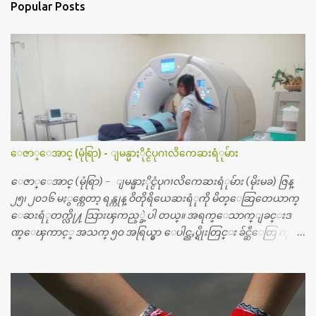
Popular Posts
ေဇာ္ေအာင္ (မုံရြာ) - ျမန္မာႏိုင္ငံပုဂၢလိကေဆးရံုမ်ား
ေဇာ္ေအာင္ (မုံရြာ) - ျမန္မာႏိုင္ငံပုဂၢလိကေဆးရံုမ်ား (မိုးမခ) ဇြန္
၂၅၊ ၂၀၁၆ မႏွစ္ကေတာ့ ရန္ကုန္ ဝိတိုရိယေဆးရံုကို မိတ္ေဆြတေယာက္
ေဆးရံုတက္လို႔ သြားၾကည့္ခဲ့ပါ တယ္။ အရက္ေသာက္ျခင္းဒ
ဏ္ေၾကာင့္ အသက္ ၅၀ အရြယ္မွာ ေပါင္ညႇပ္ရိုးတြင္း ခ်င္ဆီေတြ ကုန္ခ
မ္းသြားလို႔ အရိုးအစားထိုးကုသျခင္း လုပ္ပါတယ္။ အရိုးအထူးကု
ဆရာဝန္က ဝိတိုရိယေဟာ္တယ္လိုအခန္းမွာ တရက္ က်ပ္ ၃ ေသာင္းနဲ႔ေနေ
စၿပီး၊ အာရွေတာ္ဝင္ခြဲစိတ္ခန္းကို ငွားရမ္းခြဲစိတ္ အရိုးအစားထိုးကုပါတ
ယ္။ ေဆးစစ္၊ေဆးဝယ္၊ ခြဲစိတ္ကု၊ အရိုးအစားထိုးပစၥည္း စတဲ့စရိ