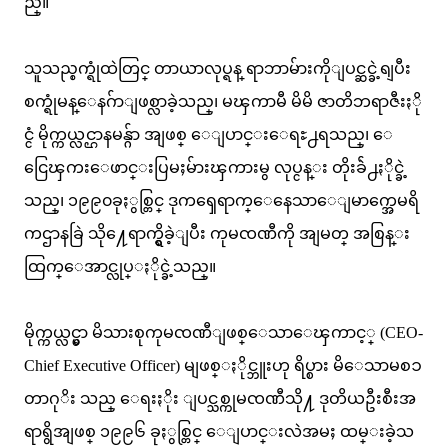
ည္။
သူသည္စက္ရုံထဲတြင္ တာယာလုပ္ရန္ ရာဘာမ်ားကိုျပင္ဆင္ခဲ့ရျပီး
စက္ရုံမန္ေနဂ်ာျဖစ္လာခဲ့သည္၊ မၾကာမီ မိမိ ဇာတိဘရာဇီးႏို
င္ငံ မိုက္ကယ္လင္ဌာနမန္ဂ်ာ အျဖစ္ ေျပာင္းေရႊ႕ရသည္၊ ေ
ငြေၾကးေဖာင္းပြမႈမ်ားၾကားမွ လုပ္ငန္း တိုးခ်ဲ႕ႏိုင္ခဲ့
သည္၊ ၁၉၉၀ခုႏွစ္တြင္ ဒုကၡေရာက္ေနေသာေျမာက္အေမရိ
ကဌာနခြဲ သို႔ေရာက္ရွိခဲ့ျပီး ကုမၸဏီကို အျမတ္ အစြန္း
ထြက္ေအာင္လုပ္ႏိုင္ခဲ့သည္။
မိုက္ကယ္လင္မွာ မိသားစုကုမၸဏီျဖစ္ေသာေၾကာင့္ (CEO-
Chief Executive Officer) မျဖစ္ႏိုင္ဘူးဟု ရိပ္စား မိေသာမစၥ
တာဂုိး သည္ ေရးႏိုး ျပင္သစ္ကုမၸဏီသို႔ ဒုတိယဦးစီးအ
ရာရွိအျဖစ္ ၁၉၉၆ ခုႏွစ္တြင္ ေျပာင္းလဲအမႈ ထမ္းခဲ့သ