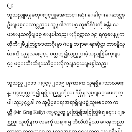
(၂)
သူသည္သူ႔ေခတ္ႏွင့္သူအေကာင္းဆုံး ေခါင္းေဆာင္တစ္
ဦးျဖစ္ေသာ္လည္း သူ႔၀ါဒကပင္ သူ၏နိဂုံးကို ဖန္တီး ေ
ပးေနသလိုျဖစ္ ေနပါသည္၊ ႏို၀င္ဘာလ ၁၉ ရက္ေန႔က
တိုက်ိဳျမိဳ႕တြင္မစၥတာဂိုးမွာ ဂ်ပန္မွ ဘ႑ာေရးဆိုင္ရာ တာ၀န္ရွိသူ
မ်ားကို သူ႔လခႏွင့္ ပတ္သတ္၍လွည့္စားခဲ့သည္ဟုစြဲခ်က္ျဖ
င့္ ဖမ္းဆီးထိန္းသိမ္းလိုက္ျခင္းျဖစ္ပါသည္။
သူသည္ ၂၀၁၁ ႏွင့္ ၂၀၁၅ ၾကားက သူရရွိေသာလခႏႈ
န္းႏွင့္ပတ္သတ္၍ ရရွိသည့္အတိုင္း ရီပို႔လုပ္ျခင္းမဟုတ္
ပါ၊ သူႏွင့္တခါ က အုပ္ခ်ဳပ္ေရးအရာရွိျဖစ္ခဲ့သူမစၥတာ က
ယ္လီ (Mr. Greg Kelly) ႏွင့္အတူ ပူးတြဲ၍အစြတ္စြဲခံရျခင္း ျဖ
စ္သည္၊ သူတို႔က လခကို ယန္း ၅ ဘီလီယံမွ်သာ ေၾကညာ
ထားရာ တကယ္စင္စစ္ သူ႔လခအစစ္မွာ ၄င္းထက္ ႏွစ္ဆနီးပါး