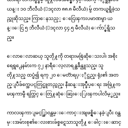
ယန္း ၁၀ ဘီလီယံ (ေဒၚလာ ၈၈.၈ မီလီယံ) မွ် တကယ္ရရွိခဲ့သ
ည္ဟုဆိုသည္။ ကြာေနသည့္ ေငြေၾကးပမာဏမွာ ယ
န္းေငြ ၅ ဘီလီယံ (ေဒၚလာ ၄၄.၅ မီလီယံ) ေက်ာ္မွ်ရွိသ
ည္။
ေလာေလာဆယ္ သူတို႔ကို တရားမစြဲဆိုေသးပါ၊ အစိုး
ရေရွ႕ေနမ်ားက ၇၂ နာရီေလ့လာရန္အခ်ိန္ယူသည္၊ သူ
တို႔သည္ ထပ္မံ၍ ရက္ ၂၀ ေမတၱာရပ္ႏိုင္သည္၊ ရုံး၏ အတ
ည္ျပဳခ်က္အေပၚတြင္မူတည္သည္၊ နီဆန္းအုပ္ခ်ဳပ္ေရး အဖြဲ႔က
မၾကာမွီ ရက္တြင္ ေတြ႔ဆုံေဆြးေႏြးၾကပါလိမ့္မည္။
ကာလၾကာျမင့္စြာ၀န္ထမ္းေကာင္းအျဖစ္ရွိေနခဲ့ျပီး ၀န္ထ
မ္းအမ်ားစု၏ေလးစားခ်စ္ခင္ရေသာသူတို႔ ေခါင္းေဆာင္