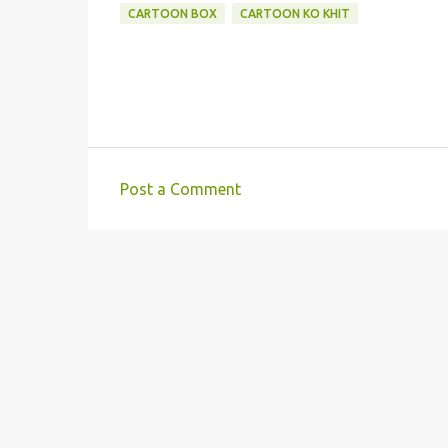
CARTOON BOX
CARTOON KO KHIT
Post a Comment
C
o
m
m
e
n
t
s