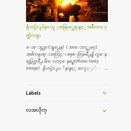
ကီးလို႔ ျမန္မာျပည္ေဆးရံုတိုင္းရွိပါတယ္။
တယ္။ ပန္းပန္တယ္။ မိန္းကေလး အဝတ္အစားေ
တစ္ခါစမ္းရင္ က်ပ္တစ္ေသာင္းေလာက္ က်သ
တြကိုလည္း ခုိးဝတ္တယ္။ မိန္းမစိတ္ရွိေတာ့
င့္ပါတယ္။ စာေရးသူ လြန္ခဲ့တဲ့ (၂)...
ရွိေပမယ့္ ကိုယ့္ကိုယ္ကို မိန္းမစိတ္ေပါက္မွန္း
သိတာက ၉ တန္း၊ ၁၀ တန္းေလာက္ကမွ။ ညီအ
ရိုဟင္ဂ်ာျပႆနာ၊ လူ ့အခြင့္အေရးနွင့္ အမ်ိဳးသား ဂု
စ္ကို ေမာင္နွမ အားလံုး ၆ ေယာက္ရွိတယ္။ အစ္ကို ၃
ဏ္သိကၡာ
ေယာက္၊ အစ္မ ႏွစ္ေယာက္။ အစ္ကိုေတြက
လည္း သူ႔ အေပါင္းအသင္းနဲ႔ သူဆိုေ
ေအ ာင္ထူး (ေရွ႕ေန) ( အာေဘာ္အျမင္)
တာ့ အမေတြနဲ႔ဘဲ ေပါင္းတယ္။ ျပီးေတာ့
အဓိကရုဏ္းအတြင္း စစ္ေတြၿမိဳ႕ရွိ လူေန
အေဖကလည္း ေယာက္်ားဆုိ ေယာ
ရပ္ကြက္တခ်ိဳ႕ မီးေလာင္ေနစဥ္(Photo: Getty
က္်ားေလးလုိဘဲ ေနေစခ်င္တယ္။ အေဖ့ကို
Image) ရိုဟင္ဂ်ာျပ ႆ နာနွင့္ ဆက္စပ္ျပီး ေ
ေၾကာက္လည္း ေၾကာက္ရတယ္။ ေယာ
ဒၚေအာင္ဆန္းစုၾကည္သည္ နိုဘယ္ဆုန ဲ႔ မထိုက္တ
က္်ားဘဝဆုိတာ ျမင့္ျမတ္တယ္ေပါ့။ ေယာ
န္ေၾကာင္း လူသိရွင္ၾကား စြပ္စြဲခ်က္ ေပၚထြ
က္်ားေလး စိတ္လည္း ရွိေအာင္ ဘာသာေရး
က္လာခဲ့သည္။ ဇူလိုင္လ ၂၃ ရက္္ ေန႕ တြင္ အယ္လ္ဂ်ာ
Labels
လည္း လုိက္စားေအာင္ တန္ခူးလဆုိ တစ္လ
ဇီးရား နိုင္ငံတကာ ရုပ္သံလႊင့္ဌာနမွ ရိုဟင္ဂ်ာလူထု
လံုး ကိုရင္ ဝတ္ခုိင္းတယ္။ ေက်ာင္းမွာဆုိ
မ်ား ဘ၀ပ်က္ေနၾကသည့္ ပံုမ်ား၊ စခန္းအ
ရင္ ေယာက္်ားေလးေတြက ကိုယ့္ကို ဘာ
လအလိုက္
တြင္းေနထိုင္ရာ တြင္လည္း အကူအညီမ်ား မရ
ပဲျဖစ္ျဖစ္ မၾကားတၾကား စရင္စတယ္။
ရွိ၍ စားရမဲ့ေသာက္ရမဲ့ ျဖစ္ေနပံုမ်ား၊ ဘဂၤ
အေျခာက္ ဘာညာေပါ့၊ အာ့့လုိေလးေတြ
လားေဒ႕ရွ္ နိုင္ငံဘက္သုိ႕ ေလွျဖင့္ကူးေျ
စတာေပါ့။ ကိုယ္ကလည္း ရန္မျဖစ္ခ်င္ေတာ့ ျပန္