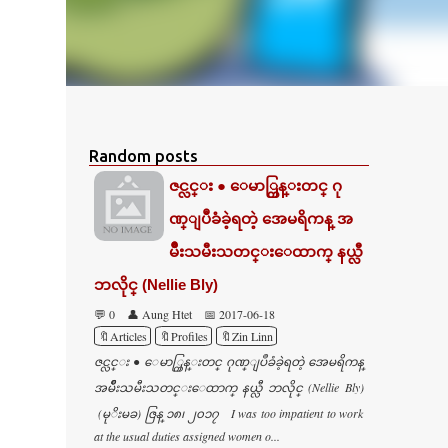
Random posts
ဇင္လင္း ● ေမာ္ကြန္းတင္ ဂု
ဏ္ျပဳခံခဲ့ရတဲ့ အေမရိကန္ အ
မ်ဳိးသမီးသတင္းေထာက္ နယ္လီ
ဘလိုင္ (Nellie Bly)
💬 0
👤 Aung Htet
📅 2017-06-18
🔖Articles
🔖Profiles
🔖Zin Linn
ဇင္လင္း ● ေမာ္ကြန္းတင္ ဂုဏ္ျပဳခံခဲ့ရတဲ့ အေမရိကန္
အမ်ဳိးသမီးသတင္းေထာက္ နယ္လီ ဘလိုင္ (Nellie Bly)
(မုိးမခ) ဇြန္ ၁၈၊ ၂၀၁၇ I was too impatient to work
at the usual duties assigned women o...