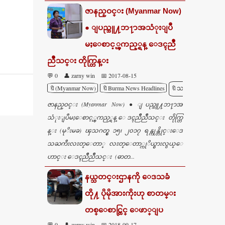
ဇာနည္ဝင္း (Myanmar Now)
● ျပည္သူ႔ဘ႑ာအသံုးျပဳ
မႈေစာင့္ၾကည့္ရန္ ေဒၚညဳိ
ညဳိသင္း တိုက္တြန္း
💬 0
👤 zarny win
📅 2017-08-15
🔖(Myanmar Now)
🔖Burma News Headlines
🔖သတင္း
ဇာနည္ဝင္း (Myanmar Now) ● ျပည္သူ႔ဘ႑ာအ
သံုးျပဳမႈေစာင့္ၾကည့္ရန္ ေဒၚညဳိညဳိသင္း တိုက္တြ
န္း (မုိးမခ) ၾသဂတ္စ္ ၁၅၊ ၂၀၁၇ ရန္ကုန္တိုင္းေဒ
သႀကီးလႊတ္ေတာ္ လႊတ္ေတာ္ကုိယ္စားလွယ္ေ
ဟာင္း ေဒၚညဳိညဳိသင္း (ဓာတ...
နယ္သတင္းဌာနကို ေဒသခံ
တို႔ ပိုမိုအားကိုးဟု စာတမ္း
တစ္ေစာင္တြင္ ေဖာ္ျပ
💬 0
👤 zarny win
📅 2018-09-17