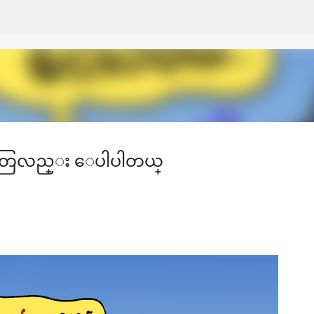
Skip to main content
ေတြလည္း ေပါပါတယ္