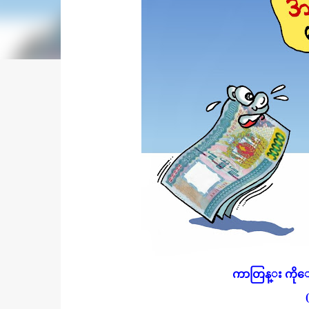
ကာတြန္း ကို