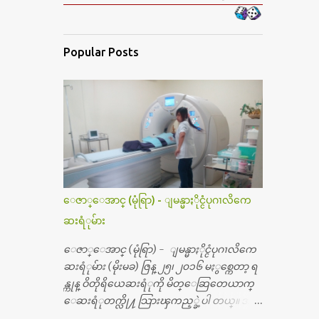
Popular Posts
ေဇာ္ေအာင္ (မုံရြာ) - ျမန္မာႏိုင္ငံပုဂၢလိကေ
ဆးရံုမ်ား
ေဇာ္ေအာင္ (မုံရြာ) - ျမန္မာႏိုင္ငံပုဂၢလိကေ
ဆးရံုမ်ား (မိုးမခ) ဇြန္ ၂၅၊ ၂၀၁၆ မႏွစ္ကေတာ့ ရ
န္ကုန္ ဝိတိုရိယေဆးရံုကို မိတ္ေဆြတေယာက္
ေဆးရံုတက္လို႔ သြားၾကည့္ခဲ့ပါ တယ္။ အရ
က္ေသာက္ျခင္းဒဏ္ေၾကာင့္ အသက္