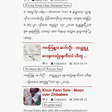
🔖Aung Nyein Chan (Myanmar Now)
ေအာင္ၿငိမ္းခ်မ္း (Myanmar Now) ● နယ္သတင္းဌာန
ကို ေဒသခံတို႔ ပိုမိုအားကိုးဟု စာတမ္းတစ္ေစာင္တြင္
ေဖာ္ျပ (မိုးမခ) စက္တင္ဘာ ၁၇၊ ၂၀၁၈ ရန္ကုန္ၿမဳိ႕တ
စ္ေနရာတြင္ သတင္းစာ၊ ဂ်ာနယ္ ဖတ္ရႈေနသူတခ်ုိ႕
(ဓာတ္...
ကာတြန္း ေဂ်ာ္ဒီး - ဘယ္သူ႔
ေၾကးပုုံၾကီးလဲ ဟိတ္ ...
💬 0
👤 Unknown
📅 2014-10-19
🔖Cartoon Box
🔖Gyaw Dee
ကာတြန္း ေဂ်ာ္ဒီး - ဘယ္သူ႔ ေၾကးပုုံၾကီးလဲ ဟိတ္
... (မိုုးမခ) ေအာက္တုုိဘာ ၁၉ ၊ ၂၀၁၄ ...
Khun Pann Sein - Moon
over Zinbabwe
💬 0
👤 Unknown
📅 2008-08-15
🔖Lighter Side
Normal 0 false false false MicrosoftInternetExplorer4