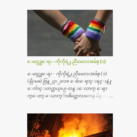
၅၀ အရြယ္မွာ ေပါင္ညႇပ္ရိုးတြင္း ခ်င္ဆီေတြ ကုန္ခ
မ္းသြားလို႔ အရိုးအစားထိုးကုသျခင္း လုပ္ပါ
တယ္။ အရိုးအထူးကု ဆရာဝန္က ဝိတိုရိယေဟာ္တ
ယ္လိုအခန္းမွာ တရက္ က်ပ္ ၃ ေသာင္းနဲ႔ေနေ
စၿပီး၊ အာရွေတာ္ဝင္ခြဲစိတ္ခန္းကို ငွားရမ္းခြဲစိ
တ္ အရိုးအစားထိုးကုပါတယ္။ ေဆးစစ္၊ေဆး
ဝယ္၊ ခြဲစိတ္ကု၊ အရိုးအစားထိုးပစၥည္း စတဲ့စရိ
တ္ေတြနဲ႔ေဆးရံုမွာ ၂ ပတ္ေနထိုင္စရိတ္ သိ
ေမာင္လူေရး - ကိုကိုရဲ႕ ညီမေလးအခ်စ္ (၁)
န္း ၇၀ ေလာက္ ကုန္သြားပါတယ္။ သူငယ္ခ်င္းျ
ဖစ္သူကို လာေတြ႔ရင္း ဟိုတယ္လို သန္႔ရွင္း
ေမာင္လူေရး - ကိုကိုရဲ႕ ညီမေလးအခ်စ္ (၁)
သပ္ရပ္တဲ့ ဝိတိုရိယေဆးရံုမွာ စီတီစကင္ နဲ႔ အမ္အာ
(မိုုးမခ) ဇြန္ ၂၃၊ ၂၀၁၈ ေစ်းေရာင္းရင္းနဲ႔
အိုင္1 စက္ခန္းကိုေတြ႔လို႔ေမးၾကည့္ေ
ေက်ာင္းတက္တယ္။ ၉ တန္းေလာက္ ေရာ
တာ့ တခါစမ္းရင္ က်ပ္တသိန္းေက်ာ္ က်သင့္တ
က္ေတာ့ ေယာက္်ားစိတ္ကေလးကေန မိန္းမစိ
ယ္သိရပါတယ္။ တခါတေလ ကိုယ္လက္ေျခ၊
တ္ေလး ေပါက္လာတယ္။ အေဖတို႔က လက္ဖက္ရ
ဦးေႏွာက္ေတြ အေသးစိတ္ၾကည့္လိုရင္ ဒီစက္ၾ
ည္နဲ႔ ထပ္တရာေရာင္းတယ္။ အဲဒါ ဝိုင္းကူ
ကီးေတြနဲ႔ စမ္းသပ္ရပါတယ္။ ခႏၱာကိုယ္အစိတ္ပို
တာေပါ့။ မိန္းကေလး အေပါင္းအသင္းလ
င္း ကလီစာေတြကိုၾကည့္ရႈတဲ့ အာလထ
ည္း မ်ားတယ္။ ငယ္ငယ္တုန္းကေတာ့ အမေတြနဲ႔
ရာေဆာင္း2 စက္ေတြကေတာ့ ေစ်းသိပ္မႀ
ေနတာဆုိေတာ့ သနပ္ခါးေလးေတြ လိမ္း