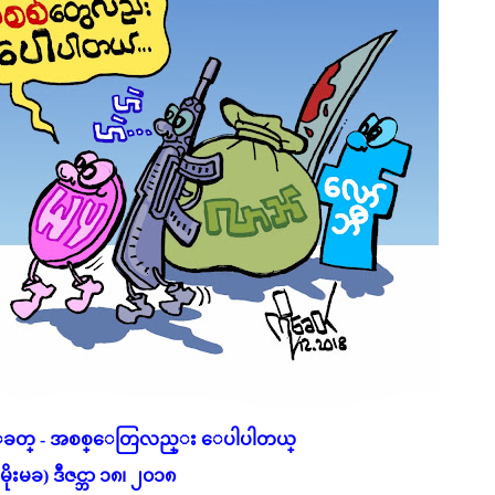
ေခတ္ - အစစ္ေတြလည္း ေပါပါတယ္
(မိုးမခ) ဒီဇင္ဘာ ၁၈၊ ၂၀၁၈