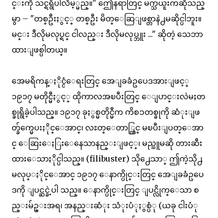
င္းကို သင္ရရွိပါလိမ့္မည္။" ဤေနရာတြင္ မက္သယူးကဆိုသည္
မွာ – "တစ္ဦးႏွင့္ တစ္ဦး မိတ္ေဆြျဖစ္တာနဲ႕မဆိုင္ပါဘူး။
မင္း ဒီလိုမလုပ္ရင္ ငါလည္း ဒီလိုမလုပ္ဘူး ..." ဆိုတဲ့ သေဘာ
ထားျဖစ္ပါတယ္။
အေမရိကန္ႏိုင္ငံေရးတြင္ အေျခခံဥပေဒအားျဖင့္
၁၉၁၇ မတိုင္မီႏွင့္ ထိုကာလအၿပီးတြင္ ေျပာင္းလဲမႈတ
စ္ခုရွိခဲ့ပါသည္။ ၁၉၁၇ ခုႏွစ္မတိုင္မီက ကိစၥတစ္ခုကို ဆံုးျဖ
တ္ခ်က္မေပးႏိုင္ေအာင္၊ လႊတ္ေတာ္တြင္ မၿပီးျပတ္ေအာ
င္ ေဆြးေႏြးေနေသာနည္းျဖင့္၊ မည္သူမဆို တားဆီး
ထားေသာႏိုင္ပါသည္။ (filibuster) သို႕ေသာ္ ဤကဲ့သို႕
မလုပ္ႏိုင္ေအာင္ ၁၉၁၇ ေနာက္ပိုင္းတြင္ အေျခခံဥပေ
ဒကို ျပင္ဆင္ခဲ့ပါ သည္။ ေနာက္ပိုင္းတြင္ ျပင္လိုက္ေသာ စ
ည္းမ်ဥ္းအရ၊ အနည္းဆံုး သံုးပံုႏွစ္ပံု (ယခု ငါးပံု