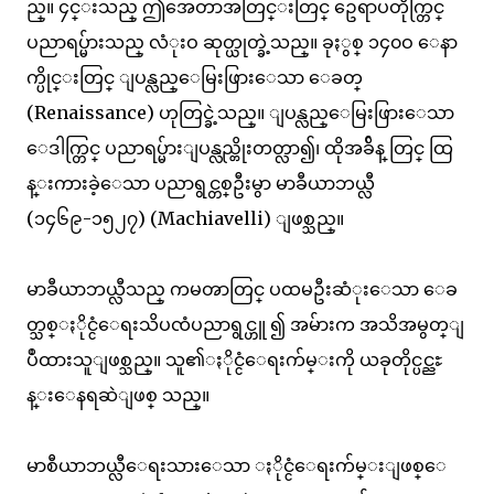
ည္။ ၄င္းသည္ ဤအေတာအတြင္းတြင္ ဥေရာပတိုက္တြင္
ပညာရပ္မ်ားသည္ လံုးဝ ဆုတ္ယုတ္ခဲ့သည္။ ခုႏွစ္ ၁၄၀ဝ ေနာ
က္ပိုင္းတြင္ ျပန္လည္ေမြးဖြားေသာ ေခတ္
(Renaissance) ဟုတြင္ခဲ့သည္။ ျပန္လည္ေမြးဖြားေသာ
ေဒါက္တြင္ ပညာရပ္မ်ားျပန္လည္တိုးတတ္လာ၍၊ ထိုအခ်ိန္ တြင္ ထြ
န္းကားခဲ့ေသာ ပညာရွင္တစ္ဦးမွာ မာခီယာဘယ္လီ
(၁၄၆၉-၁၅၂၇) (Machiavelli) ျဖစ္သည္။
မာခီယာဘယ္လီသည္ ကမၻာတြင္ ပထမဦးဆံုးေသာ ေခ
တ္သစ္ႏိုင္ငံေရးသိပၸံပညာရွင္ဟူ ၍ အမ်ားက အသိအမွတ္ျ
ပဳထားသူျဖစ္သည္။ သူ၏ႏိုင္ငံေရးက်မ္းကို ယခုတိုင္ပင္ညႊ
န္းေနရဆဲျဖစ္ သည္။
မာစီယာဘယ္လီေရးသားေသာ ႏိုင္ငံေရးက်မ္းျဖစ္ေ