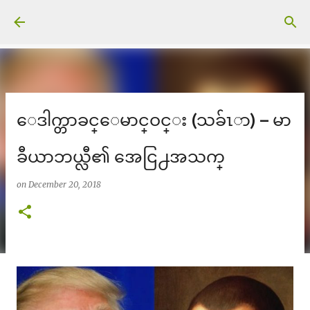
Skip to main content
ေဒါက္တာခင္ေမာင္ဝင္း (သခ်ၤာ) – မာ
ခီယာဘယ္လီ၏ အေငြ႕အသက္
on
December 20, 2018