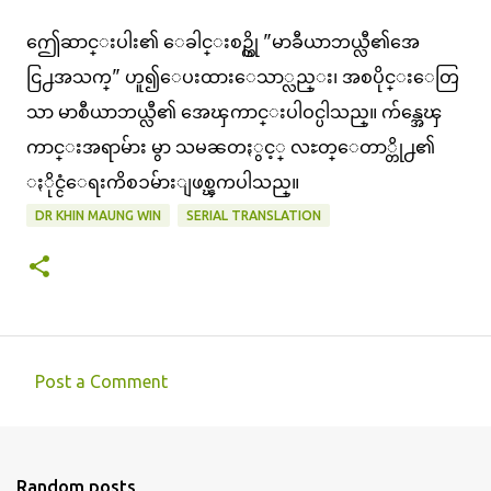
ဤေဆာင္းပါး၏ ေခါင္းစဥ္ကို "မာခီယာဘယ္လီ၏အေ
ငြ႕အသက္" ဟူ၍ေပးထားေသာ္လည္း၊ အစပိုင္းေတြ
သာ မာစီယာဘယ္လီ၏ အေၾကာင္းပါဝင္ပါသည္။ က်န္အေၾ
ကာင္းအရာမ်ား မွာ သမၼတႏွင့္ လႊတ္ေတာ္တို႕၏
ႏိုင္ငံေရးကိစၥမ်ားျဖစ္ၾကပါသည္။
DR KHIN MAUNG WIN
SERIAL TRANSLATION
Post a Comment
C
o
m
Random posts