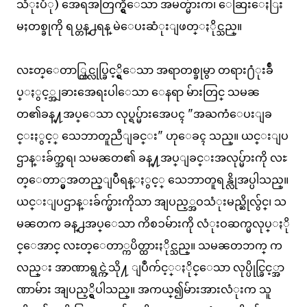
သံုးပံု) အေရအတြက္ရွိေသာ အမတ္မ်ားက၊ ေဆြးေႏြး
မႈတစ္ခုကို ရပ္တန္႕ရန္ မဲေပးဆံုးျဖတ္ႏိုင္သည္။
လႊတ္ေတာ္တြင္လုပ္ခြင့္ရွိေသာ အရာတစ္ခုမွာ တရား႐ံုးခ်ဳ
ပ္ႏွင့္အျခားအေရးပါေသာ ေနရာ မ်ားတြင္ သမၼ
တ၏ခန္႔အပ္ေသာ လုပ္ရပ္မ်ားအေပၚ "အႀကံေပးျခ
င္းႏွင့္ သေဘာတူညီျခင္း" ဟုေခၚ သည္။ ယင္းျပ
ဌာန္းခ်က္အရ၊ သမၼတ၏ ခန္႔အပ္ျခင္းအလုပ္မ်ားကို လႊ
တ္ေတာ္မွအတည္ျပဳရန္ႏွင့္ သေဘာတူရန္လိုအပ္ပါသည္။
ယင္းျပဌာန္းခ်က္မ်ားကိုသာ အျပည့္အဝသံုးမည္ဆိုလွ်င္၊ သ
မၼတက ခန္႕အပ္ေသာ ကိစၥမ်ားကို လံုးဝဆက္မလုပ္ႏို
င္ေအာင္ လႊတ္ေတာ္ကပိတ္ထားႏိုင္သည္။ သမၼတဘက္ က
လည္း အာဏာရွင္ကဲ့သို႔ ျပဳက်င့္ႏိုင္ေသာ လုပ္ပိုင္ခြင့္အာ
ဏာမ်ား အျပည့္ရွိပါသည္။ အကယ္၍မ်ားအားလံုးက သူ