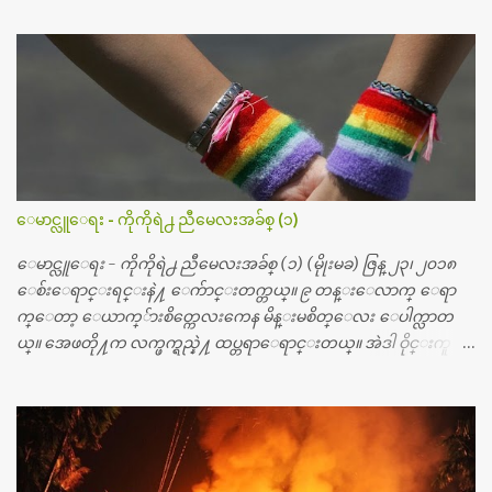
ဆရာဝန္က ဝိတိုရိယေဟာ္တယ္လိုအခန္းမွာ တရက္ က်ပ္ ၃ ေသာင္းနဲ႔ေနေ
စၿပီး၊ အာရွေတာ္ဝင္ခြဲစိတ္ခန္းကို ငွားရမ္းခြဲစိတ္ အရိုးအစားထိုးကုပါတ
ယ္။ ေဆးစစ္၊ေဆးဝယ္၊ ခြဲစိတ္ကု၊ အရိုးအစားထိုးပစၥည္း စတဲ့စရိ
တ္ေတြနဲ႔ေဆးရံုမွာ ၂ ပတ္ေနထိုင္စရိတ္ သိန္း ၇၀ ေလာက္ ကုန္သြား
ပါတယ္။ သူငယ္ခ်င္းျဖစ္သူကို လာေတြ႔ရင္း ဟိုတယ္လို သန္႔ရွင္းသ
ပ္ရပ္တဲ့ ဝိတိုရိယေဆးရံုမွာ စီတီစကင္ နဲ႔ အမ္အာအိုင္1 စက္ခန္းကိုေ
တြ႔လို႔ေမးၾကည့္ေတာ့ တခါစမ္းရင္ က်ပ္တသိန္းေက်ာ္ က်သင့္
တယ္သိရပါတယ္။ တခါတေလ ကိုယ္လက္ေျခ၊ ဦးေႏွာက္ေတြ အေသး
ေမာင္လူေရး - ကိုကိုရဲ႕ ညီမေလးအခ်စ္ (၁)
စိတ္ၾကည့္လိုရင္ ဒီစက္ၾကီးေတြနဲ႔ စမ္းသပ္ရပါတယ္။ ခႏၱာကိုယ္အစိတ္ပို
င္း ကလီစာေတြကိုၾကည့္ရႈတဲ့ အာလထရာေဆာင္း2 စက္ေတြ
ေမာင္လူေရး - ကိုကိုရဲ႕ ညီမေလးအခ်စ္ (၁) (မိုုးမခ) ဇြန္ ၂၃၊ ၂၀၁၈
ကေတာ့ ေစ်းသိပ္မႀကီးလို႔ ျမန္မာျပည္ေဆးရံုတိုင္းရွိပါတယ္။
ေစ်းေရာင္းရင္းနဲ႔ ေက်ာင္းတက္တယ္။ ၉ တန္းေလာက္ ေရာ
တစ္ခါစမ္းရင္ က်ပ္တစ္ေသာင္းေလာက္ က်သင့္ပါတယ္။ စာေရးသူ လြ
က္ေတာ့ ေယာက္်ားစိတ္ကေလးကေန မိန္းမစိတ္ေလး ေပါက္လာတ
န္ခဲ့တဲ့ (၂)...
ယ္။ အေဖတို႔က လက္ဖက္ရည္နဲ႔ ထပ္တရာေရာင္းတယ္။ အဲဒါ ဝိုင္းကူ
တာေပါ့။ မိန္းကေလး အေပါင္းအသင္းလည္း မ်ားတယ္။ ငယ္ငယ္တု
န္းကေတာ့ အမေတြနဲ႔ ေနတာဆုိေတာ့ သနပ္ခါးေလးေတြ လိမ္း
တယ္။ ပန္းပန္တယ္။ မိန္းကေလး အဝတ္အစားေတြကိုလည္း ခုိးဝတ္တ
ယ္။ မိန္းမစိတ္ရွိေတာ့ ရွိေပမယ့္ ကိုယ့္ကိုယ္ကို မိန္းမစိတ္ေပါက္မွန္း
သိတာက ၉ တန္း၊ ၁၀ တန္းေလာက္ကမွ။ ညီအစ္ကို ေမာင္နွမ အားလံုး ၆