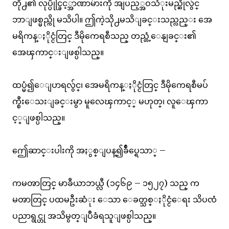
တို႕၏ လုပ္ပိုင္ခြင့္အာဏာမ်ားကို အျပည့္အဝသံုးမည္ဆိုလွ်င္
ဘာျဖစ္မည္ကို မသိပါ။ ဤကဲ့သို႕မသိျခင္းသည္လည္း အေ
မရိကန္ႏိုင္ငံတြင္ ဒီမိုကေရစီသည္ တည္တံ့ေနျခင္း၏
အေၾကာင္းျဖစ္ပါသည္။
ထပ္မံ၍ေျပာရလွ်င္၊ အေမရိကန္ႏိုင္ငံတြင္ ဒီမိုကေရစီမပ်
က္စီးေသးျခင္းမွာ မူလေၾကာင့္ မဟုတ္၊ လူေၾကာ
င့္ျဖစ္ပါသည္။
ဤေဆာင္းပါးကို အႏွစ္ျပန္၍ခ်ဳပ္ရေသာ္ –
ကမၻာတြင္ မာခီယာဘယ္လီ (၁၄၆၉ – ၁၅၂၇) သည္ က
မၻာတြင္ ပထမဦးဆံုး ေသာ ေခတ္သစ္ႏိုင္ငံေရး သိပၸံ
ပညာရွင္ဟု အသိမွတ္ျပဳခံရသူျဖစ္ပါသည္။