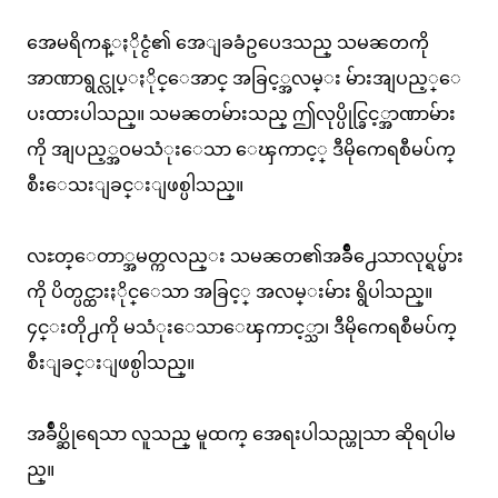
အေမရိကန္ႏိုင္ငံ၏ အေျခခံဥပေဒသည္ သမၼတကို
အာဏာရွင္လုပ္ႏိုင္ေအာင္ အခြင့္အလမ္း မ်ားအျပည့္ေ
ပးထားပါသည္။ သမၼတမ်ားသည္ ဤလုပ္ပိုင္ခြင့္အာဏာမ်ား
ကို အျပည့္အဝမသံုးေသာ ေၾကာင့္ ဒီမိုကေရစီမပ်က္
စီးေသးျခင္းျဖစ္ပါသည္။
လႊတ္ေတာ္အမတ္ကလည္း သမၼတ၏အခ်ိဳ႕ေသာလုပ္ရပ္မ်ား
ကို ပိတ္ပင္ထားႏိုင္ေသာ အခြင့္ အလမ္းမ်ား ရွိပါသည္။
၄င္းတို႕ကို မသံုးေသာေၾကာင့္သာ၊ ဒီမိုကေရစီမပ်က္
စီးျခင္းျဖစ္ပါသည္။
အခ်ဳပ္ဆိုရေသာ လူသည္ မူထက္ အေရးပါသည္ဟုသာ ဆိုရပါမ
ည္။