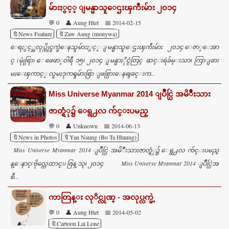
မ်ားႏွင့္ ျမန္မာသူေဌးၾကီးမ်ား ၂၀၁၄
💬 0
👤 Aung Htet
📅 2014-02-15
🔖News Feature
🔖Zaw Aung (monywa)
ေရႏွင့္အလုပ္ကိုင္ခက္ခဲေနသူမ်ားႏွင့္ ျမန္မာသူေဌးၾကီးမ်ား ၂၀၁၄ ေဇာ္ေအာ
င္ (မုုံရြာ) ေဖေဖာ္၀ါရီ ၁၅၊ ၂၀၁၄ ျမန္မာႏိုင္ငံတြင္ ဆင္းရဲခ်မ္းသာ၊ ကြာျခား
မႈေၾကာင့္ လူမႈဒုကၡမ်ားစြာ ျဖစ္ပြားေနရျခင္းက...
Miss Universe Myanmar 2014 ျပိဳင္ပြဲ အမိ်ဳးသား
ဇာတ္ရံု၌ ေရွ႕လ က်င္းပမည္
💬 0
👤 Unknown
📅 2014-06-13
🔖News in Photos
🔖Yan Naung (Bo Ta Htaung)
Miss Universe Myanmar 2014 ျပိဳင္ပြဲ အမိ်ဳးသားဇာတ္ရံု၌ ေရွ႕လ က်င္းပမည္ရ
န္ေနာင္(ဗိုလ္တေထာင္)၊ ဇြန္ ၁၃၊ ၂၀၁၄ Miss Universe Myanmar 2014 ျပိဳင္ပြဲအ
စီ...
ကာတြန္း လုိင္လုဏ္ - အလုပ္လက္မဲ့
💬 0
👤 Aung Htet
📅 2014-05-02
🔖Cartoon Lai Lone