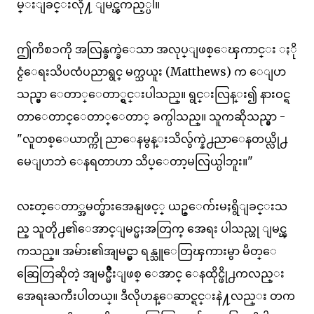
မ္းျခင္းလို႔ ျမင္ၾကည့္ပါ။
ဤကိစၥကို အလြန္ခက္ခဲေသာ အလုပ္ျဖစ္ေၾကာင္း ႏို
င္ငံေရးသိပၸံပညာရွင္ မက္သယူး (Matthews) က ေျပာ
သည္မွာ ေတာ္ေတာ္ရွင္းပါသည္။ ရွင္းလြန္း၍ နားဝင္ရ
တာေတာင္ေတာ္ေတာ္ ခက္ပါသည္။ သူကဆိုသည္မွာ -
"လူတစ္ေယာက္ကို ညာေနမွန္းသိလွ်က္နဲ႕ညာေနတယ္လို႕
မေျပာဘဲ ေနရတာဟာ သိပ္ေတာ့မလြယ္ပါဘူး။"
လႊတ္ေတာ္အမတ္မ်ားအေနျဖင့္ ယဥ္ေက်းမႈရွိျခင္းသ
ည္ သူတို႕၏ေအာင္ျမင္မႈအတြက္ အေရး ပါသည္ဟု ျမင္ၾ
ကသည္။ အမ်ား၏အျမင္မွာ ရန္သူေတြၾကားမွာ မိတ္ေ
ဆြေတြဆိုတဲ့ အျမင္မ်ိဳးျဖစ္ ေအာင္ ေနထိုင္ဖို႕ကလည္း
အေရးႀကီးပါတယ္။ ဒီလိုဟန္ေဆာင္ရင္းနဲ႔လည္း တက