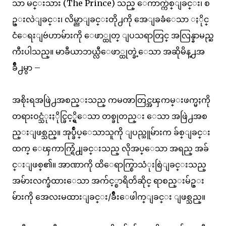
သာ မင္းသား (The Prince) သည္ ေကာက္က်စ္ျခင္း၊ စ
ဥ္းလဲျခင္း၊ လိမ္ညာျခင္းတို႕ကို အေျခခံေသာ ႏိုင္
ငံေရးျဗဴဟာမ်ားကို ေဖာ္ထုတ္ ျပသရာတြင္ အလြန္နာမည္ႀ
ကီးပါသည္။ မာခီယာဘယ္လီေဖာ္ထုတ္ခဲ့ေသာ အဆိုမိန္႕အ
ခ်ိဳ႕မွာ –
အစိုးရအဖြဲ႕အစည္းသည္ ကမၻာတြင္အၾကမ္းဖက္မႈကို
တရားဝင္သံုးႏိုင္ခြင့္ရွိေသာ တစ္ခုတည္း ေသာ အဖြဲ႕အစ
ည္းျဖစ္သည္။ အုပ္ခ်ဳပ္ေသာသူကို ျပည္သူမ်ားက ခ်စ္ျခင္း
ထက္ ေၾကာက္ရြံ႕ျခင္းသည္ လိုအပ္ေသာ အရည္ အခ်
င္းျဖစ္၏။ အာဏာကို ထိေရာက္စြာသံုးစြဲျခင္းသည္
အမ်ားလက္ခံထားေသာ အက်င့္စာရိတၲဆိုင္ ရာစည္းမ်ဥ္း
မ်ားကို အေလးမထားျခင္း/ခ်ိဳးေဖါက္ျခင္း ျဖစ္သည္။