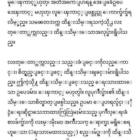
မူေၾကာင့္မဟုတ္၊ အတိအက်ေျပာရန္ အေျခခံဥပေ
ဒေၾကာင့္ မဟုတ္၊ လူေၾကာင့္ျဖစ္သည္ဟု ေကာက္ခ်က္ခ်ရ
လိမ့္မည္။ သမၼတဘက္က ထိန္းသိမ္းရသကဲ့သို႕ လႊ
တ္ေတာ္ဘက္ကလည္း ထိန္းသိမ္းေသာအလုပ္မ်ားရွိပါသ
ည္။
လႊတ္ေတာ္ဘက္ကလည္း သည္းခံျခင္းကိုလည္ေကာ
င္း၊ စိတ္ရွည္ျခင္းျဖင့္ ထိန္းသိမ္းရျခင္းမ်ားရွိပါသ
ည္။ ဤကဲ့သို႔ ထိန္းသိမ္းျခင္းသည္ ေရးသားထားေ
သာ ဥပေဒမ်ား ေၾကာင့္ မဟုတ္ပါ။ လူပုဂၢိဳလ္မ်ား၏ ထိန္း
သိမ္းေသာစိတ္ဓာတ္ျဖစ္ပါသည္။ ဥပမာ ေျပာရလွ်င္၊ ႏို
င္ငံေရးဆိုင္ရာသေဘာထားကြဲလြဲမႈမ်ားသည္ ပုဂၢိဳလ္ေရးခံ
စားခ်က္မ်ားကို လႊမ္းမိုးမႈ၊ အက်ိဳးသက္ ေရာက္မႈ မရွိေစရ
ဟူေသာ (ေရးသားမထားသည့္) စည္းမ်ဥ္းကို ထိန္းသိ