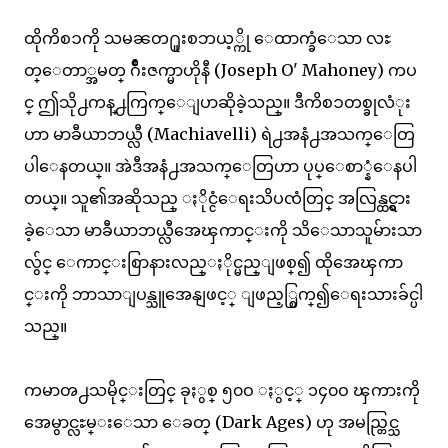
ထိုကိစၥကို သမၼတ႐ူးစဘယ့္ကို ေထာက္ခံေသာ လႊ
တ္ေတာ္အမတ္ ဂ်ိဳးဇက္မာဟိုနီ (Joseph O' Mahoney) ကပ
င္ ဤသို႕ကန္႕ကြက္ေျပာဆိုခဲ့သည္။ ဒီကိစၥတစ္ခုလံုး
ဟာ မာခီယာဘယ္လီ (Machiavelli) ရဲ႕အနံ႕အသက္ေတြ
ပါေနတယ္။ အဲဒီအနံ႕အသက္ေတြဟာ ပုပ္ေစာ္နံေနပါ
တယ္။ သူ၏အဆိုသည္ ႏိုင္ငံေရးသိပၸံတြင္ အလြန္ထင္ရွား
ခဲ့ေသာ မာခီယာဘယ္လီအေၾကာင္းကို သိေသာသူမ်ားသာ
လွ်င္ ေကာင္းစြာနားလည္ႏိုင္မည္ျဖစ္၍ ထိုအေၾကာ
င္းကို ဘာသာျပန္သူအေနျဖင့္ ျဖည့္စြက္၍ေရးသားခ်င္ပါ
သည္။
ကမာၻ႕သမိုင္းတြင္ ခုႏွစ္ ၅၀ဝ ႏွင့္ ၁၄၀ဝ ၾကားကို
အေမွာင္လႊမ္းေသာ ေခတ္ (Dark Ages) ဟု အမည္တြင္သ