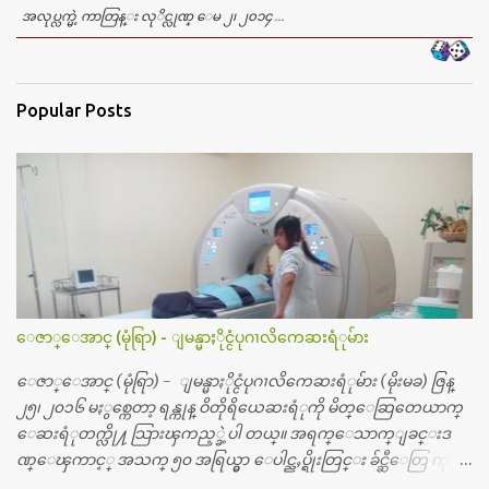
အလုပ္လက္မဲ့ ကာတြန္း လုိင္လုဏ္ ေမ ၂၊ ၂၀၁၄ ...
Popular Posts
ေဇာ္ေအာင္ (မုံရြာ) - ျမန္မာႏိုင္ငံပုဂၢလိကေဆးရံုမ်ား
ေဇာ္ေအာင္ (မုံရြာ) - ျမန္မာႏိုင္ငံပုဂၢလိကေဆးရံုမ်ား (မိုးမခ) ဇြန္
၂၅၊ ၂၀၁၆ မႏွစ္ကေတာ့ ရန္ကုန္ ဝိတိုရိယေဆးရံုကို မိတ္ေဆြတေယာက္
ေဆးရံုတက္လို႔ သြားၾကည့္ခဲ့ပါ တယ္။ အရက္ေသာက္ျခင္းဒ
ဏ္ေၾကာင့္ အသက္ ၅၀ အရြယ္မွာ ေပါင္ညႇပ္ရိုးတြင္း ခ်င္ဆီေတြ ကုန္ခ
မ္းသြားလို႔ အရိုးအစားထိုးကုသျခင္း လုပ္ပါတယ္။ အရိုးအထူးကု