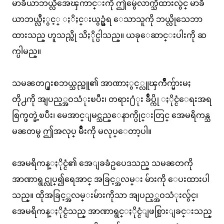
မာခီယာဘယ္လီအေၾကာင္းကို ဤမွ်ေလာက္သိထားလွ်င္ မာခီ
ယာဘယ္လီႏွင့္ ႏိႈင္းယွဥ္ခံရ ေသာသူကို ဘယ္လိုသေဘာ
ထားသည္ ဟူသည္ကို သိႏိုင္ပါသည္။ ယခုေဆာင္းပါးကို ဆ
က္ပါမည္။
သမၼတ႐ူးစဘယ္သည္သူ၏ အာဏာႏွင့္လူၾကိဳက္မ်ားမႈ
တို႕ကို အျပည့္အဝသံုးၿပီး၊ တရား႐ံုး ခ်ဳပ္ကို ႏိုင္ငံေရးအရ
စြက္ဖတ္ခဲ့ၿပီး၊ မေအာင္ျမင္သည္ေနာက္ပိုင္းတြင္ အေမရိကန္သ
မၼတမွ ဤအလုပ္ မ်ိဳးကို မလုပ္ေတာ့ပါ။
အေမရိကန္ႏိုင္ငံ၏ အေျခခံဥပေဒသည္ သမၼတကို
အာဏာရွင္လုပ္၍ရေအာင္ အခြင့္အလမ္း မ်ားကို ေပးထားပါ
သည္။ ထိုအခြင့္အလမ္းမ်ားကိုသာ အျပည့္အဝသံုးလွ်င္၊
အေမရိကန္ႏိုင္ငံသည္ အာဏာရွင္ႏိုင္ငံျဖစ္သြားျခင္းသည္