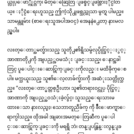
ယ္လုပ္ေဖာ္ကိုင္ဘက္၊ မိတ္ေဆြေတြ ျဖစ္ခ်င္ျဖစ္သြားႏိုင္ပါတ
ယ္။ ႏိုင္ငံေရးဟူသည္ ဤကဲ့သို႕ျဖစ္သည္ဟုသာ မွတ္ရ ပါမည္။
သာမန္လူမ်ား (စာေရးသူအပါအဝင္) အေနနဲ႕ေတာ့ နားမလ
ည္လွပါ။
လႊတ္ေတာ္အမတ္မ်ားသည္ သူတို႕၏ရွိသမွ်လုပ္ပိုင္ခြင့္ႏွင့္
အာဏာတို႕ကို အျပည့္အဝမသံုး ျခင္းသည္၊ ေနာင္အခါ
တြင္ ပူေပါင္းေဆာင္ရြက္ျခင္းကိုလည္း မထိခိုက္ေစ
ပါ။ မက္သယူးသည္ သူ၏ေလ့လာခ်က္မ်ားကို အဆံုးသတ္လိုက္သ
ည္။ "လႊတ္ေတာ္မတ္တစ္ဦးဟာ၊ သူ၏တရားဝင္လုပ္ ပိုင္ခြင့္
အာဏာကို အျပည့္အဝသံုးခဲ့လွ်င္၊ သူသည္ေရးသားမ
ထားေသာ နားလည္မႈ၊ သေဘာတူညီခ်က္ ကို ခ်ိဳးေဖာက္ရာေ
ရာက္ပါသည္။ ထိုအခါ အျခားအမတ္ေတြဆီက ပူေပါ
င္းေဆာင္ရြက္ျခင္းကို မရရွိ ဘဲ၊ တန္ျပန္တြန္းလွန္ျခ