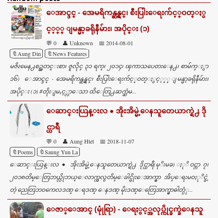
m
ေအာင္ဒင္ - အေမရိကန္ဆန္ရွင္၊ စီးပြါးေရးက်င့္ဝတ္ႏွ
e
င့့္္ ျမန္မာ့ခရိုနီမ်ား၊ အပိုင္း (၁)
n
💬 0
👤 Unknown
📅 2014-08-01
t
🔖Aung Din
🔖News Features
s
မဇိၩမေန႕စဥ္သတင္းစာ၊ ဇူလိုင္ ၃၁ ရက္၊ ၂၀၁၄၊ ၾကာသပေတးေန႕၊ စာမ်က္ႏွာ
၁၆) ေအာင္ဒင္ - အေမရိကန္ဆန္ရွင္၊ စီးပြါးေရးက်င့္ဝတ္ႏွင့့္္ ျမန္မာ့ခရိုနီမ်ား၊
အပိုင္း (၁) #တိုးျမႇင့္လာေသာ ထိေတြ႕ဆက္ဆံမ...
ေဆာင္းယြန္းလ ● အိုးအိမ္မဲ့ေနသူတေယာက္ရဲ႕ ဒို
င္ယာရီ
💬 0
👤 Aung Htet
📅 2018-11-07
🔖Poems
🔖Saung Yun La
ေဆာင္းယြန္းလ ● အိုးအိမ္မဲ့ေနသူတေယာက္ရဲ႕ ဒိုင္ယာရီ(မုိးမခ) ႏုိဝင္ဘာ ၇၊
၂၀၁၈တိမ္ေတြဘယ္လိုဘယ္ေလာက္လွလွတိမ္ေခါင္မိုးေအာက္မွာ အိပ္ေရးမဝႏုိင္ခဲ့
တဲ့ ညေတြဘဝကေလဒဏ္ ေရဒဏ္ ေနဒဏ္ မိုးဒဏ္ေတြေအာက္မွာဓါတ္ပံု...
ေဇာ္ေအာင္ (မုုံရြာ) - ေရႏွင့္အလုပ္ကိုင္ခက္ခဲေနသူ