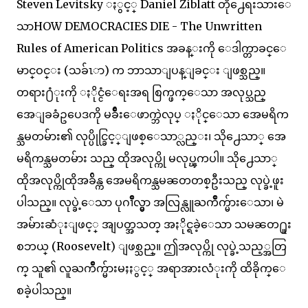
Steven Levitsky ႏွင့္ Daniel Ziblatt တို႕ေရးသားေ
သာHOW DEMOCRACIES DIE - The Unwritten
Rules of American Politics အခန္းကို ေဒါက္တာခင္ေ
မာင္ဝင္း (သခ်ၤာ) က ဘာသာျပန္ျခင္း ျဖစ္သည္။
တရား႐ံုးကို ႏိုင္ငံေရးအရ စြက္ဖက္ေသာ အလုပ္သည္
အေျခခံဥပေဒကို မခ်ိဳးေဖာက္ဘဲလုပ္ ႏိုင္ေသာ အေမရိက
န္သမတမ်ား၏ လုပ္ပိုင္ခြင့္ျဖစ္ေသာ္လည္း၊ သို႕ေသာ္ အေ
မရိကန္သမတမ်ား သည္ ထိုအလုပ္ကို မလုပ္ၾကပါ။ သို႕ေသာ္
ထိုအလုပ္ကိုထိုအခ်ိန္က အေမရိကန္သမၼတတစ္ဦးသည္ လုပ္ခဲ့ဖူး
ပါသည္။ လုပ္ခဲ့ေသာ ပုဂၢိဳလ္မွာ အလြန္လူႀကိဳက္မ်ားေသာ၊ မဲ
အမ်ားဆံုးျဖင့္ အျပတ္အသတ္ အႏိုင္ရခဲ့ေသာ သမၼတ႐ူး
စဘယ္ (Roosevelt) ျဖစ္သည္။ ဤအလုပ္ကို လုပ္ခဲ့သည့္အတြ
က္ သူ၏ လူႀကိဳက္မ်ားမႈႏွင့္ အရာအားလံုးကို ထိခိုက္ေ
စခဲ့ပါသည္။