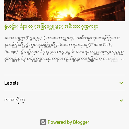
ေယာက္ရွိတယ္။ အစ္ကို ၃ ေယာက္၊ အစ္မ ႏွစ္ေယာက္။ အစ္ကိုေတြက
လည္း သူ႔ အေပါင္းအသင္းနဲ႔ သူဆိုေတာ့ အမေတြနဲ႔ဘဲ ေပါ
င္းတယ္။ ျပီးေတာ့ အေဖကလည္း ေယာက္်ားဆုိ ေယာ
က္်ားေလးလုိဘဲ ေနေစခ်င္တယ္။ အေဖ့ကို ေၾကာက္လည္း ေၾကာ
ရိုဟင္ဂ်ာျပႆနာ၊ လူ ့အခြင့္အေရးနွင့္ အမ်ိဳးသား ဂုဏ္သိကၡာ
က္ရတယ္။ ေယာက္်ားဘဝဆုိတာ ျမင့္ျမတ္တယ္ေပါ့။ ေယာ
က္်ားေလး စိတ္လည္း ရွိေအာင္ ဘာသာေရးလည္း လုိက္စားေအာင္
ေအ ာင္ထူး (ေရွ႕ေန) ( အာေဘာ္အျမင္) အဓိကရုဏ္းအတြင္း စ
တန္ခူးလဆုိ တစ္လလံုး ကိုရင္ ဝတ္ခုိင္းတယ္။ ေက်ာင္းမွာဆုိရင္ ေ
စ္ေတြၿမိဳ႕ရွိ လူေနရပ္ကြက္တခ်ိဳ႕ မီးေလာင္ေနစဥ္(Photo: Getty
ယာက္်ားေလးေတြက ကိုယ့္ကို ဘာပဲျဖစ္ျဖစ္ မၾကားတၾကား စ
Image) ရိုဟင္ဂ်ာျပ ႆ နာနွင့္ ဆက္စပ္ျပီး ေဒၚေအာင္ဆန္းစုၾကည္သည္
ရင္စတယ္။ အေျခာက္ ဘာညာေပါ့၊ အာ့့လုိေလးေတြ စတာေပါ့။
နိုဘယ္ဆုန ဲ႔ မထိုက္တန္ေၾကာင္း လူသိရွင္ၾကား စြပ္စြဲခ်က္ ေပၚထြက္လာ
ကိုယ္ကလည္း ရန္မျဖစ္ခ်င္ေတာ့ ျပန္မေျပာဘူး ေရွာင...
ခဲ့သည္။ ဇူလိုင္လ ၂၃ ရက္္ ေန႕ တြင္ အယ္လ္ဂ်ာဇီးရား နိုင္ငံတကာ ရုပ္သံလႊင့္
ဌာနမွ ရိုဟင္ဂ်ာလူထုမ်ား ဘ၀ပ်က္ေနၾကသည့္ ပံုမ်ား၊ စခန္းအတြ
င္းေနထိုင္ရာ တြင္လည္း အကူအညီမ်ား မရရွိ၍ စားရမဲ့ေသာက္ရမဲ့ ျဖ
Labels
စ္ေနပံုမ်ား၊ ဘဂၤလားေဒ႕ရွ္ နိုင္ငံဘက္သုိ႕ ေလွျဖင့္ကူးေျပးရန္
ၾကိဳးစားေသာ္လည္း အဆိုပါ နုိင္ငံရွိအာဏာပိုင္မ်ားက လက္မခံပဲ ထမင္း
လအလိုက္
ထုပ္ တေယာက္ တထုပ္ ေ ပး၍ ေရထဲ သို႔ ျပန္ ေ မာင္းထုတ္လိုက္သျ
ဖင့္ ေအာ္ဟစ္ငိုေၾကြးကာ ေလွေပၚျပန္ တက္သြားၾကရသည့္ ပံု
မ်ားကို အခ်ိန္အေတာ္ၾကာ ထုတ္လႊင့္ျပသခဲ့သည္။ တဆက္တည္းတြင္ အယ္လ္
ဂ်ာဇီးရား နိုင္ငံတကာ ရုပ္သံလႊင့္ဌာနက ရိုဟင္ဂ်ာျပသနာကို ေလ့လာလု
Powered by Blogger
ပ္ေဆာင္လွ်က္ရွိ ေသာ ကုလသမဂၢမွအပါအ၀င္ ပုဂၢိဳလ္အခ်ိဳ ႔ကို အင္တာဗ်ဴး လု