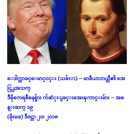
ေဒါက္တာခင္ေမာင္ဝင္း (သခ်ၤာ) – မာခီယာဘယ္လီ၏ အေ
ငြ႕အသက္
ဒီမိုကေရစီစနစ္မ်ား က်ဆံုးျခင္းအေၾကာင္းမ်ား – အခ
န္းဆက္ ၁၉
(မိုးမခ) ဒီဇင္ဘာ ၂၀၊ ၂၀၁၈