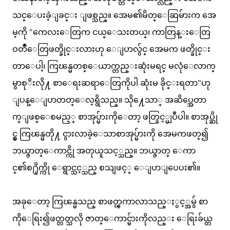
သင္ေပးခဲ့ျခင္း ျဖစ္သည္။ အေမ၏မိတ္ေဆြမ်ားက အေ
မ့ကို "ကေလးေတြက ငယ္ေသးတယ္၊ ကာတြန္းေတြ
ဝတၳဳေတြဖတ္ခိုင္းလားဟု ေျပာလွ်င္ အေမက ဖတ္ခိုင္း
တာေပါ့၊ ကြၽန္မတစ္ေယာက္တည္းဆုံးမရင္ မလုံေလာက္
မွာစုိးလို႔ စာေရးဆရာေတြကိုပါ ဆုံးမ ခိုင္းရတာ"ဟု
ျပန္ေျပာတတ္ေလ့ရွိသည္။ သို႔ေသာ္ အဆိပ္အေတာ
က္ျဖစ္ေစမည့္ စာအုပ္မ်ားကိုေတာ့ ဖတ္ခြင့္မျပဳပါ။ စာအုပ္ဆို
င္မွ ကြၽန္မတို႔ ငွားလာခဲ့ေသာစာအုပ္မ်ားကို အေမကဖတ္၍
ဘယ္ဇာတ္ေကာင္ကို အတုယူသင့္သည္။ ဘယ္ဇာတ္ ေကာ
င္၏စ႐ိုက္ကို ေရွာင္သင့္သည္ စသျဖင့္ ေျပာျပေပး၏။
အခုေတာ့ ကြၽန္မသည္ စာဖတ္ၾကာလာသည္ႏွင့္အမွ် စာ
ကိုေရြး၍ဖတ္တတ္သလို ဇာတ္ေကာင္မ်ားကိုလည္း ေရြးခ်ယ္တ