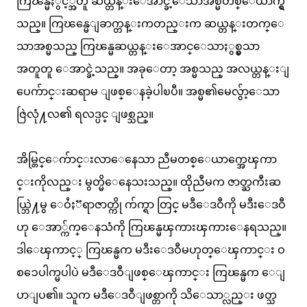
ကြၽန္မႏွင့္အတူ ဆယ္တန္းေအာင္ခဲ့ေသာအစ္မတစ္ေယာက္ရွိ
သည္။ ကြၽန္မေျခာက္တန္းကတည္းက ဆယ္တန္းတက္ေ
သာအစ္မသည္ ကြၽန္မဆယ္တန္းေအာင္ေသာႏွစ္မွသာ
အတူတူ ေအာင္ခဲ့သည္။ အခုေတာ့ အစ္မသည္ အလယ္တန္းျ
ပေက်ာင္းဆရာမ ျဖစ္ေနခဲ့ပါၿပီ။ အစ္မ၏မေလွ်ာ့ေသာ
ဇြဲလုံ႔လ၏ ရလဒ္ပင္ ျဖစ္သည္။
အိမ္တြင္ေက်ာင္းလာေနေသာ ညီမတစ္ေယာက္အေၾကာ
င္းကိုလည္း မွတ္မိေနေသးသည္။ ထိုညီမက ဇာတ္ႀကီးဆ
ယ္ဘြဲ႔မွ ေဝႆႏၱရာဇာတ္ကို က်က္ရာ တြင္ မဒီေဒဝီကို မဒီးေဒဝီ
ဟု ေအာ္က်က္ေနသံကို ကြၽန္မၾကားၾကားေနရသည္။
ဒါေၾကာင့္ ကြၽန္မက မဒီးေဒဝီမဟုတ္ေၾကာင္း ဝ
စၥေပါက္မပါပဲ မဒီေဒဝီျဖစ္ေၾကာင္း ကြၽန္မက ေျ
ပာျပ၏။ သူက မဒီေဒဝီျဖစ္တာကို သိေသာ္လည္း ဖတ္သ