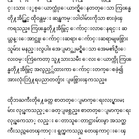
င္းသား ႏွစ္ေယာက္သုံးေယာက္ရွိေနတတ္ေသာ ကြၽန္မ
တို႔အိ္မ္တြင္ ထိုဝန္ထမ္း ဆန္ၾကမ္းဝါဝါမ်ားကိုသာ စားခဲ့ၾ
ကရသည္။ ကြၽန္မတို႔အိမ္တြင္ ေက်ာင္းလာေနရင္း ဆ
ယ္တန္းေအာင္သူ၊ ေက်ာင္းဆရာ၊ ေက်ာင္းဆရာမျဖစ္သြား
သူမ်ား မနည္းလွပါ။ အေျမာ္အျမင္ရွိေသာ အေမ၏ဦးေ
လးဝမ္းကြဲကေတာ့ သူ႔သားသမီး ေလး ေယာက္ကို ကြၽ
န္မတို႔အိမ္တြင္ အလွည့္က်ထားကာ ေက်ာင္းတက္ေစခဲ့၍
အားလုံးဘြဲ႔ရပညာတတ္မ်ား ျဖစ္သြားၾကသည္။
ထိုဘႀကီးတို႔ေခတ္က စာတတ္ေျမာက္ေရးလႈပ္ရွားမႈ
မ်ား လုပ္ၾကသည့္ေခတ္ျဖစ္သည္။ စာတတ္ေျမာက္ေရး
လုပ္ၾကေသာ္ လည္း ေတာသူေတာင္သားမ်ားမွာ အသက္ႀ
ကီးသည္ကတေၾကာင္း ရွက္ၾကသည္က တေၾကာင္းေၾ