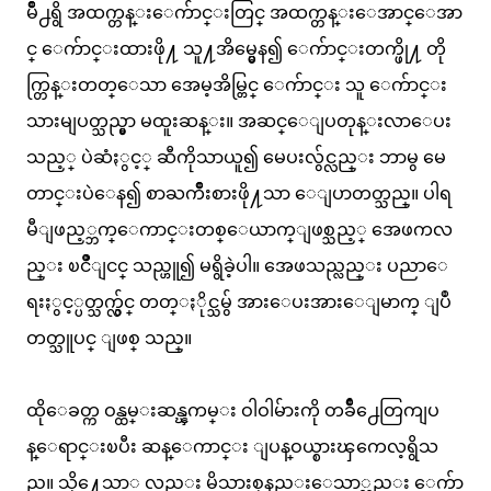
မိဳ႕ရွိ အထက္တန္းေက်ာင္းတြင္ အထက္တန္းေအာင္ေအာ
င္ ေက်ာင္းထားဖို႔ သူ႔အိမ္မွေန၍ ေက်ာင္းတက္ဖို႔ တို
က္တြန္းတတ္ေသာ အေမ့အိမ္တြင္ ေက်ာင္း သူ ေက်ာင္း
သားမျပတ္သည္မွာ မထူးဆန္း။ အဆင္ေျပတုန္းလာေပး
သည့္ ပဲဆံႏွင့္ ဆီကိုသာယူ၍ မေပးလွ်င္လည္း ဘာမွ မေ
တာင္းပဲေန၍ စာႀကိဳးစားဖို႔သာ ေျပာတတ္သည္။ ပါရ
မီျဖည့္ဘက္ေကာင္းတစ္ေယာက္ျဖစ္သည့္ အေဖကလ
ည္း ၿငိဳျငင္ သည္ဟူ၍ မရွိခဲ့ပါ။ အေဖသည္လည္း ပညာေ
ရးႏွင့္ပတ္သက္လွ်င္ တတ္ႏိုင္သမွ် အားေပးအားေျမာက္ ျပဳ
တတ္သူပင္ ျဖစ္ သည္။
ထိုေခတ္က ဝန္ထမ္းဆန္ၾကမ္း ဝါဝါမ်ားကို တခ်ိဳ႕ေတြကျပ
န္ေရာင္းၿပီး ဆန္ေကာင္း ျပန္ဝယ္စားၾကေလ့ရွိသ
ည္။ သို႔ေသာ္ လည္း မိသားစုနည္းေသာ္လည္း ေက်ာ