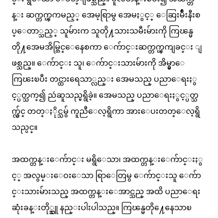
န္း ဆက္တက္ၾကမည့္ အေမ့ရြာမွ အေမႏွင့္ ေဆြးမ်ိဳးနီးစ
ပ္ေတာ္သည့္ သူမ်ားက သူတို႔သားသမီးမ်ားကို ကြၽန္မ
တို႔အေမအိမ္တြင္ေနေစကာ ေက်ာင္းဆက္တက္ၾကျခင္း ျ
ဖစ္သည္။ ေက်ာင္း သူ၊ ေက်ာင္းသားမ်ားကို အိမ္မွာေ
ကြၽးၿပီး တင္ထားရေသာ္လည္း အေမသည္ ပညာေရးႏွ
င့္ပတ္သက္၍ ညဴဆူသည္မရွိခဲ့။ အေမသည္ ပညာေရးႏွင့္ပတ္သ
က္လွ်င္ တတ္ႏိုင္သမွ် ကူညီေလ့ရွိကာ အားေပးတတ္ေလ့ရွိ
သည္ပင္။
အထက္တန္းေက်ာင္း မရွိေသာ၊ အထက္တန္းေက်ာင္းႏွ
င့္ အလွမ္းေဝးေသာ ရြာေတြမွ ေက်ာင္းသူ ေက်ာ
င္းသားမ်ားသည္ အထက္တန္းေအာင္သည္ အထိ ပညာေရး
ဆုံးခန္းတို္င္သူ နည္းပါးပါသည္။ ကြၽန္မတို႔ေနေသာၿ