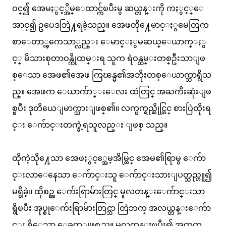
ဝင္၍ အေမႏွင့္အိမ္ေထာင္က်ၿပီးမွ ဆယ္တန္းကို ကႏွင့္ေ
အာင္၍ ဥပေဒဘြဲ႔ရခဲ့သည္။ အေဖတို႔ေမာင္ႏွမေတြက
စာေတာ္ၾကေသာ္လည္း ေမာင္ႏွမဆယ္ေယာက္ႏွ
င့္ မိသားစုတာဝန္ကိုထမ္းရ သူက ရဲဝန္ထမ္းတစ္ဦးသာျဖ
စ္ေသာ အေဖ၏အေဖ ကြၽန္မ၏အဘိုးတစ္ေယာက္သာရွိသ
ည္။ အေဖက ေယာက်ာ္းေလး ထဲတြင္ အႀကီးဆုံးျဖ
စ္ၿပီး ဒုတိယေျမာက္သားျဖစ္၏။ လက္ဖက္ရည္ဆိုင္တြင္ စားပြဲထိုးရ
င္း ေက်ာင္းတက္ခဲ့ရသူလည္း ျဖစ္ သည္။
ထိုကဲ့သို႔ေသာ အေဖႏွင့္အေမ့အိမ္တြင္ အေမ၏ရြာမွ ေက်ာ
င္းလာေနေသာ ေက်ာင္းသူ ေက်ာင္းသားျပတ္သည္ဟူ၍
မရွိခဲ့။ ထိုစဥ္က ေက်းရြာမ်ားတြင္ မူလတန္းေက်ာင္းသာ
ရွိၿပီး အုပ္စုေက်းရြာမ်ားတြင္သာ တြဲဘက္ အလယ္တန္းေက်ာ
င္း ရွိေသာ ေခတ္ျဖစ္သည္။ မူလတန္းၿပီး၍ အထက္တ