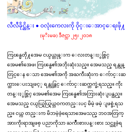
လီလီခိုင္ညိန္း ● ဝလုံးကေလးကို ဝိုင္းေအာင္ေရးဖို႔
(မုိးမခ) ဒီဇင္ဘာ ၂၅၊ ၂၀၁၈
ကြၽန္မတို႔အေမ ငယ္ငယ္တုန္းက ေလးတန္းႏွစ္တြင္
အေမ၏အေဖ၊ ကြၽန္မ၏အဘိုးဆုံးသည္။ အေမသည္ ရန္ကုန္
တြင္ေန ေသာ အေမ၏အကို အႀကီးဆုံးက ေက်ာင္းဆ
က္ထားေပးသျဖင့္ ရန္ကုန္တြင္ ေက်ာင္းဆက္တက္ခဲ့ရသည္။ ကိုး
တန္းႏွစ္တြင္ အေမ၏အေမ ကြၽန္မ၏အဘြားဆုံးျပန္သည္။
အေမသည္ ငယ္ငယ္ရြယ္ရြယ္ဘဝကတည္းပင္ မိမဲ့ ဖမဲ့ ျဖစ္ခဲ့ရသ
ည္။ ငယ္က တည္းက မိဘမဲ့ခဲ့ရေသာအေမသည္ ဘဝအတြက္
အားကိုးရာအျဖစ္ ပညာကိုသာ ႀကိဳးစားပန္းစား သင္ယူခဲ့ရ