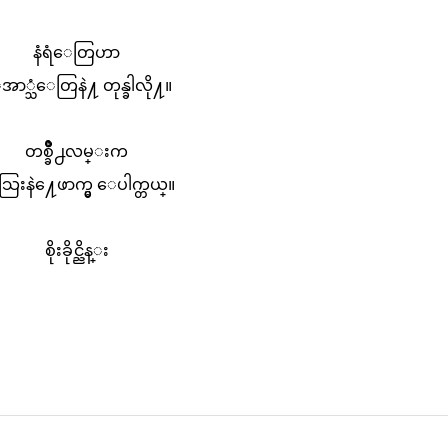
နံရံေတြဟာ
ာ္သံေတြနဲ႔ တုန္ခါလို႔။
တစ္ခ်ဳိ႕လမ္းက
ြးနဲ႔ေဖာက္မွ ေပါက္တယ္။
စိုးခိုင္ညိန္း