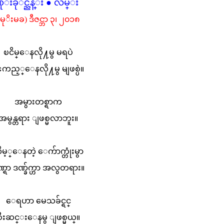
စုိးခုိင္ညိန္း ● လမ္း
(မုိးမခ) ဒီဇင္ဘာ ၃၊ ၂၀၁၈
ၿငိမ္ေနလို႔မွ မရပဲ
ကည့္ေနလို႔မွ မျဖစ္ပဲ။
အမွားတစ္ရာက
အမွန္တရား ျဖစ္မလာဘူး။
ိမ့္ေနတဲ့ ေက်ာက္တုံးမွာ
္ရာ ဒဏ္ခ်က္ဟာ အလွတရား။
ေရဟာ မေသခ်င္ရင္
စီးဆင္းေနမွ ျဖစ္မယ္။