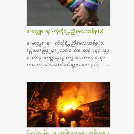
စၿပီး၊ အာရွေတာ္ဝင္ခြဲစိတ္ခန္းကို ငွားရမ္းခြဲစိ
တ္ အရိုးအစားထိုးကုပါတယ္။ ေဆးစစ္၊ေဆး
ဝယ္၊ ခြဲစိတ္ကု၊ အရိုးအစားထိုးပစၥည္း စတဲ့စရိ
တ္ေတြနဲ႔ေဆးရံုမွာ ၂ ပတ္ေနထိုင္စရိတ္ သိ
ေမာင္လူေရး - ကိုကိုရဲ႕ ညီမေလးအခ်စ္ (၁)
န္း ၇၀ ေလာက္ ကုန္သြားပါတယ္။ သူငယ္ခ်င္းျ
ဖစ္သူကို လာေတြ႔ရင္း ဟိုတယ္လို သန္႔ရွင္း
ေမာင္လူေရး - ကိုကိုရဲ႕ ညီမေလးအခ်စ္ (၁)
သပ္ရပ္တဲ့ ဝိတိုရိယေဆးရံုမွာ စီတီစကင္ နဲ႔ အမ္အာ
(မိုုးမခ) ဇြန္ ၂၃၊ ၂၀၁၈ ေစ်းေရာင္းရင္းနဲ႔
အိုင္1 စက္ခန္းကိုေတြ႔လို႔ေမးၾကည့္ေ
ေက်ာင္းတက္တယ္။ ၉ တန္းေလာက္ ေရာ
တာ့ တခါစမ္းရင္ က်ပ္တသိန္းေက်ာ္ က်သင့္တ
က္ေတာ့ ေယာက္်ားစိတ္ကေလးကေန မိန္းမစိ
ယ္သိရပါတယ္။ တခါတေလ ကိုယ္လက္ေျခ၊
တ္ေလး ေပါက္လာတယ္။ အေဖတို႔က လက္ဖက္ရ
ဦးေႏွာက္ေတြ အေသးစိတ္ၾကည့္လိုရင္ ဒီစက္ၾ
ည္နဲ႔ ထပ္တရာေရာင္းတယ္။ အဲဒါ ဝိုင္းကူ
ကီးေတြနဲ႔ စမ္းသပ္ရပါတယ္။ ခႏၱာကိုယ္အစိတ္ပို
တာေပါ့။ မိန္းကေလး အေပါင္းအသင္းလ
င္း ကလီစာေတြကိုၾကည့္ရႈတဲ့ အာလထ
ည္း မ်ားတယ္။ ငယ္ငယ္တုန္းကေတာ့ အမေတြနဲ႔
ရာေဆာင္း2 စက္ေတြကေတာ့ ေစ်းသိပ္မႀ
ေနတာဆုိေတာ့ သနပ္ခါးေလးေတြ လိမ္း
ကီးလို႔ ျမန္မာျပည္ေဆးရံုတိုင္းရွိပါတယ္။
တယ္။ ပန္းပန္တယ္။ မိန္းကေလး အဝတ္အစားေ
တစ္ခါစမ္းရင္ က်ပ္တစ္ေသာင္းေလာက္ က်သ
တြကိုလည္း ခုိးဝတ္တယ္။ မိန္းမစိတ္ရွိေတာ့
င့္ပါတယ္။ စာေရးသူ လြန္ခဲ့တဲ့ (၂)...
ရွိေပမယ့္ ကိုယ့္ကိုယ္ကို မိန္းမစိတ္ေပါက္မွန္း
သိတာက ၉ တန္း၊ ၁၀ တန္းေလာက္ကမွ။ ညီအ
ရိုဟင္ဂ်ာျပႆနာ၊ လူ ့အခြင့္အေရးနွင့္ အမ်ိဳးသား ဂု