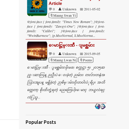
Article
💬 0
👤 Unknown
📅 2011-05-02
🔖Maung Swan Yi
@font-face { font-family: "Times New Roman"; }@font-
face { font-family: "Zawgyi-One"; }@font-face { font-
family: "Calibri"; }@font-face { font-family:
"WwinBurmese"; }p.MsoNormal, li.MsoNorma...
ေမာင္လြမ္းဏီ - ျမစ္ညမ်ား
💬 0
👤 Unknown
📅 2015-09-05
🔖Maung Lwan Ni
🔖Poems
ေမာင္လြမ္းဏီ - ျမစ္ညမ်ား(မိုးမခ) စက္တင္ဘာ ၅၊ ၂၀၁၅ဆ
ည္းဆာလြန္ ညဦးပဲ ေ၀းခဲ့တဲ့ ညမ်ား၊ တလ်ားတနံအ
သြားအျပန္ မရွိခဲ့တဲ့ ညစိမ္းမ်ား၀ိုးတ၀ါးပံုရိပ္၊ အတိ
တ္ကေတာ့ စိုးထိတ္ခဲ့ရတဲ့ ညေတြေပါ့။ေမာင္ ဘယ္မလဲရင္
ကဲြသူ...
Popular Posts