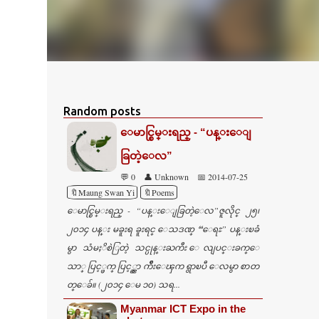
Random posts
ေမာင္စြမ္းရည္ - “ပန္းေျ
ခြတဲ့ေလ”
💬 0
👤 Unknown
📅 2014-07-25
🔖Maung Swan Yi
🔖Poems
ေမာင္စြမ္းရည္ - “ပန္းေျခြတဲ့ေလ”ဇူလိုင္ ၂၅၊
၂၀၁၄ ပန္း မခူးရ ခူးရင္ ေသဒဏ္ “ေရႊ” ပန္းၿခံ
မွာ သံမႈိစဲြတဲ့ သင္ပုန္းႀကီး ေလျပင္းခက္ေ
သာ္ ပြင့္ဖက္ ပြင့္ညွာ က်ိဳးေၾက ရွာၿပီ ေလမွာ စာတ
တ္ေခ်။ (၂၀၁၄ ေမ ၁၀) သရ...
Myanmar ICT Expo in the