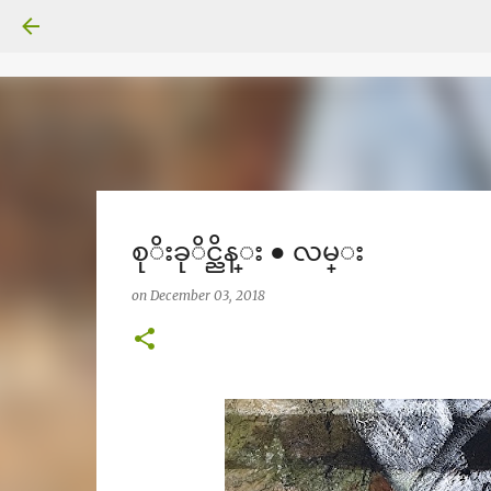
စုိးခုိင္ညိန္း ● လမ္း
on
December 03, 2018