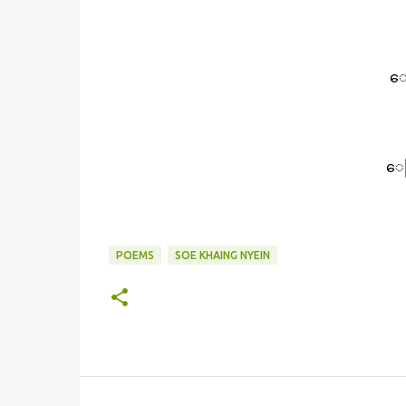
ေအ
ေသ
POEMS
SOE KHAING NYEIN