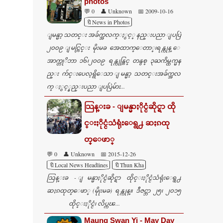
photos
💬 0
👤 Unknown
📅 2009-10-16
🔖News in Photos
ျမန္မာ့ သတင္း အခ်က္အလက္ႏွင့္ နည္းပညာ ျပပြဲ
၂၀၀၉ ျမင္ကြင္း မိုးမခ အေထာက္ေတာ္၊ရန္ကုန္ ေ
အာက္တုိဘာ ၁၆၊၂၀၀၉ ရန္ကုန္တြင္ တနွစ္ ၃ႀကိမ္ထက္မန
ည္း က်င္းပေလ့ရွိေသာ ျမန္မာ့ သတင္းအခ်က္အလ
က္ ႏွင့္နည္းပညာ ျပပြဲမ်ား...
သြန္းခ - ျမန္မာႏိုင္ငံဆိုင္ရာ ထို
င္းႏိုင္ငံသံရုံးေရွ႕ ဆႏၵထု
တ္ေဖာ္
💬 0
👤 Unknown
📅 2015-12-26
🔖Local News Headlines
🔖Thun Kha
သြန္းခ - ျမန္မာႏိုင္ငံဆိုင္ရာ ထိုင္းႏိုင္ငံသံရုံးေရွ႕
ဆႏၵထုတ္ေဖာ္ (မိုုးမခ) ရန္ကုန္။ ဒီဇင္ဘာ ၂၅၊ ၂၀၁၅
ထိုင္းႏိုင္ငံ၊ လိပ္ကၽ...
Maung Swan Yi - May Day