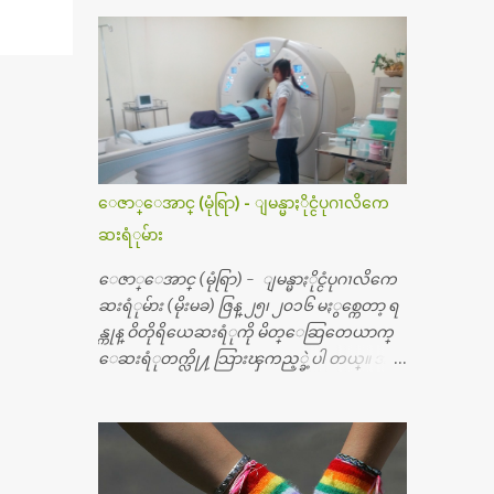
ေဇာ္ေအာင္ (မုံရြာ) - ျမန္မာႏိုင္ငံပုဂၢလိကေ
ဆးရံုမ်ား
ေဇာ္ေအာင္ (မုံရြာ) - ျမန္မာႏိုင္ငံပုဂၢလိကေ
ဆးရံုမ်ား (မိုးမခ) ဇြန္ ၂၅၊ ၂၀၁၆ မႏွစ္ကေတာ့ ရ
န္ကုန္ ဝိတိုရိယေဆးရံုကို မိတ္ေဆြတေယာက္
ေဆးရံုတက္လို႔ သြားၾကည့္ခဲ့ပါ တယ္။ အရ
က္ေသာက္ျခင္းဒဏ္ေၾကာင့္ အသက္
၅၀ အရြယ္မွာ ေပါင္ညႇပ္ရိုးတြင္း ခ်င္ဆီေတြ ကုန္ခ
မ္းသြားလို႔ အရိုးအစားထိုးကုသျခင္း လုပ္ပါ
တယ္။ အရိုးအထူးကု ဆရာဝန္က ဝိတိုရိယေဟာ္တ
ယ္လိုအခန္းမွာ တရက္ က်ပ္ ၃ ေသာင္းနဲ႔ေနေ