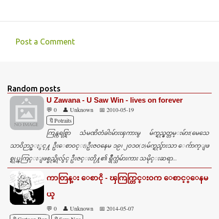
Post a Comment
C
o
m
Random posts
m
U Zawana - U Saw Win - lives on forever
e
💬 0
👤 Unknown
📅 2010-05-19
n
🔖Potraits
ကြန္ကရစ္ရြာ သံမဏိတံခါးမ်ားၾကားမွ မ်က္ရည္မွတ္တမ္းမ်ား(မေသေ
t
သာ၀ိဉာဥ္ႏွင္႔ ဦးေစာ၀င္း)ဦးဇ၀နေမ ၁၉၊ ၂၀၁၀(၁)မ်က္ရည္မ်ားသာ ေက်ာက္ျဖ
s
စ္ရုပ္ၾကြင္းျဖစ္မည္ဆိုလွ်င္ ဦးဇင္းတို႔၏ ရွဳိက္သံမ်ားကား သမိုင္းဆရာ...
ကာတြန္း ေစာငို - ၾကြက္တြင္း၀က ေစာင့္ေနမ
ယ္
💬 0
👤 Unknown
📅 2014-05-07