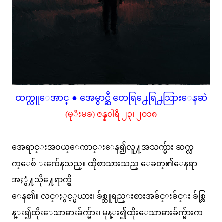
ထက္လူေအာင္ ● အေမွာင္ဆီ တေရြ႕ေရြ႕သြားေနဆဲ
(မုိးမခ) ဇန္နဝါရီ ၂၃၊ ၂၀၁၈
အေရာင္းအဝယ္ေကာင္းေန၍လူ႔အသက္မ်ား ဆက္လ
က္ေစ် းက်ေနသည္။ ထိုစာသားသည္ ေခတ္၏ေနရာ
အႏွံ႔သို႔ေရာက္ရွိ
ေန၏။ လင္ႏွင့္မယား၊ ခ်စ္သူရည္းစားအခ်င္းခ်င္း ခ်စ္လြ
န္း၍ထိုးေသာဓားခ်က္မ်ား၊ မုန္း၍ထိုးေသာဓားခ်က္မ်ားက