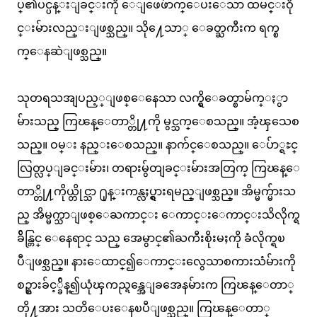
ပ္၏ပင္ပန္းျခင္းကို ေျဖေဖ်ာက္ေပးေသာ ထမင္းဝို
င္းမ်ားလည္းျဖစ္သည္။ သို႔ေသာ္ ေခတ္ႀကီးက ရက္စ
က္ေနဆဲျဖစ္သည္။
သုတရသအျပည့္ျဖစ္ေနေသာ လက္ရွိေခတ္စာမ်က္ႏွာ
မ်ားသည္ ကြၽန္ေတာ္တို႔ကို မွင္သက္ေစသည္။ အံ့ၾသေစ
သည္။ ဝမ္း နည္းေစသည္။ နာက်င္ေစသည္။ ေပ်ာ္ရႊင္
လြတ္လပ္ျခင္းမ်ား၊ တရားမွ်တျခင္းမ်ားအတြက္ ကြၽန္ေ
တာ္တို႔ကိုယ္တိုင္သာ ႐ုန္းကန္လႈပ္ရွားရမည္ျဖစ္သည္။ အိမ္မက္မ်ားသ
ည္ အိမ္မက္သာျဖစ္ေႀကာင္း ေကာင္းေကာင္းသိလိုက္ရ
ခ်ိန္တြင္ ေနေရာင္ သည္ အေမွာင္၏ႀကီးစိုးမႈကို ခံလိုက္ရၿ
ပီျဖစ္သည္။ နားေထာင္၍ေကာင္းလွေသာစကားသံမ်ားကို
စဥ္စားခ်င့္ခ်ိန္၍ယုံၾကည္ရန္အေျခအေနမ်ားက ကြၽန္ေတာ္
တို႔အား သတိေပးေနၿပီျဖစ္သည္။ ကြၽန္ေတာ္