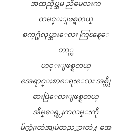
အထည္ခ်ဳပ္သမ ညီမေလးက
ထမင္းျဖစ္ရတယ္
စက္႐ုံလုပ္သားေလး ကြၽန္ေ
တာ္က
ဟင္းျဖစ္ရတယ္
အေရာင္းစာေရးေလး အစ္ကို
စားပြဲေလးျဖစ္ရတယ္
အိမ္ေရွ႕ကလမ္းကို
မ်က္လုံးထဲအျမဲထည့္ထားတဲ႔ အေ