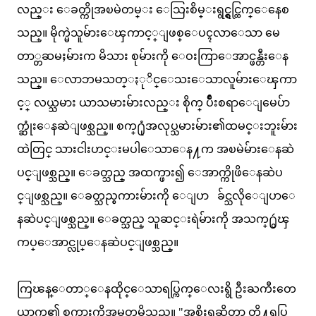
လည္း ေခတ္ကိုအၿမဲတမ္း ေသြးစိမ္းရွင္ရွင္ထြက္ေနေစ
သည္။ မိုက္မဲသူမ်ားေၾကာင့္ျဖစ္ေပၚလာေသာ မေ
တာ္တဆမႈမ်ားက မိသား စုမ်ားကို ေဝးကြာေအာင္ဖန္တီးေန
သည္။ ေလာဘမသတ္ႏုိင္ေသးေသာလူမ်ားေၾကာ
င့္ လယ္သမား ယာသမားမ်ားလည္း စိုက္ ပ်ဳိးစရာေျမေပ်ာ
က္ဆုံးေနဆဲျဖစ္သည္။ စက္႐ုံအလုပ္သမားမ်ား၏ထမင္းဘူးမ်ား
ထဲတြင္ သားငါးဟင္းမပါေသာေန႔က အၿမဲမ်ားေနဆဲ
ပင္ျဖစ္သည္။ ေခတ္သည္ အထက္ဖား၍ ေအာက္ကိုဖိေနဆဲပ
င္ျဖစ္သည္။ ေခတ္သည္စကားမ်ားကို ေျပာ ခ်င္သလိုေျပာေ
နဆဲပင္ျဖစ္သည္။ ေခတ္သည္ သူဆင္းရဲမ်ားကို အသက္႐ွဴၾ
ကပ္ေအာင္လုပ္ေနဆဲပင္ျဖစ္သည္။
ကြၽန္ေတာ္ေနထိုင္ေသာရပ္ကြက္ေလးရွိ ဦးႀကီးတေ
ယာက္၏ စကားကိုအမွတ္ရမိသည္။ "အစိုးရဆိုတာ တို႔ရပ္ကြ