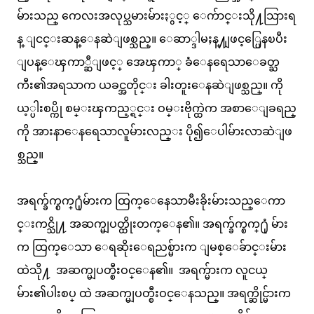
မ်ားသည္ ကေလးအလုပ္သမားမ်ားႏွင့္ ေက်ာင္းသို႔သြားရ
န္ ျငင္းဆန္ေနဆဲျဖစ္သည္။ ေဆာ္ဒါမႈန္႔ျဖင့္ပြေနၿပီး
ျပန္ေၾကာ္ဆီျဖင့္ အေၾကာ္ ခံေနရေသာေခတ္ႀ
ကီး၏အရသာက ယခင္အတိုင္း ခါးတူးေနဆဲျဖစ္သည္။ ကို
ယ့္ပါးစပ္ကို စမ္းၾကည့္ရင္း ဝမ္းဗိုက္ထဲက အစာေျခရည္
ကို အားနာေနရေသာလူမ်ားလည္း ပို၍ေပါမ်ားလာဆဲျဖ
စ္သည္။
အရက္ခ်က္စက္႐ုံမ်ားက ထြက္ေနေသာမီးခိုးမ်ားသည္ေကာ
င္းကင္သို႔ အဆက္မျပတ္ထိုးတက္ေန၏။ အရက္ခ်က္စက္႐ုံ မ်ား
က ထြက္ေသာ ေရဆိုးေရညစ္မ်ားက ျမစ္ေခ်ာင္းမ်ား
ထဲသို႔ အဆက္မျပတ္စီးဝင္ေန၏။ အရက္မ်ားက လူငယ္
မ်ား၏ပါးစပ္ ထဲ အဆက္မျပတ္စီးဝင္ေနသည္။ အရက္ဆိုင္မ်ားက