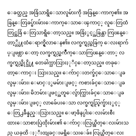
ေခတ္သည္ အခြံသာရွိေသာလူမ်ားကို အခြန္ေကာက္၏။ အ
ခြန္ေတြခပ္မ်ားမ်ားေကာက္ေသာေၾကာင့္ လူေတြထံ
တြင္အခြံ ေတြသာရွိေတာ့သည္။ အခြံႏွင့္အခြန္သာ ကြၽန္ေ
တာ့္တို႔ထံေရာက္ရွိလာေန၏။ လက္ဖက္ရည္တခြက္ ေလးရာက်
ပ္ျဖစ္လာ ေတာ့ လက္ဖက္ရည္ႀကိဳက္ေသာကြၽန္ေတာ္ လ
က္ဖက္ရည္ဆိုင္သို႔ တေခါက္သာသြားႏုိင္ေတာ့သည္။ တခုေ
တာ့ေကာင္း သြားသည္။ ေက်ာင္းတက္ခ်င္ေသာေျခ
လွမ္းမ်ား၊ ေမာင္ႏွမမ်ားျဖင့္ ကစားခ်င္ေသာေျခ
လွမ္းမ်ား၊ မိဘမ်ားျဖင့္အတူေလွ်ာက္သြားခ်င္ေသာေျခ
လွမ္းမ်ားျဖင့္ လာခ်ေပးေသာ လက္ဖက္ရည္ခြက္မ်ားႏွင့္
ေတြ႕ခ်ိန္နည္းသြားသည္။ ေဖာ့ဖိနပ္ပါးေလးမ်ားစီး
ထားေသာစားပြဲထိုးမ်ား၏ ေက်ာင္းလြယ္အိတ္ေလးမ်ားသ
ည္ ယခုထိ ႏုိးထျခင္းမရွိေသးေခ်။ လြယ္အိတ္ေလး