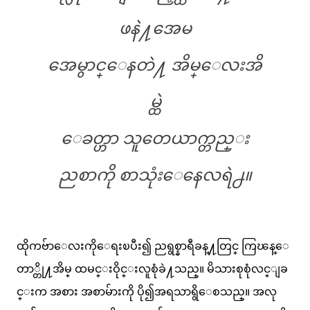
ဖနဲ႔အေမ
အေမွာင္ေနတဲ႔ အိမ္ေလးအိ
မ္ထဲ
ေခတ္ဟာ သူတေယာက္တည္း
ညစာကို စာသုံးေနေလရဲ႕။
ထိုကဗ်ာေလးကိုေရးၿပီး၍ ညရွစ္နာရီခန္႔တြင္ ကြၽန္ေ
တာ္တို႔အိမ္ ထမင္းဝိုင္းလူစုံခဲ႔သည္။ မိသားစုစုံလင္ျခ
င္းက အစား အစာမ်ားကို ပို၍အရသာရွိေစသည္။ အလု