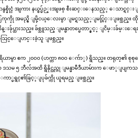
္မာနွစ္နိုင္ငံ အျကား နယ္စပ္မ်ဉ္းအျဖစ္ စီးဆင္းေနသည့္ ေသာင္ရင္း
ုကၠို အမည္ရွိ ျမို့ငယ္ေလးမွာ ျမင္ရသည့္ျမင္ကြင္းျဖစ္သည္။ ထိ
သူက ထိန္းခ်ုပ္ထားသည္။ ခ်စ္သူသည္ ျမန္မာတပ္မေတာ္နွင့္ ျငိမ္းခ်မ္းေ
 အသြင္ေျပာင္းခဲ့သူ ျဖစ္သည္။
ယာမွာ ဧက ၂၀ဝ၀ (ဟက္တာ ၈၀ဝ ေက်ာ္) ရွိသည္။ တရုတ္၏ စုစု
ဒသမ ၅ ဘီလ်ံအထိ ရွိနိုင္သည္ဟု ျမန္မာမီဒီယာမ်ားက ေဖာ္ျပျကသ
ံမႈေကာ္မရွင္၏ခြင့္ျပုခ်က္ကို ယူရမည္ ျဖစ္သည္။