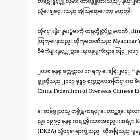
စာခ်စ္သူနွင့္သူ့လူမ်ား တာဝန္ယူထားသည့္ နယ္ျခ
ည္ရွိေနျခင္းသည္ အံ့ဩစရာေတာ့ မဟုတ္ပါ။
ထိုရင္းနွီးျမႈပ္နွံမႈကို တရုတ္နိုင္ငံပိုင္
ထြက္ေနသည္။ ထိုကုမၸဏီသည္ Myanmar Yat
စီမံကိန္းနွင့္ဘ႑ဍာေရးဝန္ျကီးဌာနတြင္ ၂၀၁၇ 
၂၀၁၈ ခုနွစ္ စက္တင္ဘာလ ၁၈ ရက္ ေန့စြဲျဖင့္ 
စ္သူတို့သည္ ၂၀၁၇ ခုနွစ္ စက္တင္ဘာလအတြင္းက မိတ
China Federation of Overseas Chinese En
ေစာခ်စ္သူသည္ တစ္ခ်ိန္က ကရင့္ေတာ္လွန္ေရးလက္
ည္။ ၁၉၉၄ ခုနွစ္ ကရင္အမ်ိုးသားအစည္းအရံုး 
(DKBA) သို့ဝင္ေရာက္ခဲ့သည္။ ထိုအဖြဲ့သည္ ျမန