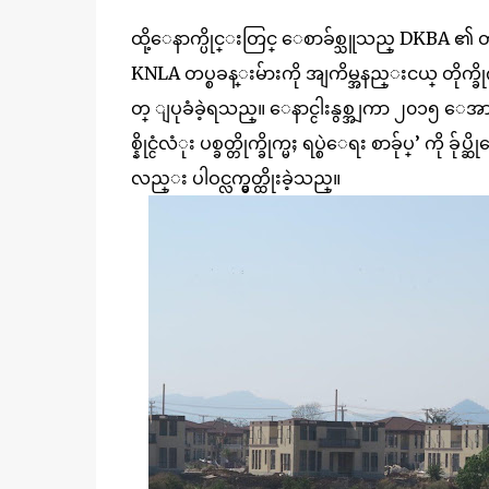
ထို့ေနာက္ပိုင္းတြင္ ေစာခ်စ္သူသည္ DKBA ၏ တန္ခ
KNLA တပ္စခန္းမ်ားကို အျကိမ္အနည္းငယ္ တိုက္ခိ
တ္ ျပုခံခဲ့ရသည္။ ေနာင္ငါးနွစ္အျကာ ၂၀၁၅ ေအာက
စ္နိုင္ငံလံုး ပစ္ခတ္တိုက္ခိုက္မႈ ရပ္စဲေရး စာခ်ုပ္’ ကို 
လည္း ပါဝင္လက္မွတ္ထိုးခဲ့သည္။