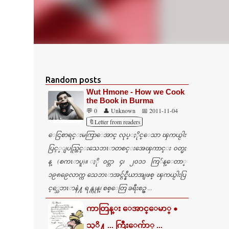
Random posts
Wut Hmone - How we Cook
the Book in Burma
💬 0
👤 Unknown
📅 2011-11-04
🔖Letter from readers
ေငြစာရင္းမကြာေအာင္ လုပ္ႏိုင္ေသာ ၾကယ္ငါး
ပြင့္ျပည္တြင္းသေဘၤာတစင္းအေၾကာင္း ၀တ္မႈ
န္ (စကၤာပူ)။ ႏို၀င္ဘာ ၄၊ ၂၀၁၁ ကြ်န္ေတာ္
၁၉၈၉ေလာက္က သေဘၤာအင္ဂ်င္နီယာအျဖစ္ ၾကယ္ငါးပြ
င့္သေဘၤာနဲ႔ ရန္ကုန္၊ စစ္ေတြ ခရီးစဥ္ ...
ကာတြန္း ေအာင္ေမာ္ ●
သုိ႔ ... ကြီးေက်ာ္ ...