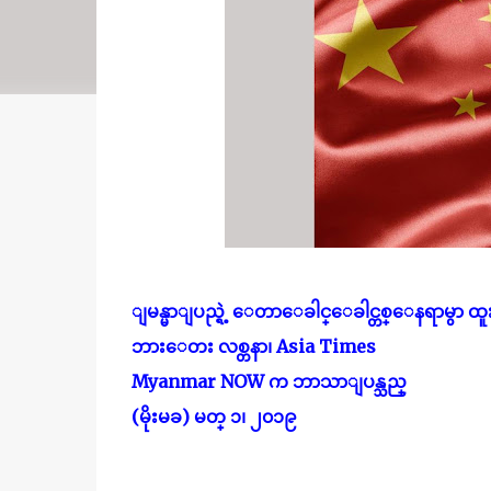
ျမန္မာျပည္ရဲ့ ေတာေခါင္ေခါင္တစ္ေနရာမွာ ထူး
ဘားေတး လစ္တနာ၊ Asia Times
Myanmar NOW က ဘာသာျပန္သည္
(မိုးမခ) မတ္ ၁၊ ၂၀၁၉