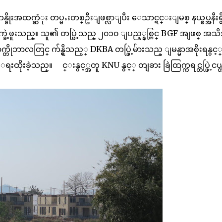
ိုးအထက္ဆံုး တပ္မႉးတစ္ဦးျဖစ္လာျပီး ေသာင္ရင္းျမစ္ နယ္စပ္အနီးရွ
ုက္ခဲ့ဖူးသည္။ သူ၏ တပ္ဖြဲ့သည္ ၂၀၁၀ ျပည့္နွစ္တြင္ BGF အျဖစ္ အသ
္တိုဘာလတြင္ က်န္ရွိသည့္ DKBA တပ္ဖြဲ့မ်ားသည္ ျမန္မာအစိုးရနွင္
ခ်ုပ္ဆိုေရးထိုးခဲ့သည္။ ゞင္းနွင့္အတူ KNU နွင့္ တျခား ခြဲထြက္ကရင္တပ္ဖြဲ့ငယ္တစ