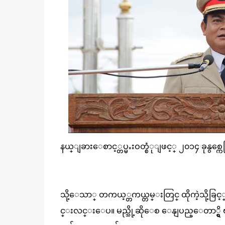
နယ္ျခားေစာင့္တပ္မႉးဝတ္စံုျဖင့္ ၂၀၁၄ ခုနွစ္က
သို့ေသာ္ တကယ့္တကယ္တမ္းတြင္ ထိုကဲ့သို့ခြ
င္းလင္းေပ။ မည္သို့ဆိုေစ ေနျပည္ေတာ္ရွိ ဗဟို