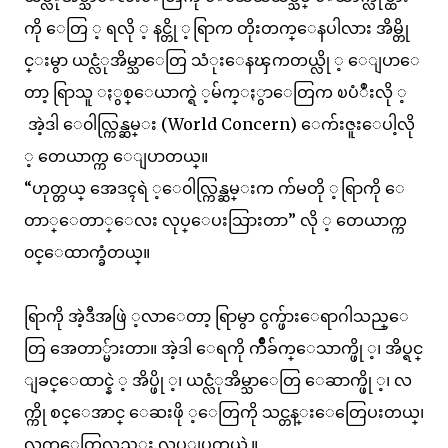
ကို ေတြ ့ ရလို ့ နင္တို ့ရြာက တိုးတက္ေနပါလား အိမ္တို
င္းမွာ ယင္လံုအိမ္သာေတြ သံုးေနၾကတယ္လို ့ ေျပာေ
တာ့ ရြာသူ ႏွစ္ေယာက္ရဲ ့မ်က္ႏွာေတြက ၿပံဳးလို ့
အဲ့ဒါ ေ၀ါလ္ကြန္ဆမ္း (World Concern) ေက်းဇူးေပါ့လို
့ တေယာက္က ေျပာတယ္။
“ဟုတ္တယ္ အေဒၚရဲ ့ေ၀ါလ္ကြန္ဆမ္းက က်မတို ့ရြာကို ေ
တာ္ေတာ္ေလး လုပ္ေပးသြားတာ” လို ့ တေယာက္က
၀င္ေထာက္ခံတယ္။
ရြာကို အဲ့ဒီအဖြဲ ့လာေတာ့ ရြာမွာ ငွက္ဖ်ားေရာဂါသည္ေ
တြ အေတာ္မ်ားတာ။ အဲ့ဒါ ေရကို က်ဳိခ်က္ေသာက္ဖို ့၊ အိပ္ရင္
ျခင္ေထာင္နဲ ့ အိပ္ဖို ့၊ ယင္လံုအိမ္သာေတြ ေဆာက္ဖို ့၊ လ
က္ကို စင္ေအာင္ ေဆးဖို ့ေတြကို သင္တန္းေတြေပးတယ္၊
လက္ေတြလည္း လုပ္ျပတယ္တဲ့။