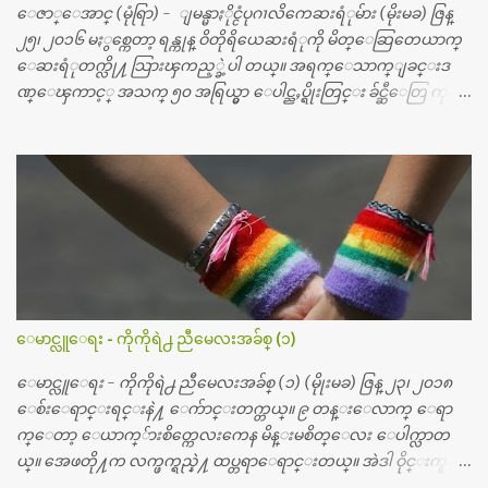
ေဇာ္ေအာင္ (မုံရြာ) - ျမန္မာႏိုင္ငံပုဂၢလိကေဆးရံုမ်ား (မိုးမခ) ဇြန္
၂၅၊ ၂၀၁၆ မႏွစ္ကေတာ့ ရန္ကုန္ ဝိတိုရိယေဆးရံုကို မိတ္ေဆြတေယာက္
ေဆးရံုတက္လို႔ သြားၾကည့္ခဲ့ပါ တယ္။ အရက္ေသာက္ျခင္းဒ
ဏ္ေၾကာင့္ အသက္ ၅၀ အရြယ္မွာ ေပါင္ညႇပ္ရိုးတြင္း ခ်င္ဆီေတြ ကုန္ခ
မ္းသြားလို႔ အရိုးအစားထိုးကုသျခင္း လုပ္ပါတယ္။ အရိုးအထူးကု
ဆရာဝန္က ဝိတိုရိယေဟာ္တယ္လိုအခန္းမွာ တရက္ က်ပ္ ၃ ေသာင္းနဲ႔ေနေ
စၿပီး၊ အာရွေတာ္ဝင္ခြဲစိတ္ခန္းကို ငွားရမ္းခြဲစိတ္ အရိုးအစားထိုးကုပါတ
ယ္။ ေဆးစစ္၊ေဆးဝယ္၊ ခြဲစိတ္ကု၊ အရိုးအစားထိုးပစၥည္း စတဲ့စရိ
တ္ေတြနဲ႔ေဆးရံုမွာ ၂ ပတ္ေနထိုင္စရိတ္ သိန္း ၇၀ ေလာက္ ကုန္သြား
ပါတယ္။ သူငယ္ခ်င္းျဖစ္သူကို လာေတြ႔ရင္း ဟိုတယ္လို သန္႔ရွင္းသ
ပ္ရပ္တဲ့ ဝိတိုရိယေဆးရံုမွာ စီတီစကင္ နဲ႔ အမ္အာအိုင္1 စက္ခန္းကိုေ
တြ႔လို႔ေမးၾကည့္ေတာ့ တခါစမ္းရင္ က်ပ္တသိန္းေက်ာ္ က်သင့္
တယ္သိရပါတယ္။ တခါတေလ ကိုယ္လက္ေျခ၊ ဦးေႏွာက္ေတြ အေသး
ေမာင္လူေရး - ကိုကိုရဲ႕ ညီမေလးအခ်စ္ (၁)
စိတ္ၾကည့္လိုရင္ ဒီစက္ၾကီးေတြနဲ႔ စမ္းသပ္ရပါတယ္။ ခႏၱာကိုယ္အစိတ္ပို
င္း ကလီစာေတြကိုၾကည့္ရႈတဲ့ အာလထရာေဆာင္း2 စက္ေတြ
ေမာင္လူေရး - ကိုကိုရဲ႕ ညီမေလးအခ်စ္ (၁) (မိုုးမခ) ဇြန္ ၂၃၊ ၂၀၁၈
ကေတာ့ ေစ်းသိပ္မႀကီးလို႔ ျမန္မာျပည္ေဆးရံုတိုင္းရွိပါတယ္။
ေစ်းေရာင္းရင္းနဲ႔ ေက်ာင္းတက္တယ္။ ၉ တန္းေလာက္ ေရာ
တစ္ခါစမ္းရင္ က်ပ္တစ္ေသာင္းေလာက္ က်သင့္ပါတယ္။ စာေရးသူ လြ
က္ေတာ့ ေယာက္်ားစိတ္ကေလးကေန မိန္းမစိတ္ေလး ေပါက္လာတ
န္ခဲ့တဲ့ (၂)...
ယ္။ အေဖတို႔က လက္ဖက္ရည္နဲ႔ ထပ္တရာေရာင္းတယ္။ အဲဒါ ဝိုင္းကူ
တာေပါ့။ မိန္းကေလး အေပါင္းအသင္းလည္း မ်ားတယ္။ ငယ္ငယ္တု