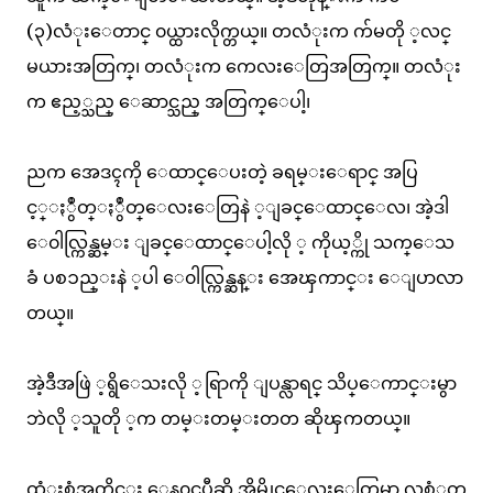
(၃)လံုးေတာင္ ၀ယ္ထားလိုက္တယ္။ တလံုးက က်မတို ့လင္
မယားအတြက္၊ တလံုးက ကေလးေတြအတြက္။ တလံုး
က ဧည့္သည္ ေဆာင္သည္ အတြက္ေပါ့၊
ညက အေဒၚကို ေထာင္ေပးတဲ့ ခရမ္းေရာင္ အပြ
င့္ႏွဳတ္ႏွဳတ္ေလးေတြနဲ ့ျခင္ေထာင္ေလ၊ အဲ့ဒါ
ေ၀ါလ္ကြန္ဆမ္း ျခင္ေထာင္ေပါ့လို ့ ကိုယ့္ကို သက္ေသ
ခံ ပစၥည္းနဲ ့ပါ ေ၀ါလ္ကြန္ဆန္း အေၾကာင္း ေျပာလာ
တယ္။
အဲ့ဒီအဖြဲ ့ရွိေသးလို ့ရြာကို ျပန္လာရင္ သိပ္ေကာင္းမွာ
ဘဲလို ့သူတို ့က တမ္းတမ္းတတ ဆိုၾကတယ္။
ထံုးစံအတိုင္း ေန၀င္ၿပီဆို အိမ္ဆိုင္ေလးေတြမွာ လူစံုတ