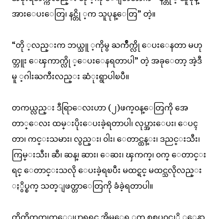
အားေပးေတြ၊ နင္တို ့က သူပုန္ေတြ” တဲ့။
“တို ့လည္းက ဘယ္သူ ့ကိုမွ ႀကိဳက္လို ေပးေနတာ မဟု
တ္ဘူး ေၾကာက္လို ့ေပးေနရတာပါ” တဲ့ အခုေတာ့ အဲ့ဒီ
မူ ့ဂါးႀကီးလည္း ဆံုးရွာပါၿပီ။
တကယ္လည္း ဒီရြာေလးဟာ (၂)ဖက္၀န္ေတြကို အေ
တာ္ေလး ထမ္းပိုးေပးခဲ့ရတာပါ၊ လုပ္အားေပး၊ ေပၚ
တာ၊ ကင္းသမား၊ လွည္း၊ ၀ါး၊ ေတာင္ထန္း၊ ဒညင္းသီး၊
ကြမ္းသီး၊ ဆီ၊ ဆန္၊ ဆား၊ ေဆး၊ ၾကက္၊ ၀က္ ေတာင္း
ရင္ ေတာင္းသလို ေပးခဲ့ရၿပီး မထင္ရင္ မထင္သလိုလည္း
ႏွိပ္စက္ သတ္ျဖတ္တာေတြကို ခံခဲ့ရတာပါ။
တိုတိုတုတ္တုတ္ေျပာရရင္ အိမ္ေရွ ့က စစ္တပ္၀င္လုိ ့ေနာ