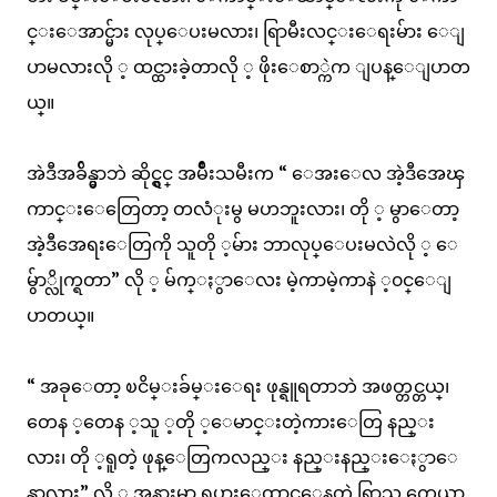
င္းေအာင္မ်ား လုပ္ေပးမလား၊ ရြာမီးလင္းေရးမ်ား ေျ
ပာမလားလို ့ ထင္ထားခဲ့တာလို ့ ဖိုးေစာ္ကဲက ျပန္ေျပာတ
ယ္။
အဲဒီအခ်ိန္မွာဘဲ ဆိုင္ရွင္ အမ်ဳိးသမီးက “ ေအးေလ အဲ့ဒီအေၾ
ကာင္းေတြေတာ့ တလံုးမွ မဟဘူးလား၊ တို ့ မွာေတာ့
အဲ့ဒီအေရးေတြကို သူတို ့မ်ား ဘာလုပ္ေပးမလဲလို ့ ေ
မွ်ာ္လိုက္ရတာ” လို ့ မ်က္ႏွာေလး မဲ့ကာမဲ့ကာနဲ ့၀င္ေျ
ပာတယ္။
“ အခုေတာ့ ၿငိမ္းခ်မ္းေရး ဖုန္ရူရတာဘဲ အဖတ္တင္တယ္၊
တေန ့တေန ့သူ ့တို ့ေမာင္းတဲ့ကားေတြ နည္း
လား၊ တို ့ရူတဲ့ ဖုန္ေတြကလည္း နည္းနည္းေႏွာေ
နွာလား” လို ့ အနားမွာ ရပ္နားေထာင္ေနတဲ့ ရြာသူ တေယာ