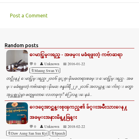
Post a Comment
C
o
m
Random posts
m
ေမာင္စြမ္းရည္ - အဖမ္း မခံရဖူးတဲ့ ကဗ်ာဆရာ
e
💬 0
👤 Unknown
📅 2016-01-22
n
🔖Maung Swan Yi
t
တင္မိုးန႔ဲ ေမာင္စြမ္းရည္၊ ၂၀၀၆ ခုႏွစ္၊ မိုးမခတရားစခမ္း၊ ေမာင္စြမ္းရည္ - အဖ
s
မ္း မခံရဖူးတဲ့ ကဗ်ာဆရာ (မိုးမခ) ဇန္န၀ါရီ ၂၂၊ ၂၀၁၆ အလယ္တန္းေက်ာင္း ဖတ္စာ
အုပ္တစ္အုပ္ထဲမွာ ဖတ္ရဖူးတာေလးတခုကုိ စဲြလန္းေနခဲ...
ေဒၚေအာင္ဆန္းစုၾကည္၏ ခ်င္းအမ်ဳိးသားေန႔
အခမ္းအနားမိန္႔ခြန္း
💬 0
👤 Unknown
📅 2018-02-22
🔖Daw Aung San Suu Kyi
🔖Speech