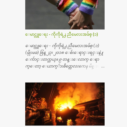
ယ္လိုအခန္းမွာ တရက္ က်ပ္ ၃ ေသာင္းနဲ႔ေနေ
စၿပီး၊ အာရွေတာ္ဝင္ခြဲစိတ္ခန္းကို ငွားရမ္းခြဲစိ
တ္ အရိုးအစားထိုးကုပါတယ္။ ေဆးစစ္၊ေဆး
ဝယ္၊ ခြဲစိတ္ကု၊ အရိုးအစားထိုးပစၥည္း စတဲ့စရိ
တ္ေတြနဲ႔ေဆးရံုမွာ ၂ ပတ္ေနထိုင္စရိတ္ သိ
ေမာင္လူေရး - ကိုကိုရဲ႕ ညီမေလးအခ်စ္ (၁)
န္း ၇၀ ေလာက္ ကုန္သြားပါတယ္။ သူငယ္ခ်င္းျ
ဖစ္သူကို လာေတြ႔ရင္း ဟိုတယ္လို သန္႔ရွင္း
ေမာင္လူေရး - ကိုကိုရဲ႕ ညီမေလးအခ်စ္ (၁)
သပ္ရပ္တဲ့ ဝိတိုရိယေဆးရံုမွာ စီတီစကင္ နဲ႔ အမ္အာ
(မိုုးမခ) ဇြန္ ၂၃၊ ၂၀၁၈ ေစ်းေရာင္းရင္းနဲ႔
အိုင္1 စက္ခန္းကိုေတြ႔လို႔ေမးၾကည့္ေ
ေက်ာင္းတက္တယ္။ ၉ တန္းေလာက္ ေရာ
တာ့ တခါစမ္းရင္ က်ပ္တသိန္းေက်ာ္ က်သင့္တ
က္ေတာ့ ေယာက္်ားစိတ္ကေလးကေန မိန္းမစိ
ယ္သိရပါတယ္။ တခါတေလ ကိုယ္လက္ေျခ၊
တ္ေလး ေပါက္လာတယ္။ အေဖတို႔က လက္ဖက္ရ
ဦးေႏွာက္ေတြ အေသးစိတ္ၾကည့္လိုရင္ ဒီစက္ၾ
ည္နဲ႔ ထပ္တရာေရာင္းတယ္။ အဲဒါ ဝိုင္းကူ
ကီးေတြနဲ႔ စမ္းသပ္ရပါတယ္။ ခႏၱာကိုယ္အစိတ္ပို
တာေပါ့။ မိန္းကေလး အေပါင္းအသင္းလ
င္း ကလီစာေတြကိုၾကည့္ရႈတဲ့ အာလထ
ည္း မ်ားတယ္။ ငယ္ငယ္တုန္းကေတာ့ အမေတြနဲ႔
ရာေဆာင္း2 စက္ေတြကေတာ့ ေစ်းသိပ္မႀ
ေနတာဆုိေတာ့ သနပ္ခါးေလးေတြ လိမ္း
ကီးလို႔ ျမန္မာျပည္ေဆးရံုတိုင္းရွိပါတယ္။
တယ္။ ပန္းပန္တယ္။ မိန္းကေလး အဝတ္အစားေ
တစ္ခါစမ္းရင္ က်ပ္တစ္ေသာင္းေလာက္ က်သ
တြကိုလည္း ခုိးဝတ္တယ္။ မိန္းမစိတ္ရွိေတာ့
င့္ပါတယ္။ စာေရးသူ လြန္ခဲ့တဲ့ (၂)...
ရွိေပမယ့္ ကိုယ့္ကိုယ္ကို မိန္းမစိတ္ေပါက္မွန္း