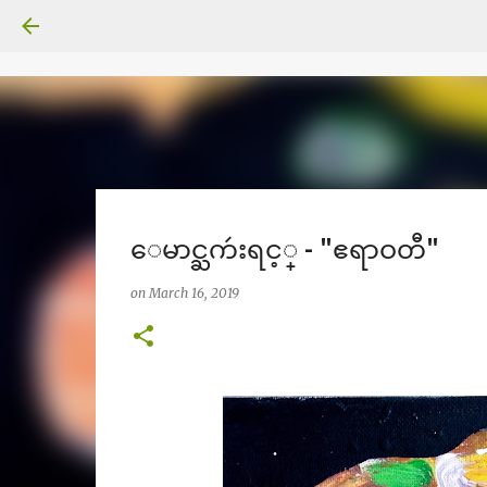
ေမာင္ႀကဴးရင့္ - "ဧရာဝတီ"
on
March 16, 2019