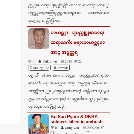
ည့္ထပ္ေလာင္းခုႏွစ္မ်ားစြာ တသသ ေတာင္းတခဲ့ ျ
ပည္သူ႔ဆႏၵေတြႏွစ္သစ္မဂၤလာမွာ ေလာကပါလတ
ရားႏွင့္ ေမြးဖြားေ...
ေမာင္တူး - ျပည္သူ႕စာေရး
ဆရာႀကီး ဗန္းေမာ္တင္ေ
အာင္ အမွတ္တရ
💬 0
👤 Unknown
📅 2015-10-22
🔖Maung Too
🔖Portraits
ပန္းခ်ီ - M Soe Lwin ေမာင္တူး - ျပည္သူ႕စာေရးဆ
ရာႀကီး ဗန္းေမာ္တင္ေအာင္ အမွတ္တရ (မိုးမခ) ေ
အာက္တိုဘာ ၂၂၊ ၂၀၁၅လူတေယာက္ရဲ့ တန္ဖိုးဟာ သူ ျဖ
တ္သန္းေက်ာ္လႊားေနတဲ့ ေခတ္ႀကီးက သူ ့ပုခံုးေ
ပၚ တင္ေပးလိုက္တဲ့ သမို...
Bo San Pyote & DKBA
soldiers killed in ambush
💬 0
👤 zarny win
📅 2009-06-27