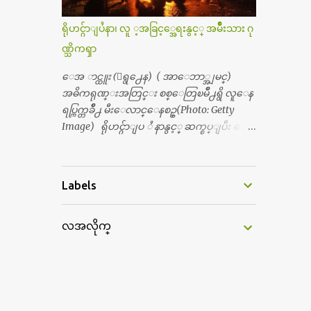
င့္ပါတယ္။ စာေရးသူ လြန္ခဲ့တဲ့ (၂)...
ရွိေပမယ့္ ကိုယ့္ကိုယ္ကို မိန္းမစိတ္ေပါက္မွန္း
သိတာက ၉ တန္း၊ ၁၀ တန္းေလာက္ကမွ။ ညီအ
ရိုဟင္ဂ်ာျပႆနာ၊ လူ ့အခြင့္အေရးနွင့္ အမ်ိဳးသား ဂု
စ္ကို ေမာင္နွမ အားလံုး ၆ ေယာက္ရွိတယ္။ အစ္ကို ၃
ဏ္သိကၡာ
ေယာက္၊ အစ္မ ႏွစ္ေယာက္။ အစ္ကိုေတြက
လည္း သူ႔ အေပါင္းအသင္းနဲ႔ သူဆိုေ
ေအ ာင္ထူး (ေရွ႕ေန) ( အာေဘာ္အျမင္)
တာ့ အမေတြနဲ႔ဘဲ ေပါင္းတယ္။ ျပီးေတာ့
အဓိကရုဏ္းအတြင္း စစ္ေတြၿမိဳ႕ရွိ လူေန
အေဖကလည္း ေယာက္်ားဆုိ ေယာ
ရပ္ကြက္တခ်ိဳ႕ မီးေလာင္ေနစဥ္(Photo: Getty
က္်ားေလးလုိဘဲ ေနေစခ်င္တယ္။ အေဖ့ကို
Image) ရိုဟင္ဂ်ာျပ ႆ နာနွင့္ ဆက္စပ္ျပီး ေ
ေၾကာက္လည္း ေၾကာက္ရတယ္။ ေယာ
ဒၚေအာင္ဆန္းစုၾကည္သည္ နိုဘယ္ဆုန ဲ႔ မထိုက္တ
က္်ားဘဝဆုိတာ ျမင့္ျမတ္တယ္ေပါ့။ ေယာ
န္ေၾကာင္း လူသိရွင္ၾကား စြပ္စြဲခ်က္ ေပၚထြ
က္်ားေလး စိတ္လည္း ရွိေအာင္ ဘာသာေရး
က္လာခဲ့သည္။ ဇူလိုင္လ ၂၃ ရက္္ ေန႕ တြင္ အယ္လ္ဂ်ာ
Labels
လည္း လုိက္စားေအာင္ တန္ခူးလဆုိ တစ္လ
ဇီးရား နိုင္ငံတကာ ရုပ္သံလႊင့္ဌာနမွ ရိုဟင္ဂ်ာလူထု
လံုး ကိုရင္ ဝတ္ခုိင္းတယ္။ ေက်ာင္းမွာဆုိ
မ်ား ဘ၀ပ်က္ေနၾကသည့္ ပံုမ်ား၊ စခန္းအ
ရင္ ေယာက္်ားေလးေတြက ကိုယ့္ကို ဘာ
လအလိုက္
တြင္းေနထိုင္ရာ တြင္လည္း အကူအညီမ်ား မရ
ပဲျဖစ္ျဖစ္ မၾကားတၾကား စရင္စတယ္။
ရွိ၍ စားရမဲ့ေသာက္ရမဲ့ ျဖစ္ေနပံုမ်ား၊ ဘဂၤ
အေျခာက္ ဘာညာေပါ့၊ အာ့့လုိေလးေတြ
လားေဒ႕ရွ္ နိုင္ငံဘက္သုိ႕ ေလွျဖင့္ကူးေျ
စတာေပါ့။ ကိုယ္ကလည္း ရန္မျဖစ္ခ်င္ေတာ့ ျပန္
ပးရန္ ၾကိဳးစားေသာ္လည္း အဆိုပါ နုိင္ငံရွိ
မေျပာဘူး ေရွာင...
အာဏာပိုင္မ်ားက လက္မခံပဲ ထမင္းထုပ္ တေယာ
က္ တထုပ္ ေ ပး၍ ေရထဲ သို႔ ျပန္ ေ မာင္း