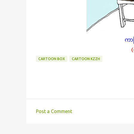
ကာတ
(
CARTOON BOX
CARTOON KZZH
Post a Comment
C
o