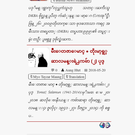
🔖Burma News Headlines
ပဒုိမန္းရွာကုိလုပ္ႀကံသူဟု သတင္းႀကီးသူ
DKBA ဗိုလ္ဆန္ျပဳတ္ က်ဆံုးနန္းေဖာ့ေဂ (ေကအုိင္စီ)
ဇြန္ ၂၆၊ ၂၀၀၉တိုးတက္ေသာ ဗုဒၶဘာသာ ကရင္ အ
မ်ဳိးသား တပ္မေတာ္ (DKBA) တပ္မဟာ(၉၉၉)၏ တပ္ရင္း
မွဴး တဦး ျဖစ္သူ ဒုဗိုလ္မွဴးႀက...
မ်ဳိးေတဇာေမာင္ ● တိုးမာ့ရွ္
ဆာလမန္းရဲ႕ကဗ်ာ (၂) ပုဒ္
💬 0
👤 Aung Htet
📅 2018-05-20
🔖Myo Tayzar Maung
🔖Translation
မ်ဳိးေတဇာေမာင္ ● တိုးမာ့ရွ္ ဆာလမန္းရဲ႕ကဗ်ာ (၂)
ပုဒ္ Tomaž Šalamun (1941-2014)(မုိးမခ) ေမ ၂၀၊
၂၀၁၈ ဆလိုေဗးနီးယန္း ကဗ်ာဆရာ တိုးမာ့ရွ္ ဆာ
လမန္း (၄၊ ဇူလိုင္၊ ၁၉၄၁ -၂၇၊ ဒီဇင္ဘာ၊ ၂၀၁၄) ကို စစ္ၿ
ပ...