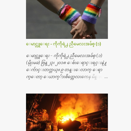
တယ္။ အရိုးအထူးကု ဆရာဝန္က ဝိတိုရိယေဟာ္တ
ယ္လိုအခန္းမွာ တရက္ က်ပ္ ၃ ေသာင္းနဲ႔ေနေ
စၿပီး၊ အာရွေတာ္ဝင္ခြဲစိတ္ခန္းကို ငွားရမ္းခြဲစိ
တ္ အရိုးအစားထိုးကုပါတယ္။ ေဆးစစ္၊ေဆး
ဝယ္၊ ခြဲစိတ္ကု၊ အရိုးအစားထိုးပစၥည္း စတဲ့စရိ
တ္ေတြနဲ႔ေဆးရံုမွာ ၂ ပတ္ေနထိုင္စရိတ္ သိ
ေမာင္လူေရး - ကိုကိုရဲ႕ ညီမေလးအခ်စ္ (၁)
န္း ၇၀ ေလာက္ ကုန္သြားပါတယ္။ သူငယ္ခ်င္းျ
ဖစ္သူကို လာေတြ႔ရင္း ဟိုတယ္လို သန္႔ရွင္း
ေမာင္လူေရး - ကိုကိုရဲ႕ ညီမေလးအခ်စ္ (၁)
သပ္ရပ္တဲ့ ဝိတိုရိယေဆးရံုမွာ စီတီစကင္ နဲ႔ အမ္အာ
(မိုုးမခ) ဇြန္ ၂၃၊ ၂၀၁၈ ေစ်းေရာင္းရင္းနဲ႔
အိုင္1 စက္ခန္းကိုေတြ႔လို႔ေမးၾကည့္ေ
ေက်ာင္းတက္တယ္။ ၉ တန္းေလာက္ ေရာ
တာ့ တခါစမ္းရင္ က်ပ္တသိန္းေက်ာ္ က်သင့္တ
က္ေတာ့ ေယာက္်ားစိတ္ကေလးကေန မိန္းမစိ
ယ္သိရပါတယ္။ တခါတေလ ကိုယ္လက္ေျခ၊
တ္ေလး ေပါက္လာတယ္။ အေဖတို႔က လက္ဖက္ရ
ဦးေႏွာက္ေတြ အေသးစိတ္ၾကည့္လိုရင္ ဒီစက္ၾ
ည္နဲ႔ ထပ္တရာေရာင္းတယ္။ အဲဒါ ဝိုင္းကူ
ကီးေတြနဲ႔ စမ္းသပ္ရပါတယ္။ ခႏၱာကိုယ္အစိတ္ပို
တာေပါ့။ မိန္းကေလး အေပါင္းအသင္းလ
င္း ကလီစာေတြကိုၾကည့္ရႈတဲ့ အာလထ
ည္း မ်ားတယ္။ ငယ္ငယ္တုန္းကေတာ့ အမေတြနဲ႔
ရာေဆာင္း2 စက္ေတြကေတာ့ ေစ်းသိပ္မႀ
ေနတာဆုိေတာ့ သနပ္ခါးေလးေတြ လိမ္း
ကီးလို႔ ျမန္မာျပည္ေဆးရံုတိုင္းရွိပါတယ္။
တယ္။ ပန္းပန္တယ္။ မိန္းကေလး အဝတ္အစားေ
တစ္ခါစမ္းရင္ က်ပ္တစ္ေသာင္းေလာက္ က်သ
တြကိုလည္း ခုိးဝတ္တယ္။ မိန္းမစိတ္ရွိေတာ့