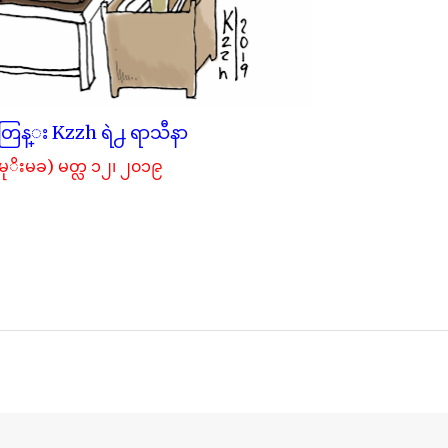
ြန္း Kzzh ရဲ႕ ရာသီနာ
မုိးမခ) မတ္လ ၁၂၊ ၂၀၁၉