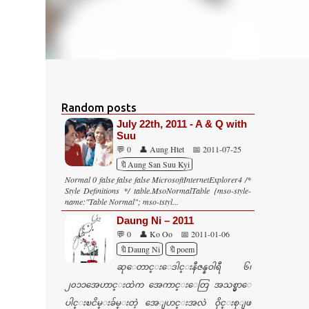
Random posts
July 22th, 2011 - A & Q with
Suu
💬 0
👤 Aung Htet
📅 2011-07-25
🔖Aung San Suu Kyi
Normal 0 false false false MicrosoftInternetExplorer4 /*
Style Definitions */ table.MsoNormalTable {mso-style-
name:"Table Normal"; mso-tstyl...
Daung Ni – 2011
💬 0
👤 Ko Oo
📅 2011-01-06
🔖Daung Ni
🔖poem
ဆုေတာင္းေဒါင္းနီဇန္နဝါရီ ၆၊
၂၀၁၁အေဟာင္းထဲက အေကာင္းေတြ အသစ္မွာေ
ပါင္းၿငိမ္းခ်မ္းတဲ့ အေျပာင္းအလဲ ဝိုင္းစုျဖ