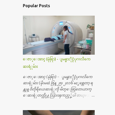
Popular Posts
ေဇာ္ေအာင္ (မုံရြာ) - ျမန္မာႏိုင္ငံပုဂၢလိကေ
ဆးရံုမ်ား
ေဇာ္ေအာင္ (မုံရြာ) - ျမန္မာႏိုင္ငံပုဂၢလိကေ
ဆးရံုမ်ား (မိုးမခ) ဇြန္ ၂၅၊ ၂၀၁၆ မႏွစ္ကေတာ့ ရ
န္ကုန္ ဝိတိုရိယေဆးရံုကို မိတ္ေဆြတေယာက္
ေဆးရံုတက္လို႔ သြားၾကည့္ခဲ့ပါ တယ္။ အရ
က္ေသာက္ျခင္းဒဏ္ေၾကာင့္ အသက္
၅၀ အရြယ္မွာ ေပါင္ညႇပ္ရိုးတြင္း ခ်င္ဆီေတြ ကုန္ခ
မ္းသြားလို႔ အရိုးအစားထိုးကုသျခင္း လုပ္ပါ