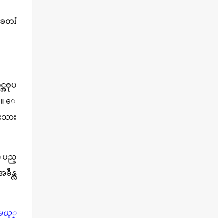
က္ တထုပ္ ေ ပး၍ ေရထဲ သို႔ ျပန္ ေ မာင္း
ထုတ္လိုက္သျဖင့္ ေအာ္ဟစ္ငိုေၾကြးကာ ေလွေ
ေခတၨ
ပၚျပန္ တက္သြားၾကရသည့္ ပံုမ်ားကို အခ်ိန္အေ
တာ္ၾကာ ထုတ္လႊင့္ျပသခဲ့သည္။ တဆက္တည္း
တြင္ အယ္လ္ဂ်ာဇီးရား နိုင္ငံတကာ ရုပ္သံလႊင့္ဌာနက ရို
ဟင္ဂ်ာျပသနာကို ေလ့လာလုပ္ေဆာင္လွ်က္ရွိ
ေသာ ကုလသမဂၢမွအပါအ၀င္ ပုဂၢိဳလ္အခ်ိဳ ႔ကို
အႎုပ
အင္တာဗ်ဴး လုပ္ျပီးတင္ျပသြားခဲ့သည္။ လူ႕အခြ
င့္အေရးေစာင့္ၾကည့္ေရး အဖြဲ႕ (Human
ဲ။ ေ
Rights Watch) မွ Brad Addam ...
းသား
ဴပည္
ိန္လ
မယ့္