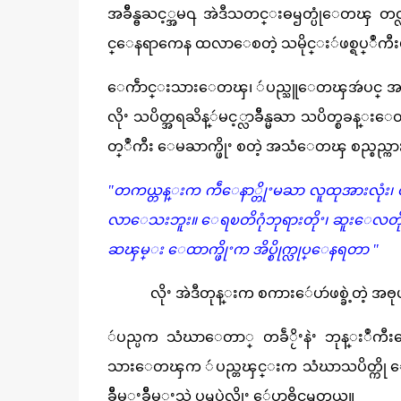
အခဵိန္ႎႀင့္အမ႖ အဲဒီသတင္းဓၝတ္ပုံေတၾ 
င္ေနရာကေန ထလာေစတဲ့ သမိုင္းဴဖစ္ရပ္ဳကီးပ
ေကဵာင္းသားေတၾ၊ ဴပည္သူေတၾအဴပင္ အႎ
လိုႚ သပိတ္အရႀိန္ဴမင့္လာခဵိန္မႀာ သပိတ္စ
တ္ဳကီး ေမႀာက္ဖိုႚ စတဲ့ အသံေတၾ စည္စည
"တကယ္တန္းက ကဵေနာ္တိုႚမႀာ လူထုအားလုံး၊
လာေသးဘူး။ ေရၿတိဂုံဘုရားတိုႚ၊ ဆူး
ဆၾမ္း ေထာက္ဖိုႚက အိပ္စိုက္လုပ္ေနရတာ "
လိုႚ အဲဒီတုန္းက စကားေဴပာဴဖစ္ခဲ့တဲ့ အ
ဴပည္ပက သံဃာေတာ္ တခဵႂိႚနဲႚ ဘုန္းဳကီး
သားေတၾက ဴပည္တၾင္းက သံဃာသပိတ္ကို
ခဵိမ္ႚခဵိမ္ႚသဲ ပၝပဲလိုုႚ ေဴပာႎိုင္ပၝတယ္။