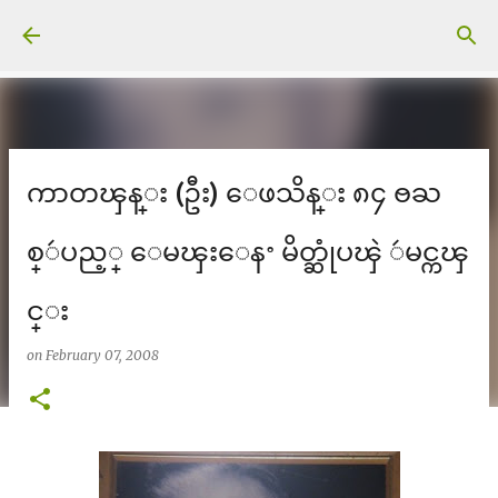
Skip to main content
ကာတၾန္း (ဦး) ေဖသိန္း ၈၄ ႎႀ
စ္ဴပည့္ ေမၾးေနႚ မိတ္ဆုံပၾဲ ဴမင္ကၾ
င္း
on
February 07, 2008