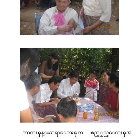
ကာတၾန္းဆရာေတၾက ဧည့္သည္ေတၾအ