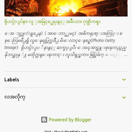
လည္း သူ႔ အေပါင္းအသင္းနဲ႔ သူဆိုေတာ့ အမေတြနဲ႔ဘဲ ေပါ
င္းတယ္။ ျပီးေတာ့ အေဖကလည္း ေယာက္်ားဆုိ ေယာ
က္်ားေလးလုိဘဲ ေနေစခ်င္တယ္။ အေဖ့ကို ေၾကာက္လည္း ေၾကာ
ရိုဟင္ဂ်ာျပႆနာ၊ လူ ့အခြင့္အေရးနွင့္ အမ်ိဳးသား ဂုဏ္သိကၡာ
က္ရတယ္။ ေယာက္်ားဘဝဆုိတာ ျမင့္ျမတ္တယ္ေပါ့။ ေယာ
က္်ားေလး စိတ္လည္း ရွိေအာင္ ဘာသာေရးလည္း လုိက္စားေအာင္
ေအ ာင္ထူး (ေရွ႕ေန) ( အာေဘာ္အျမင္) အဓိကရုဏ္းအတြင္း စ
တန္ခူးလဆုိ တစ္လလံုး ကိုရင္ ဝတ္ခုိင္းတယ္။ ေက်ာင္းမွာဆုိရင္ ေ
စ္ေတြၿမိဳ႕ရွိ လူေနရပ္ကြက္တခ်ိဳ႕ မီးေလာင္ေနစဥ္(Photo: Getty
ယာက္်ားေလးေတြက ကိုယ့္ကို ဘာပဲျဖစ္ျဖစ္ မၾကားတၾကား စ
Image) ရိုဟင္ဂ်ာျပ ႆ နာနွင့္ ဆက္စပ္ျပီး ေဒၚေအာင္ဆန္းစုၾကည္သည္
ရင္စတယ္။ အေျခာက္ ဘာညာေပါ့၊ အာ့့လုိေလးေတြ စတာေပါ့။
နိုဘယ္ဆုန ဲ႔ မထိုက္တန္ေၾကာင္း လူသိရွင္ၾကား စြပ္စြဲခ်က္ ေပၚထြက္လာ
ကိုယ္ကလည္း ရန္မျဖစ္ခ်င္ေတာ့ ျပန္မေျပာဘူး ေရွာင...
ခဲ့သည္။ ဇူလိုင္လ ၂၃ ရက္္ ေန႕ တြင္ အယ္လ္ဂ်ာဇီးရား နိုင္ငံတကာ ရုပ္သံလႊင့္
ဌာနမွ ရိုဟင္ဂ်ာလူထုမ်ား ဘ၀ပ်က္ေနၾကသည့္ ပံုမ်ား၊ စခန္းအတြ
င္းေနထိုင္ရာ တြင္လည္း အကူအညီမ်ား မရရွိ၍ စားရမဲ့ေသာက္ရမဲ့ ျဖ
Labels
စ္ေနပံုမ်ား၊ ဘဂၤလားေဒ႕ရွ္ နိုင္ငံဘက္သုိ႕ ေလွျဖင့္ကူးေျပးရန္
ၾကိဳးစားေသာ္လည္း အဆိုပါ နုိင္ငံရွိအာဏာပိုင္မ်ားက လက္မခံပဲ ထမင္း
လအလိုက္
ထုပ္ တေယာက္ တထုပ္ ေ ပး၍ ေရထဲ သို႔ ျပန္ ေ မာင္းထုတ္လိုက္သျ
ဖင့္ ေအာ္ဟစ္ငိုေၾကြးကာ ေလွေပၚျပန္ တက္သြားၾကရသည့္ ပံု
မ်ားကို အခ်ိန္အေတာ္ၾကာ ထုတ္လႊင့္ျပသခဲ့သည္။ တဆက္တည္းတြင္ အယ္လ္
ဂ်ာဇီးရား နိုင္ငံတကာ ရုပ္သံလႊင့္ဌာနက ရိုဟင္ဂ်ာျပသနာကို ေလ့လာလု
Powered by Blogger
ပ္ေဆာင္လွ်က္ရွိ ေသာ ကုလသမဂၢမွအပါအ၀င္ ပုဂၢိဳလ္အခ်ိဳ ႔ကို အင္တာဗ်ဴး လု
Visit - About.MoeMaKa.com