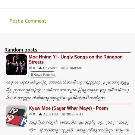
Post a Comment
C
o
m
Random posts
m
Moe Hninn Yi - Ungly Songs on the Rangoon
e
Streets
💬 0
👤 Unknown
📅 2010-09-02
n
🔖News Features
t
လမ္းေပၚက မခ်ိဳျမႏိုင္တဲ့ ဘ၀ေတးသံမ်ား မိုးႏွင္းရည္စက္တင္ဘာ ၂၊ ၂၀၁၀(ရန္ကုန္ျ
s
မိဳ႔၊ ညကလပ္တခုအတြင္း အမ်ဳိးသားအေဖာ္ရွာေဖြရန္ ကခုန္ေနသူ အမ်ဳိးသမီးငယ္
မ်ား) ေထာင္ဘူး၀ တံခါးကေန အျပင္ကုိေျခခ်မိတဲ့အခါ တၿပိဳင္နက္...
Kyaw Moe (Sagar Whar Maye) - Poem
💬 0
👤 Aung Htet
📅 2012-07-17
ဆယ့္ကိုးေက်ာ္မုိး (စကား၀ါေျမ)ဇူလုိင္ ၁၇၊ ၂၀၁၂ “ဆယ့္
ကိုး” ဆိုတဲ့ဂဏာန္းသူ႔နဂို မဆန္းသို႔ေသာ္ငါ့ရင္မွာ လြမ္းမိ