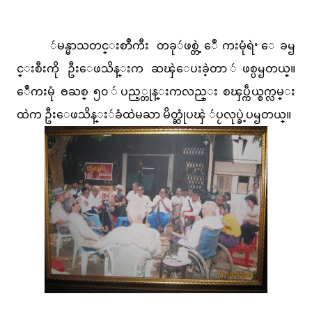
ဴမန္မာသတင္းစာဳကီး တခုဴဖစ္တဲ့ ေဳကးမုံရဲႚ ေခၝ
င္းစီးကို ဦးေဖသိန္းက ဆၾဲေပးခဲ့တာ ဴဖစ္ပၝတယ္။
ေဳကးမုံ ႎႀစ္ ၅၀ ဴပည့္တုန္းကလည္း စၾပ္ကဵယ္စက္လမ္း
ထဲက ဦးေဖသိန္းဴခံထဲမႀာ မိတ္ဆုံပၾဲ ဴပႂလုပ္ခဲ့ပၝတယ္။