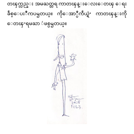
တၾက္လည္း အမႀတ္တရ ကာတၾန္းေလးေတၾ ေရး
ခဵစ္ေပးဳကပၝတယ္။ ကိုေအာ္ပီကဵယ္ရဲႚ ကာတၾန္းကို
ေတၾႚရမႀာ ဴဖစ္ပၝတယ္။