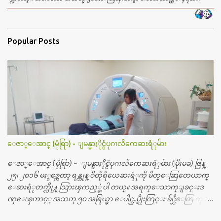
Popular Posts
ေဇာ္ေအာင္ (မုံရြာ) - ျမန္မာႏိုင္ငံပုဂၢလိကေဆးရံုမ်ား
ေဇာ္ေအာင္ (မုံရြာ) - ျမန္မာႏိုင္ငံပုဂၢလိကေဆးရံုမ်ား (မိုးမခ) ဇြန္
၂၅၊ ၂၀၁၆ မႏွစ္ကေတာ့ ရန္ကုန္ ဝိတိုရိယေဆးရံုကို မိတ္ေဆြတေယာက္
ေဆးရံုတက္လို႔ သြားၾကည့္ခဲ့ပါ တယ္။ အရက္ေသာက္ျခင္းဒ
ဏ္ေၾကာင့္ အသက္ ၅၀ အရြယ္မွာ ေပါင္ညႇပ္ရိုးတြင္း ခ်င္ဆီေတြ ကုန္ခ
မ္းသြားလို႔ အရိုးအစားထိုးကုသျခင္း လုပ္ပါတယ္။ အရိုးအထူးကု