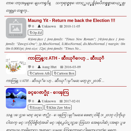
တာေတာ့အမွန္။ေနျပကၡဒိန္ သကၠရာဇ္နွစ္ေထာင့္ဆယ့္နွစ္ရွိခဲ့ၿပီတစ္နွစ္မွာဆယ့္နွစ္လ၊
တစ္လမွာ တစ္ရက္...
Maung Yit - Return me back the Election !!!
💬 0
👤 Unknown
📅 2010-11-05
🔖Op-Ed
@font-face { font-family: "Times New Roman"; }@font-face { font-
family: "Zawgyi-One"; }p.MsoNormal, li.MsoNormal, div.MsoNormal { margin: 0in
0in 0.0001pt; font-size: 12pt; font-family: "Times Ne...
ကာတြန္း ATH - ဆီးယုိေဟ့ .. ဆီးယုိ
💬 0
👤 Aung Htet
📅 2016-03-09
🔖Cartoon Ath
🔖Cartoon Box
ကာတြန္း ATH - ဆီးယုိေဟ့ .. ဆီးယုိ (မုိးမခ) မတ္ ၉၊ ၂၀၁၆ ...
ခင္ေဇာ္မိုး - ေၾကြ
💬 0
👤 Unknown
📅 2017-02-01
🔖Essays
🔖Khin Zaw Moe
သန္းေဌးေမာင္ ခင္ေဇာ္မိုး - ေၾကြ (မုုိးမခ) ေဖေဖာ္၀ါရီ ၁၊ ၂၀၁၇ ငါ့ကိုယ္
ငါထက္ မင္းကိုပိုခ်စ္မိတဲ့အခါ မင္းရဲ႕ေပ်ာ္ရႊင္မႈေတြသာ အေရးပါဆံုးအရာ ျဖ
စ္လာတယ္။ တခါတေလ အဆင္မေျပမႈေတြၾကားမွာ ငါတေေယာက္ထဲေနရထ...