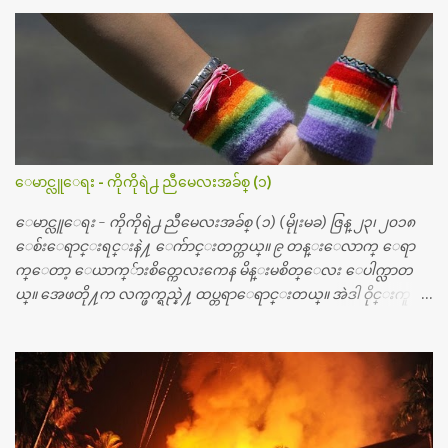
ဆရာဝန္က ဝိတိုရိယေဟာ္တယ္လိုအခန္းမွာ တရက္ က်ပ္ ၃ ေသာင္းနဲ႔ေနေ
စၿပီး၊ အာရွေတာ္ဝင္ခြဲစိတ္ခန္းကို ငွားရမ္းခြဲစိတ္ အရိုးအစားထိုးကုပါတ
ယ္။ ေဆးစစ္၊ေဆးဝယ္၊ ခြဲစိတ္ကု၊ အရိုးအစားထိုးပစၥည္း စတဲ့စရိ
တ္ေတြနဲ႔ေဆးရံုမွာ ၂ ပတ္ေနထိုင္စရိတ္ သိန္း ၇၀ ေလာက္ ကုန္သြား
ပါတယ္။ သူငယ္ခ်င္းျဖစ္သူကို လာေတြ႔ရင္း ဟိုတယ္လို သန္႔ရွင္းသ
ပ္ရပ္တဲ့ ဝိတိုရိယေဆးရံုမွာ စီတီစကင္ နဲ႔ အမ္အာအိုင္1 စက္ခန္းကိုေ
တြ႔လို႔ေမးၾကည့္ေတာ့ တခါစမ္းရင္ က်ပ္တသိန္းေက်ာ္ က်သင့္
တယ္သိရပါတယ္။ တခါတေလ ကိုယ္လက္ေျခ၊ ဦးေႏွာက္ေတြ အေသး
ေမာင္လူေရး - ကိုကိုရဲ႕ ညီမေလးအခ်စ္ (၁)
စိတ္ၾကည့္လိုရင္ ဒီစက္ၾကီးေတြနဲ႔ စမ္းသပ္ရပါတယ္။ ခႏၱာကိုယ္အစိတ္ပို
င္း ကလီစာေတြကိုၾကည့္ရႈတဲ့ အာလထရာေဆာင္း2 စက္ေတြ
ေမာင္လူေရး - ကိုကိုရဲ႕ ညီမေလးအခ်စ္ (၁) (မိုုးမခ) ဇြန္ ၂၃၊ ၂၀၁၈
ကေတာ့ ေစ်းသိပ္မႀကီးလို႔ ျမန္မာျပည္ေဆးရံုတိုင္းရွိပါတယ္။
ေစ်းေရာင္းရင္းနဲ႔ ေက်ာင္းတက္တယ္။ ၉ တန္းေလာက္ ေရာ
တစ္ခါစမ္းရင္ က်ပ္တစ္ေသာင္းေလာက္ က်သင့္ပါတယ္။ စာေရးသူ လြ
က္ေတာ့ ေယာက္်ားစိတ္ကေလးကေန မိန္းမစိတ္ေလး ေပါက္လာတ
န္ခဲ့တဲ့ (၂)...
ယ္။ အေဖတို႔က လက္ဖက္ရည္နဲ႔ ထပ္တရာေရာင္းတယ္။ အဲဒါ ဝိုင္းကူ
တာေပါ့။ မိန္းကေလး အေပါင္းအသင္းလည္း မ်ားတယ္။ ငယ္ငယ္တု
န္းကေတာ့ အမေတြနဲ႔ ေနတာဆုိေတာ့ သနပ္ခါးေလးေတြ လိမ္း
တယ္။ ပန္းပန္တယ္။ မိန္းကေလး အဝတ္အစားေတြကိုလည္း ခုိးဝတ္တ
ယ္။ မိန္းမစိတ္ရွိေတာ့ ရွိေပမယ့္ ကိုယ့္ကိုယ္ကို မိန္းမစိတ္ေပါက္မွန္း
သိတာက ၉ တန္း၊ ၁၀ တန္းေလာက္ကမွ။ ညီအစ္ကို ေမာင္နွမ အားလံုး ၆
ေယာက္ရွိတယ္။ အစ္ကို ၃ ေယာက္၊ အစ္မ ႏွစ္ေယာက္။ အစ္ကိုေတြက