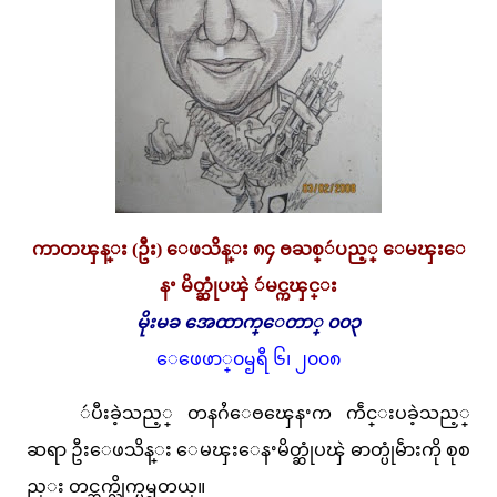
ကာတၾန္း (ဦး) ေဖသိန္း ၈၄ ႎႀစ္ဴပည့္ ေမၾးေ
နႚ မိတ္ဆုံပၾဲ ဴမင္ကၾင္း
မိုးမခ အေထာက္ေတာ္ ၀၀၃
ေဖေဖာ္၀ၝရီ ၆၊ ၂၀၀၈
ဴပီးခဲ့သည့္ တနဂႆေႎၾေနႚက ကဵင္းပခဲ့သည့္
ဆရာ ဦးေဖသိန္း ေမၾးေနႚမိတ္ဆုံပၾဲ ဓာတ္ပုံမဵားကို စုစ
ည္း တင္ဆက္လိုက္ပၝတယ္။