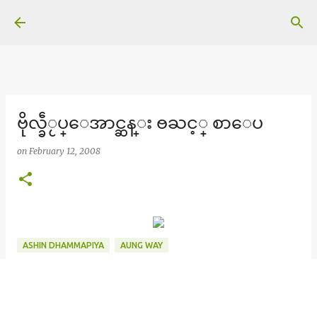
Skip to main content
ဗိုလ္ခဵႂပ္ေအာင္ဆန္း ႎႀင့္ စာေပ
on
February 12, 2008
ASHIN DHAMMAPIYA
AUNG WAY