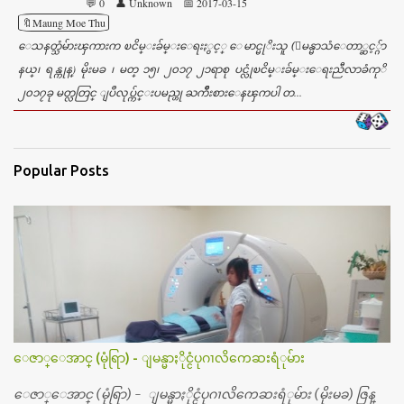
💬 0
👤 Unknown
📅 2017-03-15
🔖Maung Moe Thu
ေသနတ္သံမ်ားၾကားက ၿငိမ္းခ်မ္းေရးႏွင့္ ေမာင္မုိးသူ (ျမန္မာသံေတာ္ဆင့္ဂ်ာ
နယ္၊ ရန္ကုန္) မိုးမခ ၊ မတ္ ၁၅၊ ၂၀၁၇ ၂၁ရာစု ပင္လုံၿငိမ္းခ်မ္းေရးညီလာခံကုိ
၂၀၁၇ခု မတ္လတြင္ ျပဳလုပ္က်င္းပမည္ဟု ႀကိဳးစားေနၾကပါ တ...
Popular Posts
ေဇာ္ေအာင္ (မုံရြာ) - ျမန္မာႏိုင္ငံပုဂၢလိကေဆးရံုမ်ား
ေဇာ္ေအာင္ (မုံရြာ) - ျမန္မာႏိုင္ငံပုဂၢလိကေဆးရံုမ်ား (မိုးမခ) ဇြန္