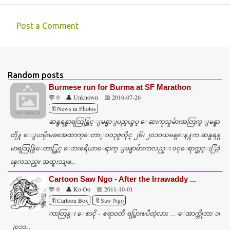
Post a Comment
C
o
m
Random posts
m
Burmese run for Burma at SF Marathon
e
💬 0
👤 Unknown
📅 2010-07-26
n
🔖News in Photos
ဆန္ဖရန္မာရသြန္တြင္ ျမန္မာျပည္နယ္စပ္ ေဆးကုသူမ်ားအတြက္ ျမန္မာ
t
တို႔ ေျပးမိုးမခအေထာက္ေတာ္ ၀၀၃ဇူလိုင္ ၂၆၊ ၂၀၁၀ယမန္ေန႔က ဆန္ဖရန္
s
မာရသြန္ပြဲေတာ္တြင္ ေဘးဧရိယာေရာက္ ျမန္မာမ်ားကလည္း ၀င္ေရာက္ဆင္ႏြဲခဲ့
ၾကသည္။ အထူးသျဖ...
Cartoon Saw Ngo - After the Irrawaddy ...
💬 0
👤 Ko Oo
📅 2011-10-01
🔖Cartoon Box
🔖Saw Ngo
ကာတြန္း ေစာငို - ဧရာဝတီ ရပ္သြားၿပီတဲ့လား … ေအာက္တိုဘာ ၁၊
၂၀၁၁...