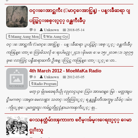
၀င္းေအာင္ႀကီး (ေမာင္ေအာင္မြန္) - ပန္းခ်ီဆရာ ျ
ပည္တြင္းစစ္ႏွင့္ ၀န္ႀကီးခ်ဳပ္
💬 0
👤 Unknown
📅 2018-05-14
🔖Maung Aung Mon
🔖Win Aung Gyi
၀င္းေအာင္ႀကီး (ေမာင္ေအာင္မြန္) - ပန္းခ်ီဆရာ ျပည္တြင္းစစ္ႏွင့္ ၀န္ႀကီးခ်ဳပ္
ကၽြန္ေတာ္ေတြးမိသလို ေရးပါမည္ (၂၄၁) (မိုးမခ) ေမ ၁၅၊ ၂၀၁၈ (၁) ၁၉၇၅
ခု၊ေလာက္တြင္ ပန္ခ်ီဆရာႀကီး ဦးစန္းလြင္က ကၽြန္ေတာ္ႏွင့္ေတ...
4th March 2012 - MoeMaKa Radio
💬 0
👤 Unknown
📅 2012-03-05
🔖Radio Program
မတ္ ၄၊ မိုုးမခေရဒီယိုု လုုလင္ငယ္ေသြး၊ အားမာန္ေမြး - မတ္လအျပ
င္စီးမဂၢဇင္းအမွာ၊ မေလးရွား သတင္းတိုုထြာႏွင့္ ရန္ကုုန္စီးတီးအက္ဖ္အမ္ သီခ်င္းမ်ား
- ကိုုးႏွစ္ေျမာက္အထူး ကခ်င္အတိုုင္ပင္ခံနာယကၾကီးႏွင့္ စုု...
ေသနတ္သံမ်ားၾကားက ၿငိမ္းခ်မ္းေရးႏွင့္ ေမာ
င္မုိးသူ