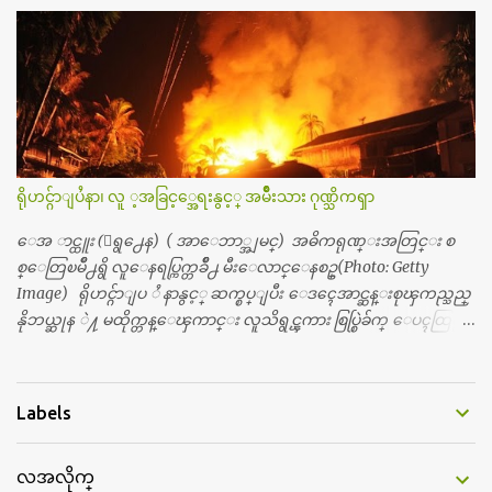
န္းကေတာ့ အမေတြနဲ႔ ေနတာဆုိေတာ့ သနပ္ခါးေလးေတြ လိမ္း
တယ္။ ပန္းပန္တယ္။ မိန္းကေလး အဝတ္အစားေတြကိုလည္း ခုိးဝတ္တ
ယ္။ မိန္းမစိတ္ရွိေတာ့ ရွိေပမယ့္ ကိုယ့္ကိုယ္ကို မိန္းမစိတ္ေပါက္မွန္း
သိတာက ၉ တန္း၊ ၁၀ တန္းေလာက္ကမွ။ ညီအစ္ကို ေမာင္နွမ အားလံုး ၆
ေယာက္ရွိတယ္။ အစ္ကို ၃ ေယာက္၊ အစ္မ ႏွစ္ေယာက္။ အစ္ကိုေတြက
လည္း သူ႔ အေပါင္းအသင္းနဲ႔ သူဆိုေတာ့ အမေတြနဲ႔ဘဲ ေပါ
င္းတယ္။ ျပီးေတာ့ အေဖကလည္း ေယာက္်ားဆုိ ေယာ
က္်ားေလးလုိဘဲ ေနေစခ်င္တယ္။ အေဖ့ကို ေၾကာက္လည္း ေၾကာ
ရိုဟင္ဂ်ာျပႆနာ၊ လူ ့အခြင့္အေရးနွင့္ အမ်ိဳးသား ဂုဏ္သိကၡာ
က္ရတယ္။ ေယာက္်ားဘဝဆုိတာ ျမင့္ျမတ္တယ္ေပါ့။ ေယာ
က္်ားေလး စိတ္လည္း ရွိေအာင္ ဘာသာေရးလည္း လုိက္စားေအာင္
ေအ ာင္ထူး (ေရွ႕ေန) ( အာေဘာ္အျမင္) အဓိကရုဏ္းအတြင္း စ
တန္ခူးလဆုိ တစ္လလံုး ကိုရင္ ဝတ္ခုိင္းတယ္။ ေက်ာင္းမွာဆုိရင္ ေ
စ္ေတြၿမိဳ႕ရွိ လူေနရပ္ကြက္တခ်ိဳ႕ မီးေလာင္ေနစဥ္(Photo: Getty
ယာက္်ားေလးေတြက ကိုယ့္ကို ဘာပဲျဖစ္ျဖစ္ မၾကားတၾကား စ
Image) ရိုဟင္ဂ်ာျပ ႆ နာနွင့္ ဆက္စပ္ျပီး ေဒၚေအာင္ဆန္းစုၾကည္သည္
ရင္စတယ္။ အေျခာက္ ဘာညာေပါ့၊ အာ့့လုိေလးေတြ စတာေပါ့။
နိုဘယ္ဆုန ဲ႔ မထိုက္တန္ေၾကာင္း လူသိရွင္ၾကား စြပ္စြဲခ်က္ ေပၚထြက္လာ
ကိုယ္ကလည္း ရန္မျဖစ္ခ်င္ေတာ့ ျပန္မေျပာဘူး ေရွာင...
ခဲ့သည္။ ဇူလိုင္လ ၂၃ ရက္္ ေန႕ တြင္ အယ္လ္ဂ်ာဇီးရား နိုင္ငံတကာ ရုပ္သံလႊင့္
ဌာနမွ ရိုဟင္ဂ်ာလူထုမ်ား ဘ၀ပ်က္ေနၾကသည့္ ပံုမ်ား၊ စခန္းအတြ
င္းေနထိုင္ရာ တြင္လည္း အကူအညီမ်ား မရရွိ၍ စားရမဲ့ေသာက္ရမဲ့ ျဖ
Labels
စ္ေနပံုမ်ား၊ ဘဂၤလားေဒ႕ရွ္ နိုင္ငံဘက္သုိ႕ ေလွျဖင့္ကူးေျပးရန္
ၾကိဳးစားေသာ္လည္း အဆိုပါ နုိင္ငံရွိအာဏာပိုင္မ်ားက လက္မခံပဲ ထမင္း
လအလိုက္
ထုပ္ တေယာက္ တထုပ္ ေ ပး၍ ေရထဲ သို႔ ျပန္ ေ မာင္းထုတ္လိုက္သျ