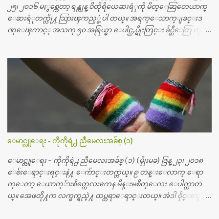
၂၅၊ ၂၀၁၆ မႏွစ္ကေတာ့ ရန္ကုန္ ဝိတိုရိယေဆးရံုကို မိတ္ေဆြတေယာက္
ေဆးရံုတက္လို႔ သြားၾကည့္ခဲ့ပါ တယ္။ အရက္ေသာက္ျခင္းဒ
ဏ္ေၾကာင့္ အသက္ ၅၀ အရြယ္မွာ ေပါင္ညႇပ္ရိုးတြင္း ခ်င္ဆီေတြ ကုန္ခ
မ္းသြားလို႔ အရိုးအစားထိုးကုသျခင္း လုပ္ပါတယ္။ အရိုးအထူးကု
ဆရာဝန္က ဝိတိုရိယေဟာ္တယ္လိုအခန္းမွာ တရက္ က်ပ္ ၃ ေသာင္းနဲ႔ေနေ
စၿပီး၊ အာရွေတာ္ဝင္ခြဲစိတ္ခန္းကို ငွားရမ္းခြဲစိတ္ အရိုးအစားထိုးကုပါတ
ယ္။ ေဆးစစ္၊ေဆးဝယ္၊ ခြဲစိတ္ကု၊ အရိုးအစားထိုးပစၥည္း စတဲ့စရိ
တ္ေတြနဲ႔ေဆးရံုမွာ ၂ ပတ္ေနထိုင္စရိတ္ သိန္း ၇၀ ေလာက္ ကုန္သြား
ပါတယ္။ သူငယ္ခ်င္းျဖစ္သူကို လာေတြ႔ရင္း ဟိုတယ္လို သန္႔ရွင္းသ
ပ္ရပ္တဲ့ ဝိတိုရိယေဆးရံုမွာ စီတီစကင္ နဲ႔ အမ္အာအိုင္1 စက္ခန္းကိုေ
တြ႔လို႔ေမးၾကည့္ေတာ့ တခါစမ္းရင္ က်ပ္တသိန္းေက်ာ္ က်သင့္
တယ္သိရပါတယ္။ တခါတေလ ကိုယ္လက္ေျခ၊ ဦးေႏွာက္ေတြ အေသး
ေမာင္လူေရး - ကိုကိုရဲ႕ ညီမေလးအခ်စ္ (၁)
စိတ္ၾကည့္လိုရင္ ဒီစက္ၾကီးေတြနဲ႔ စမ္းသပ္ရပါတယ္။ ခႏၱာကိုယ္အစိတ္ပို
င္း ကလီစာေတြကိုၾကည့္ရႈတဲ့ အာလထရာေဆာင္း2 စက္ေတြ
ေမာင္လူေရး - ကိုကိုရဲ႕ ညီမေလးအခ်စ္ (၁) (မိုုးမခ) ဇြန္ ၂၃၊ ၂၀၁၈
ကေတာ့ ေစ်းသိပ္မႀကီးလို႔ ျမန္မာျပည္ေဆးရံုတိုင္းရွိပါတယ္။
ေစ်းေရာင္းရင္းနဲ႔ ေက်ာင္းတက္တယ္။ ၉ တန္းေလာက္ ေရာ
တစ္ခါစမ္းရင္ က်ပ္တစ္ေသာင္းေလာက္ က်သင့္ပါတယ္။ စာေရးသူ လြ
က္ေတာ့ ေယာက္်ားစိတ္ကေလးကေန မိန္းမစိတ္ေလး ေပါက္လာတ
န္ခဲ့တဲ့ (၂)...
ယ္။ အေဖတို႔က လက္ဖက္ရည္နဲ႔ ထပ္တရာေရာင္းတယ္။ အဲဒါ ဝိုင္းကူ
တာေပါ့။ မိန္းကေလး အေပါင္းအသင္းလည္း မ်ားတယ္။ ငယ္ငယ္တု