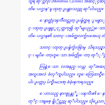
သူရဲ ဆုိင္ကလုံး (Monstrous Cyclone) အဆင့္၄ဆင့္ရ
တိေပးဌာန”မွ ထုတ္ျပန္ထားသည္ဟု ဆုိပါသည္။
ေနာက္ဆုံးၾကိဳတင္ထုတ္ျပန္ခ်က္အရ ျမန္
င္းထုတ္ျပန္မူႏွင့္ပတ္သက္၍ ထုိမျပည့္စုံ
တိေပးဌာန၏ သတင္းအခ်က္အလက္မ်ားအေပၚ တိ
သတင္းထုတ္ျပန္ခ်က္မ်ားစြာမွ သိရသည္မ
င္း မျပဳေတာ့ဟူေသာ အခ်က္ကိုေတာ့ ထုိႏုိင
လြန္ခဲ့ေသာ လအနည္းငယ္က ထုိအဆင့္ေလ
အလူးအလဲ ခံလုိက္ရပါသည္။ လူေတြေထာင္ခ
ပါးျပတ္လပ္ ပ်က္စီးမႈဒဏ္ ခံခဲ့ၾကရသည္။
ေဟာသည္ နာဂစ္မုန္တုိ္င္းၾကီး၏ ေန
တုိင္းအျဖစ္ ရွိႏိုင္သည္ဟု ဆုိပါသည္။ သို႕ေသာ