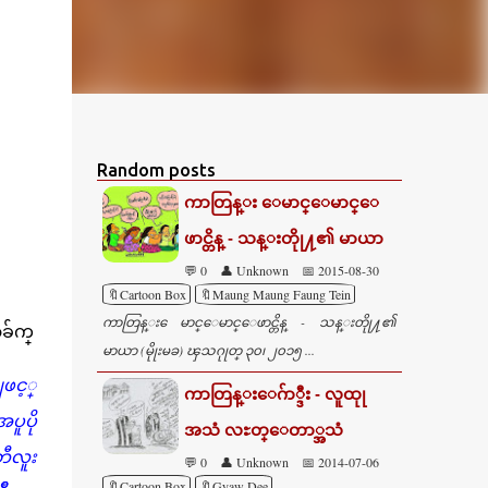
Random posts
ကာတြန္း ေမာင္ေမာင္ေ
ဖာင္တိန္ - သန္းတိုု႔၏ မာယာ
💬 0
👤 Unknown
📅 2015-08-30
🔖Cartoon Box
🔖Maung Maung Faung Tein
ကာတြန္း ေမာင္ေမာင္ေဖာင္တိန္ - သန္းတိုု႔၏
ခ်က္
မာယာ (မိုုးမခ) ၾသဂုုတ္ ၃၀၊ ၂၀၁၅ ...
ဖင့္
ကာတြန္းေဂ်ာ္ဒီး - လူထုု
ူပို
အသံ လႊတ္ေတာ္အသံ
ဘီလူး
💬 0
👤 Unknown
📅 2014-07-06
🔖Cartoon Box
🔖Gyaw Dee