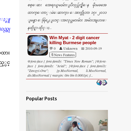
စစ္ေဆး အေရးယူမႈမ်ားျပဳလုပ္လ်က္ရွိေန မိုးမခအေ
ထာက္ေတာ္ (မဲေဆာက္)၊ ေအာက္တိုဘာ ၁၇၊ ၂၀၁၁
္ႏွူ
ျမန္မာ ေရြ႕ေျပာင္းအလုပ္သမားမ်ား အမ်ားအျပားေ
နထိုင္ရာ ထိုင္းႏ...
သည္ဟု
Win Myat - 2 digit cancer
killing Burmese people
💬 0
👤 Unknown
📅 2010-09-19
ပထား
🔖News Features
@font-face { font-family: "Times New Roman"; }@font-
့ပင္
face { font-family: "Arial"; }@font-face { font-family:
"Zawgyi-One"; }p.MsoNormal, li.MsoNormal,
div.MsoNormal { margin: 0in 0in 0.0001pt; f...
Popular Posts