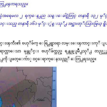
ကို ေတြ႕ၾကရသည္။
အရေမလ ၂ ရက္ေန႕ည သန္းေခါင္ရံတြင္ တနာရီ ၁၃၂ မုိင
ာ ယင္းသည္ တနာရီ ၁၆၁ မုိင္ႏွဴန္းသုိ႕ အင္အားတုိးသြားဖြယ္ ရွိ
တ္ုိင္းၾကီး၏ ဗဟုိခ်က္ ေရြ႕ရွားရာ လမ္းေၾကာင္းကုိ ျ
ာေသာ မုန္တုိင္း ဗဟုိခ်က္သည္ ရန္ကုန္ျမိဳ႕သုိ႕ တည့္တည္
ေန႕ကို ျဖတ္ေက်ာ္ ၀င္ေရာက္ေနသည္ကုိ ေတြ႕ရသည္။