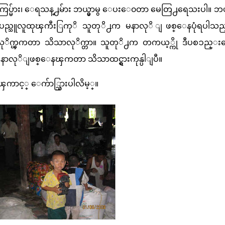
ကြပ္မ်ား၊ ေရသန္႕မ်ား ဘယ္မွာမွ ေပးေ၀တာ မေတြ႕ရေသးပါ။ 
ာျပည္သူလူထုၾကီးြကုိ သူတုိ႕က မနာလုိ ျဖစ္ေနပုံရပါသည္။
နလုိက္ၾကတာ သိသာလုိက္တာ။ သူတုိ႕က တကယ့္ကို ဒီပစၥည္
ာလုိျဖစ္ေနၾကတာ သိသာထင္ရွားကုန္ပါျပီ။
ာင့္ ေက်ာ္သြားပါလိမ့္။