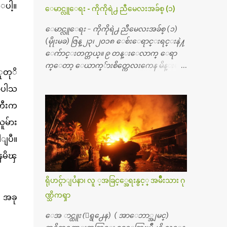
တ္ေတြနဲ႔ေဆးရံုမွာ ၂ ပတ္ေနထိုင္စရိတ္ သိ
ေပါ့။
ေမာင္လူေရး - ကိုကိုရဲ႕ ညီမေလးအခ်စ္ (၁)
န္း ၇၀ ေလာက္ ကုန္သြားပါတယ္။ သူငယ္ခ်င္းျ
ဖစ္သူကို လာေတြ႔ရင္း ဟိုတယ္လို သန္႔ရွင္း
ေမာင္လူေရး - ကိုကိုရဲ႕ ညီမေလးအခ်စ္ (၁)
သပ္ရပ္တဲ့ ဝိတိုရိယေဆးရံုမွာ စီတီစကင္ နဲ႔ အမ္အာ
(မိုုးမခ) ဇြန္ ၂၃၊ ၂၀၁၈ ေစ်းေရာင္းရင္းနဲ႔
အိုင္1 စက္ခန္းကိုေတြ႔လို႔ေမးၾကည့္ေ
ေက်ာင္းတက္တယ္။ ၉ တန္းေလာက္ ေရာ
တာ့ တခါစမ္းရင္ က်ပ္တသိန္းေက်ာ္ က်သင့္တ
က္ေတာ့ ေယာက္်ားစိတ္ကေလးကေန မိန္းမစိ
ုတုိ
ယ္သိရပါတယ္။ တခါတေလ ကိုယ္လက္ေျခ၊
တ္ေလး ေပါက္လာတယ္။ အေဖတို႔က လက္ဖက္ရ
ဦးေႏွာက္ေတြ အေသးစိတ္ၾကည့္လိုရင္ ဒီစက္ၾ
လာပါသ
ည္နဲ႔ ထပ္တရာေရာင္းတယ္။ အဲဒါ ဝိုင္းကူ
ကီးေတြနဲ႔ စမ္းသပ္ရပါတယ္။ ခႏၱာကိုယ္အစိတ္ပို
တာေပါ့။ မိန္းကေလး အေပါင္းအသင္းလ
ၾကီးက
င္း ကလီစာေတြကိုၾကည့္ရႈတဲ့ အာလထ
ည္း မ်ားတယ္။ ငယ္ငယ္တုန္းကေတာ့ အမေတြနဲ႔
ူမ်ား
ရာေဆာင္း2 စက္ေတြကေတာ့ ေစ်းသိပ္မႀ
ေနတာဆုိေတာ့ သနပ္ခါးေလးေတြ လိမ္း
ကီးလို႔ ျမန္မာျပည္ေဆးရံုတိုင္းရွိပါတယ္။
တယ္။ ပန္းပန္တယ္။ မိန္းကေလး အဝတ္အစားေ
ါျပီ။
တစ္ခါစမ္းရင္ က်ပ္တစ္ေသာင္းေလာက္ က်သ
တြကိုလည္း ခုိးဝတ္တယ္။ မိန္းမစိတ္ရွိေတာ့
ေနမိၾ
င့္ပါတယ္။ စာေရးသူ လြန္ခဲ့တဲ့ (၂)...
ရွိေပမယ့္ ကိုယ့္ကိုယ္ကို မိန္းမစိတ္ေပါက္မွန္း
သိတာက ၉ တန္း၊ ၁၀ တန္းေလာက္ကမွ။ ညီအ
ရိုဟင္ဂ်ာျပႆနာ၊ လူ ့အခြင့္အေရးနွင့္ အမ်ိဳးသား ဂု
စ္ကို ေမာင္နွမ အားလံုး ၆ ေယာက္ရွိတယ္။ အစ္ကို ၃
ဏ္သိကၡာ
 အခု
ေယာက္၊ အစ္မ ႏွစ္ေယာက္။ အစ္ကိုေတြက
လည္း သူ႔ အေပါင္းအသင္းနဲ႔ သူဆိုေ
ေအ ာင္ထူး (ေရွ႕ေန) ( အာေဘာ္အျမင္)
တာ့ အမေတြနဲ႔ဘဲ ေပါင္းတယ္။ ျပီးေတာ့