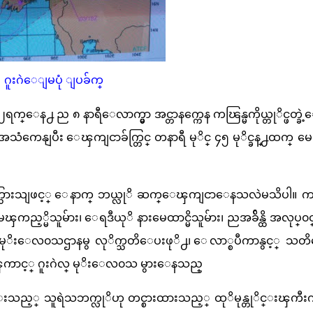
ဂူးဂဲေျမပုံ ျပခ်က္
ေန႕ ည ၈ နာရီေလာက္မွာ အင္တာနက္ကေန ကၽြန္မကိုယ္တုိင္ဖတ္ခ
ံကေနျပီး ေၾကျငာခ်က္တြင္ တနာရီ မုိင္ ၄၅ မုိင္ခန္႕ထက္ မ
္သြားသျဖင့္ ေနာက္ ဘယ္လုိ ဆက္ေၾကျငာေနသလဲမသိပါ။ ကၽ
 မၾကည့္မိသူမ်ား၊ ေရဒီယုိ နားမေထာင္မိသူမ်ား၊ ညအခ်ိန္ထိ အလုပ္
 မုိးေလ၀သဌာနမွ လုိက္သတိေပးဖုိ႕၊ ေလာ္စပီကာနွင့္ သတ
႕ေၾကာင့္ ဂူးဂဲလ္ မုိးေလ၀သ မွားေနသည္
ည့္ သူရဲသဘက္လုိဟု တင္စားထားသည့္ ထုိမုန္တုိင္းၾကီးက