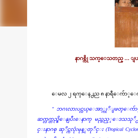
နာဂစ္ကို သက္ေသတည္ … ျပည
ေမလ ၂ ရက္ေန႕ည ၈ နာရီေက်ာ္ေက
" ဘဂၤလားပင္လယ္ေအာ္ကုိျဖတ္ေက်ာ္၀င
ဆက္လက္တည္ရွိေနျပီးေနာက္ မည္သည့္ေဒသသုိ႕
င္းနာဂစ္ ဆုိင္ကလုံးမုန္ုတုိင္း (Tropical C