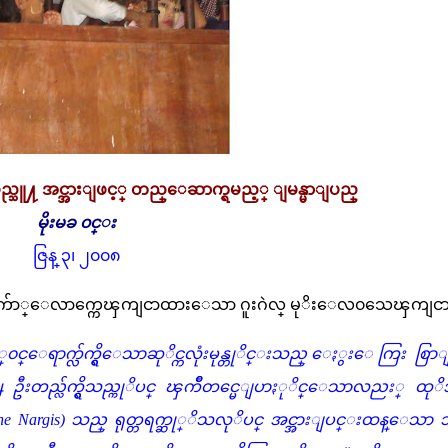
္သူ႔ အင္အားျဖင့္ တည္ေဆာက္ရမည့္ ျမန္မာျပည္
မိုးမခ ၀င္း
ဇြန္ ၃၊ ၂၀၀၈
်ာ္ေလာက္ကေၾကျငာထားေသာ ဂူးဂဲလ္ မုိးေလ၀သေၾကျငာ
္ေရာက္လ်က္ရွိေသာဆုိင္ကလုံးမုန္တုိင္းသည္ ေႏွးေကြး စြာျ
 ဦးတည္လ်က္ရွိသည္ကုိပင္ ၾကိဳတင္မေျပာႏုိင္ေသာလညး္ ထုိအပ
yclone Nargis) သည္ ရုတ္တရက္ဆု္ိသလုိပင္ အင္အားျပင္းထန္ေသာ 