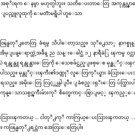
တာ့ အစုိးရက ေနမွာ မဟုတ္ပါဘူး။ သတိေပးတာေတြ အကုန္လုပ္မွာ
 ျပည္သူလူထုကို ေမတၱာမရွိပါ ဟူေသာ
ြန္မတုိ႕တေတြ ခံရမွ သိပါေတာ့သည္။ သုိ႕ေသာ္ နာဂစ္မုန္
 အိမ္ျပန္ေရာက္တဲ့အခ်ိန္ ည သန္းေခါင္ယံ ၁၂ နာရီခဲြ ၾကမွ ၀င္
ရန္ကုန္သူ ရန္ကုန္သားေတြကို ေသေစခ်င္သည္ျဖစ္ေစ မုန္တ္ုိင္း
သြားပါသည္။ မုန္တုိင္းၾကီး၏ဒဏ္ကုိ လူေတြကုိယ္စား ခံသြားေပးသ
စီးရသည္။ အမိုးေတြ လြင့္ကုန္ပါျပီ။ ျခံစည္းရုိးေတြ ပ်က္သြားပ
က္ကာ လဲကုန္ေသာသစ္ပင္ၾကီးမ်ားကုိ စိတ္မေကာင္းစြာျဖင့္ ၾကည့္
 ေပးသြားၾကတယ္ ... ငါတုိ႕ကုိ ကာကြယ္ေပးသြားၾကတယ္ …
….။ ကၽြန္မတုိ႕ရင္ထဲက အေတြးေတြေပ့ါ။