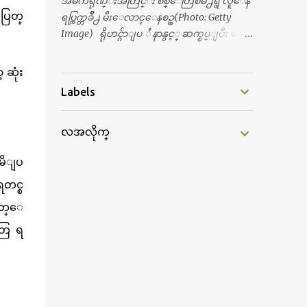
အဓိကရုဏ္းအတြင္း စစ္ေတြၿမိဳ႕ရွိ လူေန
အေဖကလည္း ေယာက္်ားဆုိ ေယာ
ပြတ္
ရပ္ကြက္တခ်ိဳ႕ မီးေလာင္ေနစဥ္(Photo: Getty
က္်ားေလးလုိဘဲ ေနေစခ်င္တယ္။ အေဖ့ကို
Image) ရိုဟင္ဂ်ာျပ ႆ နာနွင့္ ဆက္စပ္ျပီး ေ
ေၾကာက္လည္း ေၾကာက္ရတယ္။ ေယာ
ဒၚေအာင္ဆန္းစုၾကည္သည္ နိုဘယ္ဆုန ဲ႔ မထိုက္တ
က္်ားဘဝဆုိတာ ျမင့္ျမတ္တယ္ေပါ့။ ေယာ
န္ေၾကာင္း လူသိရွင္ၾကား စြပ္စြဲခ်က္ ေပၚထြ
 ဆုံး
က္်ားေလး စိတ္လည္း ရွိေအာင္ ဘာသာေရး
က္လာခဲ့သည္။ ဇူလိုင္လ ၂၃ ရက္္ ေန႕ တြင္ အယ္လ္ဂ်ာ
Labels
လည္း လုိက္စားေအာင္ တန္ခူးလဆုိ တစ္လ
ဇီးရား နိုင္ငံတကာ ရုပ္သံလႊင့္ဌာနမွ ရိုဟင္ဂ်ာလူထု
လံုး ကိုရင္ ဝတ္ခုိင္းတယ္။ ေက်ာင္းမွာဆုိ
မ်ား ဘ၀ပ်က္ေနၾကသည့္ ပံုမ်ား၊ စခန္းအ
ရင္ ေယာက္်ားေလးေတြက ကိုယ့္ကို ဘာ
လအလိုက္
တြင္းေနထိုင္ရာ တြင္လည္း အကူအညီမ်ား မရ
ပဲျဖစ္ျဖစ္ မၾကားတၾကား စရင္စတယ္။
ရွိ၍ စားရမဲ့ေသာက္ရမဲ့ ျဖစ္ေနပံုမ်ား၊ ဘဂၤ
အေျခာက္ ဘာညာေပါ့၊ အာ့့လုိေလးေတြ
းမိျပ
လားေဒ႕ရွ္ နိုင္ငံဘက္သုိ႕ ေလွျဖင့္ကူးေျ
စတာေပါ့။ ကိုယ္ကလည္း ရန္မျဖစ္ခ်င္ေတာ့ ျပန္
ပးရန္ ၾကိဳးစားေသာ္လည္း အဆိုပါ နုိင္ငံရွိ
ရတင္စ
မေျပာဘူး ေရွာင...
အာဏာပိုင္မ်ားက လက္မခံပဲ ထမင္းထုပ္ တေယာ
စိတ္ေ
က္ တထုပ္ ေ ပး၍ ေရထဲ သို႔ ျပန္ ေ မာင္း
တြ ရ
ထုတ္လိုက္သျဖင့္ ေအာ္ဟစ္ငိုေၾကြးကာ ေလွေ
ပၚျပန္ တက္သြားၾကရသည့္ ပံုမ်ားကို အခ်ိန္အေ
တာ္ၾကာ ထုတ္လႊင့္ျပသခဲ့သည္။ တဆက္တည္း
တြင္ အယ္လ္ဂ်ာဇီးရား နိုင္ငံတကာ ရုပ္သံလႊင့္ဌာနက ရို
ဟင္ဂ်ာျပသနာကို ေလ့လာလုပ္ေဆာင္လွ်က္ရွိ