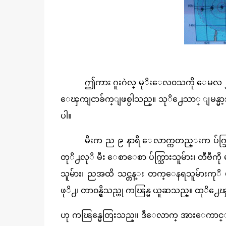
ဤကား ဂူးဂဲလ္ မုိးေလ၀သကို ေမလ ၂ရက္
ေၾကျငာခ်က္ျဖစ္ပါသည္။ သုိ႕ေသာ္ ျမန္မာ့အသ
ပါ။
မီးက ည ၉ နာရီ ေလာက္ကတည္းက ပ်က
တုိ႕လုိ မီး ေစာေစာ ပ်က္သြားသူမ်ား၊ တီဗီကို
သူမ်ား၊ ညအထိ သင္တန္း တက္ေနရသူမ်ားကုိ
ဖုိ႕၊ တာ၀န္ရွိသည္ဟု ကၽြန္မ ယူဆသည္။ ထုိ
ဟု ကၽြန္မေတြးသည္။ ဒီေလာက္ အားေကာင္းသ