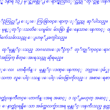
ွိ ၁နာရီ ၁၃၂ မုိင္အျဖစ္သုိ႕ ေရာက္ရွိသြားႏုိင္သည္ဟု
“တုိင္ဖုန္းၾကိ
မာႏုိင္ငံတြင္သုိ႕ ေႏွးေကြးစြာ၀င္ေရာက္ႏုိင္သည္ဟု ဆုိပါသည္။
ေသာ မုန္္ုတုိင္းသတိေပးမူမ်ား မ်ားစြာ ရွိေနေသာေၾကာင့္ 
က်ေသခ်ာသည္ဟု ေျပာဖုိ႕ခက္ပါသည္။
ွာ ထုိမုန္တုိင္းသည္ ဘဂၤလားေဒ့ႏဳိင္ငံကုိ တုိက္ရုိက္၀င္ေရ
္ငံအတြက္ စိတ္ေအးရသည္ဟု ဆိုရမည္။
း ဟာရီကိန္း မုန္တုိင္းဒဏ္ေၾကာင့္ ဘဂ္လားေဒ့ခ်္နုိ္င္င
်ီေသကာ လူေပါင္းသန္းေပါင္းမ်ားစြာကိုလည္း အစာေရစာ 
ာက္ဆုံးၾကိဳတင္ေဟာကိန္းအရ အဆင့္ ၁ သုိ႕မဟုတ္ အဆင့္ ၂ 
္ ေနာက္ဆုံးရရွိေသာ အခ်က္အလက္မ်ားအရ မုန္တုိင္းၾကီးသည္ ရုတ္တရ