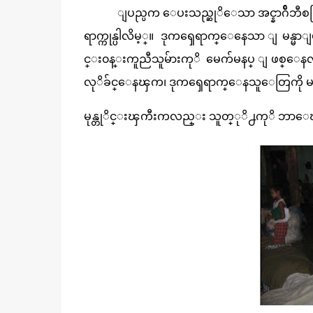
ျပည္ပက ေပးသည္ဆုိေသာ အင္နာဂ်ီဘီစ
ရာက္ကုန္ပါလိမ့္။ ဒုကၡေရာက္ေနေသာ ျမန္မ
င္း၀န္းကူညီသူမ်ားကုိ မေက်မနပ္ ျဖစ္ေ
လုိခ်င္ေနၾက၊ ဒုကၡေရာက္ေနသူေတြကို မန
မုန္တုိင္းၾကီးကလည္း သူတ္ုိ႕ကုိ ဘာေၾက