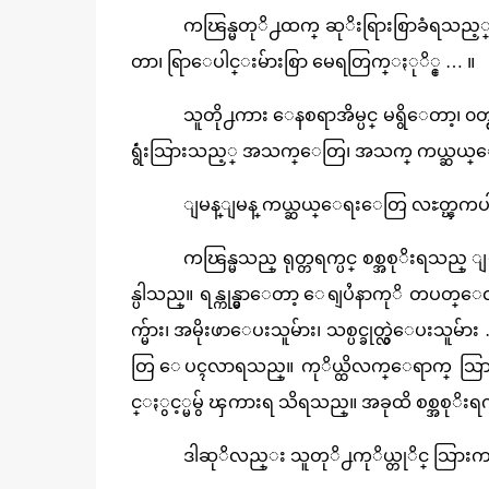
ကၽြန္မတုိ႕ထက္ ဆုိးရြားစြာခံရသည္
တာ၊ ရြာေပါင္းမ်ားစြာ မေရတြက္ႏုိ္င္ … ။
သူတို႕ကား ေနစရာအိမ္ပင္ မရွိေတာ့၊ 
ရွဴံးသြားသည့္ အသက္ေတြ၊ အသက္ ကယ္ဆယ
ျမန္ျမန္ ကယ္ဆယ္ေရးေတြ လႊတ္ၾကပါ
ကၽြန္မသည္ ရုတ္တရက္ပင္ စစ္အစုိးရသည္
န္ပါသည္။ ရန္ကုန္မွာေတာ့ ေရျပႆနာကုိ တပတ္ေ
က္မ်ား၊ အမိုးဖာေပးသူမ်ား၊
သစ္ပင္ခုတ္လွဲေပးသူမ
တြ ေပၚလာရသည္။ ကုိယ္ထိလက္ေရာက္ သ
င္ႏွင့္မမွ် ၾကားရ သိရသည္။ အခုထိ စစ္အစုိး
ဒါဆုိလည္း သူတုိ႕ကုိယ္တုိင္ သြား