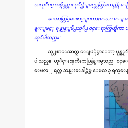
သလုိပင္ အရွိန္အင္အား ပုိ၍ျမင့္တက္သြားသည္
ေအာက္တြင္ေဖာ္ျပထားေသာ ေျမပုံ
န္းျဖင့္ ရန္ကုန္ျမိဳ႕သုိ႕ ၀င္ေရာက္ဖြယ္ရွိက
ဆုိပါသည္။”
သူ႕စာေအာက္က ေျမပုံမွာေတာ့ မုန္
ပါသည္။ ဟုိင္းၾကီးကၽြန္းမွသည္ ၀င္ေရာက္လ
ေမလ ၂ ရက္ည သန္းေခါင္ယံမွ ေမလ ၃ ရက္