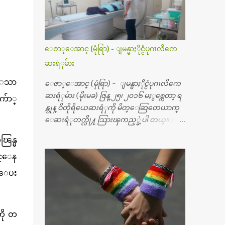
ေဇာ္ေအာင္ (မုံရြာ) - ျမန္မာႏိုင္ငံပုဂၢလိကေ
ဆးရံုမ်ား
ဲ့ေသာ
ေဇာ္ေအာင္ (မုံရြာ) - ျမန္မာႏိုင္ငံပုဂၢလိကေ
ဆးရံုမ်ား (မိုးမခ) ဇြန္ ၂၅၊ ၂၀၁၆ မႏွစ္ကေတာ့ ရ
ေက်ာ္
န္ကုန္ ဝိတိုရိယေဆးရံုကို မိတ္ေဆြတေယာက္
ေဆးရံုတက္လို႔ သြားၾကည့္ခဲ့ပါ တယ္။ အရ
က္ေသာက္ျခင္းဒဏ္ေၾကာင့္ အသက္
ြန္မ
၅၀ အရြယ္မွာ ေပါင္ညႇပ္ရိုးတြင္း ခ်င္ဆီေတြ ကုန္ခ
မ္းသြားလို႔ အရိုးအစားထိုးကုသျခင္း လုပ္ပါ
၀င္ေန
တယ္။ အရိုးအထူးကု ဆရာဝန္က ဝိတိုရိယေဟာ္တ
ိေပး
ယ္လိုအခန္းမွာ တရက္ က်ပ္ ၃ ေသာင္းနဲ႔ေနေ
စၿပီး၊ အာရွေတာ္ဝင္ခြဲစိတ္ခန္းကို ငွားရမ္းခြဲစိ
တ္ အရိုးအစားထိုးကုပါတယ္။ ေဆးစစ္၊ေဆး
ို တ
ဝယ္၊ ခြဲစိတ္ကု၊ အရိုးအစားထိုးပစၥည္း စတဲ့စရိ