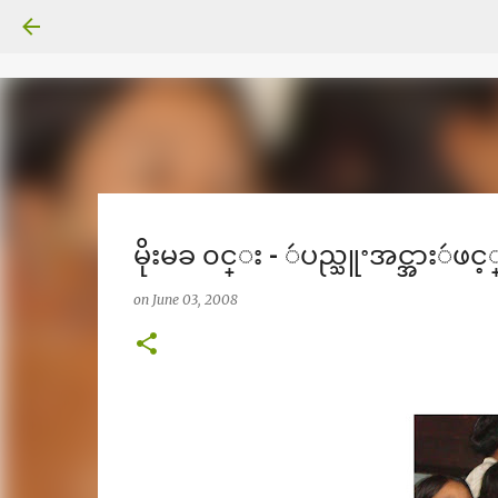
မိုးမခ ၀င္း - ဴပည္သူႚအင္အားဴ
on
June 03, 2008