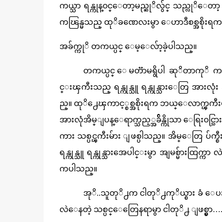
ကယ္သာ ရန္ကုန္၀င္ေတာ့မည္ဆုိလွ်င္ သည္လုိေ
ကၽြန္မသည္ ထုိခဏေလးမွာ ေဟာဒီစစ္အစိုးရက
အခ်က္ကုိ တကယ္ပင္ ေမ့ေလ်ာ့ခဲ့ပါသည္။
တကယ္ပင္ ေမတၱာမရွိပါ ဆုိတာကုိ ကၽ
င္းၾကီးသည္ ရန္ကုန္သူ ရန္ကုန္သားေတြ အားလုံး
ည္။ ထုိ႕ေၾကာင့္စစ္အစိုးရက ဘယ္ေလာက္ၾကီးပဲ 
အားလုံအိမ္ျပန္ေရာက္သည့္အခ်ိန္ကိုသာ ေရြး၀င္
ကား သစ္ပင္ၾကီးမ်ား ျဖစ္ပါသည္။ အိမ္ေတြ ပ်က္
ရန္ကုန္သူ ရန္ကုန္သားအေပါင္းမွာ အျမစ္မ်ားထြ
ကပါသည္။
အုိ..သူတုိ႕က ငါတုိ႕ကုိယ္စား ခံ
လဲေနတဲ့ သစ္ပင္ေတြေနရာမွာ ငါတုိ႕ ျဖစ္မွာ