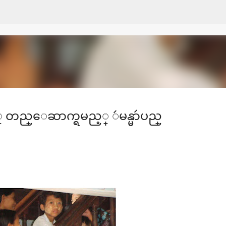
Skip to main content
ဖင့္ တည္ေဆာက္ရမည့္ ဴမန္မာဴပည္