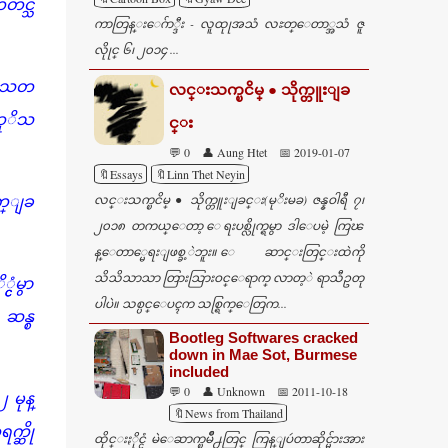
ဳတင္သ
ကာတြန္းေဂ်ာ္ဒီး - လူထုုအသံ လႊတ္ေတာ္အသံ ဇူ
လိုုင္ ၆၊ ၂၀၁၄ ...
သတ
လင္းသက္ၿငိမ္ ● သိုက္တူးျခ
ထုိသ
င္း
💬 0
👤 Aung Htet
📅 2019-01-07
🔖Essays
🔖Linn Thet Neyin
လင္းသက္ၿငိမ္ ● သိုက္တူးျခင္း(မုိးမခ) ဇန္နဝါရီ ၇၊
ာက္ျခ
၂၀၁၈ တကယ္ေတာ့ ေရးပစ္လိုက္ရမွာ ဒါေပမဲ့ ကြၽ
န္ေတာ္မေရးျဖစ္ခ့ဲဘူး။ ေဆာင္းတြင္းထဲကို
သိသိသာသာ တြားသြားဝင္ေရာက္ လာတ့ဲ ရာသီဥတု
ံမွာ
ပါပဲ။ သစ္ပင္ေပၚက သစ္ရြက္ေတြက...
ဆန္စ
Bootleg Softwares cracked
down in Mae Sot, Burmese
included
💬 0
👤 Unknown
📅 2011-10-18
မုန္
🔖News from Thailand
က္ဆို
ထိုင္းႏိုင္ငံ မဲေဆာက္ၿမဳိ႕တြင္ ကြန္ျပဴတာဆိုင္မ်ားအား