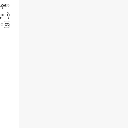
ေသာ ကုလသမဂၢမွအပါအ၀င္ ပုဂၢိဳလ္အခ်ိဳ ႔ကို
ဘယ္ေ
အင္တာဗ်ဴး လုပ္ျပီးတင္ျပသြားခဲ့သည္။ လူ႕အခြ
 ၀ို
င့္အေရးေစာင့္ၾကည့္ေရး အဖြဲ႕ (Human
Rights Watch) မွ Brad Addam ...
းေတြ