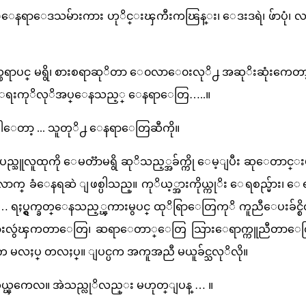
့ေနရာေဒသမ်ားကား ဟုိင္းၾကီးကၽြန္း၊ ေဒးဒရဲ၊ ဖ်ာပုံ၊ လ
၀တ္စရာပင္ မရွိ၊ စားစရာဆုိတာ ေ၀လာေ၀းလုိ႕ အဆုိးဆုံးကေတာ့
္ေရးကုိလုိအပ္ေနသည့္ ေနရာေတြ…..။
ေတာ့ ... သူတုိ႕ ေနရာေတြဆီကို။
 ျပည္သူလူထုကို ေမတၱာမရွိ ဆုိသည့္အခ်က္ကို ေမ့ျပီး ဆုေတာင္
လာက္ ခံေနရဆဲ ျဖစ္ပါသည္။ ကုိယ့္အားကိုယ္ကုိး ေရစည္မ်ား၊ ေ
်ား … ရႈပ္ရွက္ခတ္ေနသည့္ၾကားမွပင္ ထုိရြာေတြကုိ ကူညီေပးခ်င္
ြားလွဴၾကတာေတြ၊ ဆရာေတာ္ေတြ သြားေရာက္ကူညီတာေ
ရက မလႈပ္ တလႈပ္။ ျပင္ပက အကူအညီ မယူခ်င္သလုိလို။
ကယ္ၾကေလ။ အဲသည္လုိလည္း မဟုတ္ျပန္ … ။