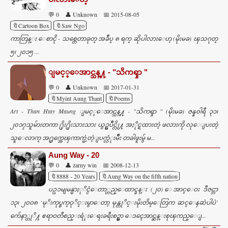
💬 0
👤 Unknown
📅 2015-08-05
🔖Cartoon Box
🔖Saw Ngo
ကာတြန္း ေစာငို - သစ္တေတာခုတ္ အခ်ဳပ္ ၈ ရက္ ဆိုပါလားေဟ့ (မိုးမခ) ၾသဂုတ္
၅၊ ၂၀၁၅ ...
ျမင့္ေအာင္သန္႔ - "သိကၡာ "
💬 0
👤 Unknown
📅 2017-01-31
🔖Myint Aung Thant
🔖Poems
Art - Than Htay Maung ျမင့္ေအာင္သန္႔ - "သိကၡာ " (မိုးမခ) ဇန္န၀ါရီ ၃၁၊
၂၀၁၇သူမ်ားတကာ ႐ိုး႐ိုးသားသား ယွဥ္ၿပိဳင္လို႔ အႏိုင္ရထားတဲ့ ဖလားကို လုေျပးတဲ့
သူေလာက္ အ႐ွက္အေၾကာက္မဲ့တဲ့ျပက္လံုးမ်ဳိး တခါဖူးမွ် မ...
Aung Way - 20
💬 0
👤 zarny win
📅 2008-12-13
🔖8888 - 20 Years
🔖Aung Way on the fifth nation
ပဥၥမျမန္မာႏုိင္ငံေတာ္တည္ေထာင္ခန္း (၂၀) ေအာင္ေဝး ဒီဇင္ဘာ
၁၃၊ ၂၀၀၈ ‘မုိးကုပ္စက္ဝုိင္းမွာေတာ့ မုန္တုိင္းမိုးတိမ္ေတြက ဆင္ေနဆဲပါပဲ’
က်ေနာ္တုိ႔ ဧရာဝတီစည္းရံုးေရးခရီးစဥ္မွာ ေဒၚေအာင္ဆန္းစုၾကည္ေျ...