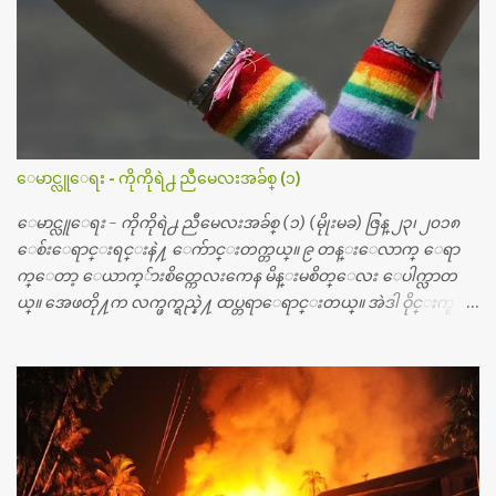
စၿပီး၊ အာရွေတာ္ဝင္ခြဲစိတ္ခန္းကို ငွားရမ္းခြဲစိတ္ အရိုးအစားထိုးကုပါတ
ယ္။ ေဆးစစ္၊ေဆးဝယ္၊ ခြဲစိတ္ကု၊ အရိုးအစားထိုးပစၥည္း စတဲ့စရိ
တ္ေတြနဲ႔ေဆးရံုမွာ ၂ ပတ္ေနထိုင္စရိတ္ သိန္း ၇၀ ေလာက္ ကုန္သြား
ပါတယ္။ သူငယ္ခ်င္းျဖစ္သူကို လာေတြ႔ရင္း ဟိုတယ္လို သန္႔ရွင္းသ
ပ္ရပ္တဲ့ ဝိတိုရိယေဆးရံုမွာ စီတီစကင္ နဲ႔ အမ္အာအိုင္1 စက္ခန္းကိုေ
တြ႔လို႔ေမးၾကည့္ေတာ့ တခါစမ္းရင္ က်ပ္တသိန္းေက်ာ္ က်သင့္
တယ္သိရပါတယ္။ တခါတေလ ကိုယ္လက္ေျခ၊ ဦးေႏွာက္ေတြ အေသး
ေမာင္လူေရး - ကိုကိုရဲ႕ ညီမေလးအခ်စ္ (၁)
စိတ္ၾကည့္လိုရင္ ဒီစက္ၾကီးေတြနဲ႔ စမ္းသပ္ရပါတယ္။ ခႏၱာကိုယ္အစိတ္ပို
င္း ကလီစာေတြကိုၾကည့္ရႈတဲ့ အာလထရာေဆာင္း2 စက္ေတြ
ေမာင္လူေရး - ကိုကိုရဲ႕ ညီမေလးအခ်စ္ (၁) (မိုုးမခ) ဇြန္ ၂၃၊ ၂၀၁၈
ကေတာ့ ေစ်းသိပ္မႀကီးလို႔ ျမန္မာျပည္ေဆးရံုတိုင္းရွိပါတယ္။
ေစ်းေရာင္းရင္းနဲ႔ ေက်ာင္းတက္တယ္။ ၉ တန္းေလာက္ ေရာ
တစ္ခါစမ္းရင္ က်ပ္တစ္ေသာင္းေလာက္ က်သင့္ပါတယ္။ စာေရးသူ လြ
က္ေတာ့ ေယာက္်ားစိတ္ကေလးကေန မိန္းမစိတ္ေလး ေပါက္လာတ
န္ခဲ့တဲ့ (၂)...
ယ္။ အေဖတို႔က လက္ဖက္ရည္နဲ႔ ထပ္တရာေရာင္းတယ္။ အဲဒါ ဝိုင္းကူ
တာေပါ့။ မိန္းကေလး အေပါင္းအသင္းလည္း မ်ားတယ္။ ငယ္ငယ္တု
န္းကေတာ့ အမေတြနဲ႔ ေနတာဆုိေတာ့ သနပ္ခါးေလးေတြ လိမ္း
တယ္။ ပန္းပန္တယ္။ မိန္းကေလး အဝတ္အစားေတြကိုလည္း ခုိးဝတ္တ
ယ္။ မိန္းမစိတ္ရွိေတာ့ ရွိေပမယ့္ ကိုယ့္ကိုယ္ကို မိန္းမစိတ္ေပါက္မွန္း
သိတာက ၉ တန္း၊ ၁၀ တန္းေလာက္ကမွ။ ညီအစ္ကို ေမာင္နွမ အားလံုး ၆
ေယာက္ရွိတယ္။ အစ္ကို ၃ ေယာက္၊ အစ္မ ႏွစ္ေယာက္။ အစ္ကိုေတြက
လည္း သူ႔ အေပါင္းအသင္းနဲ႔ သူဆိုေတာ့ အမေတြနဲ႔ဘဲ ေပါ