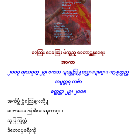
ေသြး ေခၽြး မ်က္ရည္ ေတာ္လွန္ေရး
အာကာ
၂၀၀၇ ၾသဂုတ္ ၂၇၊ ဗကသ ျပန္လည္ဖြဲ႔စည္းျခင္း ႏွစ္ပတ္လည္
အမွတ္တရ ကဗ်ာ
စက္တင္ဘာ ၂၉၊ ၂၀၀၈
အက်ပ္ကိုင္ခံရလြန္းလို႔
ေဇာေခၽြးစီးေၾကာင္း
ဆူပြက္ပြက္ထဲ
ဒီတေစၦခရီးကို