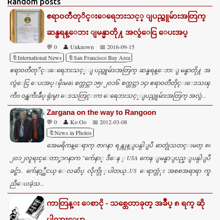
Random posts
m
ဧရာ၀တီတုိင္းေရေဘးသင့္ ျပည္သူမ်ားအတြက္
e
ဆန္ဖရန္ေဘး ျမန္မာတို႔ အလွဴေငြ ေပးအပ္
n
💬 0
👤 Unknown
📅 2016-09-15
t
🔖International News
🔖San Francisco Bay Area
s
ဧရာ၀တီတုိင္းေရေဘးသင့္ ျပည္သူမ်ားအတြက္ ဆန္ဖရန္ေဘး ျမန္မာတို႔ အ
လွဴေငြ ေပးအပ္ (မိုးမခ) စက္တင္ဘာ ၁၅၊ ၂၀၁၆ စက္တင္ဘာ ၁၄၊ ဧရာ၀တီတိုင္းေဒသၾ
ကီး၊ ၀န္ၾကီးခ်ဳပ္ ရုံးမွာ ေဒသတြင္းက ေရေဘးသင့္ျပည္သူမ်ားအတြက္ အလွဴ...
Zargana on the way to Rangoon
💬 0
👤 Ko Oo
📅 2012-03-08
🔖News in Photos
အေမရိကန္ေရာက္ ဇာဂနာ ရန္ကုန္ျပန္ပါျပီ ဓာတ္ပုံသတင္းမတ္ ၈၊
၂၀၁၂လူရႊင္ေတာ္ဇာဂနာက "က်ေနာ္ ဒီေန ့ USA ကေန ျမန္မာျပည္ ျပန္ပါျပီ
ခင္ဗ်ာ.. က်ေနာ့္ညီငယ္ ေလဆိပ္ လိုက္ပို ့ပါတယ္..US ေရာက္တံုး အစစအရာရာ ကူ
ညီေပးခဲ့သ...
ကာတြန္း ေစာငို - သစ္တေတာခုတ္ အခ်ဳပ္ ၈ ရက္ ဆို
ပါလားေဟ့