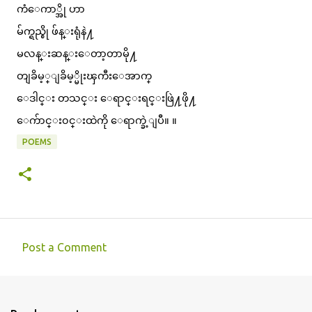
ကံေကာ္အို ဟာ
မ်က္ရည္စို ဖ်န္းရုံနဲ႔
မလန္းဆန္းေတာ့တာမို႔
တျခိမ့္ျခိမ့္မိုးၾကီးေအာက္
ေဒါင္း တသင္း ေရာင္းရင္းဖြဲ႔ဖို႔
ေက်ာင္း၀င္းထဲကို ေရာက္ခဲ့ျပီ။
။
POEMS
Post a Comment
C
o
m