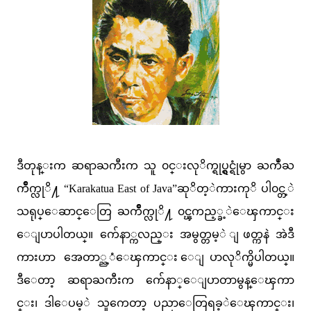
ဒီတုန္းက ဆရာႀကီးက သူ ၀င္းလုိက္ရုပ္ရွင္ရုံမွာ ႀကဳံႀ
ကိဳက္လုိ႔ “Karakatua East of Java”ဆုိတ့ဲကားကုိ ပါ၀င္တ့ဲ
သရုပ္ေဆာင္ေတြ ႀကိဳက္လုိ႔ ၀င္ၾကည့္ခ့ဲေၾကာင္း
ေျပာပါတယ္။ က်ေနာ္ကလည္း အမွတ္တမ့ဲ ျဖတ္ကနဲ အဲဒီ
ကားဟာ အေတာ္ည့ံေၾကာင္း ေျပာလုိက္မိပါတယ္။
ဒီေတာ့ ဆရာႀကီးက က်ေနာ္ေျပာတာမွန္ေၾကာ
င္း၊ ဒါေပမ့ဲ သူကေတာ့ ပညာေတြရခ့ဲေၾကာင္း၊