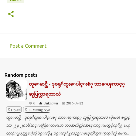
Post a Comment
C
o
m
Random posts
m
တူေမာင္ညိဳ - ဒုစရုိက္မႈေပါင္းစံု ဘာေၾကာင့္
e
ဆူပြက္လာရတာလဲ
n
💬 0
👤 Unknown
📅 2016-09-22
t
🔖Op-Ed
🔖Tu Maung Nyo
s
တူေမာင္ညိဳ - ဒုစရုိက္မႈေပါင္းစံု ဘာေၾကာင့္ ဆူပြက္လာရတာလဲ (မိုးမခ) စက္တင္
ဘာ ၂၂၊ ၂၀၁၆ဆင္းရဲမြဲေတမႈဟာ ဘဝအတိတ္ကံအေၾကာင္းမလွခဲ့လုိ႔ မဟု
တ္သလို၊ ျပည္သူေတြ ပ်င္းလို႔ ဖ်င္းလုိ႔လည္း မဟုတ္ပါဘူး။ ကုသုိလ္ကံ မေက...