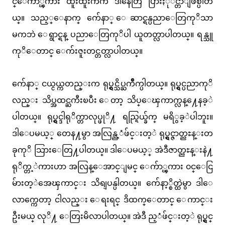
င္ေက်ာ္ၾကား ထူးထူးကဲကဲ ဒါနေတြ ပြားႏုိင္တာျဖစ္ပါတ
ယ္။ သည့္ေနာက္ က်ေနာ္ ေဆာင္ရန္ပညာေတြကုိသာ
မကဘဲ ေရွာင္ရန္ ပညာေတြကုိပါ ယူတတ္လာပါတယ္။ ရန္သူ
ကုိေတာင္ ေက်းဇူးတင္တတ္လာပါတယ္။
က်ေနာ္ ငယ္ငယ္ကတည္းက ရုပ္ရွင္သိပ္ႀကိဳက္ပါတယ္။ ရုပ္ရွင္ပညာကုိ
လည္း သိပ္အထင္ႀကီးၿပီး ေတာ့ သိပ္ေၾကာက္လန္႔ေနခ့ဲ
ပါတယ္။ ရုပ္ရွင္ဒါရုိက္တာလုပ္ဖုိ႔ ရည္ရြယ္ခ်က္ မရိွခ့ဲပါဘူး။
ဒါေပမယ့္ တေန႔မွာ အလြန္ည့ံဖ်င္းတ့ဲ ရုပ္ရွင္ဇာတ္ညႊန္းတ
ခုကုိ သြားေတြ႔ပါတယ္။ ဒါေပမယ့္ အဲဒီဇာတ္ညႊန္းနဲ႔
ရုိက္တ့ဲကားဟာ အလြန္ေအာင္ျမင္ ေက်ာ္ၾကား ၀င္ေငြ
မ်ားတ့ဲအေၾကာင္း သိရျပန္ပါတယ္။ က်ေနာ့္စိတ္ထဲမွာ ဒါေ
လာက္ကေတာ့ ငါလည္း ေရးရင္ ဒိထက္ေတာင္ ေကာင္း
ဦးမယ္ လုိ႔ ေတြးမိလာပါတယ္။ အဲဒီ ည့ံဖ်င္းတ့ဲ ရုပ္ရွင္