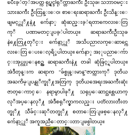
ၿပီးခ့ဲတ့ဲအပတ္က ရုပ္ရွင္ဒါရုိက္တာႀကီး ဦးသုခ၊ သဘာ၀မင္း
သားႀကီး ဦးထြန္းေ၀၊ စာေရးဆရာႀကီး ဦးသိန္းေ
ဖျမင့္တုိ႔နဲ႔ က်ေနာ္ ဆုံဆည္းခ့ဲရတာကေ
လးေတြ
ကုိ ပဏာမတင္ျပခ့ဲပါတယ္။ ဆရာႀကီးဦးသုခ
နဲ႔ေတြ႔တုိင္း က်ေနာ့္ကုိ အသိပညာလက္ေဆာင္ကေ
လးေတြ ေပးေလ့ရိွပါတယ္။ က်ေနာ္ အႏုပညာေက်ာ
င္းအုပ္လုပ္ေနစဥ္က ဆရာႀကီးနဲ႔ တခါ ဆုံခြင့္ရပါတယ္။
အဲဒီတုန္းက ဆရာက “ခ်စ္မုန္းမာန္”ဇာတ္ကားကုိ ဒုတိယ
အႀကိမ္ျပန္ရုိက္ဖုိ႔အတြက္ ဒုတိယအေရးအႀကီးဆုံး
ဇာတ္ေကာင္ ေနရာမွာပါဖုိ႔ သရုပ္ေဆာင္သစ္တေယာက္
လုိအပ္ေနလုိ႔ အဲဒီစရုိက္မွာကလည္း ပတၱလားတီးတ
တ္ဖုိ႔ သီခ်င္းဆုိတတ္ဖုိ႔ စတာေတြျဖစ္ေနလုိ႔
က်ေနာ့္ကုိ အကူအညီေတာင္းတာျဖစ္ပါတယ္။