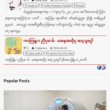
💬 0
👤 Aung Htet
📅 2011-07-27
🔖Analysis
🔖Ashin Pyinnyar Nanda
🔖Poems
မ်က္ရည္မ်ားအေၾကာင္း 2 Pဇူလုိင္ ၂၇၊ ၂၀၁၁ အႏၱိမေဒသကို သြား
ခဲ့ၾကသူအတြက္ ေဟာဒီ … အလြမ္းရာသီထဲ က်တဲ့မ်က္ရည္။ မိုးဖြဲ တစိမ္႔စိ
မ္႔ထဲ… အသည္းတၿမိဳက္ၿမိဳက္ ကြၽမ္းလိႈက္စားလို႔ က်တဲ့ ၀မ္းနည္းမ်က္ရည္။
ယံုၾကည္ရ...
ကာတြန္း ညီပုေခ် - အေနအထိုင္ ဆင္ျခင္ပါ
💬 0
👤 Unknown
📅 2016-06-01
🔖Cartoon Box
🔖Cartoon Nyi Pu Chay
ကာတြန္း ညီပုေခ် - အေနအထိုင္ ဆင္ျခင္ပါ (မိုးမခ) ဇြန္ ၁၊ ၂၀၁၆ ...
Popular Posts