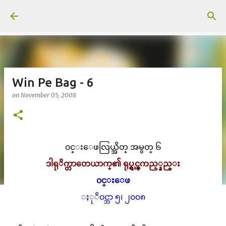
Skip to main content
Win Pe Bag - 6
on
November 05, 2008
၀င္းေဖလြယ္အိတ္ အမွတ္ ၆
ဒါရုိက္တာတေယာက္၏ ရုပ္ရွင္ၾကည့္နည္း
၀င္းေဖ
ႏုိ၀င္ဘာ ၅၊ ၂၀၀၈