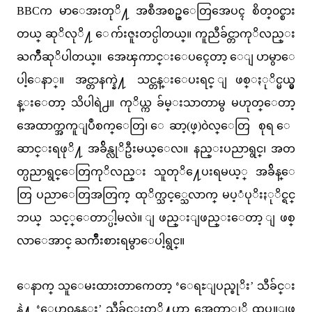
BBCက မာေအးတုိ႔ အစီအစဥ္ေတြအေပၚ စိတ္၀င္စား
တယ္ ဆုိလုိ႔ ေက်းဇူးတင္ပါတယ္။ ကူညီခ်င္တာကုိလည္း
ႀကိဳဆုိပါတယ္။ အေၾကာင္းေပၚေတာ့ ေျပာမွာေ
ပါ့ေနာ္။ အင္တာနက္နဲ႔ သင္တန္းေပးရင္ ျဖစ္ႏုိင္မယ္မွ
န္းေတာ့ သိပါရဲ႕။ ကုိယ္က ခ်မ္းသာတာမွ မဟုတ္ေတာ့
အေထာက္အကူျပဳစက္ေတြ၊ ေဆာ့(ဖ္)၀ဲလ္ေတြ စုရ ေ
ဆာင္းရဖုိ႔ အခ်ိန္လုိဦးမယ္ေလ။ နည္းပညာရွင္၊ အတ
တ္ပညာရွင္ေတြကုိလည္း သူတုိ႔ေပးရမယ့္ အခ်ိန္ေ
တြ ပညာေတြအတြက္ ထုိက္သင့္သေလာက္ မပ့ံပုိးႏုိင္ရင္
ဘယ္ သင့္ေတာ္ပါ့မလဲ။ ျဖည္းျဖည္းေတာ့ ျဖစ္
လာေအာင္ ႀကိဳးစားရမွာေပါ့ရွင္။
ေနာက္ သူေမးထားတာကေတာ့ ‘ေရႊျပည္စုိး’ သီခ်င္း
နဲ႔ ‘ေဟ၀န္နန္း’ သီခ်င္းတုိ႔ဟာ အေတာ္ကုိ ထပ္တူျဖ