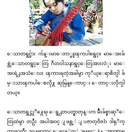
ေသာတရွင္မ်ား က်န္းမာေတာ္မူၾကပါစရွင္။ မာေအးခ်
စ္တဲ့ေသာတရွင္ေတြ ဂီတဝါသနာရွင္ေတြအားလံုး မာေ
အးရဲ႕အသံေလး ၾကားရတဲ့အခါမွာ ကုိယ္ေရာစိတ္ပါ ခ်
မ္းသာၾကပါေစလို႔ ဆုမြန္ေကာင္း ေတာင္းလိုက္ပါ
တယ္။
ေသာတရွင္တုိ႔ေရ၊ ေရွ႕တပတ္မွာတုန္းက မ်ဳိးခ်စ္စာဆုိေ
တြထဲမွာ တဦး အပါအ၀င္ ျဖစ္တ့ဲ ျပဇာတ္၀ိဇၨာ ဒါရုိက္
တာႀကီး ဒဂုန္ဆရာတင္ ေရးခ့ဲတ့ဲ ‘ဓနရွင္’ နဲ႔ ‘အာဏာရွ