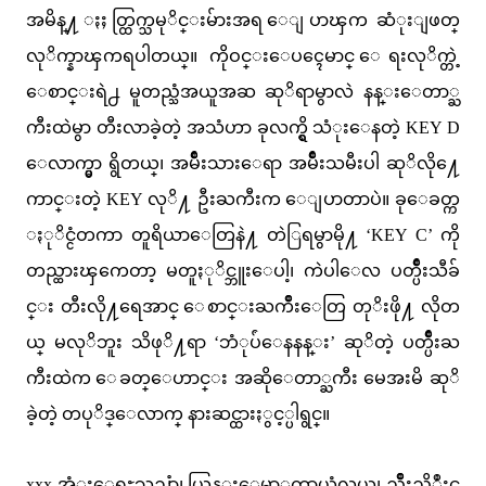
အမိန္႔ ႏႈတ္ထြက္သမုိင္းမ်ားအရ ေျပာၾက ဆံုးျဖတ္
လုိက္နာၾကရပါတယ္။ ကိုဝင္းေပၚေမာင္ ေရးလုိက္တဲ့
ေစာင္းရဲ႕ မူတည္သံအယူအဆ ဆုိရာမွာလဲ နန္းေတာ္ႀ
ကီးထဲမွာ တီးလာခဲ့တဲ့ အသံဟာ ခုလက္ရွိ သံုးေနတဲ့ KEY D
ေလာက္မွာ ရွိတယ္၊ အမ်ဳိးသားေရာ အမ်ဳိးသမီးပါ ဆုိလို႔ေ
ကာင္းတဲ့ KEY လုိ႔ ဦးႀကီးက ေျပာတာပဲ။ ခုေခတ္က
ႏုိင္ငံတကာ တူရိယာေတြနဲ႔ တဲြရမွာမို႔ ‘KEY C’ ကို
တည္ထားၾကေတာ့ မတူႏုိင္ဘူးေပါ့၊ ကဲပါေလ ပတ္ပ်ဳိးသီခ်
င္း တီးလို႔ရေအာင္ ေစာင္းႀကိဳးေတြ တုိးဖို႔ လိုတ
ယ္ မလုိဘူး သိဖုိ႔ရာ ‘ဘံုပ်ံေနနန္း’ ဆုိတဲ့ ပတ္ပ်ဳိးႀ
ကီးထဲက ေခတ္ေဟာင္း အဆိုေတာ္ႀကီး မေအးမိ ဆုိ
ခဲ့တဲ့ တပုိဒ္ေလာက္ နားဆင္ထားႏွင့္ပါရွင္။
xxx အံုးေရႊသဥၨာ၊ ယြန္းေမာ္ၾကာယံလယ္၊ ညွဳိးညိွဳးင