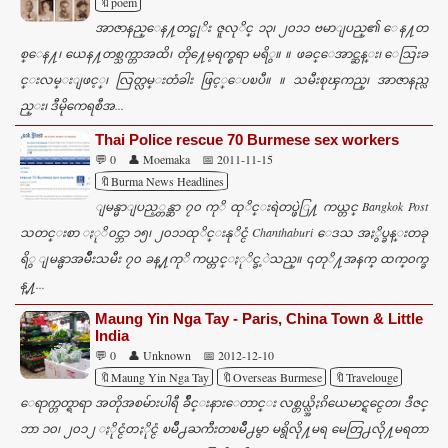
🔖poem
အာဇာနည္ေန႔တင္မုိး ဇူလုိင္ ၁၃၊ ၂၀၁၁ ဗမာျပည္၏ ေန႔တ
စ္ေန႔၊ ယေန႔တစ္သက္တာအထိ၊ တို႔ေမ့ရက္စရာ မရိွ။ ။ ဖခင္ေအာင္ဆန္း၊ ေသြးခ
င္းလမ္းျဖင့္၊ လြတ္လမ္းတံခါး ဖြင့္ေပၿပီ။ ။ သမီးစုၾကည္၊ အာဇာနည္လ
ည္း၊ ဒီမိုကေရစီအ...
Thai Police rescue 70 Burmese sex workers
💬 0
👤 Moemaka
📅 2011-11-15
🔖Burma News Headlines
ျမန္မာျပည့္တန္ဆာ ၇၀ ကုိ ထုိင္းရဲတပ္ဖဲြ႔ ကယ္တင္ Bangkok Post
သတင္းစာ ႏုိ၀င္ဘာ ၁၅၊ ၂၀၁၁ထုိင္းနုိင္ငံ Chanthaburi ေဒသ အႏွိပ္ခန္းတခု
ရိွ ျမန္မာအမ်ဳိးသမီး ၇၀ ခန္႔ကုိ ကယ္တင္ႏုိင္ခ့ဲသည္။ ၎တုိ႔အနက္ ထက္၀က္ခ
န္႔...
Maung Yin Nga Tay - Paris, China Town & Little
India
💬 0
👤 Unknown
📅 2012-12-10
🔖Maung Yin Nga Tay
🔖Overseas Burmese
🔖Travelouge
ေရာက္တတ္ရာရာ အတိုအစမ်ားပါရီ ခ်ိဳင္းနားေတာင္း လစ္တယ္လ္အိႏၵိယေမာင္ရင္ငေတ၊ ဒီဇင္
ဘာ ၁၀၊ ၂၀၁၂ ႏိုင္ငံတႏိုင္ငံ ၿမိဳ႕ႀကီးတၿမိဳ႕မွာ မရွိလို႔မရ မေတြ႕လို႔မရတာ