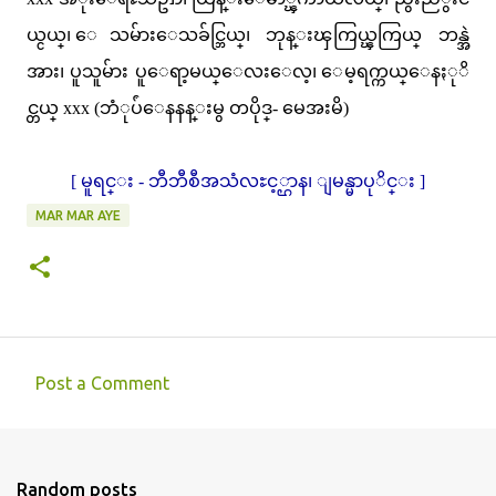
ယ္ငယ္၊ ေသမ်ားေသခ်င္ဘြယ္၊ ဘုန္းၾကြယ္ၾကြယ္ ဘန္အဲ
အား၊ ပူသူမ်ား ပူေရာ့မယ္ေလးေလ့၊ ေမ့ရက္ကယ္ေနႏုိ
င္တယ္ xxx (ဘံုပ်ံေနနန္းမွ တပိုဒ္- မေအးမိ)
[ မူရင္း - ဘီဘီစီအသံလႊင့္ဌာန၊ ျမန္မာပုိင္း ]
MAR MAR AYE
Post a Comment
C
o
m
Random posts