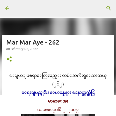
Skip to main content
Mar Mar Aye - 262
on
February 02, 2009
ေျပာျပစရာေတြလည္း တပံုႀကီးရွိေသးတယ္
(၂၆၂)
ေရႊျပည္စုိး၊ ေဟ၀န္နန္း ေနာက္ဆက္တဲြ
မာမာေအး
ေဖေဖာ္၀ါရီ ၂၊ ၂၀၀၉