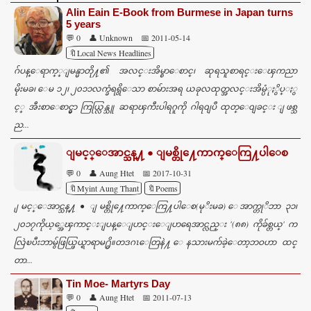
m
Alin Eain E-Book from Burmese in Japan turns
e
5 years
💬 0
👤 Unknown
📅 2011-05-14
n
🔖Local News Headlines
t
ဂ်ပန္ေရာက္္ျမန္မာတို႔၏ အလင္းအိမ္စာေစာင္၊ ဆုရသူစာရင္းေၾကညာ
s
မိုးမခ၊ ေမ ၁၂၊ ၂၀၁၁လက္ခံရရွိေသာ စာမ်ားအရ ယခုလထုတ္အလင္းအိမ္ပံုႏွိပ္ႏွ
င့္ အီးစာေစာင္မွာ ကြယ္လြန္သူ ဆရာၾကီးပါရဂူကို ဂါရ၀ျပဳ ထုတ္ေ၀ျခင္း ျဖစ္သ
ည...
ျမင့္ေအာင္သန္႔ ● ျမစ္တို႔ေကာက္ေကြ႔ပါေစ
💬 0
👤 Aung Htet
📅 2017-10-31
🔖Myint Aung Thant
🔖Poems
ျမင့္ေအာင္သန္႔ ● ျမစ္တို႔ေကာက္ေကြ႔ပါေစ(မုိးမခ) ေအာက္တုိဘာ ၃၁၊
၂၀၁၇ကိုယ့္အေၾကာင္းျပန္ေျပာင္းေျပာရေအာင္လည္း '(၈၈) ကိုခ်စ္တယ္' က
လြဲၿပီးဘာမွ်ဖြယ္ဖြယ္ရာရာမ႐ွိ။တဒဂၤေတြနဲ႔ ေနသားမက်ခဲ့ေတာ့ဘဝဟာ ထင္
တာ...
Tin Moe- Martyrs Day
💬 0
👤 Aung Htet
📅 2011-07-13