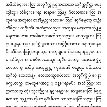
အဲဒီသီခ်င္းေတြ အလုိက္တူၾကတာဟာ တုိက္ဆုိင္တာ မဟု
တ္ပါဘူး၊ သီခ်င္းေရး ဆရာေတြနဲ႔ ဂီတသမားေတြ အ
တူေန အတူစား တအိမ္တည္းသားေတြပါ ဆုိမွေတာ့ တဦး
သီခ်င္း တဦးသိ၊ အသံရွာလည္း အတူရွာ၊ မၾကားလို႔မွ
မရတာေလ။ တခါတေလက်ေတာ့လည္း ဓာတ္ျပား သြ
င္းယူရမယ့္ ႏုိင္ငံျခားသား အင္ဂ်င္နီယာက ေရာက္ေနၿ
ပီ၊ သီခ်င္းသြင္းရမယ့္ ဓာတ္ျပား ခ်ပ္ေရျပည့္ေအာ
င္ သီခ်င္းက မၿပီးေသးဘူး ဆုိပါေတာ့၊ တေယာက္နဲ႔
တေယာက္ စာခ်ဳပ္ အလုပ္လုပ္တဲ့ ကုမၼဏီ မတူရင္ ၿပီးတာပဲ
ဆုိတဲ့ သေဘာနဲ႔ တေယာက္ရွာၿပီးသား အလုိက္ကိုပဲ ေနာ
က္တေယာက္က စာမတူေအာင္ ျပန္ေရးၿပီး အသံသြင္းတ
တ္ၾကတယ္ တဲ့။ သူငယ္ခ်င္း ရင္းရင္းျခာျခာေတြ ခ်စ္ခင္ၾ
ကေတာ့ သူ႔ဟာ ငါ့ဟာ ခုိးခ်တာ ဘာညာေတြလည္း တြ
က္ကပ္ ေျပာမေနၾကတဲ့ သေဘာေပ့ါရွင္၊ မရွိအတူ ရွိအတူ