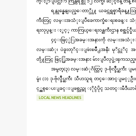
က္ႏွာျပင္လႊာ ကြန္ကရစ္ထု ၁၂ လက္မ၊ ခံႏိုင္၀န္ တန္ ၈
ရန္ကုန္မွေနျပည္ေတာ္သို႔ ယခင္ကရွစ္နာ
ကီးတြင္ လမ္းအသံုးျပဳခေကာက္ခံေရးစခန္း သံု
ရးလုပ္ငန္း ႏွင့္ ကာကြယ္ေရး၀န္ႀကီးဌာန စစ္အင္ဂ်င္
၄င္းဖြင့္ပဲြအခမ္းအနားကို လမ္းအသံုးျ
လမ္းဆံု၊ ပဲခူးတုိင္းျဖဴးၿမိဳ႕အနီး မုိင္တုိင
တို႔တြင္ ဖြင့္ပြဲအခမ္းအနား မ်ားျပဳလုပ္ခဲ့ၾကသည္
အမွတ္(၃) လမ္းဆံုဂိတ္တြင္ ဒု-ဗိုလ္ခ်ဳပ္ႀကီ
မွဴး (၁) ဒု-ဗိုလ္ခ်ဳပ္ႀကီး သီဟသူရ တင္ေအာင္ျ
င့္လွစ္ေပးျခင္းျဖစ္သည္ဟု ႏိုင္ငံပိုင္ သတင္းမီ
LOCAL NEWS HEADLINES