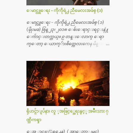
ဝယ္၊ ခြဲစိတ္ကု၊ အရိုးအစားထိုးပစၥည္း စတဲ့စရိ
တ္ေတြနဲ႔ေဆးရံုမွာ ၂ ပတ္ေနထိုင္စရိတ္ သိ
ေမာင္လူေရး - ကိုကိုရဲ႕ ညီမေလးအခ်စ္ (၁)
န္း ၇၀ ေလာက္ ကုန္သြားပါတယ္။ သူငယ္ခ်င္းျ
ဖစ္သူကို လာေတြ႔ရင္း ဟိုတယ္လို သန္႔ရွင္း
ေမာင္လူေရး - ကိုကိုရဲ႕ ညီမေလးအခ်စ္ (၁)
သပ္ရပ္တဲ့ ဝိတိုရိယေဆးရံုမွာ စီတီစကင္ နဲ႔ အမ္အာ
(မိုုးမခ) ဇြန္ ၂၃၊ ၂၀၁၈ ေစ်းေရာင္းရင္းနဲ႔
အိုင္1 စက္ခန္းကိုေတြ႔လို႔ေမးၾကည့္ေ
ေက်ာင္းတက္တယ္။ ၉ တန္းေလာက္ ေရာ
တာ့ တခါစမ္းရင္ က်ပ္တသိန္းေက်ာ္ က်သင့္တ
က္ေတာ့ ေယာက္်ားစိတ္ကေလးကေန မိန္းမစိ
ယ္သိရပါတယ္။ တခါတေလ ကိုယ္လက္ေျခ၊
တ္ေလး ေပါက္လာတယ္။ အေဖတို႔က လက္ဖက္ရ
ဦးေႏွာက္ေတြ အေသးစိတ္ၾကည့္လိုရင္ ဒီစက္ၾ
ည္နဲ႔ ထပ္တရာေရာင္းတယ္။ အဲဒါ ဝိုင္းကူ
ကီးေတြနဲ႔ စမ္းသပ္ရပါတယ္။ ခႏၱာကိုယ္အစိတ္ပို
တာေပါ့။ မိန္းကေလး အေပါင္းအသင္းလ
င္း ကလီစာေတြကိုၾကည့္ရႈတဲ့ အာလထ
ည္း မ်ားတယ္။ ငယ္ငယ္တုန္းကေတာ့ အမေတြနဲ႔
ရာေဆာင္း2 စက္ေတြကေတာ့ ေစ်းသိပ္မႀ
ေနတာဆုိေတာ့ သနပ္ခါးေလးေတြ လိမ္း
ကီးလို႔ ျမန္မာျပည္ေဆးရံုတိုင္းရွိပါတယ္။
တယ္။ ပန္းပန္တယ္။ မိန္းကေလး အဝတ္အစားေ
တစ္ခါစမ္းရင္ က်ပ္တစ္ေသာင္းေလာက္ က်သ
တြကိုလည္း ခုိးဝတ္တယ္။ မိန္းမစိတ္ရွိေတာ့
င့္ပါတယ္။ စာေရးသူ လြန္ခဲ့တဲ့ (၂)...
ရွိေပမယ့္ ကိုယ့္ကိုယ္ကို မိန္းမစိတ္ေပါက္မွန္း
သိတာက ၉ တန္း၊ ၁၀ တန္းေလာက္ကမွ။ ညီအ
ရိုဟင္ဂ်ာျပႆနာ၊ လူ ့အခြင့္အေရးနွင့္ အမ်ိဳးသား ဂု
စ္ကို ေမာင္နွမ အားလံုး ၆ ေယာက္ရွိတယ္။ အစ္ကို ၃
ဏ္သိကၡာ
ေယာက္၊ အစ္မ ႏွစ္ေယာက္။ အစ္ကိုေတြက
လည္း သူ႔ အေပါင္းအသင္းနဲ႔ သူဆိုေ
ေအ ာင္ထူး (ေရွ႕ေန) ( အာေဘာ္အျမင္)