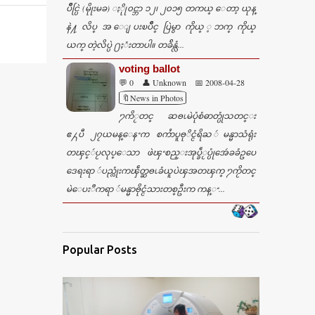
ပိဳင္ပြဲ (မိုုးမခ) ႏိုု၀င္ဘာ ၁၂၊ ၂၀၁၅ တကယ္ ေတာ့ ယုန္
နဲ႔ လိပ္ အ ေျပးၿပိဳင္ ပြဲမွာ ကိုယ္ ့ဘက္ ကိုယ္
ယက္ တဲ့လိပ္ပဲ ႐ႈံးတာပါ။ တခ်ိန္လံ...
voting ballot
💬 0
👤 Unknown
📅 2008-04-28
🔖News in Photos
႒ကိႂတင္ ဆႎၬမဲပုံစံဓာတ္ပုံသတင္း
ဧ႓ပီ ၂၇ယမန္ေနႚက စကႆာပူႎုိင္ငံရိႀ ဴမန္မာသံရုံး
တၾင္ဴပႂလုပ္ေသာ ဖဲၾႚစည္းအုပ္ခဵႂပ္ပုံအေဴခခံဥပေ
ဒေရးရာ ဴပည္လုံးကၾဵတ္ဆႎၬခံယူပဲၾအတၾက္ ႒ကႂိတင္
မဲေပးဳကရာ ဴမန္မာႎိုင္ငံသားတစ္ဦးက ကန္ႚ...
Popular Posts