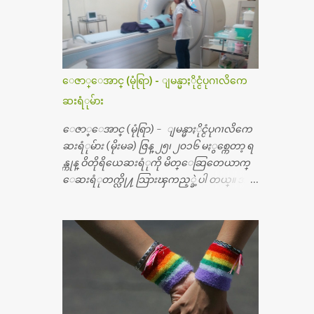
ေဇာ္ေအာင္ (မုံရြာ) - ျမန္မာႏိုင္ငံပုဂၢလိကေ
ဆးရံုမ်ား
ေဇာ္ေအာင္ (မုံရြာ) - ျမန္မာႏိုင္ငံပုဂၢလိကေ
ဆးရံုမ်ား (မိုးမခ) ဇြန္ ၂၅၊ ၂၀၁၆ မႏွစ္ကေတာ့ ရ
န္ကုန္ ဝိတိုရိယေဆးရံုကို မိတ္ေဆြတေယာက္
ေဆးရံုတက္လို႔ သြားၾကည့္ခဲ့ပါ တယ္။ အရ
က္ေသာက္ျခင္းဒဏ္ေၾကာင့္ အသက္
၅၀ အရြယ္မွာ ေပါင္ညႇပ္ရိုးတြင္း ခ်င္ဆီေတြ ကုန္ခ
မ္းသြားလို႔ အရိုးအစားထိုးကုသျခင္း လုပ္ပါ
တယ္။ အရိုးအထူးကု ဆရာဝန္က ဝိတိုရိယေဟာ္တ
ယ္လိုအခန္းမွာ တရက္ က်ပ္ ၃ ေသာင္းနဲ႔ေနေ
စၿပီး၊ အာရွေတာ္ဝင္ခြဲစိတ္ခန္းကို ငွားရမ္းခြဲစိ
တ္ အရိုးအစားထိုးကုပါတယ္။ ေဆးစစ္၊ေဆး