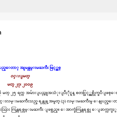
Skip to main content
n
ျပည္ေတာ္ အျမန္လမ္းမႀကီး ဖြင့္လွစ္
၀င္းျမတ္
မတ္ ၂၇၊ ၂၀၀၉
တ္ ၂၅ ရက္က အမ်ားျပည္သူအသံုးျပဳႏိုင္ရန္ စတင္ဖြင့္လွစ္လိုက္ၿပီျဖစ
။ ၄င္းလမ္းမႀကီးသည္ ရန္ကုန္ အမွတ္ (၃) လမ္းမႀကီးမွ ေနျပည္ေတ
္းသြား ကြန္ကရစ္လမ္းမႀကီး ျဖစ္သည္။ ေအာက္ခံကြန္ကရစ္ထု ေျခာက္လက္မႏွင