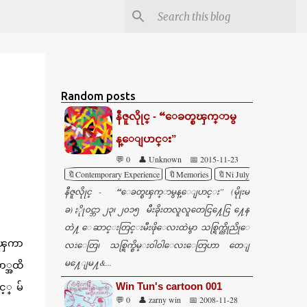
Random posts
နီဇူလိုုင္ - “ေခတ္စၾက္ာမွ
န္ေျပာင္း”
💬 0
👤 Unknown
📅 2015-11-23
🔖Contemporary Experience
🔖Memories
🔖Ni July
နီဇူလိုုင္ - “ေခတ္စၾက္ာမွန္ေျပာင္း” (မိုုးမ
ခ) ႏိုု၀င္ဘာ ၂၃၊ ၂၀၁၅ မီးခိုးတလူလူတေငြ႔ေငြ ႔ေန
တဲ႔ ေဆာင္းတြင္းမီးဖိုေလးထဲမွာ သစ္ရြက္ညိုညိုေ
္ေၾကာ
လးေတြ၊ သစ္ရြက္စိမ္း၀ါ၀ါေလးေတြဟာ တေျ
မ႔ေျမ႔&...
ာ္အထိ
Win Tun's cartoon 001
့္ မ်
💬 0
👤 zarny win
📅 2008-11-28