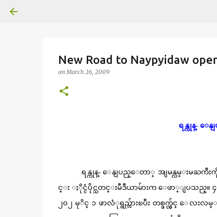
New Road to Naypyidaw ope
on
March 26, 2009
ရန္ကုန္- ေန
ရန္ကုန္- ေနျပည္ေတာ္ အျမန္လမ္းမႀကီးကို မ
င္း ႏိုင္ငံပိုင္သတင္းမီဒီယာမ်ားက ေဖာ္ျပသည္
၂၀၂ မုိင္ ၁ ဖာလံုရွည္လ်ားၿပီး တစ္ဖက္လွ်င္ ေလးလမ