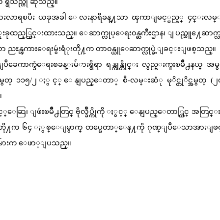
၀ ရွိသည္ဟု ဆိုသည္။
ရီခန္႔သြားလာရၿပီး ယခုအခါ ေလးနာရီခန္႔သာ ၾကာျမင့္မည့္ ၄င္းလ
းခုထည့္သြင္းထားသည္။ ေဆာက္လုပ္ေရး၀န္ႀကီးဌာန၊ ျပည္သူ႔ေဆာက္
နီယာ ညႊန္ၾကားေရးမွဴးရံုးတို႔က တာ၀န္ယူေဆာက္လုပ္ခဲ့ျခင္းျဖစ္
သည္။
ပဳခေကာက္ခံေရးစခန္းမ်
ားရွိရာ ရန္ကုန္တိုင္း လွည္းကူးၿမိဳ႕နယ္ အမွ
္ အမွတ္ ၁၁၅/၂ ႏွင့္ ေနျပည္ေတာ္ စီ-လမ္းဆံု မုိင္တုိင္အမွတ္ (၂
။
း ျမင့္ေဆြ၊ ျဖဴးၿမိဳ႕တြင္ ဗိုလ္ခ်ဳပ္ကိုကို ႏွင့္ ေနျပည္ေတာ္တြင္ အတြ
မင့္ဦးတို႔က ၆၄ ႏွစ္ေျမွာက္ တပ္မေတာ္ေန႔ကို ဂုဏ္ျပဳေသာအားျဖင
ဒီယာမ်ားက ေဖာ္ျပသည္။