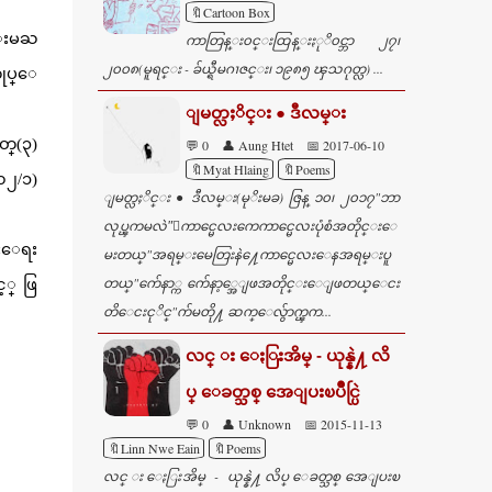
🔖Cartoon Box
မ္းမႀ
ကာတြန္း၀င္းထြန္းႏုိ၀င္ဘာ ၂၇၊
၂၀၀၈(မူရင္း - ခ်ယ္ရီမဂၢဇင္း၊ ၁၉၈၅ ၾသဂုတ္လ) ...
လုပ္ေ
ျမတ္လႈိင္း ● ဒီလမ္း
တ္(၃)
💬 0
👤 Aung Htet
📅 2017-06-10
🔖Myat Hlaing
🔖Poems
၀၂/၁)
ျမတ္လႈိင္း ● ဒီလမ္း(မုိးမခ) ဇြန္ ၁၀၊ ၂၀၁၇"ဘာ
လုပ္ၾကမလဲ"ေကာင္မေလးကေကာင္မေလးပုံစံအတိုင္းေ
င္းေရး
မးတယ္"အရမ္းမေတြးနဲ႔ေကာင္မေလးေနအရမ္းပူ
တယ္"က်ေနာ္က က်ေနာ့္အေျဖအတိုင္းေျဖတယ္ေငး
့္ ဖြ
တိေငးငုိင္"က်မတို႔ ဆက္ေလွ်ာက္ၾက...
လင္ း ေႏြးအိမ္ - ယုန္နဲ႔ လိ
ပ္ ေခတ္သစ္ အေျပးၿပိဳင္ပြဲ
💬 0
👤 Unknown
📅 2015-11-13
🔖Linn Nwe Eain
🔖Poems
လင္ း ေႏြးအိမ္ - ယုန္နဲ႔ လိပ္ ေခတ္သစ္ အေျပးၿ