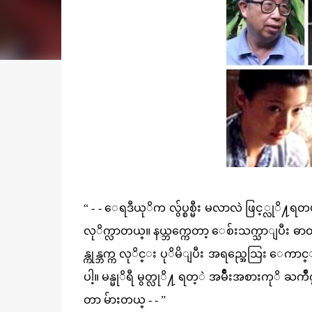
“ - - ေရဒီယုိက လွ်ပ္စစ္မီး မလာလဲ ဖြင့္
လုိက္လာတယ္။ နယ္ဘက္ကေတာ့ ေစ်းသက္သာျပီး ဓ
န္ကုန္ဘက္က လုိင္း ပုိမိျပီး အရည္အေသြး 
ပါ့။ မန္မုိရီ မွတ္လုိ႔ ရတ့ဲ အမ်ဳိးအစား
တာ မ်ားတယ္ - - ”