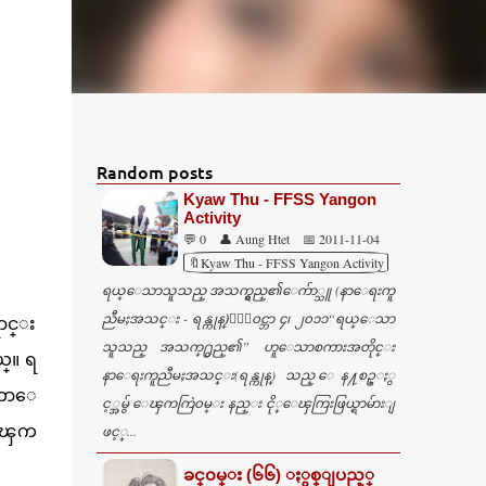
Random posts
Kyaw Thu - FFSS Yangon
Activity
💬 0
👤 Aung Htet
📅 2011-11-04
🔖Kyaw Thu - FFSS Yangon Activity
ရယ္ေသာသူသည္ အသက္ရွည္၏ေက်ာ္သူ (နာေရးကူ
ညီမႈအသင္း - ရန္ကုန္)ႏုိ၀င္ဘာ ၄၊ ၂၀၁၁“ရယ္ေသာ
ာင္း
သူသည္ အသက္႐ွည္၏” ဟူေသာစကားအတိုင္း
ယ္။ ရ
နာေရးကူညီမႈအသင္း(ရန္ကုန္) သည္ ေန႔စဥ္ႏွ
ိတာေ
င့္အမွ် ေၾကကြဲ၀မ္း နည္း ငို္ေၾကြးဖြယ္ရာမ်ားျ
မးၾက
ဖင့္...
ခင္၀မ္း (၆၆) ႏွစ္ျပည့္