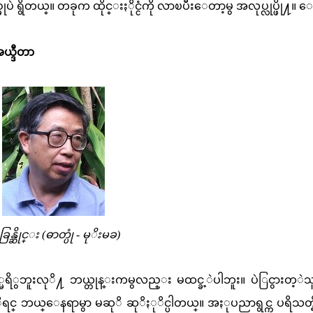
 ရွိတယ္။ တခုက ထိုင္းႏိုင္ငံကို လာၿပီးေတာ့မွ အလုပ္လုပ္ဖို႔။ ေ
အယ္ဒီတာ
ခြန္ဆိုင္း (ဓာတ္ပုံ - မုိးမခ)
့္မရိွဘူးလုိ႔ ဘယ္တုန္းကမွလည္း မထင္ခ့ဲပါဘူး။ ပဲြငွားတ့ဲ
ရင္ ဘယ္ေနရာမွာ မဆုိ ဆုိႏုိင္ပါတယ္။ အႏုပညာရွင္က ပရိသတ္ရ