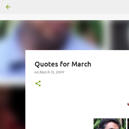
Quotes for March
on
March 31, 2009