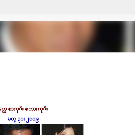
Skip to main content
မတ္လ စာကုိး စကားကုိး
မတ္ ၃၁၊ ၂၀၀၉