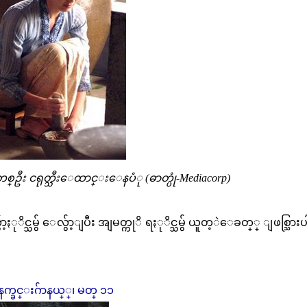
ိဳတစ္ဦး ငရုတ္သီးေထာင္းေနပံု (ဓာတ္ပုံ-Mediacorp)
ုိင္သမွ် ေလွ်ာ့ျပီး အျမတ္ကုိ ရႏုိင္သမွ် ယူတ့ဲေခတ္္ ျဖစ္သြားပ
ံနက္ခင္းဂ်ာနယ္္၊ မတ္ ၁၁