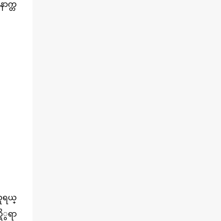
နာက္တ
အင္တာဗ်ဴး လုပ္ျပီးတင္ျပသြားခဲ့သည္။ လူ႕အခြ
င့္အေရးေစာင့္ၾကည့္ေရး အဖြဲ႕ (Human
Rights Watch) မွ Brad Addam ...
သူရယ္
ိွရာ