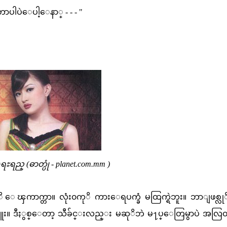
ေနတာပါပဲေပါ့ေနာ္ - - - "
ႊရည္ (ဓာတ္ပုံ - planet.com.mm )
ိ ေၾကာက္တာ။ လုံး၀ကုိ ကားေရပက္ခံ မထြက္ရဲဘူး။ ဘာျဖစ္လု
္ဘူး။ ဒီႏွစ္ေတာ့ သီခ်င္းလည္း မဆုိဘဲ မ႑ပ္ေတြမွာပဲ အလြ