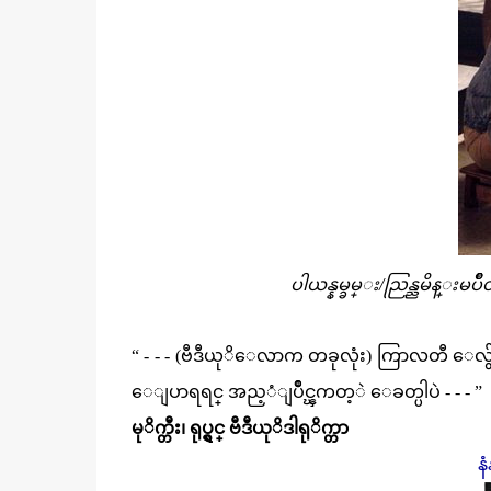
ပါယန္နမ္ခမ္း/ညြန္ညမိန္းမပ်
“ - - - (ဗီဒီယုိေလာက တခုလုံး) ကြာလတီ ေလွ်ာ့ႏ
ေျပာရရင္ အည့ံျပိဳင္ၾကတ့ဲ ေခတ္ပါပဲ - - - ”
မုိက္တီး၊ ရုပ္ရွင္ ဗီဒီယုိဒါရုိက္တာ
န