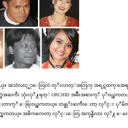
လုိ႔ရတယ္။ အသံလႊင့္ဌာေတြလဲ တုိးလာတ့ဲအတြက္ အရင္ကထက္ အေရ
ာတ္ခဲအႀကီး သုံးလုိ႔ရတ့ဲ ORCHID အမ်ဳိးအစားကုိ ပုိ၀ယ္ၾကတ
ေကာင္းတာကုိ ေရြး၀ယ္ၾကတယ္။ တန္ဖုိးႀကီးေတာ့ လုိင္း ပုိမ
ကုိ ႀကိဳက္ၾကတယ္။ အဓိကကေတာ့ လုိင္းေတြ အကုန္မိလား လုိ႔ ေ