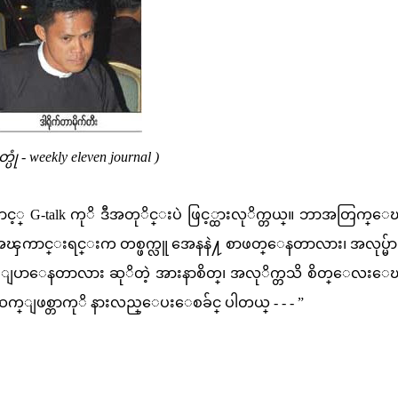
္ပုံ - weekly eleven journal )
ာင့္ G-talk ကုိ ဒီအတုိင္းပဲ ဖြင့္ထားလုိက္တယ္။ ဘာအတြက္
ဲ့ အေၾကာင္းရင္းက တစ္ဖက္လူ အေနနဲ႔ စာဖတ္ေနတာလား၊ အလုပ္မ်
းေျပာေနတာလား ဆုိတဲ့ အားနာစိတ္၊ အလုိက္တသိ စိတ္ေလး
္ျဖစ္တာကုိ နားလည္ေပးေစခ်င္ ပါတယ္ - - - ”