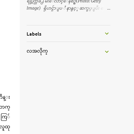
ရပ္ကြက္တခ်ိဳ႕ မီးေလာင္ေနစဥ္(Photo: Getty
က္်ားေလးလုိဘဲ ေနေစခ်င္တယ္။ အေဖ့ကို
Image) ရိုဟင္ဂ်ာျပ ႆ နာနွင့္ ဆက္စပ္ျပီး ေ
ေၾကာက္လည္း ေၾကာက္ရတယ္။ ေယာ
ဒၚေအာင္ဆန္းစုၾကည္သည္ နိုဘယ္ဆုန ဲ႔ မထိုက္တ
က္်ားဘဝဆုိတာ ျမင့္ျမတ္တယ္ေပါ့။ ေယာ
န္ေၾကာင္း လူသိရွင္ၾကား စြပ္စြဲခ်က္ ေပၚထြ
က္်ားေလး စိတ္လည္း ရွိေအာင္ ဘာသာေရး
က္လာခဲ့သည္။ ဇူလိုင္လ ၂၃ ရက္္ ေန႕ တြင္ အယ္လ္ဂ်ာ
လည္း လုိက္စားေအာင္ တန္ခူးလဆုိ တစ္လ
Labels
ဇီးရား နိုင္ငံတကာ ရုပ္သံလႊင့္ဌာနမွ ရိုဟင္ဂ်ာလူထု
လံုး ကိုရင္ ဝတ္ခုိင္းတယ္။ ေက်ာင္းမွာဆုိ
မ်ား ဘ၀ပ်က္ေနၾကသည့္ ပံုမ်ား၊ စခန္းအ
ရင္ ေယာက္်ားေလးေတြက ကိုယ့္ကို ဘာ
လအလိုက္
တြင္းေနထိုင္ရာ တြင္လည္း အကူအညီမ်ား မရ
ပဲျဖစ္ျဖစ္ မၾကားတၾကား စရင္စတယ္။
ရွိ၍ စားရမဲ့ေသာက္ရမဲ့ ျဖစ္ေနပံုမ်ား၊ ဘဂၤ
အေျခာက္ ဘာညာေပါ့၊ အာ့့လုိေလးေတြ
လားေဒ႕ရွ္ နိုင္ငံဘက္သုိ႕ ေလွျဖင့္ကူးေျ
စတာေပါ့။ ကိုယ္ကလည္း ရန္မျဖစ္ခ်င္ေတာ့ ျပန္
ပးရန္ ၾကိဳးစားေသာ္လည္း အဆိုပါ နုိင္ငံရွိ
မေျပာဘူး ေရွာင...
အာဏာပိုင္မ်ားက လက္မခံပဲ ထမင္းထုပ္ တေယာ
က္ တထုပ္ ေ ပး၍ ေရထဲ သို႔ ျပန္ ေ မာင္း
ထုတ္လိုက္သျဖင့္ ေအာ္ဟစ္ငိုေၾကြးကာ ေလွေ
ိန္း
ပၚျပန္ တက္သြားၾကရသည့္ ပံုမ်ားကို အခ်ိန္အေ
အဖဘက္
တာ္ၾကာ ထုတ္လႊင့္ျပသခဲ့သည္။ တဆက္တည္း
တြင္ အယ္လ္ဂ်ာဇီးရား နိုင္ငံတကာ ရုပ္သံလႊင့္ဌာနက ရို
 ကြ်
ဟင္ဂ်ာျပသနာကို ေလ့လာလုပ္ေဆာင္လွ်က္ရွိ
လူထု
ေသာ ကုလသမဂၢမွအပါအ၀င္ ပုဂၢိဳလ္အခ်ိဳ ႔ကို