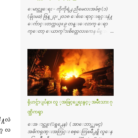
ဖစ္သူကို လာေတြ႔ရင္း ဟိုတယ္လို သန္႔ရွင္း
ေမာင္လူေရး - ကိုကိုရဲ႕ ညီမေလးအခ်စ္ (၁)
သပ္ရပ္တဲ့ ဝိတိုရိယေဆးရံုမွာ စီတီစကင္ နဲ႔ အမ္အာ
(မိုုးမခ) ဇြန္ ၂၃၊ ၂၀၁၈ ေစ်းေရာင္းရင္းနဲ႔
အိုင္1 စက္ခန္းကိုေတြ႔လို႔ေမးၾကည့္ေ
ေက်ာင္းတက္တယ္။ ၉ တန္းေလာက္ ေရာ
တာ့ တခါစမ္းရင္ က်ပ္တသိန္းေက်ာ္ က်သင့္တ
က္ေတာ့ ေယာက္်ားစိတ္ကေလးကေန မိန္းမစိ
ယ္သိရပါတယ္။ တခါတေလ ကိုယ္လက္ေျခ၊
တ္ေလး ေပါက္လာတယ္။ အေဖတို႔က လက္ဖက္ရ
ဦးေႏွာက္ေတြ အေသးစိတ္ၾကည့္လိုရင္ ဒီစက္ၾ
ည္နဲ႔ ထပ္တရာေရာင္းတယ္။ အဲဒါ ဝိုင္းကူ
ကီးေတြနဲ႔ စမ္းသပ္ရပါတယ္။ ခႏၱာကိုယ္အစိတ္ပို
တာေပါ့။ မိန္းကေလး အေပါင္းအသင္းလ
င္း ကလီစာေတြကိုၾကည့္ရႈတဲ့ အာလထ
ည္း မ်ားတယ္။ ငယ္ငယ္တုန္းကေတာ့ အမေတြနဲ႔
ရာေဆာင္း2 စက္ေတြကေတာ့ ေစ်းသိပ္မႀ
ေနတာဆုိေတာ့ သနပ္ခါးေလးေတြ လိမ္း
ကီးလို႔ ျမန္မာျပည္ေဆးရံုတိုင္းရွိပါတယ္။
တယ္။ ပန္းပန္တယ္။ မိန္းကေလး အဝတ္အစားေ
တစ္ခါစမ္းရင္ က်ပ္တစ္ေသာင္းေလာက္ က်သ
တြကိုလည္း ခုိးဝတ္တယ္။ မိန္းမစိတ္ရွိေတာ့
င့္ပါတယ္။ စာေရးသူ လြန္ခဲ့တဲ့ (၂)...
ရွိေပမယ့္ ကိုယ့္ကိုယ္ကို မိန္းမစိတ္ေပါက္မွန္း
သိတာက ၉ တန္း၊ ၁၀ တန္းေလာက္ကမွ။ ညီအ
ရိုဟင္ဂ်ာျပႆနာ၊ လူ ့အခြင့္အေရးနွင့္ အမ်ိဳးသား ဂု
စ္ကို ေမာင္နွမ အားလံုး ၆ ေယာက္ရွိတယ္။ အစ္ကို ၃
ဏ္သိကၡာ
ေယာက္၊ အစ္မ ႏွစ္ေယာက္။ အစ္ကိုေတြက
ိ႔လဲ
လည္း သူ႔ အေပါင္းအသင္းနဲ႔ သူဆိုေ
ေအ ာင္ထူး (ေရွ႕ေန) ( အာေဘာ္အျမင္)
တာ့ အမေတြနဲ႔ဘဲ ေပါင္းတယ္။ ျပီးေတာ့
တ္ လ
အဓိကရုဏ္းအတြင္း စစ္ေတြၿမိဳ႕ရွိ လူေန
အေဖကလည္း ေယာက္်ားဆုိ ေယာ