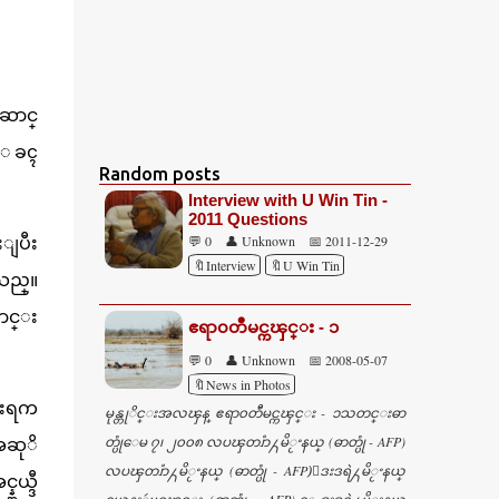
ေဆာင္
႔ ေခၚ
Random posts
Interview with U Win Tin -
2011 Questions
💬 0
👤 Unknown
📅 2011-12-29
ျပီး
🔖Interview
🔖U Win Tin
သည္။
ကာင္း
ဧရာ၀တီဴမင္ကၾင္း - ၁
💬 0
👤 Unknown
📅 2008-05-07
🔖News in Photos
ိးရက
မုန္တုိင္းအလၾန္ ဧရာ၀တီဴမင္ကၾင္း - ၁သတင္းဓာ
တ္ပုံေမ ၇၊ ၂၀၀၈ လပၾတၨာ႓မိႂႚနယ္ (ဓာတ္ပုံ - AFP)
 အဆုိ
လပၾတၨာ႓မိႂႚနယ္ (ဓာတ္ပုံ - AFP)ေဒးဒရဲ႓မိႂႚနယ္
အယ္ဒီ