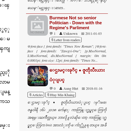
ယေနႚဴမင္ကၾင္း (ဓာတ္ပုံ - AFP) ေဒးဒရဲ႓မိႂႚနယ္
ုိေၾ
ယေနႚဴမင္ကၾင္း (ဓာတ...
Burmese Not so senior
Politician - Down with the
Regime's Parliment
ွင့္
💬 1
👤 Unknown
📅 2011-01-03
္း ေမ
🔖Letter from readers
@font-face { font-family: "Times New Roman"; }@font-
ေၾကျ
face { font-family: "Zawgyi-One"; }p.MsoNormal,
li.MsoNormal, div.MsoNormal { margin: 0in 0in
0.0001pt; font-size: 12pt; font-family: "Times Ne...
ေဌးမင္းခုိင္ ● ဇူတိုးပီးယား
ပႏို
ပံုျပင္
 လာမ
💬 0
👤 Aung Htet
📅 2018-01-16
ျမန္
🔖Articles
🔖Htay Min Khaing
နၾကသ
ေဌးမင္းခုိင္ ● ဇူတိုးပီးယားပံုျပင္ (မုိးမခ)
ဇန္နဝါရီ ၁၆၊ ၂၀၁၈ က်ေနာ္ ကာတြန္း႐ုပ္ရွင္ေတြကို
အရမ္းႀကိဳက္တယ္။ ဘာလို႔လဲဆိုေတာ့ ကာတြန္း႐ု
ပ္ရွင္ေတြက limit အားလံုးကို ေက်ာ္လို႔ရ တယ္။ အခ်ိ
်ဖမ္း