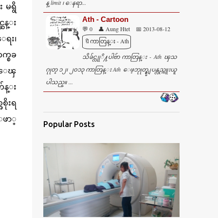
န္ limit ၊ ေနရာ...
 မရွိ
Ath - Cartoon
ဆန္း
💬 0
👤 Aung Htet
📅 2013-08-12
ာေရး၊
🔖ကာတြန္း - Ath
ဘက္စခ
သိခ်င္လုုိ႔ပါဗ်ာ ကာတြန္း - Ath ၾသ
ဂုုတ္ ၁၂၊ ၂၀၁၃ ကာတြန္း Ath ေဖ့ဘုုတ္ခ္မွ ျပန္လည္ကူးယူ
စ္ေၾ
ပါသည္။ ...
်န္း
စိုးရ
ေဖာ္
Popular Posts