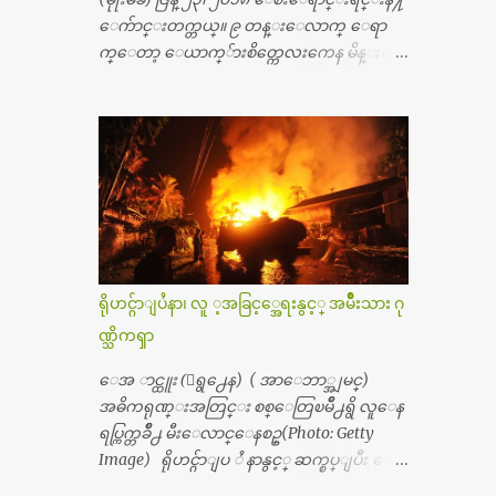
အိုင္1 စက္ခန္းကိုေတြ႔လို႔ေမးၾကည့္ေ
ေက်ာင္းတက္တယ္။ ၉ တန္းေလာက္ ေရာ
တာ့ တခါစမ္းရင္ က်ပ္တသိန္းေက်ာ္ က်သင့္တ
က္ေတာ့ ေယာက္်ားစိတ္ကေလးကေန မိန္းမစိ
ယ္သိရပါတယ္။ တခါတေလ ကိုယ္လက္ေျခ၊
တ္ေလး ေပါက္လာတယ္။ အေဖတို႔က လက္ဖက္ရ
ဦးေႏွာက္ေတြ အေသးစိတ္ၾကည့္လိုရင္ ဒီစက္ၾ
ည္နဲ႔ ထပ္တရာေရာင္းတယ္။ အဲဒါ ဝိုင္းကူ
ကီးေတြနဲ႔ စမ္းသပ္ရပါတယ္။ ခႏၱာကိုယ္အစိတ္ပို
တာေပါ့။ မိန္းကေလး အေပါင္းအသင္းလ
င္း ကလီစာေတြကိုၾကည့္ရႈတဲ့ အာလထ
ည္း မ်ားတယ္။ ငယ္ငယ္တုန္းကေတာ့ အမေတြနဲ႔
ရာေဆာင္း2 စက္ေတြကေတာ့ ေစ်းသိပ္မႀ
ေနတာဆုိေတာ့ သနပ္ခါးေလးေတြ လိမ္း
ကီးလို႔ ျမန္မာျပည္ေဆးရံုတိုင္းရွိပါတယ္။
တယ္။ ပန္းပန္တယ္။ မိန္းကေလး အဝတ္အစားေ
တစ္ခါစမ္းရင္ က်ပ္တစ္ေသာင္းေလာက္ က်သ
တြကိုလည္း ခုိးဝတ္တယ္။ မိန္းမစိတ္ရွိေတာ့
င့္ပါတယ္။ စာေရးသူ လြန္ခဲ့တဲ့ (၂)...
ရွိေပမယ့္ ကိုယ့္ကိုယ္ကို မိန္းမစိတ္ေပါက္မွန္း
သိတာက ၉ တန္း၊ ၁၀ တန္းေလာက္ကမွ။ ညီအ
ရိုဟင္ဂ်ာျပႆနာ၊ လူ ့အခြင့္အေရးနွင့္ အမ်ိဳးသား ဂု
စ္ကို ေမာင္နွမ အားလံုး ၆ ေယာက္ရွိတယ္။ အစ္ကို ၃
ဏ္သိကၡာ
ေယာက္၊ အစ္မ ႏွစ္ေယာက္။ အစ္ကိုေတြက
လည္း သူ႔ အေပါင္းအသင္းနဲ႔ သူဆိုေ
ေအ ာင္ထူး (ေရွ႕ေန) ( အာေဘာ္အျမင္)
တာ့ အမေတြနဲ႔ဘဲ ေပါင္းတယ္။ ျပီးေတာ့
အဓိကရုဏ္းအတြင္း စစ္ေတြၿမိဳ႕ရွိ လူေန
အေဖကလည္း ေယာက္်ားဆုိ ေယာ
ရပ္ကြက္တခ်ိဳ႕ မီးေလာင္ေနစဥ္(Photo: Getty
က္်ားေလးလုိဘဲ ေနေစခ်င္တယ္။ အေဖ့ကို
Image) ရိုဟင္ဂ်ာျပ ႆ နာနွင့္ ဆက္စပ္ျပီး ေ
ေၾကာက္လည္း ေၾကာက္ရတယ္။ ေယာ
ဒၚေအာင္ဆန္းစုၾကည္သည္ နိုဘယ္ဆုန ဲ႔ မထိုက္တ