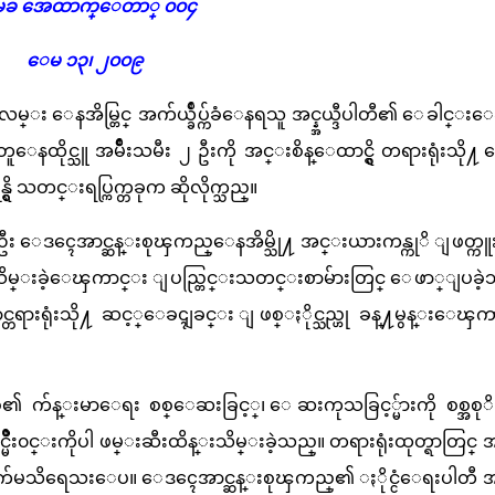
ုးမခ အေထာက္ေတာ္ ၀၀၄
ေမ ၁၃၊ ၂၀၀၉
္သာလမ္း ေနအိမ္တြင္ အက်ယ္ခ်ဳပ္က်ခံေနရသူ အင္န္အယ္ဒီပါတီ၏ ေခါင္း
ုင္သူ အမ်ဳိးသမီး ၂ ဦးကို အင္းစိန္ေထာင္ရွိ တရားရုံးသို
ိ သတင္းရပ္ကြက္တခုက ဆိုလိုက္သည္။
 ေဒၚေအာင္ဆန္းစုၾကည္ေနအိမ္သို႔ အင္းယားကန္ကုိ ျဖတ္ကူး
န္းသိမ္းခဲ့ေၾကာင္း ျပည္တြင္းသတင္းစာမ်ားတြင္ ေဖာ္ျပခဲ့
္တရားရုံးသို႔ ဆင့္ေခၚျခင္း ျဖစ္ႏိုင္သည္ဟု ခန္႔မွန္းေၾ
 က်န္းမာေရး စစ္ေဆးခြင့္၊ ေဆးကုသခြင့္မ်ားကို စစ္အစု
င္မ်ဳိး၀င္းကိုပါ ဖမ္းဆီးထိန္းသိမ္းခဲ့သည္။ တရားရုံးထုတ္ရာတြင္
က်မသိရေသးေပ။ ေဒၚေအာင္ဆန္းစုၾကည္၏ ႏိုင္ငံေရးပါတီ အင္န္