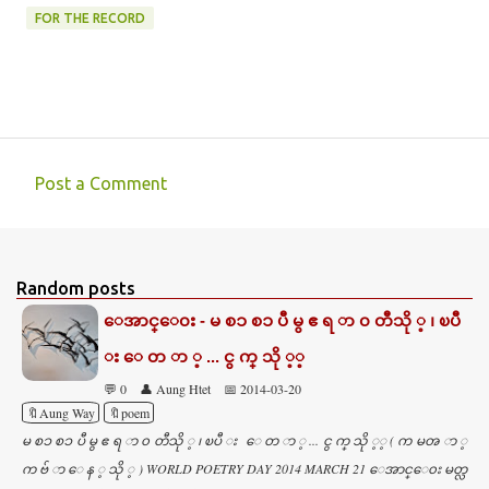
FOR THE RECORD
Post a Comment
C
o
m
Random posts
m
ေအာင္ေ၀း - မ စၥ စၥ ပီ မွ ဧ ရ ာ ၀ တီသို ့ ၊ ၿပီ
e
း ေ တ ာ ့ ... ငွ က္ သို ့့
n
💬 0
👤 Aung Htet
📅 2014-03-20
t
🔖Aung Way
🔖poem
s
မ စၥ စၥ ပီ မွ ဧ ရ ာ ၀ တီသို ့ ၊ ၿပီ း ေ တ ာ ့ ... ငွ က္ သို ့့ ( က မၻ ာ ့
က ဗ် ာ ေ န ့ သို ့ ) WORLD POETRY DAY 2014 MARCH 21 ေအာင္ေ၀း မတ္လ