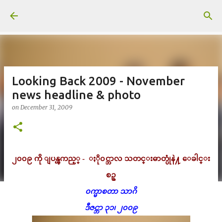
Skip to main content
Looking Back 2009 - November
news headline & photo
on
December 31, 2009
၂၀၀၉ ကို ျပန္ၾကည့္ - ႏို၀င္ဘာလ သတင္းဓာတ္ပုံနဲ႔ ေခါင္း
စဥ္
၀က္မာစတာ သာဂိ
ဒီဇင္ဘာ ၃၁၊ ၂၀၀၉