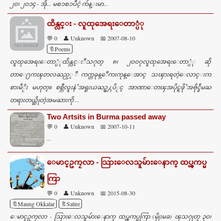
၂၀၊ ၂၀၁၄ - အို... မစၥစၥပီငဲ့ က်န္းမာ...
ထိန္လင္း - လူထုအေရးေတာ္ပံု
💬 0
👤 Unknown
📅 2007-08-10
🔖Poems
လူထုအေရးေတာ္ပံုထိန္လင္းဳသဂုတ္ ၈၊ ၂၀၀၇လူထုအေရးေတာ္ပံု ဆို
တာေ႐ကၾတလႀည့္ ဳကက္တခုန္ေဳကးကုန္ေအာင္ သၾားရတဲ့ေလာင္းက
စားမဵႂိး မဟုတ္။ စစ္ဘီလူးနဲႛအရူးယႀဥ္႓ပိႂင္ အာဏာေတၾအပိုင္ရဖိုႛအႎိုင္ခဵမႀ
တရားတယ္ဆိုတဲ့အမႀားကို ...
Two Artsits in Burma passed away
💬 0
👤 Unknown
📅 2007-10-11
...
ေမာင္ဥကၠလာ - သြားေလသူမ်ားေနာက္ ထပ္ၾကပ္မ
ကြာ
💬 0
👤 Unknown
📅 2015-08-30
🔖Maung Okkalar
🔖Satire
ေမာင္ဥကၠလာ - သြားေလသူမ်ားေနာက္ ထပ္ၾကပ္မကြာ (မိုုးမခ) ၾသဂုုတ္ ၃၀၊