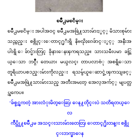
ၿမိဳ႕မၿငိမ္း
ၿမိဳ႕မၿငိမ္း အပါအဝင္ ၿမိဳ႕မအဖြဲ႔သားမ်ားႏွင့္ မိသားစုမ်ား
သည္လည္း စစ္ကိုင္းေတာင္႐ုိးရွိ နိဗၺိႏၵေခ်ာင္ႏွင့္ အနီးအ
ပါးရွိ ေခ်ာင္မ်ားတြင္ ခိုနားေနၾကရသည္။ သားသမီးပမာ ခင္တြ
ယ္ေသာ ဘင္ဂ်ဳိ၊ တေယာ၊ မယ္ဒလင္၊ တာပလာဗံု အစရွိေသာ
တူရိယာပစၥည္းမ်ားကိုလည္း ရသမွ်ယူေဆာင္ခဲ့ၾကသျဖင့္
ၿမိဳ႕မအဖြဲ႔သားမ်ားသည္ အတီးအမႈတ္ အေလ့အက်င့္ မျပတ္လ
ပ္ၾကေပ။
‘ခ်စ္ခင္ၾကတဲ့ အားလံုးမိတ္ေဆြ၊ ေန႔တိုင္းပဲ သတိရတယ္ေ
လ
က်ဳပ္တို႔ၿမိဳ႕မ အသင္းသားမ်ားတေတြ၊ ေတာင္႐ိုးတန္း စစ္ကို
င္းဘက္မွာေန