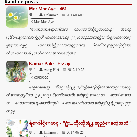
Random posts
m
Mar Mar Aye - 461
e
💬 0
👤 Unknown
📅 2013-03-02
n
🔖Mar Mar Aye
“ေျပာျပစရာေတြလဲ တပံုႀကီးရိွေသးတယ္” အမွတ္
t
(၄၆၁)ပန္းေကာက္လွဲ႔ပါ မာမာေအးမတ္ ၂ ၊ ၂၀၁၃ေသာတရွင္မ်ား က်န္းမာေတာ္
s
မူၾကပါစရွင္ ...မာေအးခ်စ္တဲ့ေသာတရွင္ေတြ ဂီတ၀ါသနာရွင္ေတြအား
လံုး မာေအးရဲ႕အသံေလး ၾကားရတဲ့အခ...
Kamar Pale - Essay
💬 0
👤 Aung Htet
📅 2012-10-22
🔖ကမာပုလဲ
မႈန္ေရႊရည္ ... ကို၀င္းဦးနဲ႔ ဂႏၳ၀င္ကိစၥေတြအေၾကာင္းကမာပု
လဲေအာက္တုိဘာ ၂၂၊ ၂၀၁၂ ဒီမွာကိုပါႀကီး က်ေနာ္ပဲ ေသေသ ... ခင္ဗ်ားပဲေသေ
သ ... ေသတာအေရးမႀကီးဘူးဗ် ...။ အေရးႀကီးတာက က်ေနာ္တို႔ရဲ႕အႏုပညာ
လုပ္ငန...
ရဲေခါင္မဲေမာင္ - "႐ွဴး...တိုးတိုးရဲ႕ ဆူညံေနတဲ့အသံ"
💬 0
👤 Unknown
📅 2017-06-25