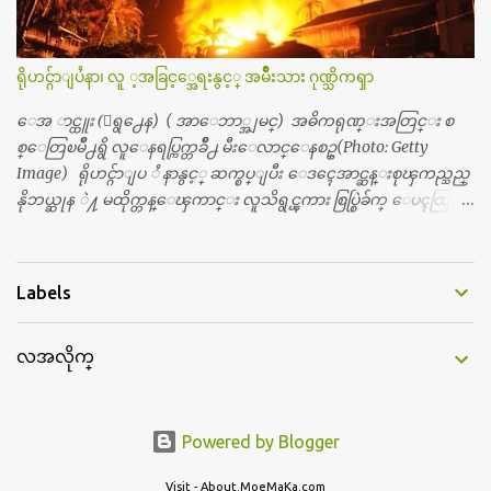
လည္း သူ႔ အေပါင္းအသင္းနဲ႔ သူဆိုေတာ့ အမေတြနဲ႔ဘဲ ေပါ
င္းတယ္။ ျပီးေတာ့ အေဖကလည္း ေယာက္်ားဆုိ ေယာ
က္်ားေလးလုိဘဲ ေနေစခ်င္တယ္။ အေဖ့ကို ေၾကာက္လည္း ေၾကာ
ရိုဟင္ဂ်ာျပႆနာ၊ လူ ့အခြင့္အေရးနွင့္ အမ်ိဳးသား ဂုဏ္သိကၡာ
က္ရတယ္။ ေယာက္်ားဘဝဆုိတာ ျမင့္ျမတ္တယ္ေပါ့။ ေယာ
က္်ားေလး စိတ္လည္း ရွိေအာင္ ဘာသာေရးလည္း လုိက္စားေအာင္
ေအ ာင္ထူး (ေရွ႕ေန) ( အာေဘာ္အျမင္) အဓိကရုဏ္းအတြင္း စ
တန္ခူးလဆုိ တစ္လလံုး ကိုရင္ ဝတ္ခုိင္းတယ္။ ေက်ာင္းမွာဆုိရင္ ေ
စ္ေတြၿမိဳ႕ရွိ လူေနရပ္ကြက္တခ်ိဳ႕ မီးေလာင္ေနစဥ္(Photo: Getty
ယာက္်ားေလးေတြက ကိုယ့္ကို ဘာပဲျဖစ္ျဖစ္ မၾကားတၾကား စ
Image) ရိုဟင္ဂ်ာျပ ႆ နာနွင့္ ဆက္စပ္ျပီး ေဒၚေအာင္ဆန္းစုၾကည္သည္
ရင္စတယ္။ အေျခာက္ ဘာညာေပါ့၊ အာ့့လုိေလးေတြ စတာေပါ့။
နိုဘယ္ဆုန ဲ႔ မထိုက္တန္ေၾကာင္း လူသိရွင္ၾကား စြပ္စြဲခ်က္ ေပၚထြက္လာ
ကိုယ္ကလည္း ရန္မျဖစ္ခ်င္ေတာ့ ျပန္မေျပာဘူး ေရွာင...
ခဲ့သည္။ ဇူလိုင္လ ၂၃ ရက္္ ေန႕ တြင္ အယ္လ္ဂ်ာဇီးရား နိုင္ငံတကာ ရုပ္သံလႊင့္
ဌာနမွ ရိုဟင္ဂ်ာလူထုမ်ား ဘ၀ပ်က္ေနၾကသည့္ ပံုမ်ား၊ စခန္းအတြ
င္းေနထိုင္ရာ တြင္လည္း အကူအညီမ်ား မရရွိ၍ စားရမဲ့ေသာက္ရမဲ့ ျဖ
Labels
စ္ေနပံုမ်ား၊ ဘဂၤလားေဒ႕ရွ္ နိုင္ငံဘက္သုိ႕ ေလွျဖင့္ကူးေျပးရန္
ၾကိဳးစားေသာ္လည္း အဆိုပါ နုိင္ငံရွိအာဏာပိုင္မ်ားက လက္မခံပဲ ထမင္း
လအလိုက္
ထုပ္ တေယာက္ တထုပ္ ေ ပး၍ ေရထဲ သို႔ ျပန္ ေ မာင္းထုတ္လိုက္သျ
ဖင့္ ေအာ္ဟစ္ငိုေၾကြးကာ ေလွေပၚျပန္ တက္သြားၾကရသည့္ ပံု
မ်ားကို အခ်ိန္အေတာ္ၾကာ ထုတ္လႊင့္ျပသခဲ့သည္။ တဆက္တည္းတြင္ အယ္လ္
ဂ်ာဇီးရား နိုင္ငံတကာ ရုပ္သံလႊင့္ဌာနက ရိုဟင္ဂ်ာျပသနာကို ေလ့လာလု
Powered by Blogger
ပ္ေဆာင္လွ်က္ရွိ ေသာ ကုလသမဂၢမွအပါအ၀င္ ပုဂၢိဳလ္အခ်ိဳ ႔ကို အင္တာဗ်ဴး လု
ပ္ျပီးတင္ျပသြားခဲ့သည္။ လူ႕အခြင့္အေရးေစာင့္ၾကည့္ေရး အဖြဲ႕
Visit - About.MoeMaKa.com