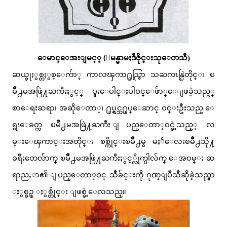
ေမာင္ေအးျမင့္ (ျမန္မာမႈဒီဇိုင္းသုေတသီ)
ဆယ္စုႏွစ္တႏွစ္ေက်ာ္ ကာလၾကာ႐ွည္စြာ သႀကၤန္ပြဲတိုင္း ၿ
မိဳ႕မအဖြဲ႔ႀကီးႏွင့္ ပူးေပါင္းပါဝင္ေဖ်ာ္ေျဖခဲ့သည့္
စာေရးဆရာ၊ အဆိုေတာ္၊ ႐ုပ္ရွင္သ႐ုပ္ေဆာင္ ဝင္းဦးသည္ ေ
ရွးေခတ္က ၿမိဳ႕မအဖြဲ႔ႀကီး ျပည္ေတာ္ဝင္ခဲ့သည့္ လ
မ္းေၾကာင္းအတိုင္း စစ္ကိုင္းၿမိဳ႕မွ မႏၲေလးၿမိဳ႕သို႔
ခရီးတေလ်ာက္ ၿမိဳ႕မအဖြဲ႔ႀကီးႏွင့္လိုက္ပါလ်က္ ေအဝမ္း ဆ
ရာညႇာ၏ ျပည္ေတာ္ဝင္ သီခ်င္းကို ဂုဏ္ျပဳသီဆိုခဲ့သည္မွာ
ႏွစ္စဥ္ ႏွစ္တိုင္း ျဖစ္ခဲ့ေလသည္။