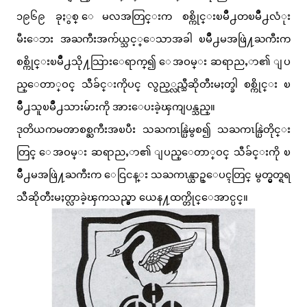
၁၉၆၉ ခုႏွစ္ ေမလအတြင္းက စစ္ကိုင္းၿမိဳ႕တၿမိဳ႕လံုး
မီးေဘး အႀကီးအက်ယ္သင့္ေသာအခါ ၿမိဳ႕မအဖြဲ႔ႀကီးက
စစ္ကိုင္းၿမိဳ႕သို႔သြားေရာက္၍ ေအဝမ္း ဆရာညႇာ၏ ျပ
ည္ေတာ္ဝင္ သီခ်င္းကိုပင္ လွည့္လည္သီဆိုတီးမႈတ္ခါ စစ္ကိုင္း ၿ
မိဳ႕သူၿမိဳ႕သားမ်ားကို အားေပးခဲ့ၾကျပန္သည္။
ဒုတိယကမၻာစစ္ႀကီးအၿပီး သႀကၤန္ပြဲမွစ၍ သႀကၤန္ပြဲတိုင္း
တြင္ ေအဝမ္း ဆရာညႇာ၏ ျပည္ေတာ္ဝင္ သီခ်င္းကို ၿ
မိဳ႕မအဖြဲ႔ႀကီးက ေငြငန္း သႀကၤန္ယာဥ္ေပၚတြင္ မွတ္မွတ္ရရ
သီဆိုတီးမႈတ္လာခဲ့ၾကသည္မွာ ယေန႔ထက္တိုင္ေအာင္ပင္။