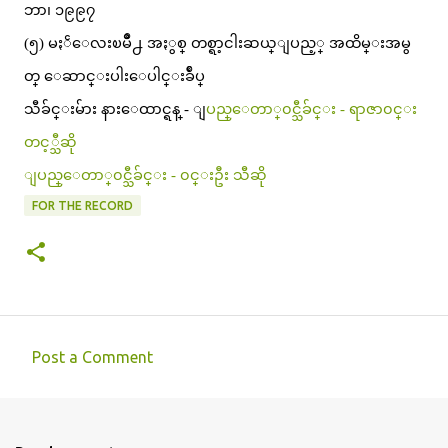
ဘာ၊ ၁၉၉၇
(၅) မႏၲေလးၿမိဳ႕ အႏွစ္ တစ္ရာ့ငါးဆယ္ျပည့္ အထိမ္းအမွ
တ္ ေဆာင္းပါးေပါင္းခ်ဳပ္
သီခ်င္းမ်ား နားေထာင္ရန္ -
ျပည္ေတာ္၀င္သီခ်င္း - ရာဇာ၀င္း
တင့္သီဆို
ျပည္ေတာ္၀င္သီခ်င္း - ၀င္းဦး သီဆို
FOR THE RECORD
Post a Comment
C
o
m