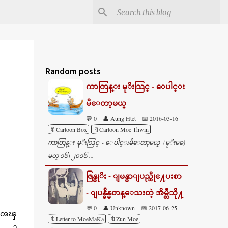
Random posts
ကာတြန္း မုိးသြင္ - ေပါင္း
မိေတာ့မယ္
💬 0
👤 Aung Htet
📅 2016-03-16
🔖Cartoon Box
🔖Cartoon Moe Thwin
ကာတြန္း မုိးသြင္ - ေပါင္းမိေတာ့မယ္ (မုိးမခ)
မတ္ ၁၆၊ ၂၀၁၆ ...
ဇြန္မုိး - ျမန္မာျပည္သို႔ေပးစာ
- ျပန္ခ်ိန္မတန္ေသးတဲ့ အိမ္ဆီသို႔
💬 0
👤 Unknown
📅 2017-06-25
မာၻၾ
🔖Letter to MoeMaKa
🔖Zun Moe