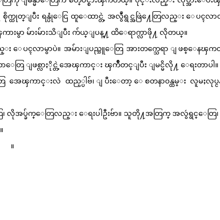
တြကို ျမန္မာေတြက စိတ္၀င္စားၾကတယ္။ ၀ိုင္းလည္း လုပ္အားေ
စိုက္ထုတ္ျပီး ရန္ပုံေငြ ထူေထာင္တဲ့ အလွဴဳရွင္အဖြဲ႔ေတြလည္း ေပၚလ
ွာ မ်ားမ်ားသိျပီး က်ယ္ျပန္႔ ထိေရာက္လာဖို႔ လိုတယ္။
 ေပၚလာမွာပဲ။ အမ်ားျပည္သူေတြ အားတက္သေရာ ျဖစ္ေနၾ
တြ ျဖစ္လာႏိုင္တဲ့အေၾကာင္း ၾကိဳတင္ျပီး ျမင္မိလို႔ ေရးတာပါ။ ခင
ြ အေၾကာင္းလဲ ထည့္ပါဗ်၊ ျပီးေတာ့ ေစတနာ၀န္ထမ္း လူမႈလုပ္င
ေတြ၊ လိုအပ္ခ်က္ေတြလည္း ေရးပါဦးဗ်ာ။ သူတို႔အတြက္ အလွဴရွင္ေတြ၊
။
။ ။