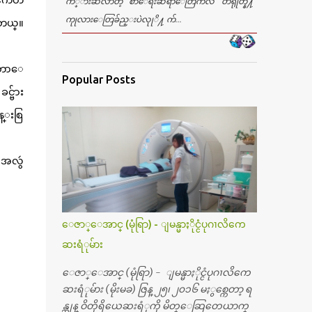
ပးၾကတ
က်္ားဆီလာတဲ့ စာေရးဆရာေတြကလဲ တရုုတ္နဲ႔
ကုုလားေတြခ်ည္းပဲလုုိ႔ က်...
ာတယ္။
ကတာေ
Popular Posts
္ဗ်ား
န္းစြ
 အလွဴ
ေဇာ္ေအာင္ (မုံရြာ) - ျမန္မာႏိုင္ငံပုဂၢလိကေ
ဆးရံုမ်ား
ေဇာ္ေအာင္ (မုံရြာ) - ျမန္မာႏိုင္ငံပုဂၢလိကေ
ဆးရံုမ်ား (မိုးမခ) ဇြန္ ၂၅၊ ၂၀၁၆ မႏွစ္ကေတာ့ ရ
န္ကုန္ ဝိတိုရိယေဆးရံုကို မိတ္ေဆြတေယာက္