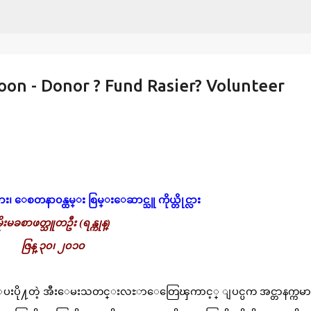
Skip to main content
n - Donor ? Fund Rasier? Volunteer
ား၊ ေစတနာ၀န္ထမ္း စြမ္းေဆာင္သူ ကိုယ္တိုင္လား
မိုးမခစာဖတ္သူတဦး (ရန္ကုန္)
ဇြန္ ၃၀၊ ၂၀၁၀
ပို႔တဲ့ အီးေမးသတင္းလႊာေတြေၾကာင့္ ျပင္ပက အင္တာနက္က