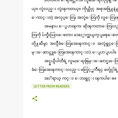
ဒါပါပဲဗ်ာ။ ေရးခ်င္တာက။ လူမႈေရးလုပ္ငန္းေ
ယ္။ လွဴလည္း လွဴၾကတယ္။ ကိုယ္တိုင္ အစုအဖြဲ႔နဲ႔ 
ေကာင္းတဲ့ အလုပ္ေတြ၊ အလွဴေတြကို လူေတြၾကားမ
အမနာပ ေျပာၾက၊ ဆိုၾကတာေတြလည္း
တြကို ပ်က္စီးသြားေစတာ၊ အေႏွာက္အယွက္ျဖစ္ေစတာေ
တို႔ဆီမွာ အလွဴဳခံေတြအေၾကာင္း၊ အလွဴရွင္ေတ
မ္းေဆာင္သူေတြအေၾ
ကာင္းလဲ ေျပာျပပါ။
အင္န္အယ္ဒီပါတီရဲ့ လူမႈေရးစြမ္းေဆာင္မႈ
ခံေတြအေၾကာင္းလည္း ဖတ္ခြင့္ၾကဳံရင္ ဖတ္ခ်င္ပါရဲ့
အႏၱရာယ္ ကင္း၊ ေဘးရွင္း ၾကပါေစ
LETTER FROM READERS