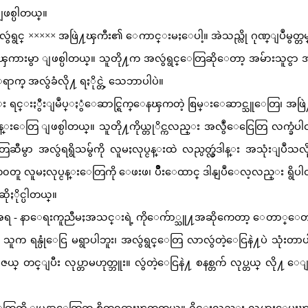
ျဖစ္ပါတယ္။
××××× အဖြဲ႔ၾကီး၏ ေကာင္းမႈေပါ့။ အဲသည္လို ဂုဏ္ျပဳမွတ္တ
းၾကားမွာ ျဖစ္ပါတယ္။ သူတို႔က အလွဴရွင္ေတြဆိုေတာ့ အမ်ားသူငွာ အ
က္ အလွဴခံလို႔ ရႏိုင္တဲ့ သေဘာပါပဲ။
း ရင္းႏွီးျမဳပ္ႏွံေဆာင္ရြက္ေနၾ
ကတဲ့ စြမ္းေဆာင္သူေတြ၊ အဖြ
္းေတြ ျဖစ္ပါတယ္။ သူတို႔ကိုယ္တုိင္ကလည္း အလွဴဳေငြေတြ လက္ခံပ
ဆီမွာ အလွဴရရွိသမွ်ကို လူမႈလုပ္ငန္းထဲ လည္ပတ္လွဴဒါန္း အသုံးျပဳသလိ
ားဘ၀တူ လူမႈလုပ္ငန္းေတြကို ေဖးဖ၊ ပ်ဳိးေထာင္ ဒါနျပဳေလ့လည္း ရွိပ
ိုႏိုင္ပါတယ္။
 - နာေရးကူညီမႈအသင္းရဲ့ ကိုေက်ာ္သူ႔အဆိုကေတာ့ ေတာ္ေ
 သူက ရန္ပုံေငြ မရွာပါဘူး၊ အလွဴရွင္ေတြ လာလွဴတဲ့ေငြနဲ႔ပဲ သုံးတာပ
ိုဇယ္ တင္ျပီး လုပ္တာမဟုတ္ဘူး။ လွဴတဲ့ေငြနဲ႔ စနစ္တက် လုပ္တယ္ လို႔ ေ