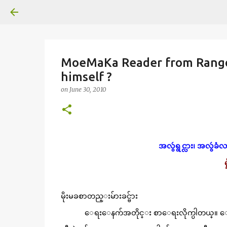
MoeMaKa Reader from Rangoo
himself ?
on
June 30, 2010
အလွဴရွင္လား၊ အလွဴခံလ
မိုးမခစာတည္းမ်ားခင္ဗ်ား
ေရးေနက်အတိုင္း စာေရးလိုက္ပါတယ္။ ေပး