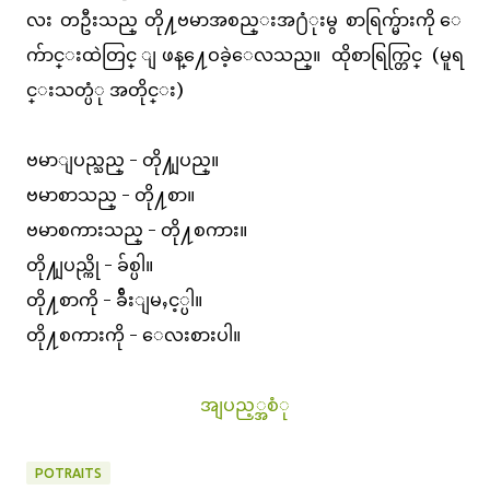
လး တဦးသည္ တို႔ဗမာအစည္းအ႐ံုးမွ စာရြက္မ်ားကို ေ
က်ာင္းထဲတြင္ ျဖန္႔ေဝခဲ့ေလသည္။ ထိုစာရြက္တြင္ (မူရ
င္းသတ္ပံု အတိုင္း)
ဗမာျပည္သည္ - တို႔ျပည္။
ဗမာစာသည္ - တို႔စာ။
ဗမာစကားသည္ - တို႔စကား။
တို႔ျပည္ကို - ခ်စ္ပါ။
တို႔စာကို - ခ်ီးျမႇင့္ပါ။
တို႔စကားကို - ေလးစားပါ။
အျပည့္အစံု
POTRAITS