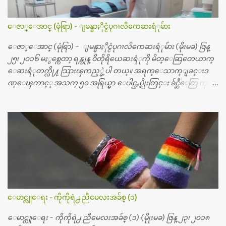
ေဇာ္ေအာင္ (မုံရြာ) - ျမန္မာႏိုင္ငံပုဂၢလိကေဆးရံုမ်ား
ေဇာ္ေအာင္ (မုံရြာ) - ျမန္မာႏိုင္ငံပုဂၢလိကေဆးရံုမ်ား (မိုးမခ) ဇြန္
၂၅၊ ၂၀၁၆ မႏွစ္ကေတာ့ ရန္ကုန္ ဝိတိုရိယေဆးရံုကို မိတ္ေဆြတေယာက္
ေဆးရံုတက္လို႔ သြားၾကည့္ခဲ့ပါ တယ္။ အရက္ေသာက္ျခင္းဒ
ဏ္ေၾကာင့္ အသက္ ၅၀ အရြယ္မွာ ေပါင္ညႇပ္ရိုးတြင္း ခ်င္ဆီေတြ ကုန္ခ
မ္းသြားလို႔ အရိုးအစားထိုးကုသျခင္း လုပ္ပါတယ္။ အရိုးအထူးကု
ဆရာဝန္က ဝိတိုရိယေဟာ္တယ္လိုအခန္းမွာ တရက္ က်ပ္ ၃ ေသာင္းနဲ႔ေနေ
စၿပီး၊ အာရွေတာ္ဝင္ခြဲစိတ္ခန္းကို ငွားရမ္းခြဲစိတ္ အရိုးအစားထိုးကုပါတ
ယ္။ ေဆးစစ္၊ေဆးဝယ္၊ ခြဲစိတ္ကု၊ အရိုးအစားထိုးပစၥည္း စတဲ့စရိ
တ္ေတြနဲ႔ေဆးရံုမွာ ၂ ပတ္ေနထိုင္စရိတ္ သိန္း ၇၀ ေလာက္ ကုန္သြား
ပါတယ္။ သူငယ္ခ်င္းျဖစ္သူကို လာေတြ႔ရင္း ဟိုတယ္လို သန္႔ရွင္းသ
ပ္ရပ္တဲ့ ဝိတိုရိယေဆးရံုမွာ စီတီစကင္ နဲ႔ အမ္အာအိုင္1 စက္ခန္းကိုေ
တြ႔လို႔ေမးၾကည့္ေတာ့ တခါစမ္းရင္ က်ပ္တသိန္းေက်ာ္ က်သင့္
တယ္သိရပါတယ္။ တခါတေလ ကိုယ္လက္ေျခ၊ ဦးေႏွာက္ေတြ အေသး
ေမာင္လူေရး - ကိုကိုရဲ႕ ညီမေလးအခ်စ္ (၁)
စိတ္ၾကည့္လိုရင္ ဒီစက္ၾကီးေတြနဲ႔ စမ္းသပ္ရပါတယ္။ ခႏၱာကိုယ္အစိတ္ပို
င္း ကလီစာေတြကိုၾကည့္ရႈတဲ့ အာလထရာေဆာင္း2 စက္ေတြ
ေမာင္လူေရး - ကိုကိုရဲ႕ ညီမေလးအခ်စ္ (၁) (မိုုးမခ) ဇြန္ ၂၃၊ ၂၀၁၈