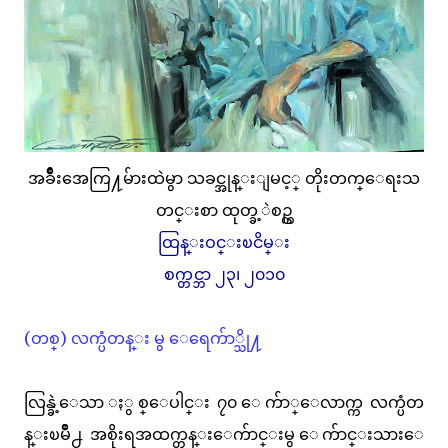
အခ်ဳိးအေကြ႔မ်ားထဲမွာ သခင္အုန္းျမင့္ တိုးတက္ေရးသ
တင္းစာ ထုတ္ခ့ဲစဥ္က
ထြန္းဝင္းၿငိမ္း
စက္တင္ဘာ ၂၃၊ ၂၀၁၀
(တစ္) လက္ပံတန္း မွ ေရေက်ာ္သို႔
လြန္ခဲ့ေသာ ႏွစ္ေပါင္း ၇၀ ေက်ာ္ေလာက္က လက္ပံတ
န္းၿမိဳ႕ အစိုးရအထက္တန္းေက်ာင္းမွ ေက်ာင္းသားေ