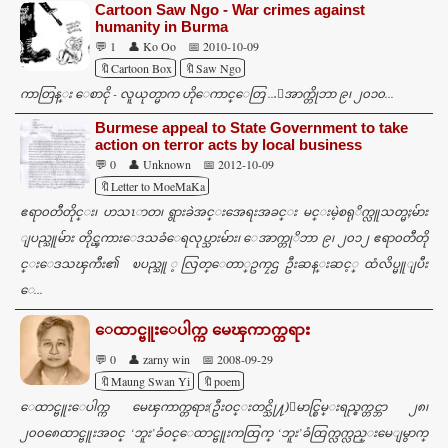
Cartoon Saw Ngo - War crimes against
humanity in Burma
💬 1
👤 Ko Oo
📅 2010-10-09
🔖Cartoon Box
🔖Saw Ngo
ကာတြန္း ေစာငို - လူယုတ္မာက ဟိုေကာင္ေတြ ...ေအာက္တိုဘာ ၉၊ ၂၀၁၀...
Burmese appeal to State Government to take
action on terror acts by local business
💬 0
👤 Unknown
📅 2012-10-09
🔖Letter to MoeMaKa
ဧရာ၀တီတိုင္း၊ ဟသၤာတ၊ ရွားခဲအင္းအေရးအခင္း မင္းမဲ့စရုိက္လူသတ္မႈမ်ား
ျပည္သူမ်ား တိုင္ၾကားေဒသခံေရလုပ္သားမ်ား၊ ေအာက္တုိဘာ ၉၊ ၂၀၁၂ ဧရာ၀တီတို
င္းေဒသၾကီး၏ ၿပည္သူ ့လြတ္ေတာ္ဥကၠဌ ဦးဆန္းဆင့္ ထံလိပ္မူျပီး
ေ...
ေထာင္ဗူးေပါက္က မေၾကာက္တရား
💬 0
👤 zarny win
📅 2008-09-29
🔖Maung Swan Yi
🔖poem
ေထာင္ဗူးေပါက္က မေၾကာက္တရား(ဦးဝင္းတင္သို႔)ေမာင္စြမ္းရည္စက္တင္ဘာ ၂၈၊
၂၀၀၈ေထာင္ဗူးအဝင္ ‘ဘူး’ခံဝင္ေထာင္ဗူးကထြက္ ‘ဘူး’ခံထြက္လက္လည္းမေျမွာက္