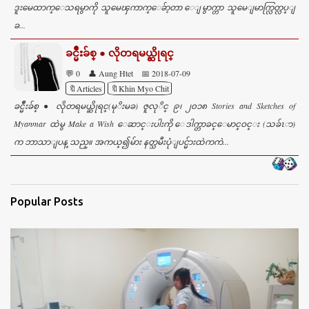
ဒူးမေထာက္ေသရမွာကို သူမေၾကာက္ေခ်ာ့တာ ေျမွာက္တာ သူမေျမာက္လြတ္လပ္ျ
ခ...
ခင္မ်ဳိးခ်စ္ ● လိုတရမယ္ဆိုရင္
💬 0
👤 Aung Htet
📅 2018-07-09
🔖Articles
🔖Khin Myo Chit
ခင္မ်ဳိးခ်စ္ ● လိုတရမယ္ဆိုရင္(မုိးမခ) ဇူလုိင္ ၉၊ ၂၀၁၈ Stories and Sketches of
Myanmar ထဲမွ Make a Wish ေဆာင္းပါးကို ေဒါက္တာခင္ေမာင္ဝင္း (သခ်ၤာ)
က ဘာသာျပန္ သည္။ အကယ္၍မ်ား နတ္သမီးပုံျပင္မ်ားထဲကကဲ...
Popular Posts