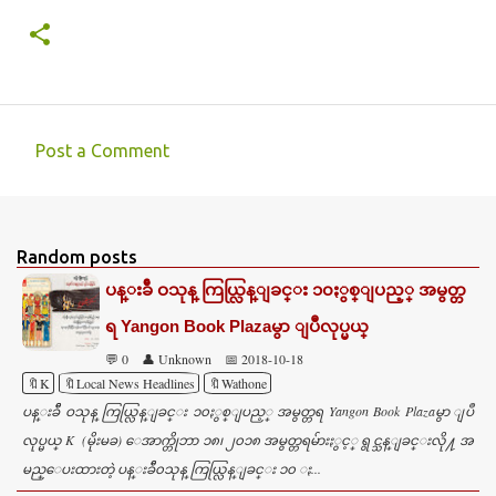
Post a Comment
C
o
m
Random posts
m
ပန္းခ်ီ ဝသုန္ ကြယ္လြန္ျခင္း ၁၀ႏွစ္ျပည့္ အမွတ္တ
e
ရ Yangon Book Plazaမွာ ျပဳလုပ္မယ္
n
💬 0
👤 Unknown
📅 2018-10-18
t
🔖K
🔖Local News Headlines
🔖Wathone
s
ပန္းခ်ီ ဝသုန္ ကြယ္လြန္ျခင္း ၁၀ႏွစ္ျပည့္ အမွတ္တရ Yangon Book Plazaမွာ ျပဳ
လုပ္မယ္ K (မိုးမခ) ေအာက္တိုဘာ ၁၈၊ ၂၀၁၈ အမွတ္တရမ်ားႏွင့္ ရွင္သန္ျခင္းလို႔ အ
မည္ေပးထားတဲ့ ပန္းခ်ီ၀သုန္ ကြယ္လြန္ျခင္း ၁၀ ႏ...