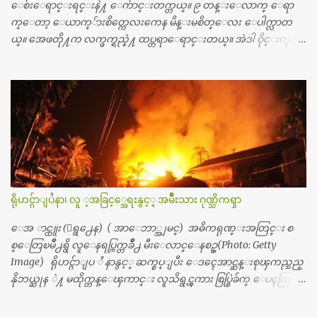
ကေတာ့ ေစ်းသိပ္မႀကီးလို႔ ျမန္မာျပည္ေဆးရံုတိုင္းရွိပါတယ္။
ေစ်းေရာင္းရင္းနဲ႔ ေက်ာင္းတက္တယ္။ ၉ တန္းေလာက္ ေရာ
တစ္ခါစမ္းရင္ က်ပ္တစ္ေသာင္းေလာက္ က်သင့္ပါတယ္။ စာေရးသူ လြ
က္ေတာ့ ေယာက္်ားစိတ္ကေလးကေန မိန္းမစိတ္ေလး ေပါက္လာတ
န္ခဲ့တဲ့ (၂)...
ယ္။ အေဖတို႔က လက္ဖက္ရည္နဲ႔ ထပ္တရာေရာင္းတယ္။ အဲဒါ ဝိုင္းကူ
တာေပါ့။ မိန္းကေလး အေပါင္းအသင္းလည္း မ်ားတယ္။ ငယ္ငယ္တု
န္းကေတာ့ အမေတြနဲ႔ ေနတာဆုိေတာ့ သနပ္ခါးေလးေတြ လိမ္း
တယ္။ ပန္းပန္တယ္။ မိန္းကေလး အဝတ္အစားေတြကိုလည္း ခုိးဝတ္တ
ယ္။ မိန္းမစိတ္ရွိေတာ့ ရွိေပမယ့္ ကိုယ့္ကိုယ္ကို မိန္းမစိတ္ေပါက္မွန္း
သိတာက ၉ တန္း၊ ၁၀ တန္းေလာက္ကမွ။ ညီအစ္ကို ေမာင္နွမ အားလံုး ၆
ေယာက္ရွိတယ္။ အစ္ကို ၃ ေယာက္၊ အစ္မ ႏွစ္ေယာက္။ အစ္ကိုေတြက
လည္း သူ႔ အေပါင္းအသင္းနဲ႔ သူဆိုေတာ့ အမေတြနဲ႔ဘဲ ေပါ
င္းတယ္။ ျပီးေတာ့ အေဖကလည္း ေယာက္်ားဆုိ ေယာ
က္်ားေလးလုိဘဲ ေနေစခ်င္တယ္။ အေဖ့ကို ေၾကာက္လည္း ေၾကာ
ရိုဟင္ဂ်ာျပႆနာ၊ လူ ့အခြင့္အေရးနွင့္ အမ်ိဳးသား ဂုဏ္သိကၡာ
က္ရတယ္။ ေယာက္်ားဘဝဆုိတာ ျမင့္ျမတ္တယ္ေပါ့။ ေယာ
က္်ားေလး စိတ္လည္း ရွိေအာင္ ဘာသာေရးလည္း လုိက္စားေအာင္
ေအ ာင္ထူး (ေရွ႕ေန) ( အာေဘာ္အျမင္) အဓိကရုဏ္းအတြင္း စ
တန္ခူးလဆုိ တစ္လလံုး ကိုရင္ ဝတ္ခုိင္းတယ္။ ေက်ာင္းမွာဆုိရင္ ေ
စ္ေတြၿမိဳ႕ရွိ လူေနရပ္ကြက္တခ်ိဳ႕ မီးေလာင္ေနစဥ္(Photo: Getty
ယာက္်ားေလးေတြက ကိုယ့္ကို ဘာပဲျဖစ္ျဖစ္ မၾကားတၾကား စ
Image) ရိုဟင္ဂ်ာျပ ႆ နာနွင့္ ဆက္စပ္ျပီး ေဒၚေအာင္ဆန္းစုၾကည္သည္
ရင္စတယ္။ အေျခာက္ ဘာညာေပါ့၊ အာ့့လုိေလးေတြ စတာေပါ့။
နိုဘယ္ဆုန ဲ႔ မထိုက္တန္ေၾကာင္း လူသိရွင္ၾကား စြပ္စြဲခ်က္ ေပၚထြက္လာ
ကိုယ္ကလည္း ရန္မျဖစ္ခ်င္ေတာ့ ျပန္မေျပာဘူး ေရွာင...
ခဲ့သည္။ ဇူလိုင္လ ၂၃ ရက္္ ေန႕ တြင္ အယ္လ္ဂ်ာဇီးရား နိုင္ငံတကာ ရုပ္သံလႊင့္
ဌာနမွ ရိုဟင္ဂ်ာလူထုမ်ား ဘ၀ပ်က္ေနၾကသည့္ ပံုမ်ား၊ စခန္းအတြ