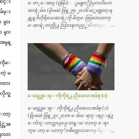
 ဆင္း
ေဇာ္ေအာင္ (မုံရြာ) - ျမန္မာႏိုင္ငံပုဂၢလိကေ
ဆးရံုမ်ား (မိုးမခ) ဇြန္ ၂၅၊ ၂၀၁၆ မႏွစ္ကေတာ့ ရ
ခ်မ္း
န္ကုန္ ဝိတိုရိယေဆးရံုကို မိတ္ေဆြတေယာက္
 မွား
ေဆးရံုတက္လို႔ သြားၾကည့္ခဲ့ပါ တယ္။ အရ
 မွား
က္ေသာက္ျခင္းဒဏ္ေၾကာင့္ အသက္
၅၀ အရြယ္မွာ ေပါင္ညႇပ္ရိုးတြင္း ခ်င္ဆီေတြ ကုန္ခ
အမွန္
မ္းသြားလို႔ အရိုးအစားထိုးကုသျခင္း လုပ္ပါ
တယ္။ အရိုးအထူးကု ဆရာဝန္က ဝိတိုရိယေဟာ္တ
ယ္လိုအခန္းမွာ တရက္ က်ပ္ ၃ ေသာင္းနဲ႔ေနေ
းကိုေ
စၿပီး၊ အာရွေတာ္ဝင္ခြဲစိတ္ခန္းကို ငွားရမ္းခြဲစိ
တဲ့ မ
တ္ အရိုးအစားထိုးကုပါတယ္။ ေဆးစစ္၊ေဆး
ျပထား
ဝယ္၊ ခြဲစိတ္ကု၊ အရိုးအစားထိုးပစၥည္း စတဲ့စရိ
တ္ေတြနဲ႔ေဆးရံုမွာ ၂ ပတ္ေနထိုင္စရိတ္ သိ
ိုက္ရ
ေမာင္လူေရး - ကိုကိုရဲ႕ ညီမေလးအခ်စ္ (၁)
န္း ၇၀ ေလာက္ ကုန္သြားပါတယ္။ သူငယ္ခ်င္းျ
ဖစ္သူကို လာေတြ႔ရင္း ဟိုတယ္လို သန္႔ရွင္း
ေမာင္လူေရး - ကိုကိုရဲ႕ ညီမေလးအခ်စ္ (၁)
ေတာ့
သပ္ရပ္တဲ့ ဝိတိုရိယေဆးရံုမွာ စီတီစကင္ နဲ႔ အမ္အာ
(မိုုးမခ) ဇြန္ ၂၃၊ ၂၀၁၈ ေစ်းေရာင္းရင္းနဲ႔
အိုင္1 စက္ခန္းကိုေတြ႔လို႔ေမးၾကည့္ေ
ေက်ာင္းတက္တယ္။ ၉ တန္းေလာက္ ေရာ
္တဲ့အ
တာ့ တခါစမ္းရင္ က်ပ္တသိန္းေက်ာ္ က်သင့္တ
က္ေတာ့ ေယာက္်ားစိတ္ကေလးကေန မိန္းမစိ
မွားတ
ယ္သိရပါတယ္။ တခါတေလ ကိုယ္လက္ေျခ၊
တ္ေလး ေပါက္လာတယ္။ အေဖတို႔က လက္ဖက္ရ