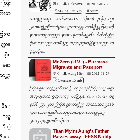
 ေတြး
💬 0
👤 Unknown
📅 2018-07-12
🔖Maung Luu Yay
🔖Satire
ေတြးတ
ေမာင္လူေရး - နတၳိပစၥေယာ (မိုးမခ) ဇူလိုင္ ၁၂၊
၂၀၁၈ပင္လုံညီလာခံမွာေျပာသည့္ ကာခ်ဳပ္မိန္႔ခြန္းကို
ေတြးက
နားေထာင္ရသည့္မွာ နားေၾကာစိမ့္လွ၏။ ပီတိကိုယ္လုံး
ဖုံးေလသည္။ ကာခ်ဳပ္သည္ အႏုပညာဆန္လြန္းသည္။ တ
က္တာ။
င္ျပပုံမ...
်ဳိး၊
Mr.Zero (U.V.I) - Burmese
၊ မနာ
Migrants and Passport
💬 0
👤 Aung Htet
📅 2012-01-29
င့္တာ
🔖Overseas Events
ကြၽန္ေတာ္တို႔သိသင့္တဲ့ ထိုင္းႏိုင္ငံတြင္း ျမန္မာ
အလုပ္သမားလက္မွတ္ႏွင့္ ပတ္စ္ပို႔Mr.Zero (U.V.I) ဇန္
န၀ါရီ ၂၉၊ ၂၀၁၂ကြၽန္ေတာ္တို႔ သိထားသင့္တဲ့အခ်
႔ ဒီေ
က္ေလးေတြပါ။အလုပ္သမားတစ္ေယာက္အေနနဲ႔
။ “လူ
၂၀၁၂ ခုႏွစ္ကစၿပီး ထိုင္း...
ိတဲ့
Than Myint Aung's Father
Passes away - FFSS Notify
ို ေ