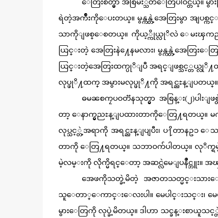
ေတြးစိတ္မွာ အစြမး္သတၱိေတြပါဝင္တယ္။
ရဲတဲ့အက်ဳိးကိုေပးတယ္။ မွန္ကန္တဲ့အေတြးမွာ အျပစ
သာကိုျဖစ္ေစတယ္။ ကိုယ့္ကိုယ္လုိလဲ ေမးၾကည့္
ယြင္းတဲ့ အေတြးနဲ႔ေနမလား၊ မွန္ကန္တဲ့အေတြး
ယြင္းတဲ့အေတြးထက္ပုိျပီ အရင္ျဖစ္သင့္တယ္လုိ႔ထ
လုပ္ဖုိ႔ထက္ အမွားမလုပ္ဖုိ႔ကို အရင္ညႊန္ျပတယ္
ဓမၼစကၠပဝတၱနသုတ္မွာ အစြန္း(၂)ပါးျဖစ္တဲ့ မ
တာ့ ေနာက္မွညႊန္ျပထားတာကိုေတြ႔ရတယ္။ မဂၤလသ
လုပ္သင့္တဲ့အရာကို အရင္ညႊန္ျပျပီး၊ ပ႑ိတာနဥၥ ေသ
တာကို ေတြ႔ရတယ္။ သဘာဝက်ပါတယ္။ လုိက္ရမဲ့လမ္းကိ
မဲ့လမ္းကို လိုက္မိရင္ေတာ့ အဆင္လဲမေျပနဳိင္ဘူး။ အၾ
အေဖကိုသတ္ခဲ့မိတဲ့ အဇာတသတ္မင္းသားေ
သူေတာ္ေကာင္းေလးပါ။ မေပါင္းသင္း၊ မေပါင္းထု
မွားေတြကို လုပ္ခဲ့မိတယ္။ ဒါဟာ သင္ခန္းစာယူသင့္