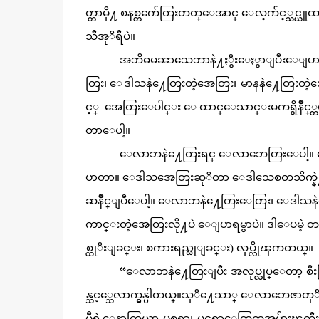
တ္တာမို႔ စနစ္တက်ေတြးတတ္ေအာင္ ေလ့က်င့္သင္ယ
သီအုိရီပဲ။
အဘိဓမၼာသေဘာနဲ႔ႏွီးေႏွာျပီးေျပာရရ
တြး၊ ေဒါသနဲ႔ေတြးတဲ့အေတြး၊ မာနနဲ႔ေတြးတဲ
င့္ အေတြးေပါင္း ေထာင္ေသာင္းမကရွိနဳိင္္တယ
တာေပါ့။
ေလာဘနဲ႔ေတြးရင္ ေလာဘေတြးေပါ့။ 
ပာတာ။ ေဒါသအေတြးဆုိတာ ေဒါသေစတသိက္နဲ႔ယွဥ္
ဆနဳိင္ျပီေပါ့။ ေလာဘနဲ႔ေတြးေတြး၊ ေဒါသနဲ႔
ကာင္းတဲ့အေတြးလို႔ပဲ ေျပာရမွာပဲ။ ဒါေပမဲ့ တ
စ္ထုိးျခင္း၊ စကားရည္လုျခင္း) လုပ္လိုၾကတယ္။
“ေလာဘနဲ႔ေတြးျပီး အလုပ္လုပ္ေတာ့ စီးပ
န္သင့္သေလာက္မွန္ပါတယ္။သုိ႔ေသာ္ ေလာဘေဇာတ
မွဳရဲ့ေနာက္ကြယ္မွာ ပူစရာ၊ ပင္စရာေတြကအမ်ားၾ