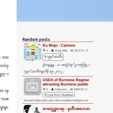
Random posts
Ku Mojo - Cartoon
💬 0
👤 Aung Htet
📅 2012-01-19
🔖ကူမုိးႀကိဳး
း ဘဝ
မွ်တမွန္ကန္ .. ေအာင္ပြဲခံစုိ႔ကာတြန္း -
ကလဲဒု
ကူမုိးႀကိဳးဇန္န၀ါရီ ၁၉၊ ၂၀၁၂...
္သင္း
USDA of Burmese Regime
attracting Burmese public
💬 0
👤 Unknown
📅 2009-03-11
ာ (ဗု
🔖Local News Headlines
့ “အေ
Normal 0 false false false MicrosoftInternetExplorer4
ူးမွာ
ေမာင္လူေရး - နတၳိပစၥေယာ