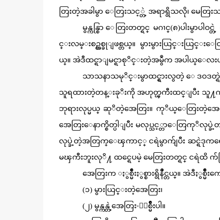
တြးတဲ့အခါမွာ ေတြးသင့္တဲ့ အရာရွိသလို၊ မေတြး
မွန္ကန္စြာ ေတြးတတ္ရင္ မဂၢင္(၈)ပါးမွ
င္းလမ္းစဥ္တစ္ခုျဖစ္တယ္။ မွားမွားယြင္းယြင
ယ္။ အဲဒီထင္ရာျမင္ရာစုိင္းတဲ့အမွဳက အပါယ္ေလးပါး
သာသနာသမုိင္းမွာထင္ရွားလွတဲ့ ေဒဝဒတ္ရဲ
သူရထားတဲ့တန္းခုိးကို အဟုတ္ၾကီးထင္ျပီး သူ႔ကုိယ္
ဘုရားလုပ္မယ္ ဆုိတဲ့အေတြး။ ကုိယ္ေတြးတဲ့အေတြး
အေတြးေနာက္စိတ္ပါျပီး မလုပ္သင့္တာေတြကုိလုပ္ခဲ့
လုပ္ခဲ့တဲ့အတြက္ေၾကာင့္ ငရဲမွာက်ျပီး ဆင္ရဲ
မၾကီးဘူးလုိ႔ ထင္ရေပမဲ့ မေတြးတတ္ရင္ ငရဲထိ က်သြား
အေတြးက ႏွစ္မ်ဳိးႏွစ္စားရွိနဳိင္တယ္။ အဲဒီႏွစ္မ်ဳိး
(၁) မွားယြင္းတဲ့အေတြး၊
(၂) မွန္ကန္တဲ့အေတြး-ႏွစ္မ်ဳိးပါ။