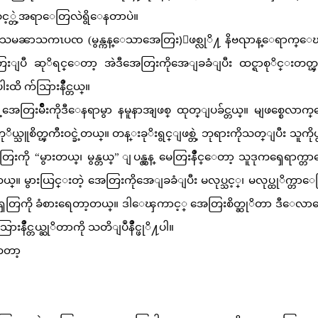
သင့္တဲ့အရာေတြလဲရွိေနတာပဲ။
ာပါဝင္တဲ့ သမၼာသကၤပၸ (မွန္ကန္ေသာအေတြး)ျဖစ္လုိ႔ နိဗၺာန္ေရာက
္းေတြးျပီ ဆုိရင္ေတာ့ အဲဒီအေတြးကိုအေျခခံျပီး ထင္ရာစုိင္းတ
ထိ က်သြားနဳိင္တယ္။
့အေတြးမ်ဳိးကိုဒီေနရာမွာ နမူနာအျဖစ္ ထုတ္ျပခ်င္တယ္။ မျဖစ္စေလာ
သူစိတ္ၾကီးဝင္ခဲ့တယ္။ တန္းခုိးရွင္ျဖစ္တဲ့ ဘုရားကိုသတ္ျပီး သူကိုယ္
ကို “မွားတယ္၊ မွန္တယ္” ျပန္လွန္ မေတြးနဳိင္ေတာ့ သူဒုကၡေရာက္တာ
တယ္။ မွားယြင္းတဲ့ အေတြးကိုအေျခခံျပီး မလုပ္သင့္၊ မလုပ္ထုိက္တာေ
ဒုကၡေတြကို ခံစားရေတာ့တယ္။ ဒါေၾကာင့္ အေတြးစိတ္ဆုိတာ ဒီေလာက
နဳိင္တယ္ဆုိတာကို သတိျပဳနဳိင္ဖုိ႔ပါ။
ကေတာ့