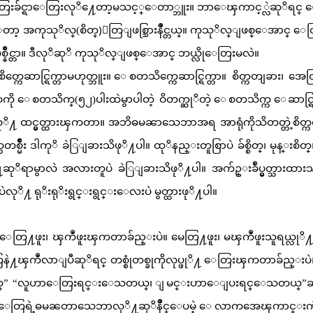
ုိ႔ ေတြးခ်င္ရာေတြးလုိ႔ေတာ့မသင့္ေတာ္ဘူး။ ဘာေၾကာင့္လဲဆုိရင္
္ရင္ေတာ့ အကုသုိလ္(စိတ္)ေတြျဖစ္သြားနဳိင္တယ္။ ကုသုိလ္ျဖစ္ေအာင္ 
ဖစ္နဳိင္တာ။ ဒီလုိဆုိ ကုသုိလ္ျဖစ္ေအာင္ ဘယ္လိုေတြးမလဲ။
ကေဆာင္ရြက္တာမဟုတ္ဘူး။ ေစတသိက္ကေဆာင္ရြက္တာ။ စိတ္ကတျခား၊ အ
ို ေစတသိက္(၅၂)ပါးထဲမွာပါတဲ့ ဝိတက္ဆုိတဲ့ ေစတသိက္က ေဆာင္ရြ
ုိ႔ ထင္မွတ္ထားၾကတာ။ အဘိဓမၼာသေဘာအရ အာရုံကိုသိတတ္တဲ့စိတ္ကတစ္မ
မ်ဳိး ဒါကုိ ခဲြျခားသိဖုိ႔ပါ။ ထုိနည္းတူစြာပဲ ခ်စ္စိတ္၊ မုန္းစိတ္
႔ဆုိရာမွာလဲ အလားတူပဲ ခဲြျခားသိဖုိ႔ပါ။ အက်ဥ္းခ်ဳပ္မွတ္သားထားသ
ိ႔ ရုိးရုိးရွင္းရွင္းေလးပဲ မွတ္ထားဖုိ႔ပါ။
တြ႔ဖူး၊ ၾကဳံဖူးၾကတာခ်ည္းပဲ။ မေတြ႔ဖူး၊ မၾကဳံဖူးသူရယ္လုိ
တြနဲ႔ၾကဳံလာျပီဆုိရင္ တစ္စုံတစ္ခုကိုလုပ္ဖုိ႔ ေတြးၾကတာခ်ည္းပဲ
ယ္” “လူဟာေတြးရင္းေသတယ္၊ ျမင္းဟာေျပးရင္ေသတယ္”ဆု
လူေတြရဲ့ဓမၼတာသေဘာလုိ႔ဆုိနဳိင္ေပမဲ့ ေလာကအေၾကာင္းက