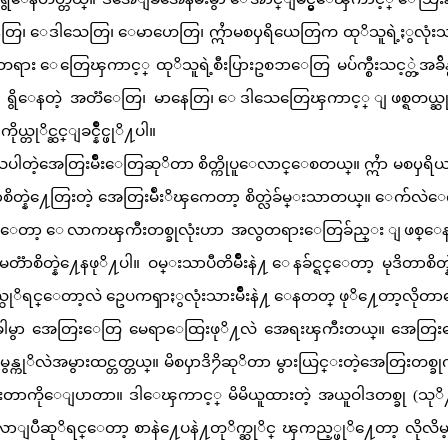
ေတြ၊ ေဒါသေတြ၊ ေမာဟေတြ၊ ဣႆာမစၦရိယေတြက ထုိသူရဲ့ႏွလုံးသ
း ေတြေၾကာင့္ ထုိသူရဲ့စီးပြားဥစၥာေတြ မပ်က္စီးသင့္တဲ့အခ်ိန္မွ
ာန္မွာ ရွိေနတဲ့ အတၱေတြ၊ မာနေတြ၊ ေဒါသေတြေၾကာင့္ ျဖစ္ရတယ္
တုိင္ဆင္ျခင္နဳိင္ဖုိ႔ပါ။
ပါတဲ့အေတြးမ်ဳိးေတြဆုိတာ စိတ္ကိုပူေလာင္ေစတယ္။ ဣႆာ မစၦရိယ
စိတ္နဲ႔ေတြးတဲ့ အေတြးမ်ဳးိၾကေတာ့ စိတ္လဲခ်မ္းသာတယ္။ ေက်လဲေက
ုိရင္ေတာ့ ေလာကၾကီးတစ္ခုလုံးဟာ အလွတရားေတြခ်ည္း ျဖစ္ေ
စိတ္နဲ႔ေနဖုိ႔ပါ။ ဝမ္းသာပီတိမ်ဳိးနဲ႔ ေနခ်င္ရင္ေတာ့ မုဒိတာစိတ္
ိးတယ္ဆုိရင္ေတာ့လဲ ဥေပကၡာႏွလုံးသားမ်ဳိးနဲ႔ ေနတတ္ ဖုိ႔ေတာ့လိုတာ
အခါမွာ အေတြးေတြ မေရာေထြးဖုိ႔လဲ အေရးၾကီးတယ္။ အေတြ
္ကုိလဲအမွားထင္တတ္တယ္။ မိစၦာဒိ႒ိဆုိတာ မွားယြင္းတဲ့အေတြးတစ္ခု
သြားတာကိုေျပာတာ။ ဒါေၾကာင့္ မိမိယူထားတဲ့ အယူဝါဒတစ္ခု (သု
ားလာျပီဆုိရင္ေတာ့ စာနဲ႔ေပနဲ႔တုိက္ဆုိင္ ၾကည့္ဖုိ႔ေတာ့ လိုလိမ္