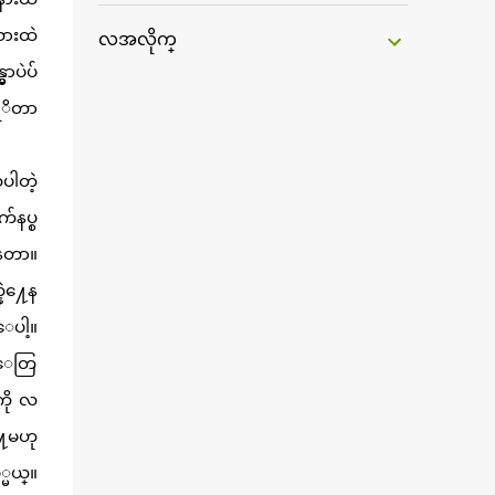
လံုး ကိုရင္ ဝတ္ခုိင္းတယ္။ ေက်ာင္းမွာဆုိ
မ်ား ဘ၀ပ်က္ေနၾကသည့္ ပံုမ်ား၊ စခန္းအ
ရင္ ေယာက္်ားေလးေတြက ကိုယ့္ကို ဘာ
ားထဲ
လအလိုက္
တြင္းေနထိုင္ရာ တြင္လည္း အကူအညီမ်ား မရ
ပဲျဖစ္ျဖစ္ မၾကားတၾကား စရင္စတယ္။
ရွိ၍ စားရမဲ့ေသာက္ရမဲ့ ျဖစ္ေနပံုမ်ား၊ ဘဂၤ
ာပဲပ်
အေျခာက္ ဘာညာေပါ့၊ အာ့့လုိေလးေတြ
လားေဒ႕ရွ္ နိုင္ငံဘက္သုိ႕ ေလွျဖင့္ကူးေျ
ဆုိတာ
စတာေပါ့။ ကိုယ္ကလည္း ရန္မျဖစ္ခ်င္ေတာ့ ျပန္
ပးရန္ ၾကိဳးစားေသာ္လည္း အဆိုပါ နုိင္ငံရွိ
မေျပာဘူး ေရွာင...
အာဏာပိုင္မ်ားက လက္မခံပဲ ထမင္းထုပ္ တေယာ
က္ တထုပ္ ေ ပး၍ ေရထဲ သို႔ ျပန္ ေ မာင္း
ပါတဲ့
ထုတ္လိုက္သျဖင့္ ေအာ္ဟစ္ငိုေၾကြးကာ ေလွေ
်နပ္စ
ပၚျပန္ တက္သြားၾကရသည့္ ပံုမ်ားကို အခ်ိန္အေ
တာ္ၾကာ ထုတ္လႊင့္ျပသခဲ့သည္။ တဆက္တည္း
နတာ။
တြင္ အယ္လ္ဂ်ာဇီးရား နိုင္ငံတကာ ရုပ္သံလႊင့္ဌာနက ရို
နဲ႔ေန
ဟင္ဂ်ာျပသနာကို ေလ့လာလုပ္ေဆာင္လွ်က္ရွိ
ေပါ့။
ေသာ ကုလသမဂၢမွအပါအ၀င္ ပုဂၢိဳလ္အခ်ိဳ ႔ကို
အင္တာဗ်ဴး လုပ္ျပီးတင္ျပသြားခဲ့သည္။ လူ႕အခြ
းေတြ
င့္အေရးေစာင့္ၾကည့္ေရး အဖြဲ႕ (Human
ကို လ
Rights Watch) မွ Brad Addam ...
ိ႔မဟု
့မယ္။