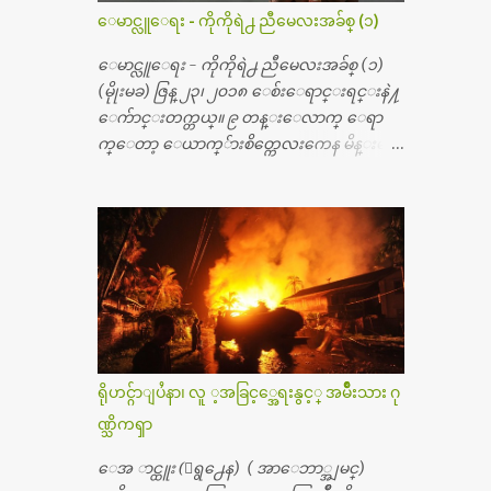
တ္ေတြနဲ႔ေဆးရံုမွာ ၂ ပတ္ေနထိုင္စရိတ္ သိ
ေမာင္လူေရး - ကိုကိုရဲ႕ ညီမေလးအခ်စ္ (၁)
န္း ၇၀ ေလာက္ ကုန္သြားပါတယ္။ သူငယ္ခ်င္းျ
ဖစ္သူကို လာေတြ႔ရင္း ဟိုတယ္လို သန္႔ရွင္း
ေမာင္လူေရး - ကိုကိုရဲ႕ ညီမေလးအခ်စ္ (၁)
သပ္ရပ္တဲ့ ဝိတိုရိယေဆးရံုမွာ စီတီစကင္ နဲ႔ အမ္အာ
(မိုုးမခ) ဇြန္ ၂၃၊ ၂၀၁၈ ေစ်းေရာင္းရင္းနဲ႔
အိုင္1 စက္ခန္းကိုေတြ႔လို႔ေမးၾကည့္ေ
ေက်ာင္းတက္တယ္။ ၉ တန္းေလာက္ ေရာ
တာ့ တခါစမ္းရင္ က်ပ္တသိန္းေက်ာ္ က်သင့္တ
က္ေတာ့ ေယာက္်ားစိတ္ကေလးကေန မိန္းမစိ
ယ္သိရပါတယ္။ တခါတေလ ကိုယ္လက္ေျခ၊
တ္ေလး ေပါက္လာတယ္။ အေဖတို႔က လက္ဖက္ရ
ဦးေႏွာက္ေတြ အေသးစိတ္ၾကည့္လိုရင္ ဒီစက္ၾ
ည္နဲ႔ ထပ္တရာေရာင္းတယ္။ အဲဒါ ဝိုင္းကူ
ကီးေတြနဲ႔ စမ္းသပ္ရပါတယ္။ ခႏၱာကိုယ္အစိတ္ပို
တာေပါ့။ မိန္းကေလး အေပါင္းအသင္းလ
င္း ကလီစာေတြကိုၾကည့္ရႈတဲ့ အာလထ
ည္း မ်ားတယ္။ ငယ္ငယ္တုန္းကေတာ့ အမေတြနဲ႔
ရာေဆာင္း2 စက္ေတြကေတာ့ ေစ်းသိပ္မႀ
ေနတာဆုိေတာ့ သနပ္ခါးေလးေတြ လိမ္း
ကီးလို႔ ျမန္မာျပည္ေဆးရံုတိုင္းရွိပါတယ္။
တယ္။ ပန္းပန္တယ္။ မိန္းကေလး အဝတ္အစားေ
တစ္ခါစမ္းရင္ က်ပ္တစ္ေသာင္းေလာက္ က်သ
တြကိုလည္း ခုိးဝတ္တယ္။ မိန္းမစိတ္ရွိေတာ့
င့္ပါတယ္။ စာေရးသူ လြန္ခဲ့တဲ့ (၂)...
ရွိေပမယ့္ ကိုယ့္ကိုယ္ကို မိန္းမစိတ္ေပါက္မွန္း
သိတာက ၉ တန္း၊ ၁၀ တန္းေလာက္ကမွ။ ညီအ
ရိုဟင္ဂ်ာျပႆနာ၊ လူ ့အခြင့္အေရးနွင့္ အမ်ိဳးသား ဂု
စ္ကို ေမာင္နွမ အားလံုး ၆ ေယာက္ရွိတယ္။ အစ္ကို ၃
ဏ္သိကၡာ
ေယာက္၊ အစ္မ ႏွစ္ေယာက္။ အစ္ကိုေတြက
လည္း သူ႔ အေပါင္းအသင္းနဲ႔ သူဆိုေ
ေအ ာင္ထူး (ေရွ႕ေန) ( အာေဘာ္အျမင္)
တာ့ အမေတြနဲ႔ဘဲ ေပါင္းတယ္။ ျပီးေတာ့