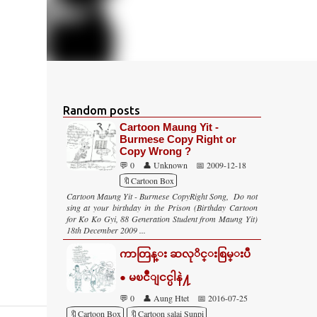
Random posts
Cartoon Maung Yit -
Burmese Copy Right or
Copy Wrong ?
💬 0
👤 Unknown
📅 2009-12-18
🔖Cartoon Box
Cartoon Maung Yit - Burmese CopyRight Song, Do not
sing at your birthday in the Prison (Birthday Cartoon
for Ko Ko Gyi, 88 Generation Student from Maung Yit)
18th December 2009 ...
ကာတြန္း ဆလုိင္းစြမ္းပီ
● မၿငိဳျငင္ပါနဲ႔
💬 0
👤 Aung Htet
📅 2016-07-25
🔖Cartoon Box
🔖Cartoon salai Sunpi