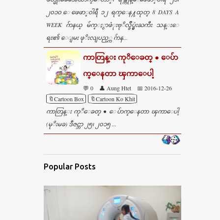
၂၀၁၀ ေဖေဖာ္၀ါရီ ၁၂ ရက္ေန႔ထုတ္ 8 DAYS A
WEEK ဂ်ာနယ္ မ်က္ႏွာဖံုးဗုိလ္ခ်ဳပ္မွဴးႀကီး သန္းေ
ရႊ၏ ေျမး ဖုိးလျပည့္က ဂ်ာန...
ကာတြန္း ကုိေခတ္ ● ေပ်ာ
က္ေနတာ ၾကာေပါ့
💬 0
👤 Aung Htet
📅 2016-12-26
🔖Cartoon Box
🔖Cartoon Ko Khit
ကာတြန္း ကုိေခတ္ ● ေပ်ာက္ေနတာ ၾကာေပါ့
(မုိးမခ) ဒီဇင္ဘာ ၂၅၊ ၂၀၁၅ ...
Popular Posts