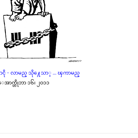
ငို - လာမည္ သို႔ေသာ္ … ၾကာမည္
ေအာက္တိုဘာ ၁၆၊ ၂၀၁၁