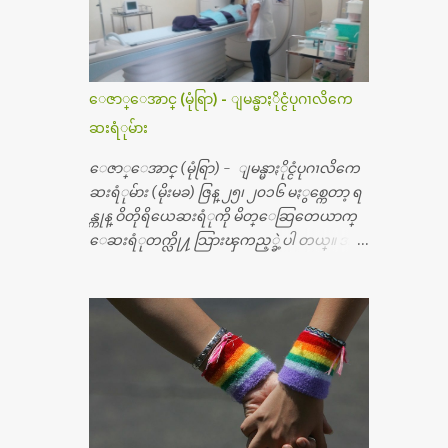
ေဇာ္ေအာင္ (မုံရြာ) - ျမန္မာႏိုင္ငံပုဂၢလိကေ
ဆးရံုမ်ား
ေဇာ္ေအာင္ (မုံရြာ) - ျမန္မာႏိုင္ငံပုဂၢလိကေ
ဆးရံုမ်ား (မိုးမခ) ဇြန္ ၂၅၊ ၂၀၁၆ မႏွစ္ကေတာ့ ရ
န္ကုန္ ဝိတိုရိယေဆးရံုကို မိတ္ေဆြတေယာက္
ေဆးရံုတက္လို႔ သြားၾကည့္ခဲ့ပါ တယ္။ အရ
က္ေသာက္ျခင္းဒဏ္ေၾကာင့္ အသက္
၅၀ အရြယ္မွာ ေပါင္ညႇပ္ရိုးတြင္း ခ်င္ဆီေတြ ကုန္ခ
မ္းသြားလို႔ အရိုးအစားထိုးကုသျခင္း လုပ္ပါ
တယ္။ အရိုးအထူးကု ဆရာဝန္က ဝိတိုရိယေဟာ္တ
ယ္လိုအခန္းမွာ တရက္ က်ပ္ ၃ ေသာင္းနဲ႔ေနေ
စၿပီး၊ အာရွေတာ္ဝင္ခြဲစိတ္ခန္းကို ငွားရမ္းခြဲစိ
တ္ အရိုးအစားထိုးကုပါတယ္။ ေဆးစစ္၊ေဆး
ဝယ္၊ ခြဲစိတ္ကု၊ အရိုးအစားထိုးပစၥည္း စတဲ့စရိ