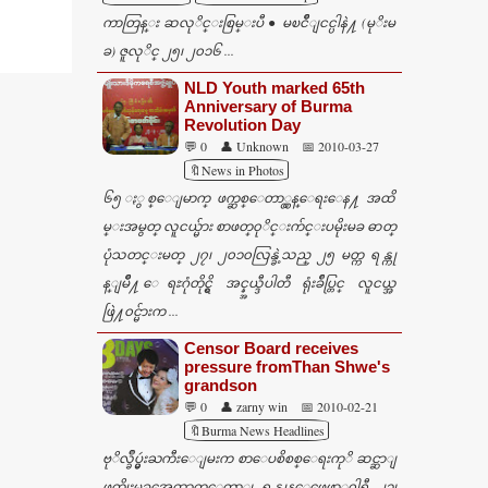
ကာတြန္း ဆလုိင္းစြမ္းပီ ● မၿငိဳျငင္ပါနဲ႔ (မုိးမ
ခ) ဇူလုိင္ ၂၅၊ ၂၀၁၆ ...
NLD Youth marked 65th
Anniversary of Burma
Revolution Day
💬 0
👤 Unknown
📅 2010-03-27
🔖News in Photos
၆၅ ႏွစ္ေျမာက္ ဖက္ဆစ္ေတာ္လွန္ေရးေန႔ အထိ
မ္းအမွတ္ လူငယ္မ်ား စာဖတ္၀ုိင္းက်င္းပမိုးမခ ဓာတ္
ပုံသတင္းမတ္ ၂၇၊ ၂၀၁၀လြန္ခဲ့သည္ ၂၅ မတ္က ရန္ကု
န္ျမိဳ႔ ေရႊဂုံတိုင္ရွိ အင္န္အယ္ဒီပါတီ ရုံးခ်ဳပ္တြင္ လူငယ္အ
ဖြဲ႔၀င္မ်ားက ...
Censor Board receives
pressure fromThan Shwe's
grandson
💬 0
👤 zarny win
📅 2010-02-21
🔖Burma News Headlines
ဗုိလ္ခ်ဳပ္မွဴးႀကီးေျမးက စာေပစိစစ္ေရးကုိ ဆင္ဆာျ
ဖတ္မိုးမခအေထာက္ေတာ္၊ ရန္ကုန္ေဖေဖာ္၀ါရီ ၂၁၊