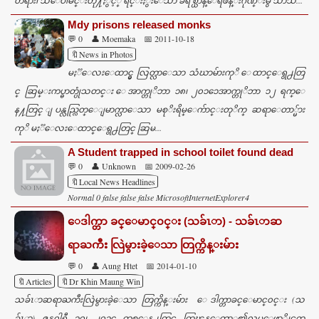
တရား၊ သီေပါမင္းတို႔ႏွင့္ ရင္းႏွီးေသာ ခရစ္ယာန္ေရဖ်န္းဂိုဏ္းမွ သာသ...
Mdy prisons released monks
💬 0
👤 Moemaka
📅 2011-10-18
🔖News in Photos
မႏၱေလးေထာင္မွ လြတ္လာေသာ သံဃာမ်ားကုိ ေထာင္ေရွ႕တြ
င္ ဆြမ္းကပ္ဓာတ္ပုံသတင္း ေအာက္တုိဘာ ၁၈၊ ၂၀၁၁ေအာက္တုိဘာ ၁၂ ရက္ေ
န႔တြင္ ျပန္လည္လြတ္ေျမာက္လာေသာ မစုိးရိမ္ေက်ာင္းတုိက္ ဆရာေတာ္မ်ား
ကုိ မႏၱေလးေထာင္ေရွ႕တြင္ ဆြမ...
A Student trapped in school toilet found dead
💬 0
👤 Unknown
📅 2009-02-26
🔖Local News Headlines
Normal 0 false false false MicrosoftInternetExplorer4
ေဒါက္တာ ခင္ေမာင္၀င္း (သခ်ၤာ) - သခ်ၤာဆ
ရာႀကီး လြဲမွားခဲ့ေသာ တြက္ကိန္းမ်ား
💬 0
👤 Aung Htet
📅 2014-01-10
🔖Articles
🔖Dr Khin Maung Win
သခ်ၤာဆရာႀကီးလြဲမွားခဲ့ေသာ တြက္ကိန္းမ်ား ေဒါက္တာခင္ေမာင္၀င္း (သ
ခ်ၤာ) ဇန္န၀ါရီ ၁၀၊ ၂၀၁၄ တစ္ေန႕တြင္ ကြၽန္ေတာ္၏လုပ္ေဖာ္ကိုင္ဖက္