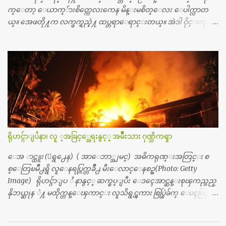
တစ္ခါစမ္းရင္ က်ပ္တစ္ေသာင္းေလာက္ က်သင့္ပါတယ္။ စာေရးသူ လြ
က္ေတာ့ ေယာက္်ားစိတ္ကေလးကေန မိန္းမစိတ္ေလး ေပါက္လာတ
န္ခဲ့တဲ့ (၂)...
ယ္။ အေဖတို႔က လက္ဖက္ရည္နဲ႔ ထပ္တရာေရာင္းတယ္။ အဲဒါ ဝိုင္းကူ
တာေပါ့။ မိန္းကေလး အေပါင္းအသင္းလည္း မ်ားတယ္။ ငယ္ငယ္တု
န္းကေတာ့ အမေတြနဲ႔ ေနတာဆုိေတာ့ သနပ္ခါးေလးေတြ လိမ္း
တယ္။ ပန္းပန္တယ္။ မိန္းကေလး အဝတ္အစားေတြကိုလည္း ခုိးဝတ္တ
ယ္။ မိန္းမစိတ္ရွိေတာ့ ရွိေပမယ့္ ကိုယ့္ကိုယ္ကို မိန္းမစိတ္ေပါက္မွန္း
သိတာက ၉ တန္း၊ ၁၀ တန္းေလာက္ကမွ။ ညီအစ္ကို ေမာင္နွမ အားလံုး ၆
ေယာက္ရွိတယ္။ အစ္ကို ၃ ေယာက္၊ အစ္မ ႏွစ္ေယာက္။ အစ္ကိုေတြက
လည္း သူ႔ အေပါင္းအသင္းနဲ႔ သူဆိုေတာ့ အမေတြနဲ႔ဘဲ ေပါ
င္းတယ္။ ျပီးေတာ့ အေဖကလည္း ေယာက္်ားဆုိ ေယာ
က္်ားေလးလုိဘဲ ေနေစခ်င္တယ္။ အေဖ့ကို ေၾကာက္လည္း ေၾကာ
ရိုဟင္ဂ်ာျပႆနာ၊ လူ ့အခြင့္အေရးနွင့္ အမ်ိဳးသား ဂုဏ္သိကၡာ
က္ရတယ္။ ေယာက္်ားဘဝဆုိတာ ျမင့္ျမတ္တယ္ေပါ့။ ေယာ
က္်ားေလး စိတ္လည္း ရွိေအာင္ ဘာသာေရးလည္း လုိက္စားေအာင္
ေအ ာင္ထူး (ေရွ႕ေန) ( အာေဘာ္အျမင္) အဓိကရုဏ္းအတြင္း စ
တန္ခူးလဆုိ တစ္လလံုး ကိုရင္ ဝတ္ခုိင္းတယ္။ ေက်ာင္းမွာဆုိရင္ ေ
စ္ေတြၿမိဳ႕ရွိ လူေနရပ္ကြက္တခ်ိဳ႕ မီးေလာင္ေနစဥ္(Photo: Getty
ယာက္်ားေလးေတြက ကိုယ့္ကို ဘာပဲျဖစ္ျဖစ္ မၾကားတၾကား စ
Image) ရိုဟင္ဂ်ာျပ ႆ နာနွင့္ ဆက္စပ္ျပီး ေဒၚေအာင္ဆန္းစုၾကည္သည္
ရင္စတယ္။ အေျခာက္ ဘာညာေပါ့၊ အာ့့လုိေလးေတြ စတာေပါ့။
နိုဘယ္ဆုန ဲ႔ မထိုက္တန္ေၾကာင္း လူသိရွင္ၾကား စြပ္စြဲခ်က္ ေပၚထြက္လာ
ကိုယ္ကလည္း ရန္မျဖစ္ခ်င္ေတာ့ ျပန္မေျပာဘူး ေရွာင...
ခဲ့သည္။ ဇူလိုင္လ ၂၃ ရက္္ ေန႕ တြင္ အယ္လ္ဂ်ာဇီးရား နိုင္ငံတကာ ရုပ္သံလႊင့္
ဌာနမွ ရိုဟင္ဂ်ာလူထုမ်ား ဘ၀ပ်က္ေနၾကသည့္ ပံုမ်ား၊ စခန္းအတြ