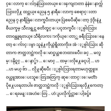
င္ေလာက္ ေလ်ာ့နဲသြားတယ္။ ေၾကျငာတာ နဲနဲေနာက္က်
သြားလို႔ ထင္တယ္။ ညေန ၅ နာရီေလာက္ စေရာင္းတာ
ညေန ၇ နာရီခြဲေလာက္ၿပီးတယ္။ ပြဲစၿပီဆိုေတာ့ ဒဲ့ဒိုးနဲ႔
ဗီယက္နမ္ သီလရွင္က စတိတ္စင္ ေပၚတက္ၿပီး ႏွစ္ပါးသြား
တာ၀န္ယူရတယ္။ သီရိလကၤာကိုယ္ေတာ္က ခရီးသြားေနေ
တာ့ ေက်ာင္းမွာ သူနဲ႔ကိုယ္ဘဲရွိတာကိုး။ အဲ ႏွစ္ပါးသြား ဆို
တာက ဇာတ္သဘင္ထဲကလို ေမာင္မယ္သစၥာထားၿပီး၊ ခင္ ... မလွ
မ္းနိုင္ရင္ ... ေနာ္ဗ်ာ ... ေမာင္ ... ထမ္းလို႔ေခၚပါ့ ... ဟ
...ဟ မယ္ ဗ်ာ ... လို႔ဆိုၿပီး ႏွစ္ပါးသြားရတာမဟုတ္ဘူး။
၀ယ္ယူအားေပးသူေတြအတြက္ ဆုေတာင္းေမတၱာ
ပို႔ေပးရတာပါ။ ဇာတ္သဘင္ထဲကလို ႏွစ္ပါးသြားရလို႔ကေတာ့
... ေရႊမန္းအဟဲေတြ .. ဟဲျပလိုက္ခ်င္တာေပါ့ခင္ဗ်။