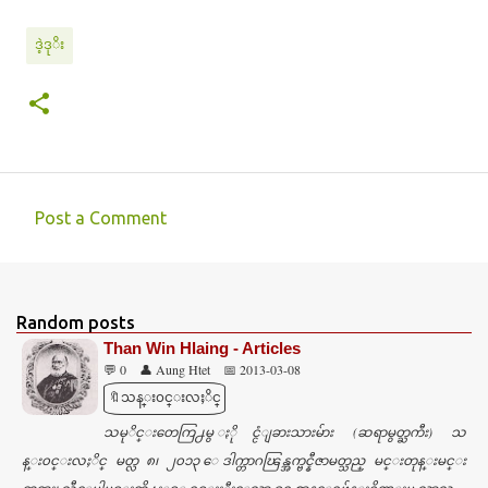
ဒဲ့ဒုိး
Post a Comment
C
o
m
Random posts
m
Than Win Hlaing - Articles
e
💬 0
👤 Aung Htet
📅 2013-03-08
n
🔖သန္း၀င္းလႈိင္
t
သမုိင္းတေကြ႕မွ ႏိုင္ငံျခားသားမ်ား (ဆရာမွတ္ႀကီး) သ
s
န္း၀င္းလႈိင္ မတ္လ ၈၊ ၂၀၁၃ ေဒါက္တာဂၽြန္အက္ဗင္နီဇာမတ္သည္ မင္းတုန္းမင္း