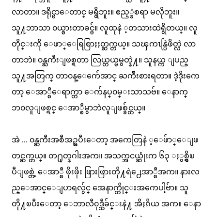
လာတာ။ ဒရိုင္ဗာေတာင္ မရွိဘူး။ ဧည့္ခံစရာ မလိုဘူး။
သူ႔ဘာသာ ၀ယ္စားတာခင္ဗ်။ လူထုနဲ ့တသားထဲရွိတယ္။ လူ
တိုင္းကို ေဖာ္ေရြစြာႏႈတ္ဆက္တယ္။ သၾကၤန္ပြဲဖိတ္လဲ လာ
တာဘဲ။ ၀န္ႀကီးျဖစ္ရတာ လြယ္တယ္မမွတ္နဲ႔။ သူနယ္က ျပည္
သူ႔အတြက္ တာ၀န္ေက်ေအာင္ ႀကိဳးစားရတာ။ ဒဲ့ဒိုးကေ
တာ့ ေအာ္စီေရာက္တာ ေက်နပ္၀မ္းသာသဗ်။ ေနာက္
ဘ၀လူျဖစ္ရင္ ေအာ္စီမွာဘဲလူျဖစ္ခ်င္တယ္။
အဲ ... ၀န္ႀကီးအစီအဥ္ၿပီးေတာ့ အကေတြနဲ ့ေဖ်ာ္ေျဖ
တင္ဆက္တယ္။ တ႐ုတ္နဂါးအက။ အသက္အငယ္ဆုံးက ၆၃ ႏွစ္ရွိၿ
ပီျဖစ္တဲ့ ေအာ္စီ ဖိုးဖိုး ဖြားဖြားတို႔ရဲ႕ေအာ္စီအက။ နားလ
ည္ေအာင္ေျပာရလွ်င္ အေနာက္တိုင္းအကေပါ့ဗ်ာ။ သူ
တို႔ၿပီးေတာ့ ေဘာလီ၀ုဒ္သီခ်င္းနဲ႔ အိႏၵိယ အက။ ေနာ