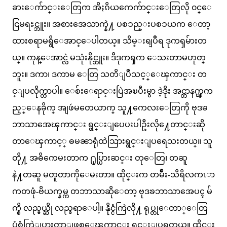
ခားေက်ာင္းေတြက အိႏၵိယကေက်ာင္းေတြလို ၀င္ေ
ငြမရႊင္ဘူး။ အစားအေသာက္နဲ႔ ပစၥည္းပစၥယက ေတာ့
ထားစရာမရွိေအာင္ေပါတယ္။ သိမ္းရျပဳရ ဒုကၡမ်ားတ
ယ္။ ကုန္ေအာင္လဲ မသုံးနိုင္ဘူး။ ဒီဒုကၡက ေသးတာမဟုတ္
ဘူး။ ဒကာ၊ ဒကာမ ေတြ သတိျပဳသင့္ေၾကာင္း တ
င္ျပလိုက္တာပါ။ ေစ်းေရာင္းပြဲအၿပီးမွာ ဒဲ့ဒိုး အင္တာနက္ၾက
ည့္ေနခိုက္ အျဖဴမတေယာက္ သူ႔ကေလးေတြကို ဗုဒၶ
ဘာသာအေၾကာင္း ရွင္းျပေပးပါဦးလို႔ေတာင္းဆို
တာေၾကာင့္ ဓမၼာရုံထဲသြားရွင္းျပရေသးတယ္။ သူ
တို႔ အဓိကေမးတာက ႐ုပ္ပြားဆင္း တုေတြ၊ တဆူ
နဲ႔တဆူ မတူတာကိုေမးတာ။ ထိုင္းက တမ်ိဳး-သီရိလကၤာ
ကတဖုံ-ဗိယက္နမ္က တဘာသာဆိုေတာ့ ဗုဒၶဘာသာအေပၚ မ်
က္စိ လည္မယ္ဆို လည္စရာေပါ့။ နိုင္ငံကြဲလို႔ ရုပ္တုေတာ္ေတြ
ပုံစံကြဲျပားတာျဖစ္ေၾကာင္း ရွင္းျပရတယ္။ ထိုင္း