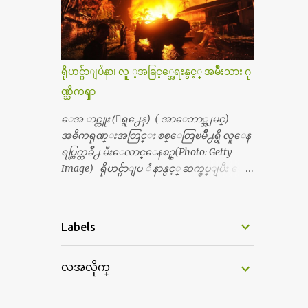
ကီးလို႔ ျမန္မာျပည္ေဆးရံုတိုင္းရွိပါတယ္။
တယ္။ ပန္းပန္တယ္။ မိန္းကေလး အဝတ္အစားေ
တစ္ခါစမ္းရင္ က်ပ္တစ္ေသာင္းေလာက္ က်သ
တြကိုလည္း ခုိးဝတ္တယ္။ မိန္းမစိတ္ရွိေတာ့
င့္ပါတယ္။ စာေရးသူ လြန္ခဲ့တဲ့ (၂)...
ရွိေပမယ့္ ကိုယ့္ကိုယ္ကို မိန္းမစိတ္ေပါက္မွန္း
သိတာက ၉ တန္း၊ ၁၀ တန္းေလာက္ကမွ။ ညီအ
ရိုဟင္ဂ်ာျပႆနာ၊ လူ ့အခြင့္အေရးနွင့္ အမ်ိဳးသား ဂု
စ္ကို ေမာင္နွမ အားလံုး ၆ ေယာက္ရွိတယ္။ အစ္ကို ၃
ဏ္သိကၡာ
ေယာက္၊ အစ္မ ႏွစ္ေယာက္။ အစ္ကိုေတြက
လည္း သူ႔ အေပါင္းအသင္းနဲ႔ သူဆိုေ
ေအ ာင္ထူး (ေရွ႕ေန) ( အာေဘာ္အျမင္)
တာ့ အမေတြနဲ႔ဘဲ ေပါင္းတယ္။ ျပီးေတာ့
အဓိကရုဏ္းအတြင္း စစ္ေတြၿမိဳ႕ရွိ လူေန
အေဖကလည္း ေယာက္်ားဆုိ ေယာ
ရပ္ကြက္တခ်ိဳ႕ မီးေလာင္ေနစဥ္(Photo: Getty
က္်ားေလးလုိဘဲ ေနေစခ်င္တယ္။ အေဖ့ကို
Image) ရိုဟင္ဂ်ာျပ ႆ နာနွင့္ ဆက္စပ္ျပီး ေ
ေၾကာက္လည္း ေၾကာက္ရတယ္။ ေယာ
ဒၚေအာင္ဆန္းစုၾကည္သည္ နိုဘယ္ဆုန ဲ႔ မထိုက္တ
က္်ားဘဝဆုိတာ ျမင့္ျမတ္တယ္ေပါ့။ ေယာ
န္ေၾကာင္း လူသိရွင္ၾကား စြပ္စြဲခ်က္ ေပၚထြ
က္်ားေလး စိတ္လည္း ရွိေအာင္ ဘာသာေရး
က္လာခဲ့သည္။ ဇူလိုင္လ ၂၃ ရက္္ ေန႕ တြင္ အယ္လ္ဂ်ာ
Labels
လည္း လုိက္စားေအာင္ တန္ခူးလဆုိ တစ္လ
ဇီးရား နိုင္ငံတကာ ရုပ္သံလႊင့္ဌာနမွ ရိုဟင္ဂ်ာလူထု
လံုး ကိုရင္ ဝတ္ခုိင္းတယ္။ ေက်ာင္းမွာဆုိ
မ်ား ဘ၀ပ်က္ေနၾကသည့္ ပံုမ်ား၊ စခန္းအ
ရင္ ေယာက္်ားေလးေတြက ကိုယ့္ကို ဘာ
လအလိုက္
တြင္းေနထိုင္ရာ တြင္လည္း အကူအညီမ်ား မရ
ပဲျဖစ္ျဖစ္ မၾကားတၾကား စရင္စတယ္။
ရွိ၍ စားရမဲ့ေသာက္ရမဲ့ ျဖစ္ေနပံုမ်ား၊ ဘဂၤ
အေျခာက္ ဘာညာေပါ့၊ အာ့့လုိေလးေတြ
လားေဒ႕ရွ္ နိုင္ငံဘက္သုိ႕ ေလွျဖင့္ကူးေျ