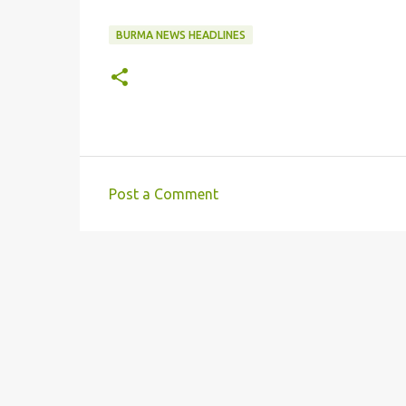
BURMA NEWS HEADLINES
Post a Comment
C
o
m
m
e
n
t
s