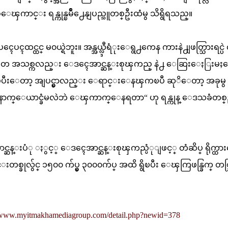
င္း ရန္ကုန္ၿမိဳ႕ေနျပည္သူတစ္ဦးထံမွ သိရွိရသည္။
င္ထင္ မ၀ယ္ရဲဘူး။ အန္အယ္လ္ဒီရံုးေရွ႕ကေန ကားနဲ႕ျဖတ္သြားရင္ပဲ 
မၼတ အသစ္ကလည္း ေဒၚေအာင္ဆန္းစုၾကည္ နဲ႕ ေဆြးေႏြးမ
ၿပီးေတာ့ အျပင္မွာလည္း ေရာင္းေနၾကၿပီ ဆုိေတာ့ အခုမွ
ေနာက္ေယာင္ခံမလဲဘဲ ေၾကာက္ေနရတာ“ ဟု ရန္ကုန္ ေဒသခံတစ္
ဳပ္ေအာင္ဆန္းပံု ႏွင့္ ေဒၚေအာင္ဆန္းစုၾကည္ပံုျဖင့္ တံဆိပ္ ရိုက္ထ
ိုင္းတစ္ခုလွ်င္ ၁၅၀၀ က်ပ္မွ ၃၀၀၀က်ပ္ အထိ ရွိၿပီး ေၾကြဖန္ခြက္ တစ္ခြက
//www.myitmakhamediagroup.com/detail.php?newid=378