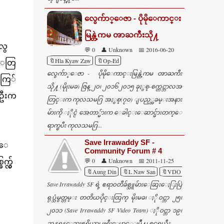
လွေက်ာ္ေဇာ - ပိုမိုေကာင္း
မြန္တဲ့ကမ ၻာႀကီးသို႔
လွ
💬 0
👤 Unknown
📅 2016-06-20
🔖Hla Kyaw Zaw
🔖Op-Ed
ႈေတြ
လွေက်ာ္ေဇာ - ပိုမိုေကာင္းမြန္တဲ့ကမ ၻာႀကီး
 ကြ်
သို႔ (မိုုးမခ) ဇြန္ ၂၀၊ ၂၀၁၆၂၀၁၅ ခုႏွစ္-စက္တင္ဘာလအ
ဦးက
တြင္းက ကုလသမဂြ အႏွစ္(၇၀) ျပည့္အခမ္းအနား
မ်ားကို ႏိုင္ငံ အေတာ္မ်ားက ေခါင္းေဆာင္မ်ားတက္ေ
ရာက္ၿပီး ကုလသမဂြ...
Save Irrawaddy SF -
ားေ
Community Forum # 4
💬 0
👤 Unknown
📅 2011-11-25
္လွ်
🔖Aung Din
🔖L Naw San
🔖VDO News
Save Irrawaddy SF ရဲ့ ဧရာ၀တီခ်စ္သူမ်ားေဆြးေႏြးပြဲ
ရုပ္သံမွတ္တမ္း တတိယပိုင္းထြက္ မိုးမခ၊ ႏို၀င္ဘာ ၂၅၊
၂၀၁၁ (Save Irrawaddy SF Video Team) ႏို၀င္ဘာ ၁၉၊
ဆန္ဖရန္ေဘးဧရိယာ၊ ဖရီးေမာင့္ျမိဳ႔၊ စင္ထရယ္ဗီး...