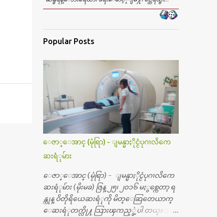
Popular Posts
ေဇာ္ေအာင္ (မုံရြာ) - ျမန္မာႏိုင္ငံပုဂၢလိကေ
ဆးရံုမ်ား
ေဇာ္ေအာင္ (မုံရြာ) - ျမန္မာႏိုင္ငံပုဂၢလိကေ
ဆးရံုမ်ား (မိုးမခ) ဇြန္ ၂၅၊ ၂၀၁၆ မႏွစ္ကေတာ့ ရ
န္ကုန္ ဝိတိုရိယေဆးရံုကို မိတ္ေဆြတေယာက္
ေဆးရံုတက္လို႔ သြားၾကည့္ခဲ့ပါ တယ္။ အရ