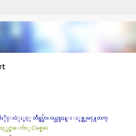
Skip to main content
rt
္းပံုႏွင့္ တီရွပ္မ်ား ၀ယ္ယူႏႈန္း ႏွစ္ဆျမင္႔တက္
၀င့္သင္ဇာေက်ာ္ (ျမစ္မခ)