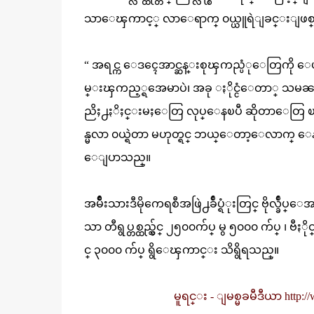
သာေၾကာင့္ လာေရာက္ ၀ယ္ယူရဲျခင္းျဖစ္ေၾကာ
“ အရင္က ေဒၚေအာင္ဆန္းစုၾကည္ပံုေတြကို ေပၚေပၚထ
မ္းၾကည့္ရအေမာပဲ၊ အခု ႏိုင္ငံေတာ္ သ
ညိႈ႕ႏိႈင္းမႈေတြ လုပ္ေနၿပီ ဆိုတာေတြ 
န္မလာ ၀ယ္ရဲတာ မဟုတ္ရင္ ဘယ္ေတာ့ေလာက္ 
ေျပာသည္။
အမ်ိဳးသားဒီမိုကေရစီအဖြဲ႕ခ်ဳပ္ရံုးတြင္ ဗိုလ္ခ်
သာ တီရွပ္တစ္ထည္လွ်င္ ၂၅၀၀က်ပ္ မွ ၅၀၀၀ က်ပ္ ၊ ဗီႏ
င္ ၃၀၀၀ က်ပ္ ရွိေၾကာင္း သိရွိရသည္။
မူရင္း - ျမစ္မခမီဒီယာ http: