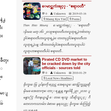
ေမာင္ႀကဴးရင့္ - "ဧရာဝတီ"
💬 0
👤 Unknown
📅 2019-03-16
🔖Maung Kyu Yint
🔖Poems
နဲ႕
Than Htay Maung ေမာင္ႀကဴးရင့္ - "ဧရာဝတီ"
ီး
(မိုးမခ) မတ္ ၁၆၊ ၂၀၁၉ဧရာဝတီဟာလူထုရ႕ဲကဗ်ာတပု
ား
ဒ္ပါပဲဧရာဝတီဟာလူထုရ႕ဲေတးတပုဒ္ပါပဲဧရာဝတီဟာ
လူထုရ႕ဲပန္းခ်ီကားတခ်ပ္ပါပဲဧရာဝတီဟာလူထုပါပဲ
လူထုဟာဧရာဝတီပါပဲ ဧရာဝတီ...
Pirated CD DVD market to
်ိတ္၊
be cracked down by the city
officials - sources told
းေ
💬 0
👤 Unknown
📅 2010-01-29
္။
🔖Local News Headlines
ခိုးကူးေခြ ျပႆနာကို စည္ပင္က အေရးယူေဆာင္ရြက္မည္ဟုဆို
မိုးမခ အေထာက္ေတာ္၊ ရန္ကုန္ ဇန္န၀ါရီ ၂၉၊ ၂၀၁၀ ျ
 ေမးျ
မန္မာႏိုင္ငံ ဂီတနယ္ပယ္ရွိ ေတးေရးသူ သီဆိုသူႏွင့္ ဂီ
္သ
တေလာကသားမ်ား ခံစားေနရသည့္ ခိုးကူးေစ်းကြက္က်
ယ္ျပန္႔စ...