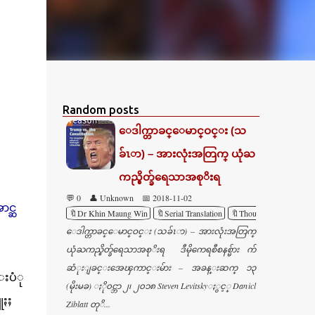
Random posts
ေဒါက္တာခင္ေမာင္ဝင္း (သ
ခ်ၤာ) – အားလုံးအတြက္ ယုံႀ
ကည္စိတ္ခ်ရေသာအစုိးရ
💬 0
👤 Unknown
📅 2018-11-02
င္ဆ
🔖Dr Khin Maung Win
🔖Serial Translation
🔖Thoughts
ေဒါက္တာခင္ေမာင္ဝင္း (သခ်ၤာ) – အားလုံးအတြက္
ယုံႀကည္စိတ္ခ်ရေသာအစုိးရ ဒီမိုကေရစီစနစ္မ်ား က်
ဆံုးျခင္းအေၾကာင္းမ်ား – အခန္းဆက္ ၁၃
းပံု
(မိုးမခ) ႏို၀င္ဘာ ၂၊ ၂၀၁၈ Steven Levitskyႏွင့္ Danicl
ူႏႈ
Ziblatt တုိ...