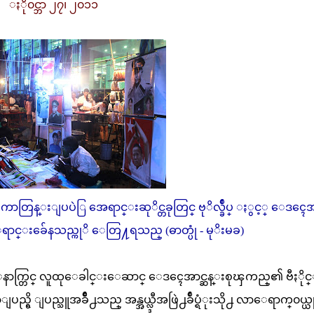
ႏို၀င္ဘာ ၂၇၊ ၂၀၁၁
ာတြန္းျပပဲြ အေရာင္းဆုိင္တခုတြင္ ဗုိလ္ခ်ဳပ္ ႏွင့္ ေဒၚေအာ
ရာင္းခ်ေနသည္ကုိ ေတြ႔ရသည္ (ဓာတ္ပုံ - မုိးမခ)
က္တြင္ လူထုေခါင္းေဆာင္ ေဒၚေအာင္ဆန္းစုၾကည္၏ ဗီႏိုင္
ပည္ရွိ ျပည္သူအခ်ိဳ႕သည္ အန္အယ္လ္ဒီအဖြဲ႕ခ်ဳပ္ရံုးသို႕ လာေရာက္၀ယ္ယ