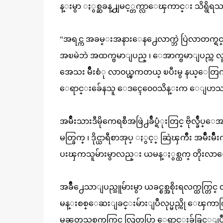
န္းမွာ ႏွစ္ဆခန္႕ျမင့္တက္လာေၾကာင္း သိရွိရ
“အရင္က အခမ္းအနားေန႕ေလာက္ဘဲ ပြဲလာတက္ရင
အၿမဲဘဲ အထက္ဗမာျပည္ ၊ ေအာက္ဗမာျပည္က 
အေသး မ်ိဳးစံု လာ၀ယ္ၾကတယ္ ၿပီးမွ နယ္ေတြကို ျ
ေရာင္းခ်ေနသူ ေဒၚေ၀ေ၀သိန္းက ေျပာသ
အမ်ိဳးသားဒီမိုကေရစီအဖြဲ႕ခ်ဳပ္ရံုးတြင္ ဗိုလ္ခ်ဳပ
မတ္ခြက္ ၊ ဒိုင္ယာရီစာအုပ္ ႏွင့္ ဆြဲၾကိဳး အမ်ိ
ပးၾကသူမ်ားမွာလည္း ယမန္ႏွစ္ထက္ တိုးလာေ
အခ်ိဳ႕ေသာျပည္သူမ်ားမွာ ယခင္စစ္အစိုးရလက္ထက္တ
မန္းစစ္ေဆးျခင္းမ်ားျပဳလုပ္မည္ကို ေၾကာ
မၼတသစ္လက္ထက္တြင္ လြတ္လပ္စြာ ေရာင္းခ်ခြင္