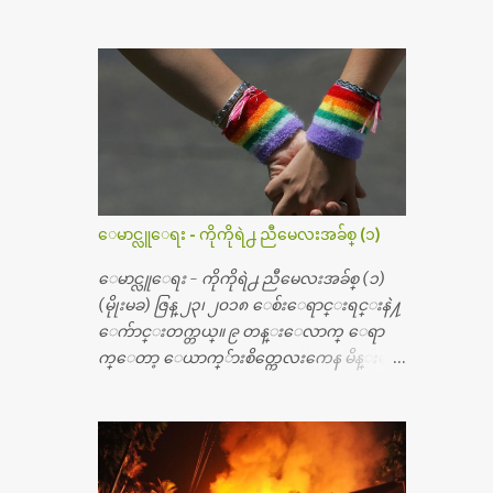
က္ေသာက္ျခင္းဒဏ္ေၾကာင့္ အသက္
၅၀ အရြယ္မွာ ေပါင္ညႇပ္ရိုးတြင္း ခ်င္ဆီေတြ ကုန္ခ
မ္းသြားလို႔ အရိုးအစားထိုးကုသျခင္း လုပ္ပါ
တယ္။ အရိုးအထူးကု ဆရာဝန္က ဝိတိုရိယေဟာ္တ
ယ္လိုအခန္းမွာ တရက္ က်ပ္ ၃ ေသာင္းနဲ႔ေနေ
စၿပီး၊ အာရွေတာ္ဝင္ခြဲစိတ္ခန္းကို ငွားရမ္းခြဲစိ
တ္ အရိုးအစားထိုးကုပါတယ္။ ေဆးစစ္၊ေဆး
ဝယ္၊ ခြဲစိတ္ကု၊ အရိုးအစားထိုးပစၥည္း စတဲ့စရိ
တ္ေတြနဲ႔ေဆးရံုမွာ ၂ ပတ္ေနထိုင္စရိတ္ သိ
ေမာင္လူေရး - ကိုကိုရဲ႕ ညီမေလးအခ်စ္ (၁)
န္း ၇၀ ေလာက္ ကုန္သြားပါတယ္။ သူငယ္ခ်င္းျ
ဖစ္သူကို လာေတြ႔ရင္း ဟိုတယ္လို သန္႔ရွင္း
ေမာင္လူေရး - ကိုကိုရဲ႕ ညီမေလးအခ်စ္ (၁)
သပ္ရပ္တဲ့ ဝိတိုရိယေဆးရံုမွာ စီတီစကင္ နဲ႔ အမ္အာ
(မိုုးမခ) ဇြန္ ၂၃၊ ၂၀၁၈ ေစ်းေရာင္းရင္းနဲ႔
အိုင္1 စက္ခန္းကိုေတြ႔လို႔ေမးၾကည့္ေ
ေက်ာင္းတက္တယ္။ ၉ တန္းေလာက္ ေရာ
တာ့ တခါစမ္းရင္ က်ပ္တသိန္းေက်ာ္ က်သင့္တ
က္ေတာ့ ေယာက္်ားစိတ္ကေလးကေန မိန္းမစိ
ယ္သိရပါတယ္။ တခါတေလ ကိုယ္လက္ေျခ၊
တ္ေလး ေပါက္လာတယ္။ အေဖတို႔က လက္ဖက္ရ
ဦးေႏွာက္ေတြ အေသးစိတ္ၾကည့္လိုရင္ ဒီစက္ၾ
ည္နဲ႔ ထပ္တရာေရာင္းတယ္။ အဲဒါ ဝိုင္းကူ
ကီးေတြနဲ႔ စမ္းသပ္ရပါတယ္။ ခႏၱာကိုယ္အစိတ္ပို
တာေပါ့။ မိန္းကေလး အေပါင္းအသင္းလ
င္း ကလီစာေတြကိုၾကည့္ရႈတဲ့ အာလထ
ည္း မ်ားတယ္။ ငယ္ငယ္တုန္းကေတာ့ အမေတြနဲ႔
ရာေဆာင္း2 စက္ေတြကေတာ့ ေစ်းသိပ္မႀ
ေနတာဆုိေတာ့ သနပ္ခါးေလးေတြ လိမ္း