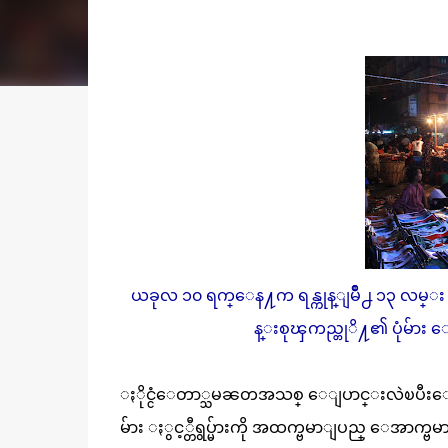
ယခုလ ၁၀ ရက္ေန႔က ရန္ကုန္ျမိဳ႕ ၁၃ လမ္း က
န္းစုၾကည္တုိ႔၏ ပုံမ်ား ေ
ႏိုင္ငံေတာ္သမၼတအသစ္ ေျပာင္းလဲၿပီးေနာ
မ်ား ႏွင့္တီရွပ္မ်ားကို အထက္ဗမာျပည္ ေအာက္ဗမာျ