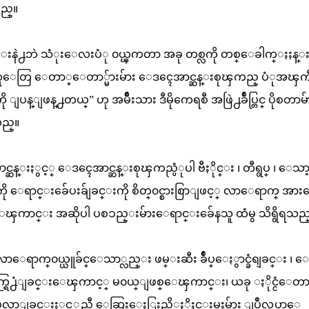
သည္။
္းနဲ႕ဘဲ သံုးေလးပံု ၀ယ္ၾကတာ အခု တစ္လကို တစ္ေခါက္ႏႈန္း
လူေတြ ေတာ္ေတာ္မ်ားမ်ား ေဒၚေအာင္ဆန္းစုၾကည္ ပံုအၾက
ပန္ျဖန္႕တယ္” ဟု အမ်ိဳးသား ဒီမိုကေရစီ အဖြဲ႕ခ်ဳပ္တြင္ ပိုစတာမ်
ည္။
္ေအာင္ဆန္းႏွင့္ ေဒၚေအာင္ဆန္းစုၾကည္ပံုပါ ဗီႏိုင္း ၊ တီရွပ္ ၊ ေသာ့ခ
ဳးမ်ိဳးကို ေရာင္းခ်ေပးခ်ျခင္းကို စိတ္၀င္စားစြာျဖင့္ လာေရာက္ အာ
ၾကာင္း အဆိုပါ ပစၥည္းမ်ားေရာင္းခ်ေနသူ ထံမွ သိရွိရသည
ြင္ လာေရာက္၀ယ္ယူခ်င္ေသာ္လည္း ဖမ္းဆီး ခ်ဳပ္ေႏွာင္ခံရျခင္း ၊
က္ရြ႕ံျခင္းေၾကာင့္ မ၀ယ္ျဖစ္ေၾကာင္း၊ ယခု ႏိုင္ငံေတာ
့ျပဳလာျခင္းႏွင့္အညီ ေဆြးေႏြးညိွႏိႈင္းမႈမ်ား ျပဳလုပ္လာေ