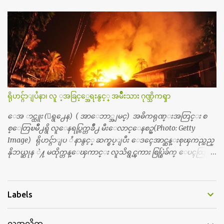
န္းကေတာ့ အမေတြနဲ႔ ေနတာဆုိေတာ့ သနပ္ခါးေလးေတြ လိမ္း
တယ္။ ပန္းပန္တယ္။ မိန္းကေလး အဝတ္အစားေတြကိုလည္း ခုိးဝတ္တ
ယ္။ မိန္းမစိတ္ရွိေတာ့ ရွိေပမယ့္ ကိုယ့္ကိုယ္ကို မိန္းမစိတ္ေပါက္မွန္း
သိတာက ၉ တန္း၊ ၁၀ တန္းေလာက္ကမွ။ ညီအစ္ကို ေမာင္နွမ အားလံုး ၆
ေယာက္ရွိတယ္။ အစ္ကို ၃ ေယာက္၊ အစ္မ ႏွစ္ေယာက္။ အစ္ကိုေတြက
လည္း သူ႔ အေပါင္းအသင္းနဲ႔ သူဆိုေတာ့ အမေတြနဲ႔ဘဲ ေပါ
င္းတယ္။ ျပီးေတာ့ အေဖကလည္း ေယာက္်ားဆုိ ေယာ
က္်ားေလးလုိဘဲ ေနေစခ်င္တယ္။ အေဖ့ကို ေၾကာက္လည္း ေၾကာ
ရိုဟင္ဂ်ာျပႆနာ၊ လူ ့အခြင့္အေရးနွင့္ အမ်ိဳးသား ဂုဏ္သိကၡာ
က္ရတယ္။ ေယာက္်ားဘဝဆုိတာ ျမင့္ျမတ္တယ္ေပါ့။ ေယာ
က္်ားေလး စိတ္လည္း ရွိေအာင္ ဘာသာေရးလည္း လုိက္စားေအာင္
ေအ ာင္ထူး (ေရွ႕ေန) ( အာေဘာ္အျမင္) အဓိကရုဏ္းအတြင္း စ
တန္ခူးလဆုိ တစ္လလံုး ကိုရင္ ဝတ္ခုိင္းတယ္။ ေက်ာင္းမွာဆုိရင္ ေ
စ္ေတြၿမိဳ႕ရွိ လူေနရပ္ကြက္တခ်ိဳ႕ မီးေလာင္ေနစဥ္(Photo: Getty
ယာက္်ားေလးေတြက ကိုယ့္ကို ဘာပဲျဖစ္ျဖစ္ မၾကားတၾကား စ
Image) ရိုဟင္ဂ်ာျပ ႆ နာနွင့္ ဆက္စပ္ျပီး ေဒၚေအာင္ဆန္းစုၾကည္သည္
ရင္စတယ္။ အေျခာက္ ဘာညာေပါ့၊ အာ့့လုိေလးေတြ စတာေပါ့။
နိုဘယ္ဆုန ဲ႔ မထိုက္တန္ေၾကာင္း လူသိရွင္ၾကား စြပ္စြဲခ်က္ ေပၚထြက္လာ
ကိုယ္ကလည္း ရန္မျဖစ္ခ်င္ေတာ့ ျပန္မေျပာဘူး ေရွာင...
ခဲ့သည္။ ဇူလိုင္လ ၂၃ ရက္္ ေန႕ တြင္ အယ္လ္ဂ်ာဇီးရား နိုင္ငံတကာ ရုပ္သံလႊင့္
ဌာနမွ ရိုဟင္ဂ်ာလူထုမ်ား ဘ၀ပ်က္ေနၾကသည့္ ပံုမ်ား၊ စခန္းအတြ
င္းေနထိုင္ရာ တြင္လည္း အကူအညီမ်ား မရရွိ၍ စားရမဲ့ေသာက္ရမဲ့ ျဖ
Labels
စ္ေနပံုမ်ား၊ ဘဂၤလားေဒ႕ရွ္ နိုင္ငံဘက္သုိ႕ ေလွျဖင့္ကူးေျပးရန္
ၾကိဳးစားေသာ္လည္း အဆိုပါ နုိင္ငံရွိအာဏာပိုင္မ်ားက လက္မခံပဲ ထမင္း
လအလိုက္