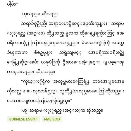
ပါ့ဗ်ာ”
ဟုလည္း ဆိုသည္။
ဆရာခ်စ္ဦးညဳိ၊ ဆရာေမာင္စိန္၀င္း(ပုတီးကုန္း) ၊ ဆရာမ
ႏုႏုရည္ (အင္း၀) တို႕သည္ မူလက ထိုေန႕ရက္မ်ားတြင္ အေ
မရိကားသို႕ သြားရန္ျဖစ္ေသာ္လည္း မဲေဆာက္ပဲြကို အခက္အ
ခဲၾကားက စီစဥ္ရမွန္း သိရွိသျဖင့္ အေမရိကားခရီးစဥ္ကို
ေရြ႕ဆိုင္းၿပီး ယခုပဲြကို ဦးစားေပးခဲ့ျခင္း ျဖစ္ေၾ
ကာင္းလည္း သိရသည္။
“ကိုယ့္ႏိုင္ငံက အလုပ္သမားေတြရဲ႕ ဘ၀အေျခအေန
ကိုလည္း ေလ့လာခ်င္တယ္။ သူတို႕(အလုပ္သမားေတြ)ကိုလည္း
ေဟာေျပာေဆြးေႏြးခ်င္တယ္။”
ဟု ဆရာမ ႏုႏုရည္ (အင္း၀)က ဆိုသည္။
BURMESE EVENT
MAE SOD