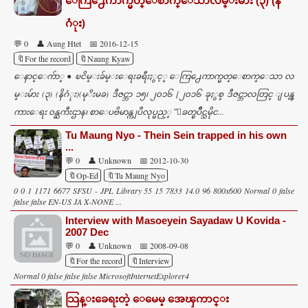
ေကြ႕ေကာက္မတ္ေစာက္ေသာလမ္းမ်ား (၃) (နိ
ဂံုး)
💬 0
👤 Aung Htet
📅 2016-12-15
🔖For the record
🔖Naung Kyaw
ေနာင္ေက်ာ္ ● ၿငိမ္းခ်မ္းေရးခရီးႏွင့္ ေကြ႕ေကာက္မတ္ေစာက္ေသာ လ
မ္းမ်ား (၃) (နိဂံုး)(မုိးမခ) ဒီဇင္ဘာ ၁၅၊ ၂၀၁၆ [၂၀၁၆ ခုႏွစ္ ဒီဇင္ဘာလတြင္ ျပန္ၾ
ကားေရး ၀န္ႀကီးဌာန၊ စာေပဗိမာန္ကျပဳလုပ္မည့္ "ေခတ္ၿပိဳင္သမိုင...
Tu Maung Nyo - Thein Sein trapped in his own
...
💬 0
👤 Unknown
📅 2012-10-30
🔖Op-Ed
🔖Tu Maung Nyo
0 0 1 1171 6677 SFSU - JPL Library 55 15 7833 14.0 96 800x600 Normal 0 false
false false EN-US JA X-NONE ...
Interview with Masoeyein Sayadaw U Kovida -
2007 Dec
💬 0
👤 Unknown
📅 2008-09-08
🔖For the record
🔖Interview
Normal 0 false false false MicrosoftInternetExplorer4
သြန္းခေရးတဲ့ ေမေမ့ အေၾကာင္း