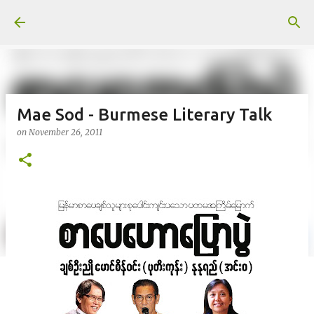
Skip to main content
Mae Sod - Burmese Literary Talk
on
November 26, 2011