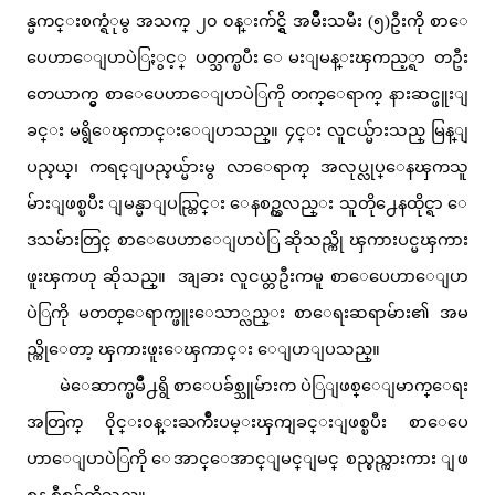
န္မကင္းစက္ရံုမွ အသက္ ၂၀ ၀န္းက်င္ရွိ အမ်ဳိးသမီး (၅)ဦးကို စာေ
ပေဟာေျပာပဲြႏွင့္ ပတ္သက္ၿပီး ေမးျမန္းၾကည့္ရာ တဦး
တေယာက္မွ စာေပေဟာေျပာပဲြကို တက္ေရာက္ နားဆင္ဖူးျ
ခင္း မရွိေၾကာင္းေျပာသည္။ ၄င္း လူငယ္မ်ားသည္ မြန္ျ
ပည္နယ္၊ ကရင္ျပည္နယ္မ်ားမွ လာေရာက္ အလုပ္လုပ္ေနၾကသူ
မ်ားျဖစ္ၿပီး ျမန္မာျပည္တြင္း ေနစဥ္ကလည္း သူတို႕ေနထိုင္ရာ ေ
ဒသမ်ားတြင္ စာေပေဟာေျပာပဲြ ဆိုသည္ကို ၾကားပင္မၾကား
ဖူးၾကဟု ဆိုသည္။ အျခား လူငယ္တဦးကမူ စာေပေဟာေျပာ
ပဲြကို မတတ္ေရာက္ဖူးေသာ္လည္း စာေရးဆရာမ်ား၏ အမ
ည္ကိုေတာ့ ၾကားဖူးေၾကာင္း ေျပာျပသည္။
မဲေဆာက္ၿမဳိ႕ရွိ စာေပခ်စ္သူမ်ားက ပဲြျဖစ္ေျမာက္ေရး
အတြက္ ၀ိုင္း၀န္းႀကဳိးပမ္းၾကျခင္းျဖစ္ၿပီး စာေပေ
ဟာေျပာပဲြကို ေအာင္ေအာင္ျမင္ျမင္ စည္စည္ကားကား ျဖ