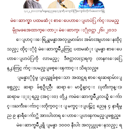
မဲေဆာက္မွာ ပထမဆံုး စာေပေဟာေျပာပဲြ က်င္းပမည္
မိုုးမခအေထာက္ေတာ္၊ မဲေဆာက္၊ ႏိုု၀င္ဘာ ၂၆၊ ၂၀၁၁
ေျပာင္းေရြ႕ျမန္မာအလုပ္သမားမ်ား အမ်ားအျပားေနထိုင္
သည့္ ထိုင္ႏိုင္ငံ မဲေဆာက္ၿမဳိ႕တြင္ ပထမဆံုး ျမန္မာ စာေပေ
ဟာေျပာပဲြကို လာမည့္ ဒီဇင္ဘာလ(၄)ရက္ (တနဂၤေႏြေ
န႕)တြင္ က်င္းပမည္ျဖစ္ေၾကာင္း သိရသည္။
ျမန္မာႏိုင္ငံမွ ျပည္သူခ်စ္ေသာ အထင္ကရ စာေရးဆရာမ်ားျ
ဖစ္သည့္ ဆရာ ခ်စ္ဦးညဳိ၊ ဆရာ ေမာင္စိန္၀င္း (ပုတီးကုန္း)၊
ဆရာမ ႏုႏုရည္ (အင္း၀) တို႕ ကမဲေဆာက္ၿမဳိ႕လယ္ရွိ ေက်ာ
င္းႀကီးေက်ာင္းတိုက္၀င္း ျမက္ခင္းျပင္တြင္ ညေန ၄ နာရီမွ
ည ၉ နာရီေက်ာ္ထိ အားပါးတရ ေဟာေျပာၾကမည္ျဖစ္သည္။
မဲေဆာက္ၿမဳိ႕ရွိ ျမန္မာ ၁၀၀၀ နီးပါး အလုပ္လုပ္ေနသည့္ ရ